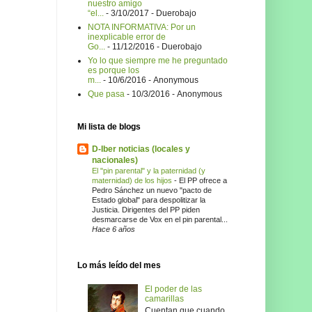
nuestro amigo
“el...
- 3/10/2017
- Duerobajo
NOTA INFORMATIVA: Por un
inexplicable error de
Go...
- 11/12/2016
- Duerobajo
Yo lo que siempre me he preguntado
es porque los
m...
- 10/6/2016
- Anonymous
Que pasa
- 10/3/2016
- Anonymous
Mi lista de blogs
D-Iber noticias (locales y
nacionales)
El "pin parental" y la paternidad (y
maternidad) de los hijos
-
El PP ofrece a
Pedro Sánchez un nuevo "pacto de
Estado global" para despolitizar la
Justicia. Dirigentes del PP piden
desmarcarse de Vox en el pin parental...
Hace 6 años
Lo más leído del mes
El poder de las
camarillas
Cuentan que cuando