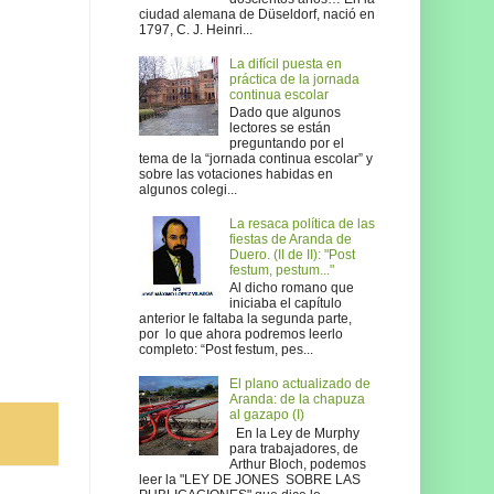
ciudad alemana de Düseldorf, nació en
1797, C. J. Heinri...
La difícil puesta en
práctica de la jornada
continua escolar
Dado que algunos
lectores se están
preguntando por el
tema de la “jornada continua escolar” y
sobre las votaciones habidas en
algunos colegi...
La resaca política de las
fiestas de Aranda de
Duero. (II de II): "Post
festum, pestum..."
Al dicho romano que
iniciaba el capítulo
anterior le faltaba la segunda parte,
por lo que ahora podremos leerlo
completo: “Post festum, pes...
El plano actualizado de
Aranda: de la chapuza
al gazapo (I)
En la Ley de Murphy
para trabajadores, de
Arthur Bloch, podemos
leer la "LEY DE JONES SOBRE LAS