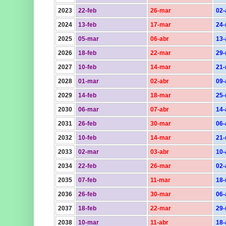
2023
22-feb
26-mar
02-
2024
13-feb
17-mar
24
2025
05-mar
06-abr
13-
2026
18-feb
22-mar
29
2027
10-feb
14-mar
21
2028
01-mar
02-abr
09-
2029
14-feb
18-mar
25
2030
06-mar
07-abr
14-
2031
26-feb
30-mar
06-
2032
10-feb
14-mar
21
2033
02-mar
03-abr
10-
2034
22-feb
26-mar
02-
2035
07-feb
11-mar
18
2036
26-feb
30-mar
06-
2037
18-feb
22-mar
29
2038
10-mar
11-abr
18-