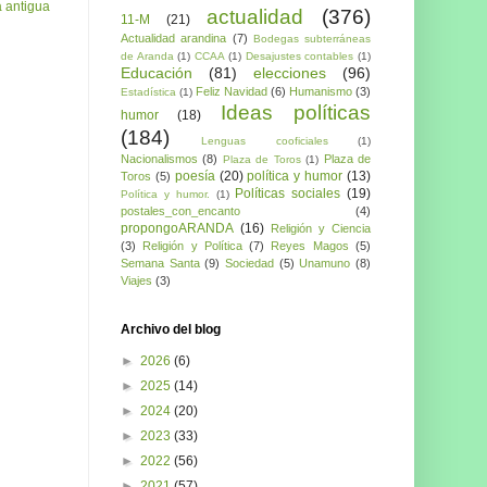
 antigua
actualidad
(376)
11-M
(21)
Actualidad arandina
(7)
Bodegas subterráneas
de Aranda
(1)
CCAA
(1)
Desajustes contables
(1)
Educación
(81)
elecciones
(96)
Feliz Navidad
(6)
Humanismo
(3)
Estadística
(1)
Ideas políticas
humor
(18)
(184)
Lenguas cooficiales
(1)
Nacionalismos
(8)
Plaza de
Plaza de Toros
(1)
poesía
(20)
política y humor
(13)
Toros
(5)
Políticas sociales
(19)
Política y humor.
(1)
postales_con_encanto
(4)
propongoARANDA
(16)
Religión y Ciencia
(3)
Religión y Política
(7)
Reyes Magos
(5)
Semana Santa
(9)
Sociedad
(5)
Unamuno
(8)
Viajes
(3)
Archivo del blog
►
2026
(6)
►
2025
(14)
►
2024
(20)
►
2023
(33)
►
2022
(56)
►
2021
(57)