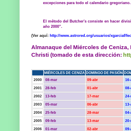
excepciones para todo el calendario gregoriano.
El método del Butcher's consiste en hacer divis
año 2000”.
(Ver aquí:
http://www.astrored.org/usuarios/xgarciaf/f
Almanaque del Miércoles de Ceniza
Christi (tomado de esta dirección:
ht
MIÉRCOLES DE CENIZA
DOMINGO DE PASIÓN
DOM
2000
08-mar
09-abr
16-
2001
28-feb
01-abr
08-
2002
13-feb
17-mar
24
2003
05-mar
06-abr
13-
2004
25-feb
28-mar
04-
2005
09-feb
13-mar
20
2006
01-mar
02-abr
09-