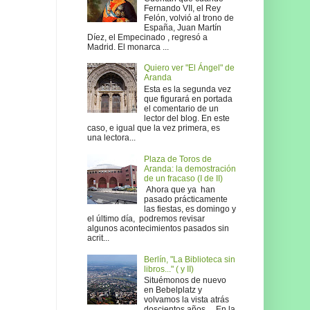
Fernando VII, el Rey
Felón, volvió al trono de
España, Juan Martín
Díez, el Empecinado , regresó a
Madrid. El monarca ...
Quiero ver "El Ángel" de
Aranda
Esta es la segunda vez
que figurará en portada
el comentario de un
lector del blog. En este
caso, e igual que la vez primera, es
una lectora...
Plaza de Toros de
Aranda: la demostración
de un fracaso (I de II)
Ahora que ya han
pasado prácticamente
las fiestas, es domingo y
el último día, podremos revisar
algunos acontecimientos pasados sin
acrit...
Berlín, "La Biblioteca sin
libros..." ( y II)
Situémonos de nuevo
en Bebelplatz y
volvamos la vista atrás
doscientos años… En la