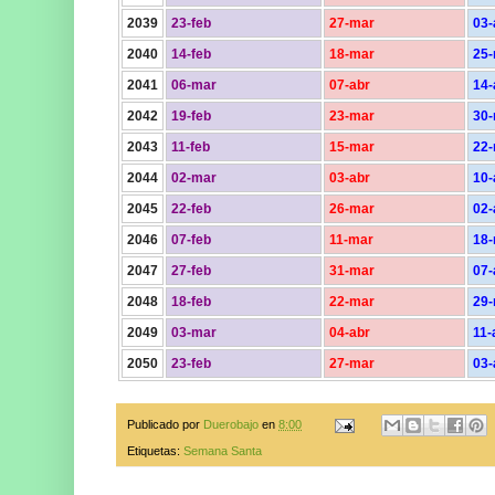
2039
23-feb
27-mar
03-
2040
14-feb
18-mar
25
2041
06-mar
07-abr
14-
2042
19-feb
23-mar
30
2043
11-feb
15-mar
22
2044
02-mar
03-abr
10-
2045
22-feb
26-mar
02-
2046
07-feb
11-mar
18
2047
27-feb
31-mar
07-
2048
18-feb
22-mar
29
2049
03-mar
04-abr
11-
2050
23-feb
27-mar
03-
Publicado por
Duerobajo
en
8:00
Etiquetas:
Semana Santa