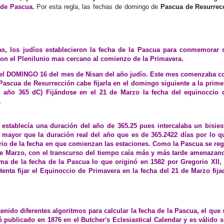
o de Pascua.
Por esta regla, las fechas de domingo de
Pascua de Resurrec
itas, los judíos establecieron la fecha de la Pascua para conmemorar 
 con el Plenilunio mas cercano al comienzo de la Primavera.
tó el DOMINGO 16 del mes de Nisan del año judío. Este mes comenzaba c
 Pascua de Resurrección cabe fijarla en el domingo siguiente a la prime
ea año 365 dC) Fijándose en el 21 de Marzo la fecha del equinoccio 
.
 establecía una duración del año de 365.25 pues intercalaba un bisies
a mayor que la duración real del año que es de 365.2422 días por lo q
rio de la fecha en que comienzan las estaciones. Como la Pascua se reg
 de Marzo, con el transcurso del tiempo caía más y más tarde amenazan
ma de la fecha de la Pascua lo que originó en 1582 por Gregorio XII, 
enta fijar el Equinoccio de Primavera en la fecha del 21 de Marzo fija
ido diferentes algoritmos para calcular la fecha de la Pascua, el que 
ó publicado en 1876 en el Butcher's Eclesiastical Calendar y es válido s