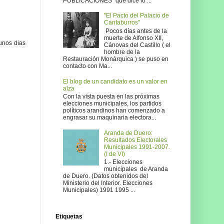
PUBLICACIONES" que dice lo ...
"El Pacto del Palacio de
Cantaburros"
Pocos días antes de la
muerte de Alfonso XII,
unos dias
Cánovas del Castillo ( el
hombre de la
Restauración Monárquica ) se puso en
contacto con Ma...
El blog de un candidato es un valor en
alza
Con la vista puesta en las próximas
elecciones municipales, los partidos
políticos arandinos han comenzado a
engrasar su maquinaria electora...
Aranda de Duero:
Resultados Electorales
Municipales 1991-2007.
(I de VI)
1.- Elecciones
municipales de Aranda
de Duero. (Datos obtenidos del
Ministerio del Interior. Elecciones
Municipales) 1991 1995 ...
Etiquetas