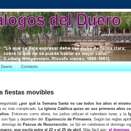
e Duero
Contacto
s fiestas movibles
preguntado
¿por qué la Semana Santa no cae todos los años el mism
lla es más complicado.
La Iglesia Católica quiso en sus primeros años ce
elios
. Entonces como ahora, los judíos utilizan el calendario lunar, y la
I
 son fijas y dependen del
Equinoccio de Primavera
. Según las reglas apr
el domingo de
Pascua de Resurrección
, se fijó en celebrarse el domingo sig
marzo, que oscila entre el 22 y el 25 de abril.
Más fácil aún:
el domingo