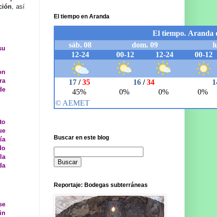
ción
, así
El tiempo en Aranda
su
on
ra
de
to
ue
Buscar en este blog
ía
do
la
da
Reportaje: Bodegas subterráneas
se
in