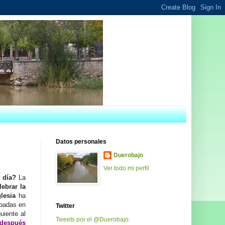
Datos personales
Duerobajo
Ver todo mi perfil
o día?
La
lebrar la
glesia
ha
obadas en
Twitter
uiente al
Tweets por el @Duerobajo.
 después