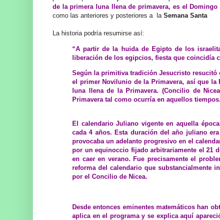
de la primera luna llena de primavera, es el Doming
como las anteriores y posteriores a la
Semana Santa
La historia podría resumirse así:
“A partir de la huida de Egipto de los israel
liberación de los egipcios, fiesta que coincidía
Según la primitiva tradición Jesucristo resuci
el primer Novilunio de la Primavera, así que la
luna llena de la Primavera. (Concilio de Nic
Primavera tal como ocurría en aquellos tiempos
El calendario Juliano vigente en aquella época
cada 4 años. Esta duración del año juliano er
provocaba un adelanto progresivo en el calenda
por un equinoccio fijado arbitrariamente el 21
en caer en verano. Fue precisamente el proble
reforma del calendario que substancialmente int
por el Concilio de Nicea.
Desde entonces eminentes matemáticos han obten
aplica en el programa y se explica aquí apareci