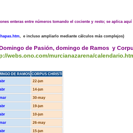
iones enteras entre números tomando el cociente y resto; se aplica aquí 
echapas.htm
, e incluso ampliarlo mediante cálculos más complejos)
, Domingo de Pasión, domingo de Ramos y Corp
tp://webs.ono.com/murcianazarena/calendario.ht
INGO DE RAMOS
CORPUS CHRISTI
abr
22-jun
abr
14-jun
-mar
30-may
abr
19-jun
abr
10-jun
-mar
26-may
abr
15-jun