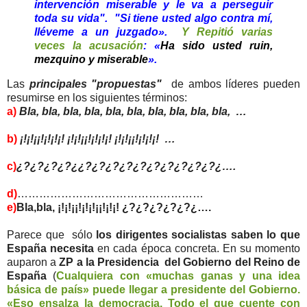
intervención miserable y le va a perseguir
toda su vida". "Si tiene usted algo contra mí,
lléveme a un juzgado».
Y Repitió varias
veces la acusación
: «
Ha sido usted ruin,
mezquino y miserable
».
Las
principales "propuestas"
de ambos líderes pueden
resumirse en los siguientes términos:
a)
Bla, bla, bla, bla, bla, bla, bla, bla, bla, bla, …
b)
¡!¡!¡¡!¡!¡!¡! ¡!¡!¡¡!¡!¡!¡! ¡!¡!¡¡!¡!¡!¡! …
c)
¿?¿?¿?¿?¿¿?¿?¿?¿?¿?¿?¿?¿?¿?¿?¿….
d)
……………………………………………
e)
Bla,bla, ¡!¡!¡¡!¡!¡!¡¡!¡!¡! ¿?¿?¿?¿?¿?¿….
Parece que sólo
los dirigentes socialistas saben lo que
España necesita
en cada época concreta. En su momento
auparon a
ZP a la Presidencia del Gobierno del Reino de
España
(
Cualquiera con «muchas ganas y una idea
básica de país» puede llegar a presidente del Gobierno.
«Eso ensalza la democracia. Todo el que cuente con