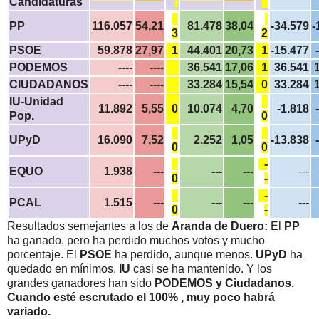
Candidaturas
PP
116.057
54,21
81.478
38,04
-34.579
-
3
2
PSOE
59.878
27,97
1
44.401
20,73
1
-15.477
PODEMOS
----
----
36.541
17,06
1
36.541
CIUDADANOS
----
----
33.284
15,54
0
33.284
IU-Unidad
11.892
5,55
0
10.074
4,70
-1.818
Pop.
0
UPyD
16.090
7,52
2.252
1,05
-13.838
0
0
-
EQUO
1.938
---
---
---
---
0
-
-
PCAL
1.515
---
---
---
---
0
-
Resultados semejantes a los de
Aranda de Duero:
El
PP
ha ganado, pero ha perdido muchos votos y mucho
porcentaje. El
PSOE
ha perdido, aunque menos.
UPyD
ha
quedado en mínimos.
IU
casi se ha mantenido. Y los
grandes ganadores han sido
PODEMOS y Ciudadanos.
Cuando esté escrutado el 100% , muy poco habrá
variado.