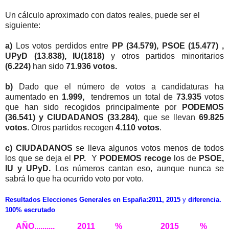
Un cálculo aproximado con datos reales, puede ser el
siguiente:
a)
Los votos perdidos entre
PP (34.579), PSOE (15.477) ,
UPyD (13.838), IU(1818)
y otros partidos minoritarios
(6.224)
han sido
71.936 votos.
b)
Dado que el número de votos a candidaturas ha
aumentado en
1.999,
tendremos un total de
73.935
votos
que han sido recogidos principalmente por
PODEMOS
(36.541) y CIUDADANOS (33.284)
, que se llevan
69.825
votos
. Otros partidos recogen
4.110 votos
.
c)
CIUDADANOS
se lleva algunos votos menos de todos
los que se deja el
PP.
Y
PODEMOS recoge
los de
PSOE,
IU y UPyD.
Los números cantan eso, aunque nunca se
sabrá lo que ha ocurrido voto por voto.
Resultados Elecciones Generales en España:2011, 2015
y
diferencia.
100% escrutado
AÑO..........
2011
%
2015
%