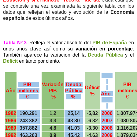
se conteste una vez examinada la siguiente tabla con los
datos que reflejan el estado y evolución de la
Economía
española
de estos últimos años.
Tabla Nº 3.
Refleja el valor absoluto del
PIB
de España
en
unos años clave así como su
variación en porcentaje
.
También aparece
la variacion del la
Deuda Pública
y el
Déficit
en tanto por ciento.
PIB
Variación
Deuda
PIB
Déficit
Año
millones
PIB
Pública
millone
%
Año
€
%
%
€
1982
190.291
1,2
25,14
-5,82
2006
1.007.97
1986
243.382
3,3
43,30
-6,32
2007
1.080.80
1989
357.882
4,8
41,03
-3,30
2008
1.116.20
1992
463.263
0,9
45,42
-4,63
2009
1.079.03