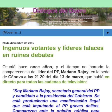
▼
28 de diciembre de 2015
Ingenuos votantes y líderes falaces
en ruines debates
Ocurrió hace
once años
, y el tiempo no borrado la
comparecencia del
líder del PP, Mariano Rajoy
, en la sede
de
Génova a las 21.20
del
día 13 de marzo,
que habló
en
directo para todas las cadenas de televisión:
"Soy Mariano Rajoy, secretario general del PP
y candidato a la presidencia del Gobierno. Se
está produciendo una manifestación ilegal
que está imputando al PP graves delitos.
Comparezco ante la opinión pública para