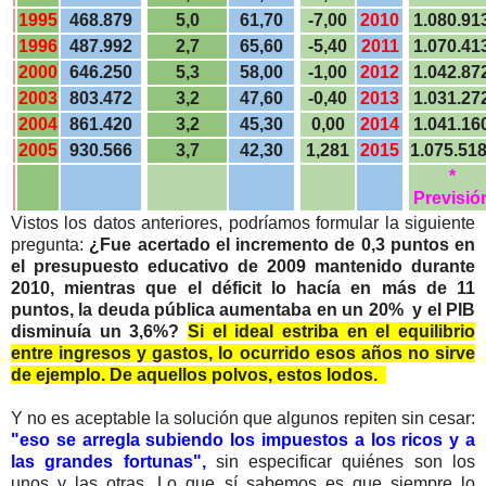
1995
468.879
5,0
61,70
-7,00
2010
1.080.91
1996
487.992
2,7
65,60
-5,40
2011
1.070.41
2000
646.250
5,3
58,00
-1,00
2012
1.042.87
2003
803.472
3,2
47,60
-0,40
2013
1.031.27
2004
861.420
3,2
45,30
0,00
2014
1.041.16
2005
930.566
3,7
42,30
1,281
2015
1.075.518
*
Previsió
Vistos los datos anteriores, podríamos formular la siguiente
pregunta:
¿Fue acertado el incremento de 0,3 puntos en
el presupuesto educativo de 2009 mantenido durante
2010, mientras que el déficit lo hacía en más de 11
puntos, la deuda pública aumentaba en un 20% y el PIB
disminuía un 3,6%?
Si el ideal estriba en el equilibrio
entre ingresos y gastos, lo ocurrido esos años no sirve
de ejemplo. De aquellos polvos, estos lodos.
Y no es aceptable la solución que algunos repiten sin cesar:
"eso se arregla subiendo los impuestos a los ricos y a
las grandes fortunas",
sin especificar quiénes son los
unos y las otras. Lo que sí sabemos es que siempre lo