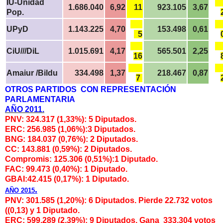
IU-Unidad
1.686.040
6,92
11
923.105
3,67
Pop.
UPyD
1.143.225
4,70
153.498
0,61
5
CiU///DiL
1.015.691
4,17
565.501
2,25
16
Amaiur /Bildu
334.498
1,37
218.467
0,87
7
OTROS PARTIDOS CON REPRESENTACIÓN
PARLAMENTARIA
AÑO 2011.
PNV: 324.317 (1,33%): 5 Diputados.
ERC: 256.985 (1,06%):3 Diputados.
BNG: 184.037 (0,76%): 2 Diputados.
CC: 143.881 (0,59%): 2 Diputados.
Compromis: 125.306 (0,51%):1 Diputado.
FAC: 99.473 (0,40%): 1 Diputado.
GBAI:42.415 (0,17%): 1 Diputado.
.
AÑO 2015
PNV: 301.585 (1,20%): 6 Diputados. Pierde 22.732 votos
((0,13) y 1 Diputado.
ERC: 599.289 (2,39%): 9 Diputados.
Gana 333.304 votos