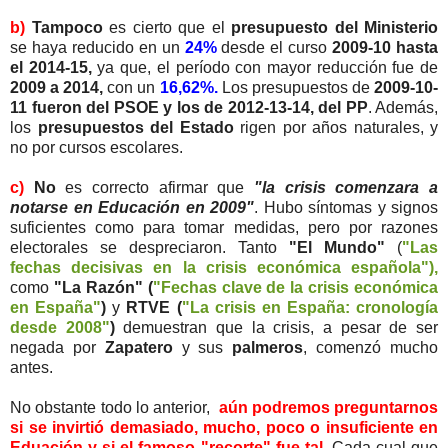
b)
Tampoco
es cierto que el
presupuesto del Ministerio
se haya reducido en un
24%
desde el curso
2009-10 hasta
el 2014-15,
ya que, el período con mayor reducción fue de
2009 a 2014,
con un
16,62%.
Los presupuestos de
2009-10-
11 fueron del PSOE y los de 2012-13-14, del PP
. Además,
los
presupuestos del Estado
rigen por años naturales, y
no por cursos escolares.
c)
No
es correcto afirmar que
"la crisis comenzara a
notarse en Educación en 2009"
. Hubo síntomas y signos
suficientes como para tomar medidas, pero por razones
electorales se despreciaron. Tanto
"El Mundo"
(
"Las
fechas decisivas en la crisis económica española"),
como
"La Razón" (
"Fechas clave de la crisis económica
en España"
)
y
RTVE (
"La crisis en España: cronología
desde 2008"
)
demuestran que la crisis, a pesar de ser
negada por
Zapatero
y sus
palmeros
, comenzó mucho
antes.
No obstante todo lo anterior,
aún podremos preguntarnos
si se invirtió demasiado, mucho, poco o insuficiente en
Eduación y si el famoso "recorte" fue tal.
Cada cual que