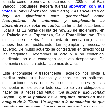
tomado como referencia lo ocurrido en 2009 en el
País
Vasco: populares (
tercera fuerza
)
apoyaron con sus
votos
a
Patxi López
(segunda fuerza).
Los socialistas de
hoy no ejercitarán tanta generosidad como
lospopulares de entonces, y simplemente se
abstendran sin votar en contra
. La firma del pacto tendrá
lugar a las
12 horas del día de hoy, 28 de diciembre, en
el Palacio de la Esperanza, CalIe Estabilidad, s/n.
Tras
dicho acto se celebrará una rueda de prensa conjunta de
ambos líderes, justificando tan ejemplar y necesario
acuerdo. De mutuo acuerdo se contestarán en directo todas
las preguntas refereridas al acto y a su contenido,
eludiendo las que contengan adjetivos despectivos. De
momento no se han adelantado más detalles.
Este encomiable y trascendente acuerdo nos invita a
meditar sobre sus hechos y dichos de los políticos,
declaraciones, sus debates, sus decisiones y sus
comportamientos, sobre todo cuando se ven obligados a
hacer de la necesidad virtud.
“Se supone, dijo Ronald
Regan, que la política es la segunda profesión más
antigua de la Tierra. He llegado a la conclusión de que
guarda una gran semejanza con la primera”,
y es posible