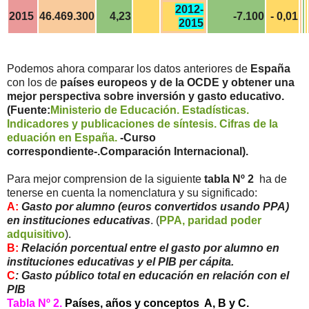
2012-
2015
46.469.300
4,23
-7.100
- 0,01
2015
Podemos ahora comparar los datos anteriores de
España
con los de
países europeos y de la OCDE y obtener una
mejor perspectiva sobre inversión y gasto educativo.
(Fuente:
Ministerio de Educación. Estadísticas.
Indicadores y publicaciones de síntesis. Cifras de la
eduación en España.
-Curso
correspondiente-.Comparación Internacional).
Para mejor comprension de la siguiente
tabla Nº 2
ha de
tenerse en cuenta la nomenclatura y su significado:
A:
Gasto por alumno (euros convertidos usando PPA)
en instituciones educativas
. (
PPA, paridad poder
adquisitivo
).
B:
Relación porcentual entre el gasto por alumno en
instituciones educativas y el PIB per cápita.
C
: Gasto público total en educación en relación con el
PIB
Tabla Nº 2.
Países, años y concept
os
A, B y C.