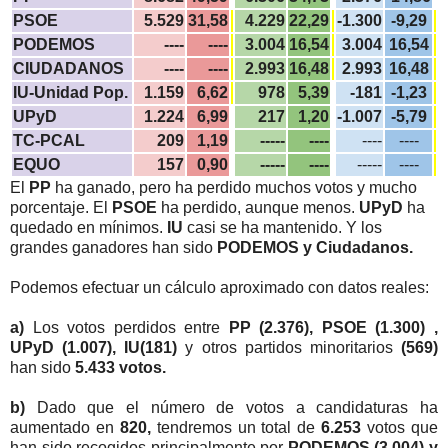
PSOE
5.529
31,58
4.229
22,29
-1.300
-9,29
PODEMOS
----
----
3.004
16,54
3.004
16,54
CIUDADANOS
----
----
2.993
16,48
2.993
16,48
IU-Unidad Pop.
1.159
6,62
978
5,39
-181
-1,23
UPyD
1.224
6,99
217
1,20
-1.007
-5,79
TC-PCAL
209
1,19
-----
----
----
----
EQUO
157
0,90
-----
----
-----
----
El
PP
ha ganado, pero ha perdido muchos votos y mucho
porcentaje. El
PSOE
ha perdido, aunque menos.
UPyD
ha
quedado en mínimos.
IU
casi se ha mantenido. Y los
grandes ganadores han sido
PODEMOS y Ciudadanos.
Podemos efectuar un cálculo aproximado con datos reales:
a)
Los votos perdidos entre
PP (2.376), PSOE (1.300) ,
UPyD (1.007), IU(181)
y otros partidos minoritarios
(569)
han sido
5.433 votos.
b)
Dado que el número de votos a candidaturas ha
aumentado en
820,
tendremos un total de
6.253
votos que
han sido recogidos principalmente por
PODEMOS (3.004) y