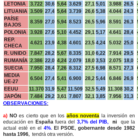
LETONIA
3.722
30,6
5,64
3.629
27,1
5,01
3.988
26,5
LITUANIA
3.509
27,4
5,64
3.739
26,6
5,38
4.044
24,3
PAÍSE
8.359
27,0
5,94
8.523
26,5
5,96
8.591
26,3
BAJOS
POLONIA
3.928
27,6
5,10
4.452
29,1
5,17
4.641
28,4
REP.
4.621
23,9
4,38
4.601
23,5
4,24
5.032
25,0
CHECA
R. UNIDO
7.847
28,2
5,67
8.335
31,0
6,22
7.914
29,5
RUMANÍA
2.386
22,0
4,24
2.079
18,0
3,53
2.075
18,0
SUECIA
7.950
28,4
7,26
8.312
27,5
6,98
8.571
27,3
MEDIA
6.504
27,4
5,41
6.900
28,2
5,44
6.846
26,9
UE-27
EEUU
11.370
31,9
5,47
11.509
32,5
5,49
11.308
30,2
JAPÓN
7.484
29,2
3,61
7.807
32,1
3,85
7.956
31,3
OBSERVACIONES:
a)
NO
es cierto que en los
años noventa
la inversión en
educación en
España
fuera del
3,7% del PIB,
ni
que la
actual esté en el
4%
.
El PSOE, gobernante desde 1982
hasta 1996,
tendrá otra versión.