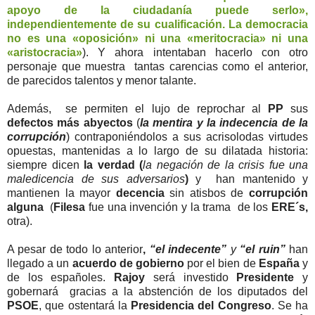
apoyo de la ciudadanía puede serlo»,
independientemente de su cualificación. La democracia
no es una «oposición» ni una «meritocracia» ni una
«aristocracia»
). Y ahora intentaban hacerlo con otro
personaje que muestra tantas carencias como el anterior,
de parecidos talentos y menor talante.
Además, se permiten el lujo de reprochar al
PP
sus
defectos
más abyectos
(
la mentira y la indecencia de la
corrupción
) contraponiéndolos a sus acrisolodas virtudes
opuestas, mantenidas a lo largo de su dilatada historia
:
siempre dicen
la verdad (
la negación de la crisis fue una
maledicencia de sus adversarios
)
y han mantenido y
mantienen la mayor
decencia
sin atisbos de
corrupción
alguna
(
Filesa
fue una invención y la trama de los
ERE´s,
otra).
A pesar de todo lo anterior
,
“el indecente”
y
“el ruin”
han
llegado a un
acuerdo de gobierno
por el bien de
España
y
de los españoles.
Rajoy
será investido
Presidente
y
gobernará
gracias a la abstención de los diputados del
PSOE
, que ostentará la
Presidencia del Congreso
. Se ha