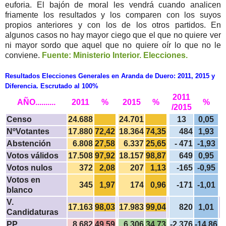
euforia. El bajón de moral les vendrá cuando analicen
friamente los resultados y los comparen con los suyos
propios anteriores y con los de los otros partidos. En
algunos casos no hay mayor ciego que el que no quiere ver
ni mayor sordo que aquel que no quiere oír lo que no le
conviene.
Fuente: Ministerio Interior. Elecciones.
Resultados Elecciones Generales en Aranda de Duero: 2011, 2015 y
Diferencia. Escrutado al 100%
2011
AÑO..........
2011
%
2015
%
%
/2015
Censo
24.688
24.701
13
0,05
NºVotantes
17.880
72,42
18.364
74,35
484
1,93
Abstención
6.808
27,58
6.337
25,65
- 471
-1,93
Votos válidos
17.508
97,92
18.157
98,87
649
0,95
Votos nulos
372
2,08
207
1,13
-165
-0,95
Votos en
345
1,97
174
0,96
-171
-1,01
blanco
V.
17.163
98,03
17.983
99,04
820
1,01
Candidaturas
PP
8.682
49,59
6.306
34,73
-2.376
-14,86