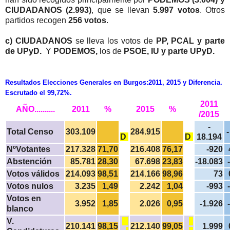
CIUDADANOS (2.993)
, que se llevan
5.997 votos
. Otros
partidos recogen
256 votos
.
c)
CIUDADANOS
se lleva los votos de
PP, PCAL y parte
de UPyD.
Y
PODEMOS,
los de
PSOE, IU y parte UPyD.
Resultados Elecciones Generales en Burgos:2011, 2015 y Diferencia.
Escrutado el 99,72%.
2011
AÑO..........
2011
%
2015
%
/2015
-
Total Censo
303.109
284.915
-
D
D
18.194
NºVotantes
217.328
71,70
216.408
76,17
-920
Abstención
85.781
28,30
67.698
23,83
-18.083
Votos válidos
214.093
98,51
214.166
98,96
73
Votos nulos
3.235
1,49
2.242
1,04
-993
Votos en
3.952
1,85
2.026
0,95
-1.926
blanco
V.
210.141
98,15
212.140
99,05
1.999