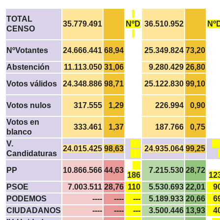
TOTAL
35.779.491
NºD
36.510.952
Nº
CENSO
NºVotantes
24.666.441
68,94
25.349.824
73,20
Abstención
11.113.050
31,06
9.280.429
26,80
Votos válidos
24.348.886
98,71
25.122.830
99,10
Votos nulos
317.555
1,29
226.994
0,90
Votos en
333.461
1,37
187.766
0,75
blanco
V.
24.015.425
98,63
24.935.064
99,25
Candidaturas
PP
10.866.566
44,63
7.215.530
28,72
186
12
PSOE
7.003.511
28,76
110
5.530.693
22,01
9
PODEMOS
----
----
---
5.189.933
20,66
6
CIUDADANOS
----
----
---
3.500.446
13,93
4