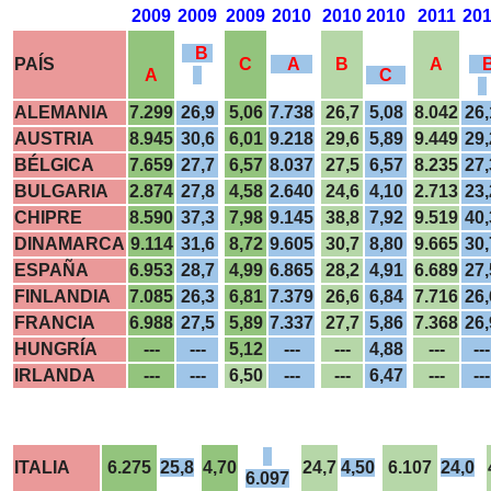
2009
2009
2009
2010
2010
2010
2011
20
B
PAÍS
C
A
B
A
A
C
ALEMANIA
7.299
26,9
5,06
7.738
26,7
5,08
8.042
26,
AUSTRIA
8.945
30,6
6,01
9.218
29,6
5,89
9.449
29,
BÉLGICA
7.659
27,7
6,57
8.037
27,5
6,57
8.235
27,
BULGARIA
2.874
27,8
4,58
2.640
24,6
4,10
2.713
23,
CHIPRE
8.590
37,3
7,98
9.145
38,8
7,92
9.519
40,
DINAMARCA
9.114
31,6
8,72
9.605
30,7
8,80
9.665
30,
ESPAÑA
6.953
28,7
4,99
6.865
28,2
4,91
6.689
27,
FINLANDIA
7.085
26,3
6,81
7.379
26,6
6,84
7.716
26,
FRANCIA
6.988
27,5
5,89
7.337
27,7
5,86
7.368
26,
HUNGRÍA
---
---
5,12
---
---
4,88
---
---
IRLANDA
---
---
6,50
---
---
6,47
---
---
ITALIA
6.275
25,8
4,70
24,7
4,50
6.107
24,0
6.097