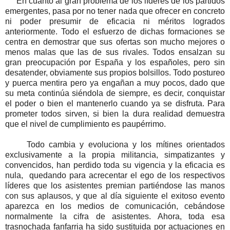
En cuanto al gran problema de los líderes de los partidos
emergentes, pasa por no tener nada que ofrecer en concreto
ni poder presumir de eficacia ni méritos logrados
anteriormente. Todo el esfuerzo de dichas formaciones se
centra en demostrar que sus ofertas son mucho mejores o
menos malas que las de sus rivales. Todos ensalzan su
gran preocupación por España y los españoles, pero sin
desatender, obviamente sus propios bolsillos. Todo postureo
y puerca mentira pero ya engañan a muy pocos, dado que
su meta continúa siéndola de siempre, es decir, conquistar
el poder o bien el mantenerlo cuando ya se disfruta. Para
prometer todos sirven, si bien la dura realidad demuestra
que el nivel de cumplimiento es paupérrimo.
Todo cambia y evoluciona y los mítines orientados
exclusivamente a la propia militancia, simpatizantes y
convencidos, han perdido toda su vigencia y la eficacia es
nula, quedando para acrecentar el ego de los respectivos
líderes que los asistentes premian partiéndose las manos
con sus aplausos, y que al día siguiente el exitoso evento
aparezca en los medios de comunicación, cebándose
normalmente la cifra de asistentes. Ahora, toda esa
trasnochada fanfarria ha sido sustituida por actuaciones en