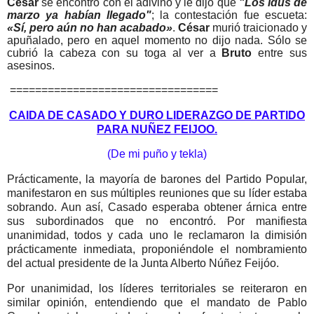
César
se encontró con el adivino y le dijo que
"Los idus de
marzo ya habían llegado"
; la contestación fue escueta:
«Sí, pero aún no han acabado»
.
César
murió traicionado y
apuñalado, pero en aquel momento no dijo nada. Sólo se
cubrió l
a cabeza con su toga al ver a
Bruto
entre sus
asesinos. ​
=================================
CAIDA DE CASADO Y DURO LIDERAZGO DE PARTIDO
PARA NUÑEZ FEIJOO.
(De mi puño y tekla)
Prácticamente, la mayoría de barones del Partido Popular,
manifestaron en sus múltiples reuniones que su líder estaba
sobrando. Aun así, Casado esperaba obtener árnica entre
sus subordinados que no encontró. Por manifiesta
unanimidad, todos y cada uno le reclamaron la dimisión
prácticamente inmediata, proponiéndole el nombramiento
del actual presidente de la Junta Alberto Núñez Feijóo.
Por unanimidad, los líderes territoriales se reiteraron en
similar opinión, entendiendo que el mandato de Pablo