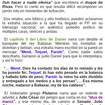
//sin hacer a nadie ofensa”
que escribiera el
duque de
Rivas.
Pero lo cierto es que resulta difícil recomponer un
jarrón roto en momentos de turbación.
Dos relatos, uno bíblico y otro histórico, pueden aclararnos
la extraña situación a la que ha llegado el PP en su
liderazgo nacional, un auténtico poliedro político de
múltiples caras, vértices y aristas.
El
capítulo 5
del Libro de Daniel
narra con detalle el
banquete del rey Baltasar. Mientras los invitados se
divertían y bebían, una extraña mano escribió en la pared un
mensaje
“
Mené, Tequel, Parsín”.
Como nadie sabía
descifrarlo, llamaron al judío Daniel para que lo interpretara,
y así lo hizo:
“…
Mené
: Dios ha contado los días de tu reinado y les
ha puesto fin;
Tequel
: tú has sido pesado en la balanza
y hallado falto de peso;
Parsín
: tu reino ha sido dividido
y entregado a los medos y a los persas"…. Esa misma
noche, mataron a Baltasar, rey de los caldeos”.
El historiador griego
Plutarco
narra
que un vidente le
advirtió a
Julio César
del peligro que corría en los
“Idus de
marzo”,
y ese mismo día, de camino al
Senado
,
Julio