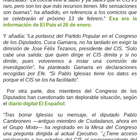
raro, pero son los que más recursos tienen. Mis sensaciones
son buenas”, ha añadido, en referencia a los comicios que
se celebrarán el próximo 13 de febrero
.”
Esa era la
información de El País el 26 de enero.
Y añadía:
“La portavoz del Partido Popular en el Congreso
de los Diputados, Cuca Gamarra, no ha tardado en exigir la
dimisión de Jose Félix Tezanos, presidente del CIS. “Solo
cabe una salida: que quien dirige el CIS dimita y si no
dimite, pues volveremos a instar una comisión de
investigación”, ha planteado Gamarra en declaraciones
recogidas por Efe. “Si Pablo Iglesias tiene los datos es
porque el CIS se los ha facilitado”.
Por otra parte, dos miembros del Congreso de los
Diputados han cuestionado tan deplorable situación, según
el
diario digital El Español:
“Tras borrar Iglesias su mensaje, el diputado Pablo
Cambronero —antiguo miembro de Ciudadanos, ahora en
el Grupo Mixto— ha registrado en la Mesa del Congreso
una pregunta dirigida al actual Ejecutivo. "¿Tiene acceso
privilegiado a los estudios del CIS el exvicepresidente del