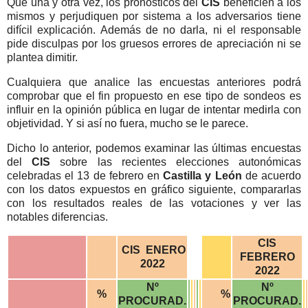
Que una y otra vez, los pronósticos del
CIS
beneficien a los
mismos y perjudiquen por sistema a los adversarios tiene
difícil explicación. Además de no darla, ni el responsable
pide disculpas
por los gruesos errores de apreciación ni se
plantea dimitir.
Cualquiera que analice las encuestas anteriores podrá
comprobar que el fin propuesto en ese tipo de sondeos es
influir en la opinión pública en lugar de intentar medirla con
objetividad. Y si así no fuera, mucho se le parece.
Dicho lo anterior, podemos examinar las últimas encuestas
del
CIS
sobre las recientes elecciones autonómicas
celebradas el 13 de febrero en
Castilla y León
de acuerdo
con los datos expuestos en gráfico siguiente, compararlas
con los resultados reales de las votaciones y ver las
notables diferencias.
CIS
CIS ENERO
FEBRERO
2022
2022
Nº
Nº
%
%
PROCURAD.
PROCURAD.