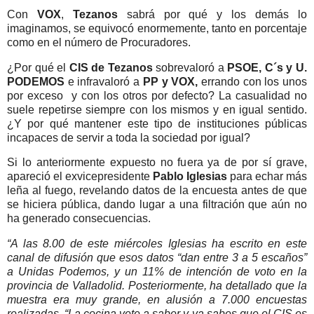
Con
VOX
,
Tezanos
sabrá por qué y los demás lo
imaginamos, se equivocó enormemente, tanto en porcentaje
como en el número de Procuradores.
¿Por qué el
CIS de Tezanos
sobrevaloró a
PSOE, C´s y U.
PODEMOS
e infravaloró a
PP y VOX,
errando con los unos
por exceso y con los otros por defecto? La casualidad no
suele repetirse siempre con los mismos y en igual sentido.
¿Y por qué mantener este tipo de instituciones públicas
incapaces de servir a toda la sociedad por igual?
Si lo anteriormente expuesto no fuera ya de por sí grave,
apareció el exvicepresidente
Pablo Iglesias
para echar más
leña al fuego, revelando datos de la encuesta antes de que
se hiciera pública, dando lugar a una filtración que aún no
ha generado consecuencias.
“A las 8.00 de este miércoles Iglesias ha escrito en este
canal de difusión que esos datos “dan entre 3 a 5 escaños”
a Unidas Podemos, y un 11% de intención de voto en la
provincia de Valladolid. Posteriormente, ha detallado que la
muestra era muy grande, en alusión a 7.000 encuestas
realizadas. “La cocina vete a saber y ya sabes que el CIS es