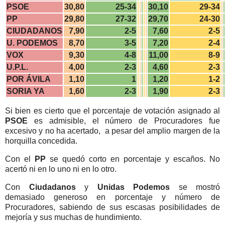
PSOE
30,80
25-34
30,10
29-34
PP
29,80
27-32
29,70
24-30
CIUDADANOS
7,90
2-5
7,60
2-5
U. PODEMOS
8,70
3-5
7,20
2-4
VOX
9,30
4-8
11,00
8-9
U.P.L.
4,00
2-3
4,60
2-3
POR ÁVILA
1,10
1
1,20
1-2
SORIA YA
1,60
2-3
1,90
2-3
Si bien es cierto que el porcentaje de votación asignado al
PSOE
es admisible, el número de Procuradores fue
excesivo y no ha acertado, a pesar del amplio margen de la
horquilla concedida.
Con el
PP
se quedó corto en porcentaje y escaños. No
acertó ni en lo uno ni en lo otro.
Con
Ciudadanos
y
Unidas Podemos
se mostró
demasiado generoso en porcentaje y número de
Procuradores, sabiendo de sus escasas posibilidades de
mejoría y sus muchas de hundimiento.