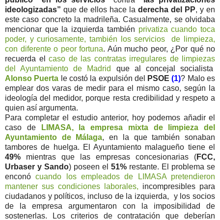
ideologizadas”
que de ellos hace la
derecha del PP
, y en
este caso concreto la madrileña. Casualmente, se olvidaba
mencionar que la izquierda también
privatiza cuando toca
poder, y curiosamente, también los servicios de limpieza,
con diferente o peor fortuna
. Aún mucho peor, ¿Por qué no
recuerda el
caso de las contratas irregulares de limpiezas
del Ayuntamiento de Madrid
que al concejal socialista
Alonso Puerta
le costó la expulsión del
PSOE
(1)
? Malo es
emplear dos varas de medir para el mismo caso, según la
ideología del medidor, porque resta credibilidad y respeto a
quien así argumenta.
Para completar el estudio anterior, hoy podemos añadir el
caso de
LIMASA, la empresa mixta de limpieza del
Ayuntamiento de Málaga
, en la que también sonaban
tambores de huelga. El Ayuntamiento malagueño tiene el
49%
mientras que las empresas concesionarias (
FCC,
Urbaser y Sando
) poseen el
51%
restante. El problema se
enconó
cuando los empleados de LIMASA pretendieron
mantener sus condiciones laborales,
incompresibles para
ciudadanos y políticos, incluso de la izquierda, y los socios
de la empresa argumentaron con la imposibilidad de
sostenerlas. Los criterios de contratación que deberían