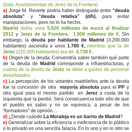
(Izda. Ayuntameintao de Jerez de la Frontera)
a)
Jorge M. Reverte podría haber distinguido entre
“deuda
absoluta"
y
“deuda relativa” (d/h)
, para evitar
manipulaciones, pero no lo ha hecho.
Madrid
debía unos
5.620 millones de euros al finalizar
2012
y
Jerez de la Frontera,
1.000 millones de €
. Sin
embargo, la
deuda por habitante de Madrid
(3.200.000
habitantes) ascendía a unos
1.760 €,
mientras que la de
Jerez
(210.000 habitantes) era de
4.730 €.
b)
Origen de la deuda. Convendría saber también qué parte
de la deuda de
Madrid
corresponde a infraestructuras, y
cuánta de la deuda de
Jerez
se debe a gastos de personal
desorbitados.
c)
La percepción de los votantes madrileños ante la deuda
fue la concesión de otra
mayoría absoluta
para el
PP
y
otra igual para el mismo partido en
Jerez
a costa de la
izquierda que la perdió. Será consecuencia todo ello de que
el pueblo es sabio y no se equivoca, a pesar de los
“formadores” de opinión…
d)
¿Desde cuándo
La Moraleja es un barrio de Madrid
?
e)
Generalizar sobre la eficiencia o ineficiencia de lo público
o lo privado es una sencilla falacia. En lo uno y en lo otro se