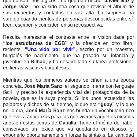
que no son "nostálgicos". Lo que han hecho
Javier Ikaz y
Jorge Díaz
, no ha sido otra cosa que revisar el álbum de
sus recuerdos y contarlos en voz alta. La sorpresa ha
surgido cuando cientos de personas desconocidas entre sí
leen, escriben y coinciden en su retrospectiva.
Resulta interesante el contraste entre la visión dada por
“los estudiantes de EGB”
y la ofrecida en otro libro
reciente,
“Una vida por vivir”,
escrito por un maestro,
burgalés de nacimiento, que ha pasado su infancia y
juventud en
Bilbao,
y ha desarrollado su tarea profesional
en tierras vascas y burgalesas.
Mientras que los primeros autores se ciñen a una época
concreta,
José María Sanz
, el segundo, narra con lenguaje
fácil y preciso la experiencia vital del protagonista de la
novela, que es la suya propia. Si los unos recuerdan las
palabras y dichos de su tiempo, lo que era
“guay”
y lo que
no lo era,
José María Sanz
nos brinda un vocabulario rico
que evoca añoranzas para los que vivimos aquellos mismos
años en estas tierras de
Castilla
. Tiene el mérito de haber
conservado un léxico que va quedando en desuso, y
exponerlo oportunamente sin forzar la sintaxis. La cantidad