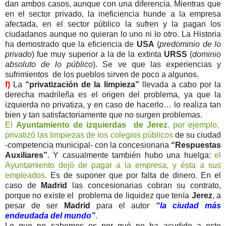
dan ambos casos, aunque con una diferencia. Mientras que
en el sector privado, la ineficiencia hunde a la empresa
afectada, en el sector público la sufren y la pagan los
ciudadanos aunque no quieran lo uno ni lo otro. La Historia
ha demostrado que la eficiencia de
USA
(
predominio de lo
privado
) fue muy superior a la de la extinta
URSS
(
dominio
absoluto de lo público
). Se ve que las experiencias y
sufrimientos de los pueblos sirven de poco a algunos.
f)
La
“privatización de la limpieza”
llevada a cabo por la
derecha madrileña es el origen del problema, ya que la
izquierda no privatiza, y en caso de hacerlo… lo realiza tan
bien y tan satisfactoriamente que no surgen problemas.
El
Ayuntamiento de izquierdas de Jerez
, por ejemplo,
privatizó las limpiezas de los colegios públicos
de su ciudad
-competencia municipal- con la concesionaria
“Respuestas
Auxiliares”
. Y casualmente también hubo una huelga:
el
Ayuntamiento dejó de pagar a la empresa, y ésta a sus
empleados.
Es de suponer que por falta de dinero. En el
caso de
Madrid
las concesionarias cobran su contrato,
porque no existe el problema de liquidez que tenía
Jerez
, a
pesar de ser
Madrid
para el autor
“la ciudad más
endeudada del mundo”
.
Lo que no sabemos es por qué no ha acudido a este