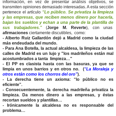
información, en vez de presentar análisis objetivos, se
transmiten opiniones demasiado interesadas. A esta sección
pertenece el artículo
“Lo público. Se privatiza la limpieza
y las empresas, que reciben menos dinero por hacerla,
bajan los sueldos y echan a una parte de la plantilla de
sus trabajadores.”
(
Jorge M. Reverte
), con unas
afirmaciones
ciertamente discutibles, como:
- Alberto Ruiz Gallardón dejó a Madrid como la ciudad
más endeudada del mundo.
- Para Ana Botella, la actual alcaldesa, la limpieza de las
calles de Madrid es un lujo y "los madrileños están mal
acostumbrados a tanta limpieza…"
- El PP es clasista hasta con las basuras, ya que se
limpia en unos barrios y en otros no. (
“La Moraleja y
otros están como los chorros del oro”
).
- La derecha tiene un axioma: “lo público no es
eficiente”.
- Consecuentemente, la derecha madrileña privatiza la
limpieza. Da menos dinero a las empresas, y éstas
recortan sueldos y plantillas…
- Irónicamente la alcaldesa no es responsable del
problema…