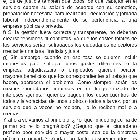
e) Es de justicia también que todos los que trabajan en el
servicio cobren su salario de acuerdo con su cometido,
preparación necesaria para realizarlo, dedicación y jornada
laboral, independientemente de su pertenencia a una
empresa pública o privada.
f) Si la gestión fuera correcta y transparente, no deberían
crearse tensiones ni conflictos, ya que los costes totales de
los servicios serían sufragados los ciudadanos perceptores
mediante una tasa finalista y justa.
g) Sin embargo, cuando en esa tasa se quieren incluir
impuestos para sufragar otros gastos diferentes, o la
empresa adjudicataria o empleados quieren percibir
mayores beneficios que los correspondientes al trabajo que
hacen, aparecerá el problema. Como siempre, serán los
mismos ciudadanos, inmersos en un fuego cruzado de
intereses ajenos, quienes paguen los desencuentros de
todos y la voracidad de unos u otros o todos a la vez, por un
servicio que a veces no reciben, o lo reciben mal o a
medias.
Y ahora volvamos al principio. ¿Por qué lo ideológico ha de
primar so re lo pragmático? ¿Seguro que el ciudadano
prefiere peor servicio a mayor coste, sea de la empresa
pública o privada? ¡Andan un tanto desmemoriados los