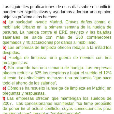
Las siguientes publicaciones de esos días sobre el conflicto
pueden ser significativas y ayudarnos a formar una opinión
objetiva próxima a los hechos:
a)
La suciedad invade Madrid. Graves daños contra el
mobiliario urbano en la primera semana de la huelga de
basuras. La huelga contra el ERE previsto y las bajadas
salariales se salda con más de 260 contenedores
quemados y 40 actuaciones por daños al mobiliario.
b)
Las empresas de limpieza ofrecen rebajar a la mitad los
despidos.
c)
Huelga de limpieza: una guerra de nervios con tres
protagonistas.
d)
Sin acuerdo tras una semana de huelga. Las empresas
ofrecen reducir a 625 los despidos y bajar el sueldo el 12%
al resto. Los sindicatos rechazan una propuesta “que saca
todo el ahorro de los salarios”
.
e)
Cómo se ha resuelto la huelga de limpieza en Madrid, en
preguntas y respuestas.
f)
Las empresas ofrecen que mantengan los sueldos de
2007. Las concesionarias manifiestan "su firme propósito
de poner fin al actual conflicto, cuyas consecuencias para
los ciudadanos" lamentan "profundamente".