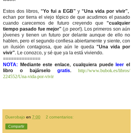
Estos dos libros,
“Yo fui a EGB”
y
“Una vida por vivir”,
echan por tierra el viejo tópico de que acudimos el pasado
cuando carecemos de futuro creyendo que
“cualquier
tiempo pasado fue mejor”
(¡o peor!). Los primeros son aún
jóvenes y tienen un futuro por delante aunque de ello no
hablen, pero el segundo confiesa abiertamente y siente, con
un ilusión contagiosa, que aún le queda
“Una vida por
vivir”
. Le conozco, y sé que ya la está viviendo.
==============
NOTA:
Mediante este enlace, cualquiera puede
leer
el
libro o bajárselo
gratis
.
http://www.bubok.es/libros/
224552/Una-vida-por-vivir
Duerobajo
en
7:00
2 comentarios:
Compartir