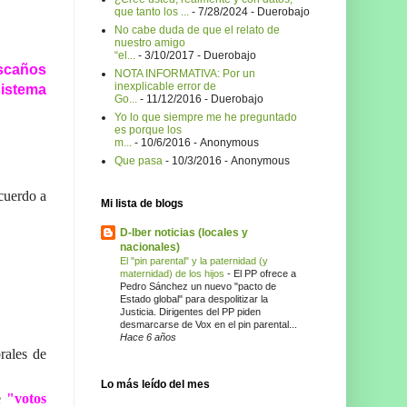
que tanto los ...
- 7/28/2024
- Duerobajo
No cabe duda de que el relato de
nuestro amigo
“el...
- 3/10/2017
- Duerobajo
escaños
NOTA INFORMATIVA: Por un
inexplicable error de
sistema
Go...
- 11/12/2016
- Duerobajo
Yo lo que siempre me he preguntado
es porque los
m...
- 10/6/2016
- Anonymous
Que pasa
- 10/3/2016
- Anonymous
cuerdo a
Mi lista de blogs
D-Iber noticias (locales y
nacionales)
El "pin parental" y la paternidad (y
maternidad) de los hijos
-
El PP ofrece a
Pedro Sánchez un nuevo "pacto de
Estado global" para despolitizar la
Justicia. Dirigentes del PP piden
desmarcarse de Vox en el pin parental...
Hace 6 años
rales de
Lo más leído del mes
te
"votos