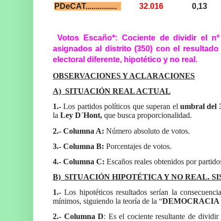
PDeCAT................
32.016
0,13
Votos Escaño*: Cociente de dividir el n
asignados al distrito (350) con el resultado
electoral diferente, hipotético y no real.
OBSERVACIONES Y ACLARACIONES
A)
SITUACIÓN REAL ACTUAL
1.-
Los partidos políticos que superan el
umbral del
la
Ley D´Hont,
que busca proporcionalidad.
2.-
Columna A:
Número absoluto de votos.
3.- Columna B:
Porcentajes de votos.
4.- Columna C:
Escaños reales obtenidos por partidos 
B)
SITUACIÓN HIPOTÉTICA Y NO REAL. 
1.-
Los hipotéticos resultados serían la consecuenci
mínimos, siguiendo la teoría de la “
DEMOCRACIA 
2.- Columna D
: Es el cociente resultante de dividi