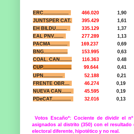
ERC.....................
466.020
1,90
JUNTSPER CAT.
395.429
1,61
EH BILDU.........
335.129
1,37
EAL PNV........
277.289
1,13
PACMA..............
169.237
0,69
BNG....................
153.995
0,63
COAL. CAN..........
116.363
0.48
CUP........................
99.644
0,41
UPN................
52.188
0,21
FRENTE OBR....
46.274
0,19
NUEVA CAN........
45.595
0,19
PDeCAT................
32.016
0,13
Votos Escaño*: Cociente de dividir el n
asignados al distrito (350) con el resultado 
electoral diferente, hipotético y no real.