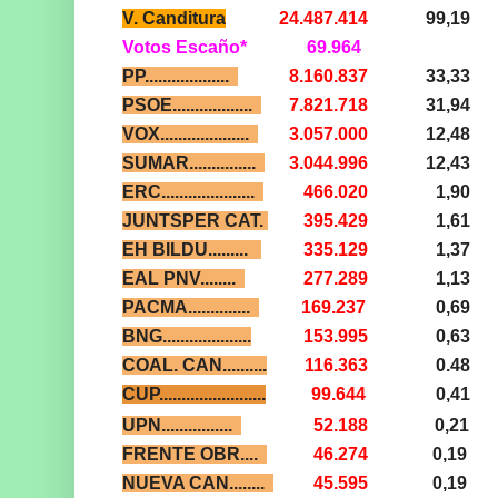
V. Canditura
24.487.414
99,19
Votos Escaño*
69.964
PP...................
8.160.837
33,33
PSOE..................
7.821.718
31,94
VOX....................
3.057.000
12,48
SUMAR...............
3.044.996
12,43
ERC.....................
466.020
1,90
JUNTSPER CAT.
395.429
1,61
EH BILDU.........
335.129
1,37
EAL PNV........
277.289
1,13
PACMA..............
169.237
0,69
BNG....................
153.995
0,63
COAL. CAN..........
116.363
0.48
CUP........................
99.644
0,41
UPN................
52.188
0,21
FRENTE OBR....
46.274
0,19
NUEVA CAN........
45.595
0,19