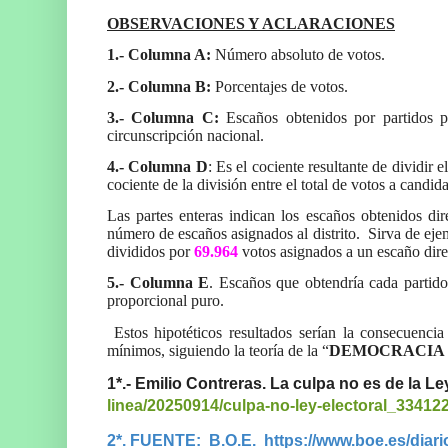
OBSERVACIONES Y ACLARACIONES
1.-
Columna A:
Número absoluto de votos.
2.- Columna B:
Porcentajes de votos.
3.- Columna C:
Escaños obtenidos por partidos po
circunscripción nacional.
4.- Columna D
: Es el cociente resultante de dividir
cociente de la división entre el total de votos a candi
Las partes enteras indican los escaños obtenidos di
número de escaños asignados al distrito. Sirva de eje
divididos por
69.964
votos asignados a un escaño dir
5.- Columna E
. Escaños que obtendría cada partido
proporcional puro.
Estos
hipotéticos resultados serían la consecuenci
mínimos, siguiendo la teoría de la “
DEMOCRACIA 
1*.- Emilio Contreras. La culpa no es de la Le
linea/20250914/culpa-no-ley-electoral_33412
2*. FUENTE: B.O.E. https://www.boe.es/diar