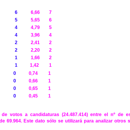
6
6,66
7
5
5,65
6
4
4,79
5
4
3,96
4
2
2,41
2
2
2,20
2
1
1,66
2
1
1,42
1
0
0,74
1
0
0,66
1
0
0,65
1
0
0,45
1
º de votos a candidaturas (24.487.414) entre el nº de 
de 69.964. Este dato sólo se utilizará para analizar otros 