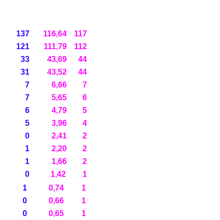
137
116,64
117
121
111,79
112
33
43,69
44
31
43,52
44
7
6,66
7
7
5,65
6
6
4,79
5
5
3,96
4
0
2,41
2
1
2,20
2
1
1,66
2
0
1,42
1
1
0,74
1
0
0,66
1
0
0,65
1