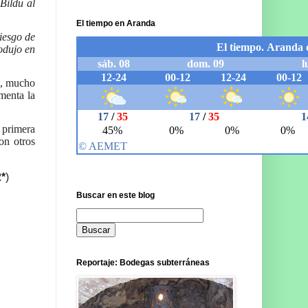
Bildu al
El tiempo en Aranda
iesgo de
odujo en
l, mucho
menta la
 primera
on otros
2*
)
Buscar en este blog
Reportaje: Bodegas subterráneas