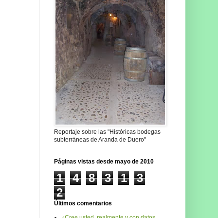
Reportaje sobre las "Históricas bodegas
subterráneas de Aranda de Duero"
Páginas vistas desde mayo de 2010
1
4
8
3
1
3
2
Últimos comentarios
¿Cree usted, realmente y con datos,