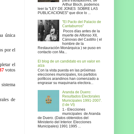
para trabajadores, de
Arthur Bloch, podemos
leer la "LEY DE JONES SOBRE LAS
PUBLICACIONES" que dice lo ...
"El Pacto del Palacio de
Cantaburros"
Pocos días antes de la
a única
muerte de Alfonso XII,
Cánovas del Castillo ( el
hombre de la
Restauración Monárquica ) se puso en
os por el
contacto con Ma...
El blog de un candidato es un valor en
letar el
alza
37
votos
Con la vista puesta en las próximas
elecciones municipales, los partidos
políticos arandinos han comenzado a
engrasar su maquinaria electora...
 sistema
Aranda de Duero:
Resultados Electorales
rales de
Municipales 1991-2007.
(I de VI)
1.- Elecciones
municipales de Aranda
de Duero. (Datos obtenidos del
Ministerio del Interior. Elecciones
Municipales) 1991 1995 ...