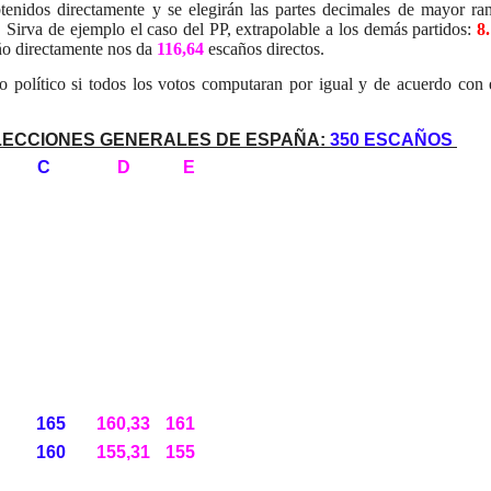
btenidos directamente y se elegirán las partes decimales de mayor ra
 Sirva de ejemplo el caso del PP, extrapolable a los demás partidos:
8
ño directamente nos da
116,64
escaños directos.
o político si todos los votos computaran por igual y de acuerdo con 
LECCIONES GENERALES DE ESPAÑA:
350 ESCAÑOS
C
D
E
165
160,33
161
160
155,31
155