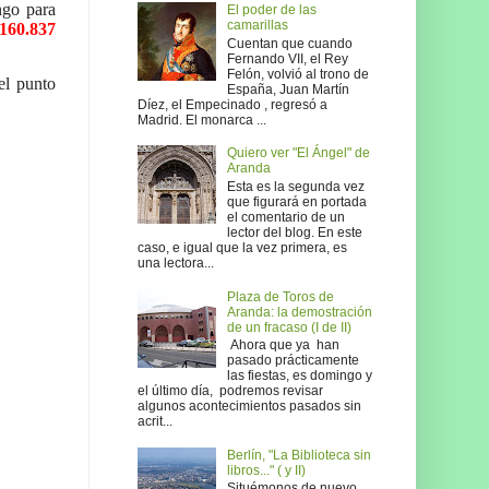
ngo para
El poder de las
camarillas
.160.837
Cuentan que cuando
Fernando VII, el Rey
Felón, volvió al trono de
el punto
España, Juan Martín
Díez, el Empecinado , regresó a
Madrid. El monarca ...
Quiero ver "El Ángel" de
Aranda
Esta es la segunda vez
que figurará en portada
el comentario de un
lector del blog. En este
caso, e igual que la vez primera, es
una lectora...
Plaza de Toros de
Aranda: la demostración
de un fracaso (I de II)
Ahora que ya han
pasado prácticamente
las fiestas, es domingo y
el último día, podremos revisar
algunos acontecimientos pasados sin
acrit...
Berlín, "La Biblioteca sin
libros..." ( y II)
Situémonos de nuevo