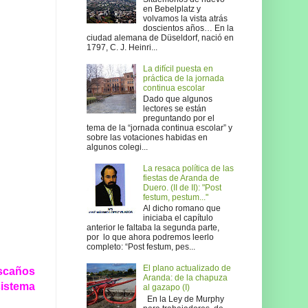
en Bebelplatz y
volvamos la vista atrás
doscientos años… En la
ciudad alemana de Düseldorf, nació en
1797, C. J. Heinri...
La difícil puesta en
práctica de la jornada
continua escolar
Dado que algunos
lectores se están
preguntando por el
tema de la “jornada continua escolar” y
sobre las votaciones habidas en
algunos colegi...
La resaca política de las
fiestas de Aranda de
Duero. (II de II): "Post
festum, pestum..."
Al dicho romano que
iniciaba el capítulo
anterior le faltaba la segunda parte,
por lo que ahora podremos leerlo
completo: “Post festum, pes...
El plano actualizado de
escaños
Aranda: de la chapuza
sistema
al gazapo (I)
En la Ley de Murphy