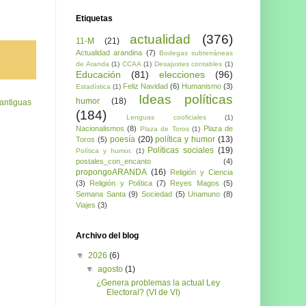
Etiquetas
actualidad
(376)
11-M
(21)
Actualidad arandina
(7)
Bodegas subterráneas
de Aranda
(1)
CCAA
(1)
Desajustes contables
(1)
Educación
(81)
elecciones
(96)
Feliz Navidad
(6)
Humanismo
(3)
Estadística
(1)
Ideas políticas
humor
(18)
antiguas
(184)
Lenguas cooficiales
(1)
Nacionalismos
(8)
Plaza de
Plaza de Toros
(1)
poesía
(20)
política y humor
(13)
Toros
(5)
Políticas sociales
(19)
Política y humor.
(1)
postales_con_encanto
(4)
propongoARANDA
(16)
Religión y Ciencia
(3)
Religión y Política
(7)
Reyes Magos
(5)
Semana Santa
(9)
Sociedad
(5)
Unamuno
(8)
Viajes
(3)
Archivo del blog
▼
2026
(6)
▼
agosto
(1)
¿Genera problemas la actual Ley
Electoral? (VI de VI)