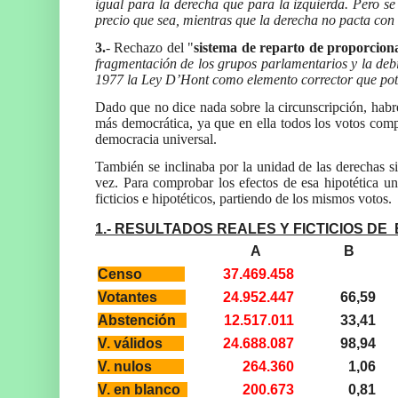
igual para la derecha que para la izquierda. Pero se
precio que sea, mientras que la derecha no pacta con
3.
- Rechazo del "
sistema de reparto de proporcion
fragmentación de los grupos parlamentarios y la deb
1977 la Ley D’Hont como elemento corrector que pote
Dado que no dice nada sobre la circunscripción, habr
más democrática, ya que en ella todos los votos comp
democracia universal.
También se inclinaba por la unidad de las derechas si
vez. Para comprobar los efectos de esa hipotética un
ficticios e hipotéticos, partiendo de los mismos votos.
1.- RESULTADOS REALES Y FICTICIOS DE
A
B
Censo
37.469.458
Votantes
24.952.447
66,59
Abstención
12.517.011
33,41
V. válidos
24.688.087
98,94
V. nulos
264.360
1,06
V. en blanco
200.673
0,81