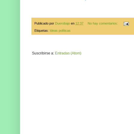
Publicado por
Duerobajo
en
12:37
No hay comentarios:
Etiquetas:
Ideas políticas
Suscribirse a:
Entradas (Atom)