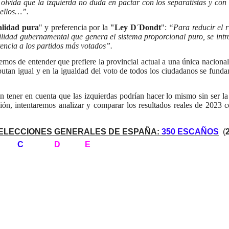
 olvida que la izquierda no duda en pactar con los separatistas y con 
 ellos…”.
alidad pura
" y preferencia por la
"Ley D´Dondt
":
“Para reducir el r
ilidad gubernamental que genera el sistema proporcional puro, se intr
ncia a los partidos más votados”.
emos de entender que prefiere la provincial actual a una única naciona
utan igual y en la igualdad del voto de todos los ciudadanos se funda
n tener en cuenta que las izquierdas podrían hacer lo mismo sin ser la
ión, intentaremos analizar y comparar los resultados reales de 2023 c
ELECCIONES GENERALES DE ESPAÑA:
350 ESCAÑOS
(
C
D
E