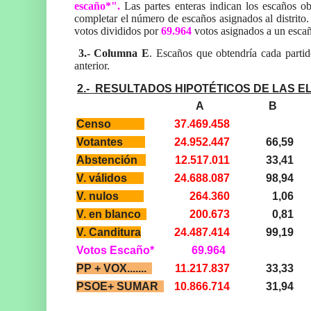
escaño*".
Las partes enteras indican los escaños o
completar el número de escaños asignados al distrito.
votos divididos por
69.964
votos asignados a un esca
3.- Columna E
. Escaños que obtendría cada partid
anterior.
2.- RESULTADOS HIPOTÉTICOS DE LAS
E
A
B
Censo
37.469.458
Votantes
24.952.447
66,59
Abstención
12.517.011
33,41
V. válidos
24.688.087
98,94
V. nulos
264.360
1,06
V. en blanco
200.673
0,81
V. Canditura
24.487.414
99,19
Votos Escaño*
69.964
PP + VOX.......
11.217.837
33,33
PSOE+ SUMAR
10.866.714
31,94