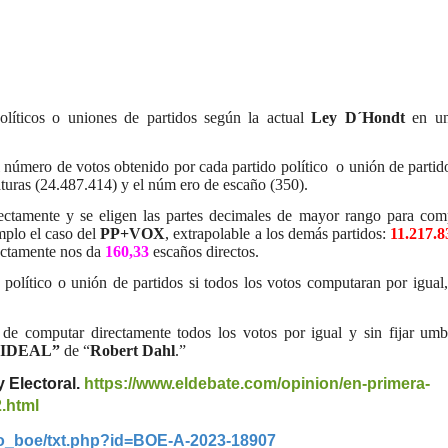
líticos o uniones de partidos según la actual
Ley D´Hondt
en un
 el número de votos obtenido por cada partido político o unión de partid
daturas (24.487.414) y el núm ero de escaño (350).
rectamente y se eligen las partes decimales de mayor rango para comp
mplo el caso del
PP+VOX
, extrapolable a los demás partidos:
11.217.8
ectamente nos da
160,33
escaños directos.
 político o unión de partidos si todos los votos computaran por igual,
a de computar directamente todos los votos por igual y sin fijar umb
IDEAL”
de “
Robert Dahl
.”
y Electoral.
https://www.eldebate.com/opinion/en-primera-
2.html
io_boe/txt.php?id=BOE-A-2023-18907