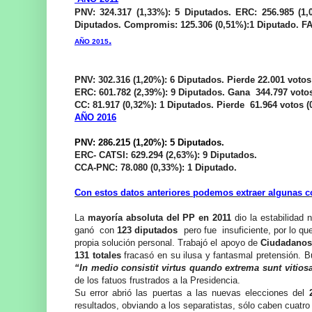
PNV: 324.317 (1,33%): 5 Diputados. ERC: 256.985 (1,
Diputados. Compromis: 125.306 (0,51%):1 Diputado. FAC
.
AÑO 2015
PNV: 302.316 (1,20%): 6 Diputados. Pierde 22.001 votos 
ERC: 601.782 (2,39%): 9 Diputados. Gana 344.797 votos
CC: 81.917 (0,32%): 1 Diputados. Pierde 61.964 votos (0
AÑO 2016
PNV: 286.215 (1,20%): 5 Diputados.
ERC- CATSI: 629.294 (2,63%): 9 Diputados
.
CCA-PNC: 78.080 (0,33%): 1 Diputado.
Con estos datos anteriores podemos extraer algunas c
La
mayoría absoluta del PP en 2011
dio la estabilidad 
ganó con
123 diputados
pero fue insuficiente, por lo qu
propia solución personal. Trabajó el apoyo de
Ciudadano
131 totales
fracasó en su ilusa y fantasmal pretensión. 
“In medio consistit virtus quando extrema sunt vitios
de los fatuos frustrados a la Presidencia.
Su error abrió las puertas a las nuevas elecciones del
resultados, obviando a los separatistas, sólo caben cuatr