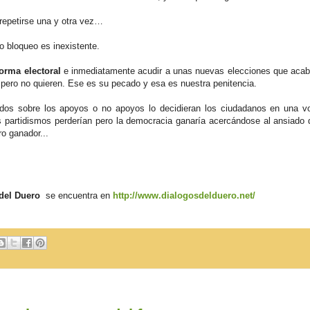
repetirse una y otra vez…
o bloqueo es inexistente.
forma electoral
e inmediatamente acudir a unas nuevas elecciones que aca
ero no quieren. Ese es su pecado y esa es nuestra penitencia.
tidos sobre los apoyos o no apoyos lo decidieran los ciudadanos en una v
os partidismos perderían pero la democracia ganaría acercándose al ansiado
o ganador...
del Duero
se encuentra en
http://www.dialogosdelduero.net/