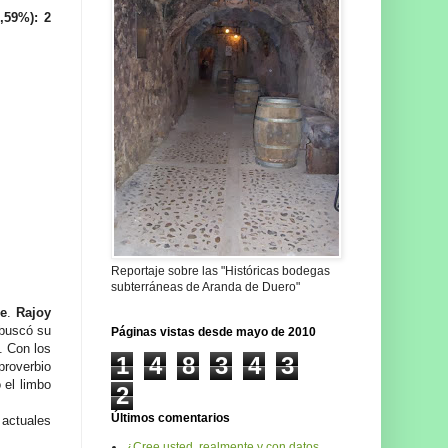
,59%): 2
Reportaje sobre las "Históricas bodegas
subterráneas de Aranda de Duero"
re
.
Rajoy
buscó su
Páginas vistas desde mayo de 2010
. Con los
1
4
8
3
4
3
proverbio
 el limbo
2
Últimos comentarios
 actuales
¿Cree usted, realmente y con datos,