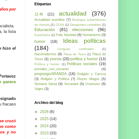
Etiquetas
 años por
actualidad
(376)
11-M
(21)
Actualidad arandina
(7)
Bodegas subterráneas
de Aranda
(1)
CCAA
(1)
Desajustes contables
(1)
cialista.
Educación
(81)
elecciones
(96)
 la lista
Feliz Navidad
(6)
Humanismo
(3)
Estadística
(1)
Ideas políticas
humor
(18)
(184)
 hizo el
Lenguas cooficiales
(1)
Nacionalismos
(8)
Plaza de
Plaza de Toros
(1)
poesía
(20)
política y humor
(13)
Toros
(5)
Políticas sociales
(19)
Política y humor.
(1)
postales_con_encanto
(4)
propongoARANDA
(16)
Religión y Ciencia
Portavoz
(3)
Religión y Política
(7)
Reyes Magos
(5)
o parece
Semana Santa
(9)
Sociedad
(5)
Unamuno
(8)
Viajes
(3)
esignado
Archivo del blog
u fracaso
►
2026
(6)
►
2025
(14)
 se cruzó
►
2024
(20)
rse como
mos y no
►
2023
(33)