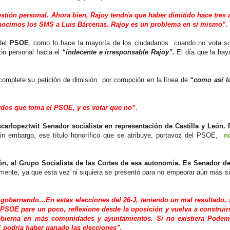
estión personal. Ahora bien, Rajoy tendría que haber dimitido hace tres
onocimos los SMS a Luis Bárcenas. Rajoy es un problema en sí mismo”.
 del
PSOE
, como lo hace la mayoría de los ciudadanos cuando no vota so
n personal hacia el
“indecente e irresponsable Rajoy”.
El día que la haya,
mplete su petición de dimisión por corrupción en la línea de
“como así lo
dos que toma el PSOE, y es votar que no”.
rlopeztwit Senador socialista en representación de Castilla y León. 
in embargo, ese título honorífico que se atribuye, portavoz del PSOE,
n
eón, al Grupo Socialista de las Cortes de esa autonomía. Es Senador d
amente, ya que esta vez ni siquiera se presentó para no empeorar aún más s
ló gobernando…En estas elecciones del 26-J, teniendo un mal resultado,
PSOE pare un poco, reflexione desde la oposición y vuelva a construi
obierna en más comunidades y ayuntamientos. Si no existiera Pode
OE podría haber ganado las elecciones”.