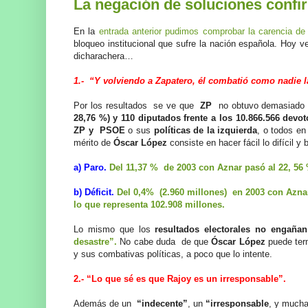
La negación de soluciones confir
En la
entrada anterior pudimos comprobar la carencia de
bloqueo institucional que sufre la nación española. Hoy 
dicharachera…
1.- “Y volviendo a Zapatero, él combatió como nadie la
Por los resultados se ve que
ZP
no obtuvo demasiado 
28,76 %) y 110 diputados frente a los 10.866.566 devo
ZP y PSOE
o sus
políticas de la izquierda
, o todos en
mérito de
Óscar López
consiste en hacer fácil lo difícil 
a) Paro.
Del 11,37 % de 2003 con Aznar pasó al 22, 56
b) Déficit.
Del 0,4% (2.960 millones) en 2003 con Aznar
lo que representa 102.908 millones.
Lo mismo que los
resultados electorales no engañan
desastre”.
No cabe duda de que
Óscar López
puede term
y sus combativas políticas, a poco que lo intente.
2.- “Lo que sé es que Rajoy es un irresponsable”.
Además de un
“indecente”
, un
“irresponsable
, y mucha