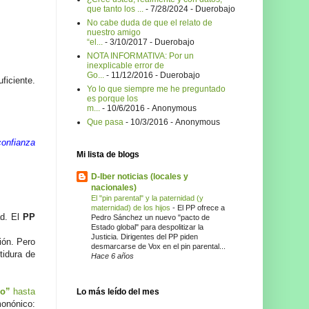
que tanto los ...
- 7/28/2024
- Duerobajo
No cabe duda de que el relato de
nuestro amigo
“el...
- 3/10/2017
- Duerobajo
NOTA INFORMATIVA: Por un
inexplicable error de
Go...
- 11/12/2016
- Duerobajo
iciente.
Yo lo que siempre me he preguntado
es porque los
m...
- 10/6/2016
- Anonymous
Que pasa
- 10/3/2016
- Anonymous
confianza
Mi lista de blogs
D-Iber noticias (locales y
nacionales)
El "pin parental" y la paternidad (y
maternidad) de los hijos
-
El PP ofrece a
ad. El
PP
Pedro Sánchez un nuevo "pacto de
Estado global" para despolitizar la
Justicia. Dirigentes del PP piden
ión. Pero
desmarcarse de Vox en el pin parental...
tidura de
Hace 6 años
o”
hasta
Lo más leído del mes
monónico: