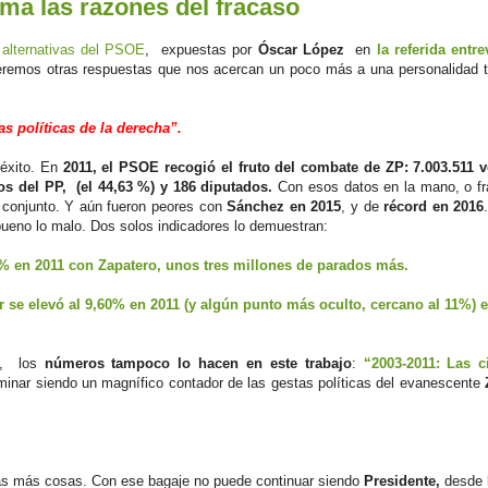
ma las razones del fracaso
 alternativas del PSOE
, expuestas por
Óscar López
en
la referida entre
veremos otras respuestas que nos acercan un poco más a una personalidad t
s políticas de la derecha”.
éxito. En
2011, el PSOE recogió el fruto del combate de ZP: 7.003.511 v
tos del PP, (el 44,63 %) y 186 diputados.
Con esos datos en la mano, o f
 conjunto. Y aún fueron peores con
Sánchez en 2015
, y de
récord en 2016
y bueno lo malo. Dos solos indicadores lo demuestran:
 % en 2011 con Zapatero, unos tres millones de parados más.
 se elevó al 9,60% en 2011 (y algún punto más oculto, cercano al 11%) 
, los
números tampoco lo hacen en este trabajo
:
“2003-2011: Las c
inar siendo un magnífico contador de las gestas políticas del evanescente
s más cosas. Con ese bagaje no puede continuar siendo
Presidente,
desde l