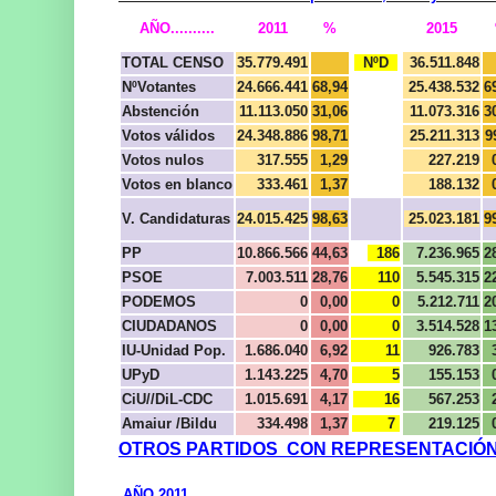
AÑO..........
2011
%
2015
TOTAL CENSO
35.779.491
NºD
36.511.848
NºVotantes
24.666.441
68,94
25.438.532
6
Abstención
11.113.050
31,06
11.073.316
3
Votos válidos
24.348.886
98,71
25.211.313
9
Votos nulos
317.555
1,29
227.219
Votos en blanco
333.461
1,37
188.132
V. Candidaturas
24.015.425
98,63
25.023.181
9
PP
10.866.566
44,63
186
7.236.965
2
PSOE
7.003.511
28,76
110
5.545.315
2
PODEMOS
0
0,00
0
5.212.711
2
CIUDADANOS
0
0,00
0
3.514.528
1
IU-Unidad Pop.
1.686.040
6,92
11
926.783
UPyD
1.143.225
4,70
5
155.153
CiU//DiL-CDC
1.015.691
4,17
16
567.253
Amaiur /Bildu
334.498
1,37
7
219.125
OTROS PARTIDOS CON REPRESENTACIÓ
AÑO 2011