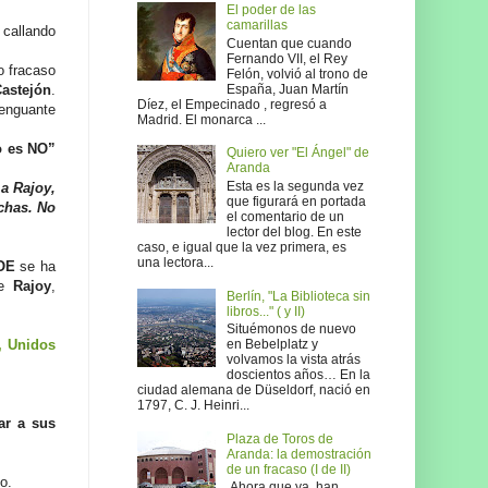
El poder de las
camarillas
, callando
Cuentan que cuando
Fernando VII, el Rey
o fracaso
Felón, volvió al trono de
España, Juan Martín
astejón
.
Díez, el Empecinado , regresó a
menguante
Madrid. El monarca ...
o es NO”
Quiero ver "El Ángel" de
Aranda
Esta es la segunda vez
 a Rajoy,
que figurará en portada
chas. No
el comentario de un
lector del blog. En este
caso, e igual que la vez primera, es
una lectora...
OE
se ha
de
Rajoy
,
Berlín, "La Biblioteca sin
libros..." ( y II)
Situémonos de nuevo
en Bebelplatz y
, Unidos
volvamos la vista atrás
doscientos años… En la
ciudad alemana de Düseldorf, nació en
1797, C. J. Heinri...
nar a sus
Plaza de Toros de
Aranda: la demostración
de un fracaso (I de II)
o.
Ahora que ya han