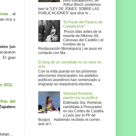
para trabajadores, de
Arthur Bloch, podemos
leer la "LEY DE JONES SOBRE LAS
PUBLICACIONES" que dice lo ...
vista ,
al
an rica y
"El Pacto del Palacio de
Cantaburros"
Pocos días antes de la
muerte de Alfonso XII,
Cánovas del Castillo ( el
hombre de la
otos (un
Restauración Monárquica ) se puso en
racasaron
contacto con Ma...
. El gran
El blog de un candidato es un valor en
alza
Con la vista puesta en las próximas
elecciones municipales, los partidos
políticos arandinos han comenzado a
engrasar su maquinaria electora...
en 2011,
Soledad Romeral,
pasión por la política.
ifras del
Estimada Sra. Romeral,
Zapatero
candidata a Procurador
en las Cortes de Castilla
y León por el PP de
Burgos : Habiendo recibido el correo
que al f...
uego...