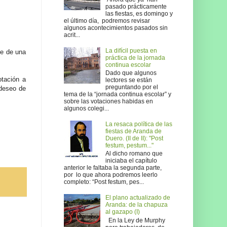
pasado prácticamente
las fiestas, es domingo y
el último día, podremos revisar
algunos acontecimientos pasados sin
acrit...
La difícil puesta en
be de una
práctica de la jornada
continua escolar
Dado que algunos
otación a
lectores se están
preguntando por el
 deseo de
tema de la “jornada continua escolar” y
sobre las votaciones habidas en
algunos colegi...
La resaca política de las
fiestas de Aranda de
Duero. (II de II): "Post
festum, pestum..."
Al dicho romano que
iniciaba el capítulo
anterior le faltaba la segunda parte,
por lo que ahora podremos leerlo
completo: “Post festum, pes...
El plano actualizado de
Aranda: de la chapuza
al gazapo (I)
En la Ley de Murphy