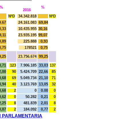
%
%
2016
NºD
34.342.818
NºD
9.67
24.161.083
69,84
0,33
10.435.955
30,16
9,11
23.935.195
99,07
0,89
225.888
0,93
0,75
178521
0,75
9,25
23.756.674
99,25
8,71
123
7.906.185
33,03
137
2,00
90
5.424.709
22,66
85
0,68
69
5.049.734
21,10
71
3,94
40
3.123.769
13,05
32
3,68
2
0
0.00
0
0,62
0
50.282
0,21
0
2,25
8
481.839
2,01
8
0,87
2
184.092
0,77
2
N PARLAMENTARIA