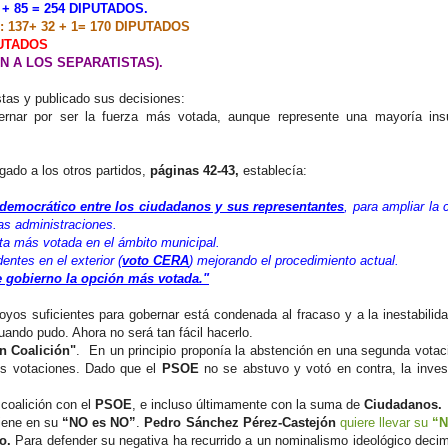
 + 85 = 254 DIPUTADOS.
 137+ 32 + 1= 170 DIPUTADOS
PUTADOS
N A LOS SEPARATISTAS).
stas y publicado sus decisiones:
rnar por ser la fuerza más votada, aunque represente una mayoría insuf
gado a los otros partidos,
páginas 42-43,
establecía:
 democrático entre los ciudadanos y sus representantes
, para ampliar la 
as administraciones.
sta más votada en el ámbito municipal.
entes en el exterior (
voto CERA
) mejorando el procedimiento actual.
e gobierno la opción más votada."
yos suficientes para gobernar está condenada al fracaso y a la inestabilid
uando pudo. Ahora no será tan fácil hacerlo.
n Coalición"
. En un principio proponía la abstención en una segunda votac
s votaciones. Dado que el
PSOE
no se abstuvo y votó en contra, la inves
coalición con el
PSOE
, e incluso últimamente con la suma de
Ciudadanos.
iene en su
“NO es NO”
.
Pedro Sánchez Pérez-Castejón
quiere llevar su
“N
o.
Para defender su negativa ha recurrido a un nominalismo ideológico deci