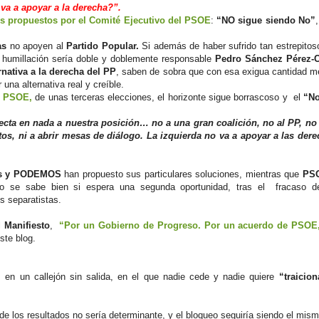
 va a apoyar a la derecha?”.
os propuestos por el Comité Ejecutivo del PSOE
:
“NO sigue siendo No”
tas
no apoyen al
Partido Popular.
Si además de haber sufrido tan estrepitos
la humillación sería doble y doblemente responsable
Pedro Sánchez Pérez-C
rnativa a la derecha del PP
, saben de sobra que con esa exigua cantidad 
una alternativa real y creíble.
l PSOE,
de unas terceras elecciones, el horizonte sigue borrascoso y el
“N
fecta en nada a nuestra posición… no a una gran coalición, no al PP, no
s, ni a abrir mesas de diálogo. La izquierda no va a apoyar a las dere
´s y PODEMOS
han propuesto sus particulares soluciones, mientras que
PS
 No se sabe bien si espera una segunda oportunidad, tras el fracaso 
s separatistas.
l
Manifiesto
,
“Por un Gobierno de Progreso. Por un acuerdo de PSOE
ste blog.
 en un callejón sin salida, en el que nadie cede y nadie quiere
“traicio
de los resultados no sería determinante, y el bloqueo seguiría siendo el mism