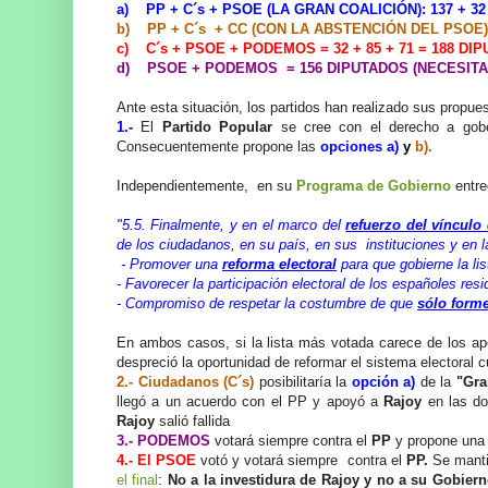
a) PP + C´s + PSOE (LA GRAN COALICIÓN): 137 + 32
b) PP + C´s + CC (CON LA ABSTENCIÓN DEL PSOE):
c) C´s + PSOE + PODEMOS = 32 + 85 + 71 = 188 DI
d) PSOE + PODEMOS = 156 DIPUTADOS (NECESITA
Ante esta situación, los partidos han realizado sus propue
1.-
El
Partido Popular
se cree con el derecho a gobe
Consecuentemente propone las
opciones a)
y
b).
Independientemente, en su
Programa de Gobierno
entre
"5.5. Finalmente, y en el marco del
refuerzo del vínculo
de los ciudadanos, en su país, en sus instituciones y en l
- Promover una
reforma electoral
para que gobierne la li
- Favorecer la participación electoral de los españoles resid
- Compromiso de respetar la costumbre de que
sólo form
En ambos casos, si la lista más votada carece de los apo
despreció la oportunidad de reformar el sistema electoral c
2.-
Ciudadanos (C´s)
posibilitaría la
opción a)
de la
"Gra
llegó a un acuerdo con el PP y apoyó a
Rajoy
en las do
Rajoy
salió fallida
3.- PODEMOS
votará siempre contra el
PP
y propone una 
4.- El PSOE
votó y votará siempre contra el
PP.
Se mant
el final
:
No a la investidura de Rajoy y no a su Gobiern