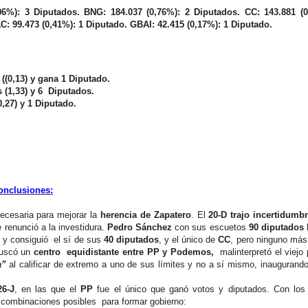
06%): 3 Diputados. BNG: 184.037 (0,76%): 2 Diputados. CC: 143.881 (0
: 99.473 (0,41%): 1 Diputado. GBAI: 42.415 (0,17%): 1 Diputado.
((0,13) y gana 1 Diputado.
 (1,33) y 6 Diputados.
,27) y 1 Diputado.
onclusiones:
necesaria para mejorar la
herencia de Zapatero
. El
20-D trajo incertidumb
e renunció a la investidura.
Pedro Sánchez
con sus escuetos
90 diputados
s
y consiguió el sí de sus
40 diputados
, y el único de
CC
, pero ninguno más
Buscó un
centro equidistante entre PP y Podemos,
malinterpretó el viejo 
a”
al calificar de extremo a uno de sus límites y no a sí mismo, inaugurando
26-J
, en las que el
PP
fue el único que ganó votos y diputados. Con los
o combinaciones posibles para formar gobierno: