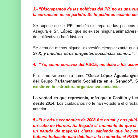
3.- “Discrepamos de las políticas del PP, no es una cu
la corrupción de su partido. Se lo pedimos cuando c
Se supone que el
PP
también discrepa de las políticas
Asegura el
Sr. López
que no existe ninguna animadversió
de calificativos hará historia.
Se echa de menos alguna expresión ejemplarizante que co
Sr X, y muchos otros dirigentes socialistas como…”.
4.- “Yo, como portavoz del PSOE, me debo a los acuer
Él mismo se presenta como
“Oscar López Águeda @osca
del Grupo Parlamentario Socialista en el Senado”.
S
existir en la estructura organizativa socialista.
La verdad es que representa, más que a Castilla y L
desde 2014
. Los ciudadanos no le han votado a él direct
anterior.
5.- “La crisis económica de 2008 fue brutal y nos pil
un cabo de Hornos, Ha llegado el momento de que el 
un partido de mayorías claras, sabiendo que hoy g
hubiera trabajado para debilitar a la izquierda, el PS