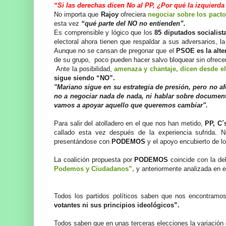
“Si las derechas dicen No al PP, ¿Por qué la izquierda
No importa que
Rajoy
ofreciera
negociar sobre los pact
esta vez
“qué parte del NO no entienden”.
Es comprensible y lógico que los
85 diputados socialis
electoral ahora tienen que respaldar a sus adversarios, 
Aunque no se cansan de pregonar que el
PSOE es la alte
de su grupo, poco pueden hacer salvo bloquear sin ofrecer 
Ante la posibilidad,
amenaza y chantaje, dicen desde e
sigue siendo “NO”.
"Mariano sigue en su estrategia de presión, pero no a
no a negociar nada de nada, ni hablar sobre documento
vamos a apoyar aquello que queremos cambiar".
Para salir del atolladero en el que nos han metido,
PP, C
callado esta vez después de la experiencia sufrida.
presentándose con
PODEMOS
y el apoyo encubierto de lo
La coalición propuesta por
PODEMOS
coincide con la de
Podemos y Ciudadanos”,
y anteriormente analizada en e
Todos los partidos políticos saben que nos encontramos
votantes ni sus principios ideológicos”.
Todos saben que en unas terceras elecciones la variación 