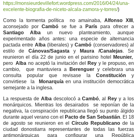
https://monsieurdevillefort.wordpress.com/2016/04/24/una-
excelente-biografia-de-niceto-alcala-zamora-y-torres/
)
Como la tormenta política
no amainaba,
Alfonso XIII
,
aconsejado por
Cambó
se fue a
París
para ofrecer a
Santiago Alba
un nuevo planteamiento, aunque
experimentado años antes: una especie de alternancia
pactada entre
Alba
(liberales) y
Cambó
(conservadores) al
estilo de
Cánovas/Sagasta
y
Maura /Canalejas
. Se
reunieron el día 22 de junio en el parisino hotel
Meunier,
pero
Alba
no aceptó la invitación del
Rey
y le propuso, en
cambio,
que mantuviera a
Berenguer
y celebrara una
consulta popular que revisase la
Constitución
y
convirtiese
la
Monarquía
en una institución democrática
semejante a la inglesa.
La respuesta de
Alba
descolocó a
Cambó
, al
Rey
y a los
monárquicos. Mientras los desairados
se reponían de la
negativa, la conspiración republicana llegó su punto álgido
durante aquel verano con el
Pacto de San Sebastián
. El 18
de agosto se reunieron en el
Círculo Republicano
de la
ciudad donostiarra representantes de todas las fuerzas
antimonárquicas para configurar una República