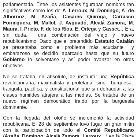
parlamentaria. Entre los asistentes figuraban nombres tan
significativos como los de
A. Lerroux, M. Domingo, A. de
Albornoz, M. Azaña, Casares Quiroga, Carrasco
Formiguera, M. Mallol, J. Ayguadó, Alcalá Zamora, M.
Maura, I. Prieto, F. de los Ríos, E. Ortega y Gasset…
Era,
sin duda,
una combinación del viejo y nuevo
republicanismo. Dado que el pretendido
Estatuto Catalán
se presentaba como el problema más acuciante
y
embarazoso se decidió aparcarlo hasta que su futuro
Gobierno
lo solventase y así poder avanzar en otros
objetivos.
No se trataba, en absoluto, de instaurar una
República
revolucionaria, maximalista y proletaria, sino
burguesa,
tranquila, pacífica, y constitucional que sin defraudar a las
clases humildes atrajera a las medias. Se trataba de un
nuevo régimen democrático traído por la burguesía
dominante.
Con la llegada del otoño se incrementó la actividad
republicana. El 28 de septiembre tuvo lugar un gran mitin
con la participación de todo el
Comité Republicano
(
Azaña, Domingo, Alcalá Zamora, Lerroux…
) en la Plaza