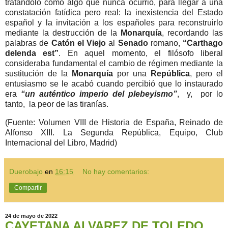
tratándolo como algo que nunca ocurrió, para llegar a una
constatación fatídica pero real: la inexistencia del Estado
español y la invitación a los españoles para reconstruirlo
mediante la destrucción de la
Monarquía
, recordando las
palabras de
Catón el Viejo
al
Senado
romano,
“Carthago
delenda est”
. En aquel momento, el filósofo liberal
consideraba fundamental el cambio de régimen mediante la
sustitución de la
Monarquía
por una
República
, pero el
entusiasmo se le acabó cuando percibió que lo instaurado
era
“un auténtico imperio del plebeyismo”
,
y, por lo
tanto, la peor de las tiranías.
(Fuente: Volumen VIII de Historia de España, Reinado de
Alfonso XIII. La Segunda República, Equipo, Club
Internacional del Libro, Madrid)
Duerobajo
en
16:15
No hay comentarios:
Compartir
24 de mayo de 2022
CAYETANA ALVAREZ DE TOLEDO.