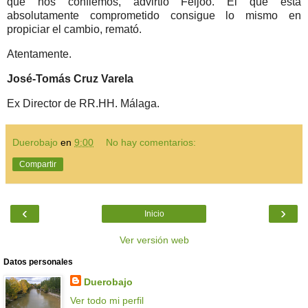
que nos confiemos, advirtió Feijóo. El que está
absolutamente comprometido consigue lo mismo en
propiciar el cambio, remató.
Atentamente.
José-Tomás Cruz Varela
Ex Director de RR.HH. Málaga.
Duerobajo
en
9:00
No hay comentarios:
Compartir
‹
›
Inicio
Ver versión web
Datos personales
Duerobajo
Ver todo mi perfil