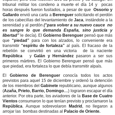
tribunal militar los condeno a muerte el día 14 y
pocas
horas después fueron fusilados, a pesar de que
Ossorio y
Gallardo
envió una carta a
Berenguer
solicitando el perdón
de los cabecillas del levantamiento de
Jaca
, instándole a la
serenidad y al perdón
(“para volver a su nuevo cauce
no
es sangre lo que demanda España, sino justicia y
libertad”
le decía). El
Gobierno Berenguer
pensó que más
que
“piedad”
para con los alzados, lo conveniente era
transmitir
“espíritu de fortaleza”
al país. El fracaso de la
rebelión se convirtió en una victoria
de la naciente
República
y
Galán y Hernández
pasaron a ser sus
primeros mártires. El Gobierno Berenguer pensó que más
que piedad, era fortaleza lo que debía transmitir alpaís.
El
Gobierno de Berenguer
conocía todos los actos
previstos para aquel 15 de diciembre y ordenó la detención
de los miembros del
Gabinete
republicano, aunque algunos
(
Azaña, Prieto, Barrio, Domingo…
) lograron escapar el día
anterior. Por otra parte, los aviadores de la
Base de Cuatro
Vientos
consumaron lo que tenían previsto y proclamaron la
República
. Aunque sobrevolaron
Madrid
, no llegaron a
arrojar las
bombas destinadas al
Palacio de Oriente.