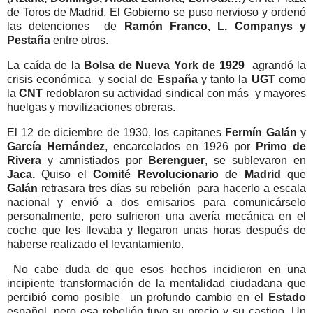
de Toros de Madrid. El Gobierno se puso nervioso y ordenó
las detenciones
de
Ramón Franco, L. Companys y
Pestaña
entre otros.
La caída de la
Bolsa de Nueva York de 1929
agrandó la
crisis económica
y social de
España
y tanto la
UGT
como
la
CNT
redoblaron su actividad sindical con más
y mayores
huelgas y movilizaciones obreras.
El 12 de diciembre de 1930, los capitanes
Fermín Galán
y
García Hernández
, encarcelados en 1926 por
Primo de
Rivera
y amnistiados por
Berenguer
, se sublevaron en
Jaca.
Quiso el
Comité Revolucionario
de
Madrid
que
Galán
retrasara tres días su rebelión
para hacerlo a escala
nacional y envió a dos emisarios para comunicárselo
personalmente, pero sufrieron una avería mecánica en el
coche que les llevaba y llegaron unas horas después de
haberse realizado el levantamiento.
No cabe duda de que esos hechos incidieron en una
incipiente transformación de la mentalidad ciudadana que
percibió como posible
un profundo cambio en el
Estado
español, pero esa rebelión tuvo su precio y su castigo. Un