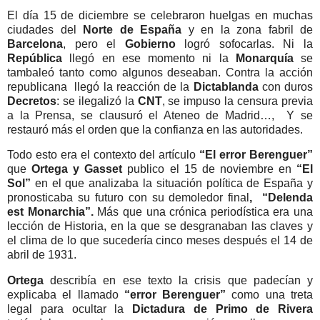
El día 15 de diciembre se celebraron huelgas en muchas
ciudades del
Norte de España
y en la zona fabril de
Barcelona
, pero el
Gobierno
logró sofocarlas. Ni la
República
llegó en ese momento ni la
Monarquía
se
tambaleó tanto como algunos deseaban. Contra la acción
republicana
llegó la reacción de la
Dictablanda
con duros
Decretos
: se ilegalizó la
CNT
, se impuso la censura previa
a la Prensa, se clausuró el Ateneo de Madrid…,
Y se
restauró más el orden que la confianza en las autoridades.
Todo esto era el contexto del artículo
“El error Berenguer”
que
Ortega y Gasset
publico el 15 de noviembre en
“El
Sol”
en el que analizaba la situación política de España
y
pronosticaba su futuro con su demoledor final
,
“Delenda
est Monarchia”.
Más que una crónica periodística era una
lección de Historia, en la que se desgranaban las claves y
el clima de lo que sucedería cinco meses después el 14 de
abril de 1931.
Ortega
describía en ese texto la crisis que padecían y
explicaba el llamado
“error Berenguer”
como una treta
legal para ocultar la
Dictadura de Primo de Rivera