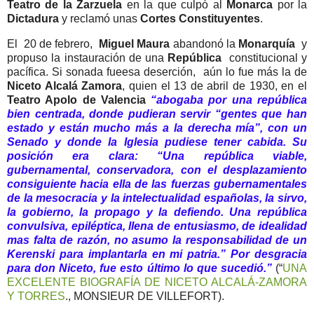
Teatro de la Zarzuela
en la que culpó al
Monarca
por la
Dictadura
y reclamó unas
Cortes Constituyentes
.
El
20 de febrero,
Miguel Maura
abandonó la
Monarquía
y
propuso la instauración de una
República
constitucional y
pacífica. Si sonada fueesa deserción,
aún lo fue más la de
Niceto Alcalá Zamora
, quien el 13 de abril de 1930, en el
Teatro Apolo de Valencia
“abogaba por una república
bien centrada, donde pudieran servir “gentes que han
estado y están mucho más a la derecha mía”, con un
Senado y donde la Iglesia pudiese tener cabida. Su
posición era clara: “Una república viable,
gubernamental, conservadora, con el desplazamiento
consiguiente hacia ella de las fuerzas gubernamentales
de la mesocracia y la intelectualidad españolas, la sirvo,
la gobierno, la propago y la defiendo. Una república
convulsiva, epiléptica, llena de entusiasmo, de idealidad
mas falta de razón, no asumo la responsabilidad de un
Kerenski para implantarla en mi patria.” Por desgracia
para don Niceto, fue esto último lo que sucedió.”
(“
UNA
EXCELENTE BIOGRAFÍA DE NICETO ALCALÁ-ZAMORA
Y TORRES
., MONSIEUR DE VILLEFORT).