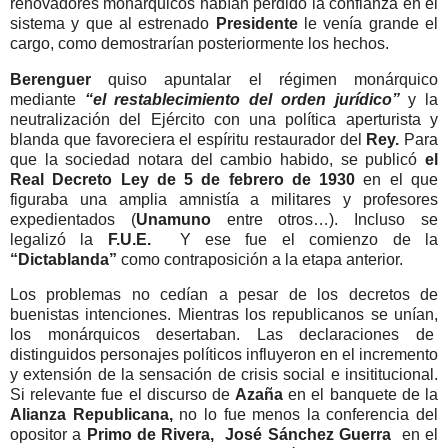
renovadores monárquicos habían perdido la confianza en el
sistema y que al estrenado
Presidente
le venía grande el
cargo, como demostrarían posteriormente los hechos.
Berenguer
quiso apuntalar el régimen monárquico
mediante
“el restablecimiento del orden jurídico”
y la
neutralización del Ejército con una política aperturista y
blanda que favoreciera el espíritu restaurador del
Rey.
Para
que la sociedad notara del cambio habido, se publicó
el
Real Decreto Ley de 5 de febrero de 1930
en el que
figuraba una amplia amnistía a militares y profesores
expedientados (
Unamuno
entre otros…). Incluso se
legalizó la
F.U.E.
Y ese fue el comienzo de la
“Dictablanda”
como contraposición a la etapa anterior.
Los problemas no cedían a pesar de los decretos de
buenistas intenciones. Mientras los republicanos se unían,
los monárquicos desertaban. Las declaraciones de
distinguidos personajes políticos influyeron en el incremento
y extensión de la sensación de crisis social e insititucional.
Si relevante fue el discurso de
Azaña
en el banquete de la
Alianza Republicana,
no lo fue menos
la conferencia del
opositor a
Primo de Rivera,
José Sánchez Guerra
en el