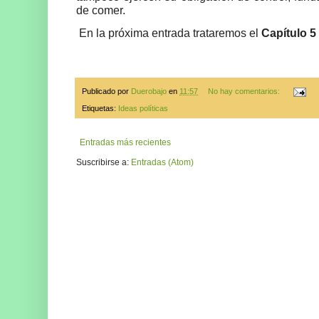
de comer.
En la próxima entrada trataremos el
Capítulo 5
Publicado por
Duerobajo
en
11:57
No hay comentarios:
Etiquetas:
Ideas políticas
Entradas más recientes
Suscribirse a:
Entradas (Atom)