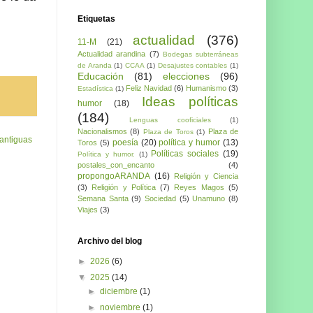
Etiquetas
actualidad
(376)
11-M
(21)
Actualidad arandina
(7)
Bodegas subterráneas
de Aranda
(1)
CCAA
(1)
Desajustes contables
(1)
Educación
(81)
elecciones
(96)
Feliz Navidad
(6)
Humanismo
(3)
Estadística
(1)
Ideas políticas
humor
(18)
(184)
Lenguas cooficiales
(1)
Nacionalismos
(8)
Plaza de
Plaza de Toros
(1)
antiguas
poesía
(20)
política y humor
(13)
Toros
(5)
Políticas sociales
(19)
Política y humor.
(1)
postales_con_encanto
(4)
propongoARANDA
(16)
Religión y Ciencia
(3)
Religión y Política
(7)
Reyes Magos
(5)
Semana Santa
(9)
Sociedad
(5)
Unamuno
(8)
Viajes
(3)
Archivo del blog
►
2026
(6)
▼
2025
(14)
►
diciembre
(1)
►
noviembre
(1)