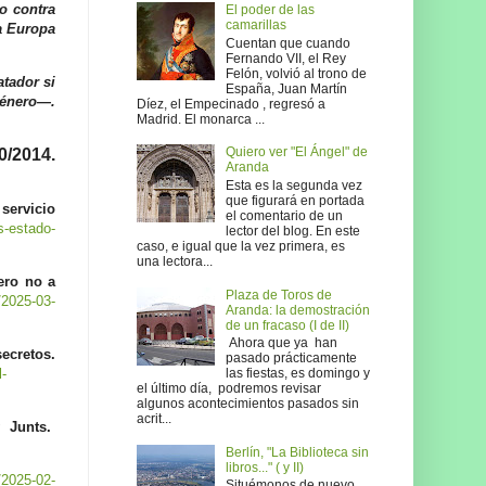
o contra
El poder de las
camarillas
 a Europa
Cuentan que cuando
Fernando VII, el Rey
Felón, volvió al trono de
atador si
España, Juan Martín
Género—.
Díez, el Empecinado , regresó a
Madrid. El monarca ...
Quiero ver "El Ángel" de
/2014.
Aranda
Esta es la segunda vez
que figurará en portada
servicio
el comentario de un
s-estado-
lector del blog. En este
caso, e igual que la vez primera, es
una lectora...
pero no a
Plaza de Toros de
/2025-03-
Aranda: la demostración
de un fracaso (I de II)
Ahora que ya han
ecretos.
pasado prácticamente
las fiestas, es domingo y
l-
el último día, podremos revisar
algunos acontecimientos pasados sin
acrit...
 Junts.
Berlín, "La Biblioteca sin
libros..." ( y II)
/2025-02-
Situémonos de nuevo