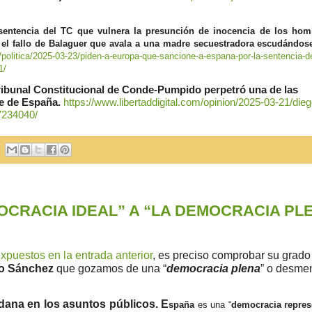
entencia del TC que vulnera la presunción de inocencia de los hom
 el fallo de Balaguer que avala a una madre secuestradora escudándos
/politica/2025-03-23/piden-a-europa-que-sancione-a-espana-por-la-sentencia-de
1/
 Tribunal Constitucional de Conde-Pumpido perpetró una de las
te de España.
https://www.libertaddigital.com/opinion/2025-03-21/dieg
7234040/
OCRACIA IDEAL” A “LA DEMOCRACIA PL
expuestos en la entrada anterior
, es preciso comprobar su grado
o Sánchez
que gozamos de una “
democracia plena
” o desmen
adana en los asuntos públicos.
E
spaña
es una “
democracia repres