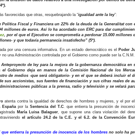
4*).
s favorecidas que otras, resquebrajando la “
igualdad ante la ley
”:
Política Fiscal y Financiera un 22% de la deuda de la Generalitat con 
104 millones de euros. Así lo ha acordado con ERC para dar cumplimien
ez
, por el que el Ejecutivo se comprometía a perdonar 15.000 millones 
llones- y que todavía permanecía insatisfecho” (5*).
lada por una censura informativa. En un estado democrático es el
Poder Ju
 y no una Administración controlada por el Gobierno como puede ser la C.N.M.
 Anteproyecto de ley para la mejora de la gobernanza democrática en s
a el Gobierno deja en manos de la Comisión Nacional de los Merca
stro de medios -que será obligatorio- y en el que se deberá incluir el d
e sus accionistas, sus fuentes de financiación y sus cifras reales de a
dministraciones públicas a la prensa, radio y televisión y se velará pa
ro
atenta contra la igualdad de derechos de hombres y mujeres, y el por el
 a
España
por la
Sentencia del T.C
. que entierra la presunción de inocenc
agistrada
María Luisa Balaguer
, que supone una clara violación del der
ntraviniendo
el artículo 24.2 de la C.E. y el 6.2. de la Convención Eu
l que entierra la presunción de inocencia de los hombres
no solo ha p