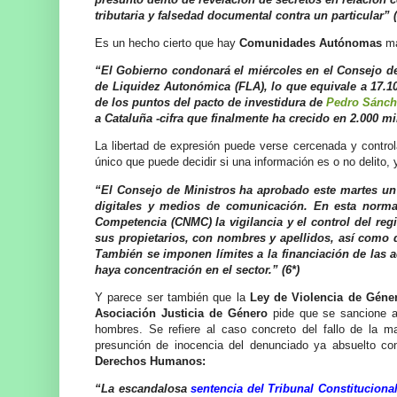
tributaria y falsedad documental contra un particular” (
Es un hecho cierto que hay
Comunidades Autónomas
má
“El Gobierno condonará el miércoles en el Consejo de 
de Liquidez Autonómica (FLA), lo que equivale a 17.
de los puntos del pacto de investidura de
Pedro Sánch
a Cataluña -cifra que finalmente ha crecido en 2.000 mi
La libertad de expresión puede verse cercenada y contro
único que puede decidir si una información es o no delito,
“El Consejo de Ministros ha aprobado este martes un
digitales y medios de comunicación. En esta norm
Competencia (CNMC) la vigilancia y el control del regi
sus propietarios, con nombres y apellidos, así como d
También se imponen límites a la financiación de las a
haya concentración en el sector.” (6*)
Y parece ser también que la
Ley de Violencia de Géne
Asociación Justicia de Género
pide que se sancione
hombres. Se refiere al caso concreto del fallo de la m
presunción de inocencia del denunciado ya absuelto co
Derechos Humanos:
“La escandalosa
sentencia del Tribunal Constituciona