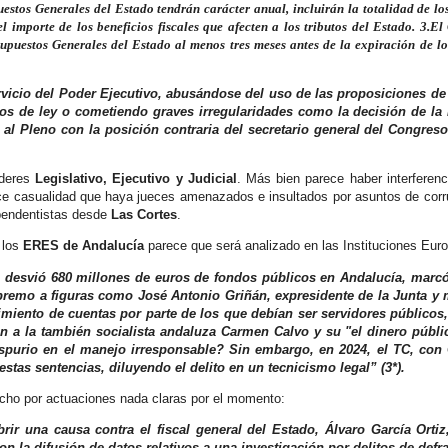
stos Generales del Estado tendrán carácter anual, incluirán la totalidad de los
el importe de los beneficios fiscales que afecten a los tributos del Estado. 3.E
upuestos Generales del Estado al menos tres meses antes de la expiración de lo
vicio del Poder Ejecutivo, abusándose del uso de las proposiciones de 
tos de ley o cometiendo graves irregularidades como la decisión de la
l Pleno con la posición contraria del secretario general del Congreso 
oderes
Legislativo, Ejecutivo y Judicial
. Más bien parece haber interferenc
ece casualidad que haya jueces amenazados e insultados por asuntos de corr
ependentistas desde
Las Cortes
.
 los
ERES de Andalucía
parece que será analizado en las Instituciones Eur
 desvió 680 millones de euros de fondos públicos en Andalucía, marcó
Supremo a figuras como
José Antonio Griñán
, expresidente de la Junta y
dimiento de cuentas por parte de los que debían ser servidores públicos
n a la también socialista andaluza Carmen Calvo y su "el dinero públi
és espurio en el manejo irresponsable? Sin embargo, en 2024, el TC, co
as sentencias, diluyendo el delito en un tecnicismo legal” (3*).
cho por actuaciones nada claras por el momento:
ir una causa contra el fiscal general del Estado, Álvaro García Ortiz
on la difusión de datos relativos a una investigación por delitos de def