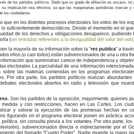
ravés de los partidos políticos. Dado que su grado de afiliación es escaso, n
su implicación sea efectiva, ya que las maquinarias partidistas marcan y d
 de los ciudadanos.
 que en los distintos procesos electorales los votos de los e
on lo suficientemente democráticos. Desde el momento en el que
gualdad de los derechos y obligaciones desaparece, pudiendo l
ría (
ver entradas referentes a la desigualdad del valor del voto
en la mayoría de su información sobre la “
res publica
” a travé
os ellos (o casi todos) están subvencionados de una u otra fo
a información que suministran carece de independencia y objetiv
stas electorales La parcialidad de una información intencionada
a sobre las materias contenidas en los programas electorale
s. Por otra parte, los partidos políticos realizan abundantes 
debates electorales abiertos en radio y televisión que muest
erno.
Son los partidos de la oposición, mayormente, quienes p
ta medida y con restricciones, hacen en Las Cortes. Los ciu
alizar y valorar la ejecución de las promesas hechas en 
no figurando en el programa electoral ponen en práctica acci
olítica, sin consulta previa a los votantes. Por otra parte, lo
evisión), subvencionados directa o indirectamente por el Go
damento del llamado “Cuarto Poder”. Nadie muerde la mano qu