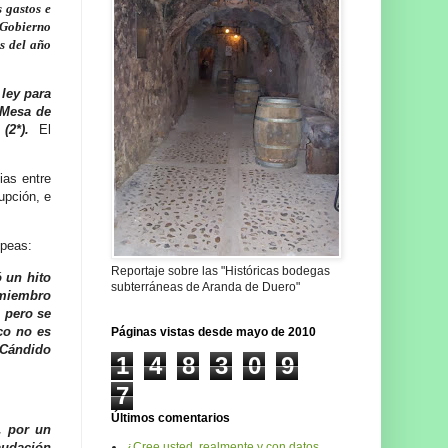
 gastos e
l Gobierno
s del año
ley para
 Mesa de
(2*).
El
ias entre
upción, e
opeas:
Reportaje sobre las "Históricas bodegas
 un hito
subterráneas de Aranda de Duero"
 miembro
, pero se
co no es
Páginas vistas desde mayo de 2010
n Cándido
1
4
8
3
0
9
7
Últimos comentarios
, por un
¿Cree usted, realmente y con datos,
raudación