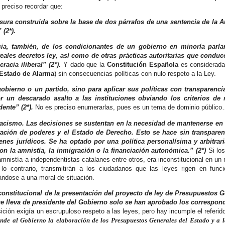
 preciso recordar que:
ura construida sobre la base de dos párrafos de una sentencia de la A
(2*).
a, también, de los condicionantes de un gobierno en minoría parla
ales decretos ley, así como de otras prácticas autoritarias que conduc
cia iliberal” (2*).
Y dado que la
Constitución Española
es considerada
Estado de Alarma
) sin consecuencias políticas con nulo respeto a la Ley.
obierno o un partido, sino para aplicar sus políticas con transparenci
 un descarado asalto a las instituciones obviando los criterios de 
ente” (2*).
No es preciso enumerarlas, pues es un tema de dominio públic
oplacismo. Las decisiones se sustentan en la necesidad de mantenerse en
ación de poderes y el Estado de Derecho. Esto se hace sin transparen
es jurídicos. Se ha optado por una política personalísima y arbitrari
n la amnistía, la inmigración o la financiación autonómica.” (2*)
Si lo
mnistía a independentistas catalanes entre otros, era inconstitucional en u
lo contrario, transmitirán a los ciudadanos que las leyes rigen en func
ándose a una moral de situación.
constitucional de la presentación del proyecto de ley de Presupuestos 
que lleva de presidente del Gobierno solo se han aprobado los correspon
ición exigía un escrupuloso respeto a las leyes, pero hay incumple el referido
nde al Gobierno la elaboración de los Presupuestos Generales del Estado y a l