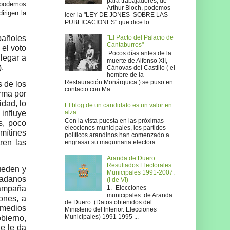
para trabajadores, de
o podemos
Arthur Bloch, podemos
irigen la
leer la "LEY DE JONES SOBRE LAS
PUBLICACIONES" que dice lo ...
spañoles
"El Pacto del Palacio de
Cantaburros"
 el voto
Pocos días antes de la
legar a
muerte de Alfonso XII,
).
Cánovas del Castillo ( el
hombre de la
Restauración Monárquica ) se puso en
s de los
contacto con Ma...
rma por
idad, lo
El blog de un candidato es un valor en
alza
 influye
Con la vista puesta en las próximas
s, poco
elecciones municipales, los partidos
mítines
políticos arandinos han comenzado a
ren las
engrasar su maquinaria electora...
Aranda de Duero:
Resultados Electorales
ueden y
Municipales 1991-2007.
dadanos
(I de VI)
campaña
1.- Elecciones
municipales de Aranda
ones, a
de Duero. (Datos obtenidos del
s medios
Ministerio del Interior. Elecciones
Municipales) 1991 1995 ...
bierno,
e le da