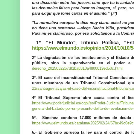
una discusión entre los jueces, sino que ha levantad
las denuncias falsas para lavar su imagen, sí, pero, s
para exigir que tome cartas en el asunto.” (7*)
"La normativa europea lo dice muy claro: usted no pue
no tiene una sentencia —alega Nacho Viña, presiden
Para mí es clamoroso, por eso solicitamos a la Comisi
1*. “El Mundo”, Tribuna Política, “E
https://www.elmundo.es/opinion/2014/10/10
2* La degradación de las instituciones y el Estado d
público, sino la supervivencia en el poder a 
derecho_2025032267df1ba8310a4800019ed50c.html
3*. El caso del inconstitucional Tribunal Constitucio
unos miembros de un Tribunal Constitucional qu
21/santiago-navajas-el-caso-del-inconstitucional-tribunal-c
4* El Tribunal Supremo abre causa contra el fisc
https://www.poderjudicial.es/cgpj/es/Poder-Judicial/Tribun
general-del-Estado-por-un-presunto-delito-de-revelacion-de
5*.
Sánchez condona 17.000 millones de deuda a
https://www.elmundo.es/cataluna/2025/02/24/67bc49c0e9c
6.- El Gobierno aprueba la ley para el control de 