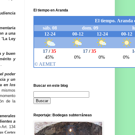
El tiempo en Aranda
udiencia
mentaria
en a una
 “
La Ley
a y buen
mérito y
o…
 el poder
cia y un
a en los
Buscar en este blog
s mismos
n momento
ión de la
Reportaje: Bodegas subterráneas
Generales
dientes a
 Art. 134
as Cortes