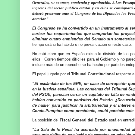
Generales, su examen, enmienda y aprobación. 2.Los Presupue
ingresos del sector público estatal y en ellos se consignará 
deberá presentar ante el Congreso de los Diputados los Pres
anterior.”
El Congreso se ha convertido en un instrumento al ser
sortear los requerimientos que comportan los proyec
eliminar cuatro enmiendas del Senado sin someterlas a
tiempo dirá si ha habido o no prevaricación en este caso.
No está claro que en España exista la división de los p
ellos.
Corren tiempos difíciles para el Gobierno y no par
incluso más de un reproche se ha hecho por partidos ind
El papel jugado por el
Tribunal Constitucional
respecto a
“El escándalo de los ERE, un caso de corrupción que
en la justicia española. Las condenas del Tribunal 
del PSOE, parecían cerrar un capítulo de falta de ren
habían convertido en parásitos del Estado. ¿Recuerda
de nadie" para justificar la arbitrariedad y el inter
Conde-Pumpido como presidente, anuló parcialmente est
La posición del
Fiscal General del Estado
está en entredi
“La Sala de lo Penal ha acordado por unanimidad abr
presunto delito de revelación de secretos en relación c