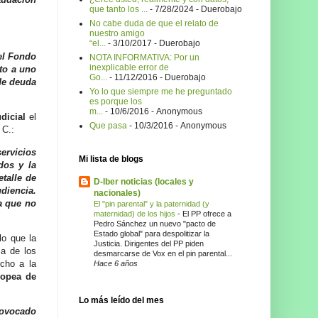
que tanto los ...
- 7/28/2024
- Duerobajo
No cabe duda de que el relato de
nuestro amigo
“el...
- 3/10/2017
- Duerobajo
el Fondo
NOTA INFORMATIVA: Por un
inexplicable error de
to a uno
Go...
- 11/12/2016
- Duerobajo
de deuda
Yo lo que siempre me he preguntado
es porque los
m...
- 10/6/2016
- Anonymous
dicial
el
Que pasa
- 10/3/2016
- Anonymous
 C.:
ervicios
Mi lista de blogs
dos y la
etalle de
D-Iber noticias (locales y
udiencia.
nacionales)
ra que no
El "pin parental" y la paternidad (y
maternidad) de los hijos
-
El PP ofrece a
Pedro Sánchez un nuevo "pacto de
Estado global" para despolitizar la
lo que la
Justicia. Dirigentes del PP piden
ia de los
desmarcarse de Vox en el pin parental...
echo a la
Hace 6 años
ropea de
Lo más leído del mes
rovocado