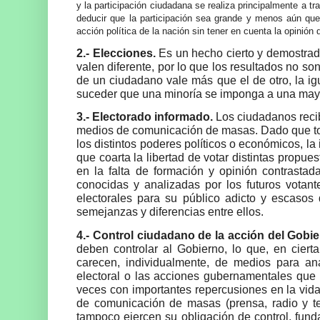
y la participación ciudadana se realiza principalmente a t
deducir que la participación sea grande y menos aún que 
acción política de la nación sin tener en cuenta la opinión
2.- Elecciones.
Es un hecho cierto y demostrado
valen diferente, por lo que los resultados no s
de un ciudadano vale más que el de otro, la i
suceder que una minoría se imponga a una mayo
3.- Electorado informado.
Los ciudadanos recib
medios de comunicación de masas. Dado que tod
los distintos poderes políticos o económicos, l
que coarta la libertad de votar distintas propue
en la falta de formación y opinión contrastad
conocidas y analizadas por los futuros votante
electorales para su público adicto y escasos 
semejanzas y diferencias entre ellos.
4.- Control ciudadano de la acción del Gobi
deben controlar al Gobierno, lo que, en cier
carecen, individualmente, de medios para an
electoral o las acciones gubernamentales que 
veces con importantes repercusiones en la vida p
de comunicación de masas (prensa, radio y tel
tampoco ejercen su obligación de control, fun