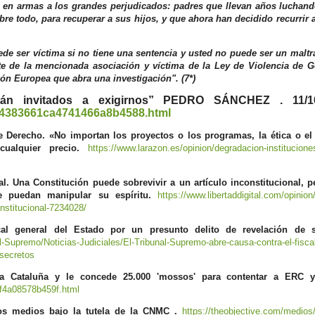
o en armas a los grandes perjudicados: padres que llevan años luchand
obre todo, para recuperar a sus hijos, y que ahora han decidido recurrir
de ser víctima si no tiene una sentencia y usted no puede ser un maltr
te de la mencionada asociación y víctima de la Ley de Violencia de 
ón Europea que abra una investigación". (7*)
stán invitados a exigirnos” PEDRO SÁNCHEZ . 11/10
/54383661ca4741466a8b4588.html
e Derecho. «No importan los proyectos o los programas, la ética o el 
cualquier precio.
https://www.larazon.es/opinion/degradacion-institucione
nal. Una Constitución puede sobrevivir a un artículo inconstitucional, 
e puedan manipular su espíritu.
https://www.libertaddigital.com/opinion
onstitucional-7234028/
al general del Estado por un presunto delito de revelación de s
al-Supremo/Noticias-Judiciales/El-Tribunal-Supremo-abre-causa-contra-el-fisca
-secretos
 Cataluña y le concede 25.000 'mossos' para contentar a ERC y
f4a08578b459f.html
los medios bajo la tutela de la CNMC .
https://theobjective.com/medios