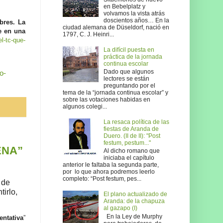
en Bebelplatz y
volvamos la vista atrás
doscientos años… En la
bres. La
ciudad alemana de Düseldorf, nació en
e en una
1797, C. J. Heinri...
l-tc-que-
La difícil puesta en
práctica de la jornada
continua escolar
Dado que algunos
o-
lectores se están
preguntando por el
tema de la “jornada continua escolar” y
sobre las votaciones habidas en
algunos colegi...
La resaca política de las
fiestas de Aranda de
Duero. (II de II): "Post
festum, pestum..."
ENA”
Al dicho romano que
iniciaba el capítulo
anterior le faltaba la segunda parte,
por lo que ahora podremos leerlo
completo: “Post festum, pes...
 de
tirlo,
El plano actualizado de
Aranda: de la chapuza
al gazapo (I)
En la Ley de Murphy
entativa
”