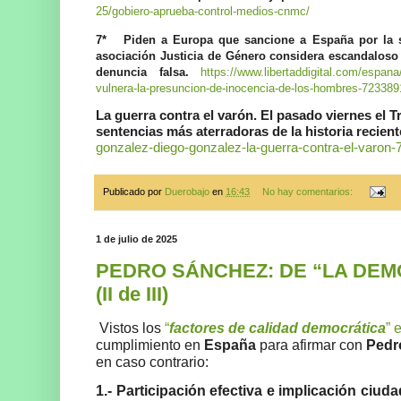
25/gobiero-aprueba-control-medios-cnmc/
7*
Piden a Europa que sancione a España por la s
asociación Justicia de Género considera escandaloso
denuncia falsa.
https://www.libertaddigital.com/espana
vulnera-la-presuncion-de-inocencia-de-los-hombres-723389
La guerra contra el varón. El pasado viernes el
sentencias más aterradoras de la historia recien
gonzalez-diego-gonzalez-la-guerra-contra-el-varon-
Publicado por
Duerobajo
en
16:43
No hay comentarios:
1 de julio de 2025
PEDRO SÁNCHEZ: DE “LA DEM
(II de III)
Vistos los
“
factores de calidad democrática
” 
cumplimiento en
España
para afirmar con
Pedr
en caso contrario:
1.-
Participación efectiva e implicación ciud