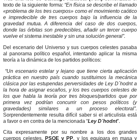
texto de la siguiente forma:
“En física se describe el llamado
«problema de los tres cuerpos» como el movimiento caótico
e impredecible de tres cuerpos bajo la influencia de la
gravedad mutua. A diferencia del caso de dos cuerpos,
donde las órbitas son predecibles, añadir un tercer cuerpo
vuelve el sistema inestable y sin una solución general”.
Del escenario del Universo y sus cuerpos celestes pasaba
al panorama político español, intentando aplicar la misma
teoría a la dinámica de los partidos políticos:
“Un escenario estelar y lejano que tiene cierta aplicación
práctica en nuestro país cuando sustituimos la mecánica
clásica por las estupendas perversidades de Ley D´hodnt a
la hora de asignar escaños, y los tres cuerpos celestes de
los que habla la teoría por tres bloques/partidos que por
primera vez podrían concurrir con pesos políticos (y
gravedades) similares a un proceso electoral”.
Sorprendentemente resulta difícil saber si el articulista está
a favor o en contra de la mencionada “
Ley D´hodnt
”.
Cita expresamente por su nombre a los dos grandes
cuerpos celestes,
PSOE y PP
, y los equipara en masa y