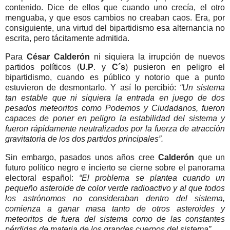
contenido. Dice de ellos que cuando uno crecía, el otro
menguaba, y que esos cambios no creaban caos. Era, por
consiguiente, una virtud del bipartidismo esa alternancia no
escrita, pero tácitamente admitida.
Para
César Calderón
ni siquiera la irrupción de nuevos
partidos políticos (
U.P
. y
C´s
) pusieron en peligro el
bipartidismo, cuando es público y notorio que a punto
estuvieron de desmontarlo. Y así lo percibió:
“Un sistema
tan estable que ni siquiera la entrada en juego de dos
pesados meteoritos como Podemos y Ciudadanos, fueron
capaces de poner en peligro la estabilidad del sistema y
fueron rápidamente neutralizados por la fuerza de atracción
gravitatoria de los dos partidos principales”.
Sin embargo, pasados unos años cree
Calderón
que un
futuro político negro e incierto se cierne sobre el panorama
electoral español:
“El problema se plantea cuando un
pequeño asteroide de color verde radioactivo y al que todos
los astrónomos no consideraban dentro del sistema,
comienza a ganar masa tanto de otros asteroides y
meteoritos de fuera del sistema como de las constantes
pérdidas de materia de los grandes cuerpos del sistema”.