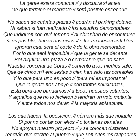
La gente estará contenta // y discutirá si antes
De que termine el mandato // será posible estrenarle.
No saben de cuántas plazas // podrán al parking dotarle,
Ni saben si han realizado // los estudios demostrables
Que indiquen con qué terreno // al obrar han de encontrarse.
Si es posible, hacen dos pisos // o tres si fuesen estables.
Ignoran cuál será el coste // de la obra memorable
Por lo que será imposible // que la gente se decante
Por alquilar una plaza // o comprar lo que no sabe.
Nuestro concejal de Obras // contento a los medios sale:
Que de cinco mil encuestas // cien han sido las contables
Y lo que para uno es poco // “para mí es importante”
Que la gente nos apoye // con tantos solicitantes,
Esta obra que brindamos // a todos nuestros votantes.
Y aquellos que no lo hicieron // tendrán un voto mutante
Y entre todos nos darán // la mayoría aplastante.
Los que hacen la oposición, // número más que notable
Si por no contar con ellos // o tonterías banales
No apoyan nuestro proyecto // y se colocan distantes
Tendrán que decirle al pueblo // que son ellos los culpables