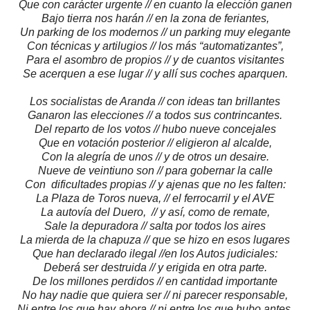
Que con carácter urgente // en cuanto la elección ganen
Bajo tierra nos harán // en la zona de feriantes,
Un parking de los modernos // un parking muy elegante
Con técnicas y artilugios // los más “automatizantes”,
Para el asombro de propios // y de cuantos visitantes
Se acerquen a ese lugar // y allí sus coches aparquen.
Los socialistas de Aranda // con ideas tan brillantes
Ganaron las elecciones // a todos sus contrincantes.
Del reparto de los votos // hubo nueve concejales
Que en votación posterior // eligieron al alcalde,
Con la alegría de unos // y de otros un desaire.
Nueve de veintiuno son // para gobernar la calle
Con dificultades propias // y ajenas que no les falten:
La Plaza de Toros nueva, // el ferrocarril y el AVE
La autovía del Duero, // y así, como de remate,
Sale la depuradora // salta por todos los aires
La mierda de la chapuza // que se hizo en esos lugares
Que han declarado ilegal //en los Autos judiciales:
Deberá ser destruida // y erigida en otra parte.
De los millones perdidos // en cantidad importante
No hay nadie que quiera ser // ni parecer responsable,
Ni entre los que hay ahora // ni entre los que hubo antes.