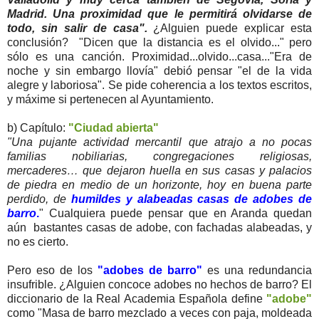
Madrid. Una proximidad que le permitirá olvidarse de
todo, sin salir de casa".
¿Alguien puede explicar esta
conclusión? "Dicen que la distancia es el olvido..." pero
sólo es una canción. Proximidad...olvido...casa..."Era de
noche y sin embargo llovía" debió pensar "el de la vida
alegre y laboriosa". Se pide coherencia a los textos escritos,
y máxime si pertenecen al Ayuntamiento.
b) Capítulo:
"Ciudad abierta"
"Una pujante actividad mercantil que atrajo a no pocas
familias nobiliarias, congregaciones religiosas,
mercaderes… que dejaron huella en sus casas y palacios
de piedra en medio de un horizonte, hoy en buena parte
perdido, de
humildes y alabeadas casas de adobes de
barro
.
" Cualquiera puede pensar que en Aranda quedan
aún bastantes casas de adobe, con fachadas alabeadas, y
no es cierto.
Pero eso de los
"adobes de barro"
es una redundancia
insufrible. ¿Alguien concoce adobes no hechos de barro? El
diccionario de la Real Academia Española define
"adobe"
como "Masa de barro mezclado a veces con paja, moldeada