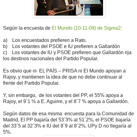
Según la encuesta de
El Mundo (10-11-09) de Sigma2:
a) Los encuestados prefieren a Rato.
b) Los votantes del PSOE e IU prefieren a Gallardón
c) Los votantes de IU y PSOE prefieren que Gallardón rija
los destinos nacionales del Partido Popular.
Es obvio que ni EL PAÍS – PRISA ni El Mundo apoyan a
Rajoy, y mantienen la idea de que no debe continuar al
frente del Partido Popular.
Y, sin embargo, de los votantes del PP, el 55% apoya a
Rajoy, el 9´1 % a E. Aguirre, y el 8´7 % apoya a Gallardón.
Según datos de esa misma encuesta para la Comunidad de
Madrid, El PP bajaría del 53´3% al 51´2%, el PSOE bajaría
del 33´5 al 32´3% e IU del 8´9 al 8´2%. UPy D no llegaría al
5%.