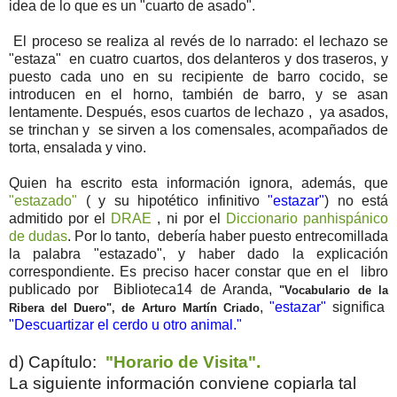
idea de lo que es un "cuarto de asado".
El proceso se realiza al revés de lo narrado: el lechazo se
"estaza" en cuatro cuartos, dos delanteros y dos traseros, y
puesto cada uno en su recipiente de barro cocido, se
introducen en el horno, también de barro, y se asan
lentamente. Después, esos cuartos de lechazo , ya asados,
se trinchan y se sirven a los comensales, acompañados de
torta, ensalada y vino.
Quien ha escrito esta información ignora, además, que
"estazado"
( y su hipotético infinitivo
"estazar"
) no está
admitido por el
DRAE
, ni por el
Diccionario panhispánico
de dudas
. Por lo tanto, debería haber puesto entrecomillada
la palabra "estazado", y haber dado la explicación
correspondiente. Es preciso hacer constar que en el libro
publicado por Biblioteca14 de Aranda,
"Vocabulario de la
,
"estazar"
significa
Ribera del Duero", de Arturo Martín Criado
"Descuartizar el cerdo u otro animal."
d) Capítulo:
"Horario de Visita".
La siguiente información conviene copiarla tal