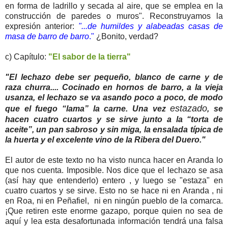
en forma de ladrillo y secada al aire, que se emplea en la
construcción de paredes o muros". Reconstruyamos la
expresión anterior:
"...de humildes y alabeadas casas de
masa de barro de barro
."
¿Bonito, verdad?
c) Capítulo:
"El sabor de la tierra"
"El lechazo debe ser pequeño, blanco de carne y de
raza churra.... Cocinado en hornos de barro, a la vieja
usanza, el lechazo se va asando poco a poco, de modo
estazado
que el fuego “lama” la carne. Una vez
, se
hacen cuatro cuartos y se sirve junto a la “torta de
aceite”, un pan sabroso y sin miga, la ensalada típica de
la huerta y el excelente vino de la Ribera del Duero."
El autor de este texto no ha visto nunca hacer en Aranda lo
que nos cuenta. Imposible. Nos dice que el lechazo se asa
(así hay que entenderlo) entero , y luego se "estaza" en
cuatro cuartos y se sirve. Esto no se hace ni en Aranda , ni
en Roa, ni en Peñafiel, ni en ningún pueblo de la comarca.
¡Que retiren este enorme gazapo, porque quien no sea de
aquí y lea esta desafortunada información tendrá una falsa