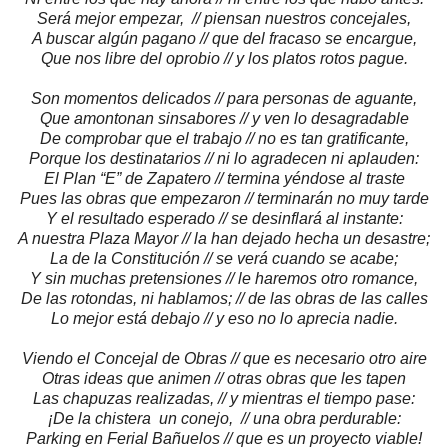
Será mejor empezar, // piensan nuestros concejales,
A buscar algún pagano // que del fracaso se encargue,
Que nos libre del oprobio // y los platos rotos pague.
Son momentos delicados // para personas de aguante,
Que amontonan sinsabores // y ven lo desagradable
De comprobar que el trabajo // no es tan gratificante,
Porque los destinatarios // ni lo agradecen ni aplauden:
El Plan “E” de Zapatero // termina yéndose al traste
Pues las obras que empezaron // terminarán no muy tarde
Y el resultado esperado // se desinflará al instante:
A nuestra Plaza Mayor // la han dejado hecha un desastre;
La de la Constitución // se verá cuando se acabe;
Y sin muchas pretensiones // le haremos otro romance,
De las rotondas, ni hablamos; // de las obras de las calles
Lo mejor está debajo // y eso no lo aprecia nadie.
Viendo el Concejal de Obras // que es necesario otro aire
Otras ideas que animen // otras obras que les tapen
Las chapuzas realizadas, // y mientras el tiempo pase:
¡De la chistera un conejo, // una obra perdurable:
Parking en Ferial Bañuelos // que es un proyecto viable!