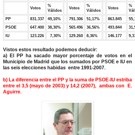
%
%
%
Votos
Votos
Votos
Válidos
Válidos
Vál
PP
831.337
49,10%
791.306
51,17%
863.845
55
PSOE
647.400
38,30%
565.496
36,56%
493.844
31
IU
123.226
7,30%
129.260
8,36%
146.177
9,
Vistos estos resultado podemos deducir:
a) El PP ha sacado mayor porcentaje de votos en el
Municipio de Madrid que los sumados por PSOE e IU en
las seis elecciones habidas entre 1991-2007.
b) La diferencia entre el PP y la suma de PSOE-IU estriba
entre el 3,5 (mayo de 2003) y 14,2 (2007), ambas con E.
Aguirre.