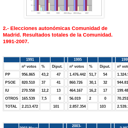
2.- Elecciones autonómicas Comunidad de
Madrid. Resultados totales de la Comunidad.
1991-2007.
1991
1995
199
nº votos
%
Diput.
nº votos
%
Diput.
nº vo
PP
956.865
43,2
47
1.476.442
51,7
54
1.324.
PSOE
820.510
37
41
860.726
30,1
32
944.8
IU
270.558
12,2
13
464.167
16,2
17
199.4
OTROS
165.539
7,5
0
56.019
2
0
70.25
TOTAL
2.213.472
101
2.857.354
103
2.539.
2003-