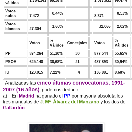
1.704.141
99,56%
1.577.031
99,47%
válidos
Votos
0,44%
0,53%
nulos
7.472
8.371
Votos
1,60%
32.066
2,02%
blancos
27.304
%
%
Votos
Concejales
Votos
Válidos
Válidos
PP
874.264
51,30%
30
877.544
55,65%
PSOE
625.148
36,68%
21
487.893
30,94%
IU
123.015
7,22%
4
136.881
8,68%
cinco últimas convocatorias, 1991-
Analizadas las
2007 (16 años)
, podemos deducir:
a) En
Madrid
ha ganado el
PP
por mayoría absoluta los
tres mandatos de
J. Mª Álvarez del Manzano
y los dos de
Gallardón.