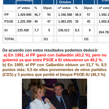
2003-Mayo
2.00
Octubre
nº votos
%
Diput.
nº votos
%
Diput.
nº vot
PP
1.429.890
46,7
55
1.346.588
48,9
57
1.592.
PSOE
1.225.390
40
47
1.083.205
39
45
1.002.
IU
235.428
7,7
9
236.013
8,5
9
264.78
TOTAL
111
111
De acuerdo con estos resultados podemos deducir:
a) En 1991, el PP ganó con Gallardón (43,2 %), pero no
gobernó ya que entre PSOE e IU obtuvieron un 49,2 %.
b) En 1995, el PP con Gallardón obtuvo un 51,7 %, 8,5
puntos más; 5,5 de ellos provenientes de otros partidos
(CDS) y 3 puntos que perdió el bloque PSOE-IU (46,3 %).