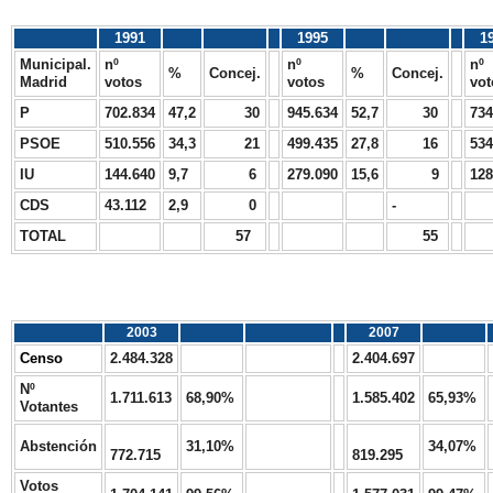
1991
1995
1
Municipal.
nº
nº
nº
%
Concej.
%
Concej.
Madrid
votos
votos
vot
P
702.834
47,2
30
945.634
52,7
30
734
PSOE
510.556
34,3
21
499.435
27,8
16
534
IU
144.640
9,7
6
279.090
15,6
9
128
CDS
43.112
2,9
0
-
TOTAL
57
55
2003
2007
Censo
2.484.328
2.404.697
Nº
1.711.613
68,90%
1.585.402
65,93%
Votantes
Abstención
31,10%
34,07%
772.715
819.295
Votos