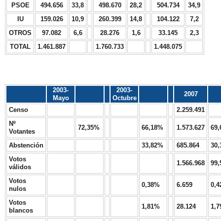
PSOE
494.656
33,8
498.670
28,2
504.734
34,9
IU
159.026
10,9
260.399
14,8
104.122
7,2
OTROS
97.082
6,6
28.276
1,6
33.145
2,3
TOTAL
1.461.887
1.760.733
1.448.075
2003-
2003-
2007
Mayo
Octubre
Censo
2.259.491
Nº
72,35%
66,18%
1.573.627
69
Votantes
Abstención
33,82%
685.864
30
Votos
1.566.968
99
válidos
Votos
0,38%
6.659
0,
nulos
Votos
1,81%
28.124
1,
blancos