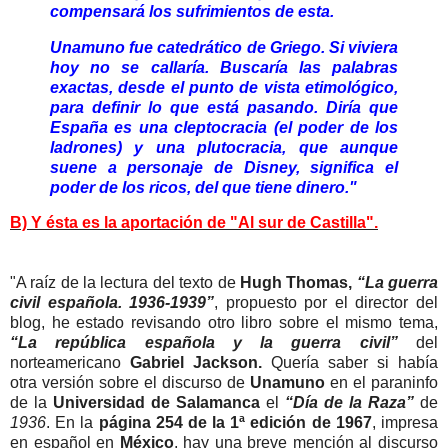
compensará los sufrimientos de esta.
Unamuno fue catedrático de Griego. Si viviera
hoy no se callaría. Buscaría las palabras
exactas, desde el punto de vista etimológico,
para definir lo que está pasando. Diría que
España es una cleptocracia (el poder de los
ladrones) y una plutocracia, que aunque
suene a personaje de Disney, significa el
poder de los ricos, del que tiene dinero."
B) Y ésta es la aportación de "Al sur de Castilla".
"A raíz de la lectura del texto de
Hugh Thomas,
“La guerra
civil española. 1936-1939”
, propuesto por el director del
blog, he estado revisando otro libro sobre el mismo tema,
“La república española y la guerra civil”
del
norteamericano
Gabriel Jackson.
Quería saber si había
otra versión sobre el discurso de
Unamuno
en el paraninfo
de la
Universidad de Salamanca
el
“Día de la Raza”
de
1936
. En la
página 254 de la 1ª edición de 1967
, impresa
en español en
México
, hay una breve mención al discurso