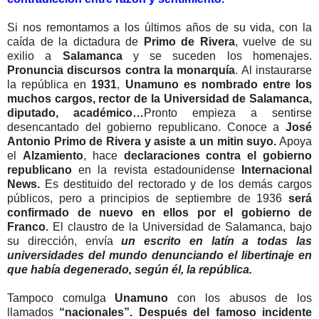
Si nos remontamos a los últimos años de su vida, con la
caída de la dictadura de
Primo de Rivera
, vuelve de su
exilio a
Salamanca
y se suceden los homenajes.
Pronuncia discursos contra la monarquía
. Al instaurarse
la república en
1931
,
Unamuno es nombrado entre los
muchos cargos, rector de la Universidad de Salamanca,
diputado, académico…
Pronto empieza a sentirse
desencantado del gobierno republicano. Conoce a
José
Antonio Primo de Rivera y asiste a un mitin suyo.
Apoya
el
Alzamiento
, hace
declaraciones contra el gobierno
republicano
en la revista estadounidense
Internacional
News.
Es destituido del rectorado y de los demás cargos
públicos, pero a principios de septiembre de 1936
será
confirmado de nuevo en ellos por el gobierno de
Franco.
El claustro de la Universidad de Salamanca, bajo
su dirección, envía
un escrito en latín a todas las
universidades del mundo denunciando el libertinaje en
que había degenerado, según él, la república.
Tampoco comulga
Unamuno
con los abusos de los
llamados
“nacionales”.
Después del famoso incidente