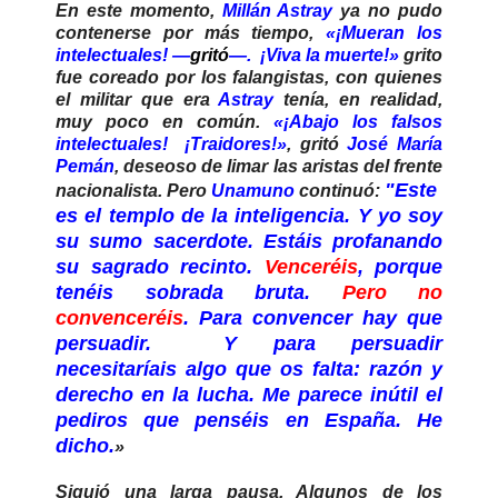
En este momento,
Millán Astray
ya no pudo
contenerse por más tiempo,
«¡Mueran los
intelectuales! —
gritó
—. ¡Viva la muerte!»
grito
fue coreado por los falangistas, con quienes
el militar que era
Astray
tenía, en realidad,
muy poco en común.
«¡Abajo los falsos
intelectuales! ¡Traidores!»
, gritó
José María
Pemán
, deseoso de limar las aristas del frente
"Este
nacionalista. Pero
Unamuno
continuó:
es el templo de la inteligencia. Y yo soy
su sumo sacerdote. Estáis profanando
su sagrado recinto.
Venceréis
, porque
tenéis sobrada bruta.
Pero no
convenceréis
. Para convencer hay que
persuadir. Y para persuadir
necesitaríais algo que os falta: razón y
derecho en la lucha. Me parece inútil el
pediros que penséis en España. He
dicho.
»
Siguió una larga pausa. Algunos de los