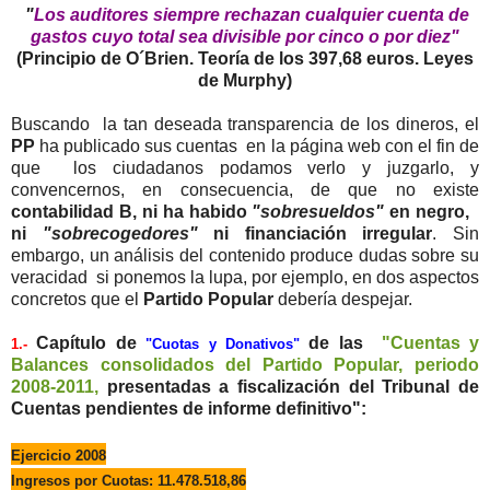
"
Los auditores siempre rechazan cualquier cuenta de
gastos cuyo total sea divisible por cinco o por diez"
(Principio de O´Brien. Teoría de los 397,68 euros. Leyes
de Murphy)
Buscando la tan deseada transparencia de los dineros, el
PP
ha publicado sus cuentas en la página web con el fin de
que los ciudadanos podamos verlo y juzgarlo, y
convencernos, en consecuencia, de que no existe
contabilidad B, ni ha habido
"sobresueldos"
en negro,
ni
"sobrecogedores"
ni financiación irregular
. Sin
embargo, un análisis del contenido produce dudas sobre su
veracidad si ponemos la lupa, por ejemplo, en dos aspectos
concretos que el
Partido Popular
debería despejar.
Capítulo de
de las
"Cuentas y
1.-
"Cuotas y Donativos"
Balances consolidados del Partido Popular, periodo
2008-2011,
presentadas a fiscalización del Tribunal de
Cuentas pendientes de informe definitivo":
Ejercicio 2008
Ingresos por Cuotas: 11.478.518,86