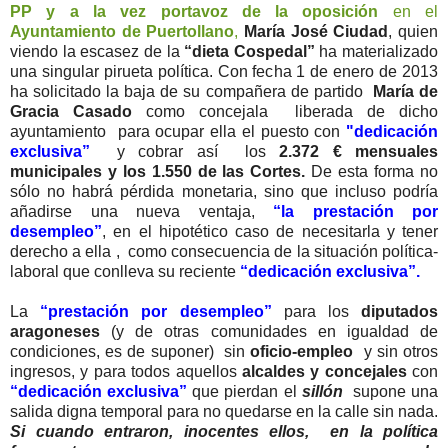
PP y a la vez portavoz de la oposición
en el
Ayuntamiento de Puertollano
,
María José Ciudad
, quien
viendo la escasez de la
“dieta Cospedal”
ha materializado
una singular pirueta política. Con fecha 1 de enero de 2013
ha solicitado la baja de su compañera de partido
María de
Gracia Casado
como concejala liberada de dicho
ayuntamiento para ocupar ella el puesto con
"dedicación
exclusiva”
y cobrar así los
2.372 € mensuales
municipales y los 1.550 de las Cortes.
De esta forma no
sólo no habrá pérdida monetaria, sino que incluso podría
añadirse una nueva ventaja,
“la prestación por
desempleo”
, en el hipotético caso de necesitarla y tener
derecho a ella , como consecuencia de la situación política-
laboral que conlleva su reciente
“dedicación exclusiva”.
La
“prestación por desempleo”
para los
diputados
aragoneses
(y de otras comunidades en igualdad de
condiciones, es de suponer) sin
oficio-empleo
y sin otros
ingresos, y para todos aquellos
alcaldes y concejales
con
“dedicación exclusiva”
que pierdan el
sillón
supone una
salida digna temporal para no quedarse en la calle sin nada.
Si cuando entraron, inocentes ellos, en la política