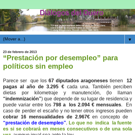
▼
23 de febrero de 2013
“Prestación por desempleo” para
políticos sin empleo
Parece ser que los
67 diputados aragoneses
tienen
12
pagas al año de 3.295 €
cada una. También perciben
dietas por kilometraje y manutención, (lo llaman
“indemnización”
) que depende de su lugar de residencia y
puede variar entre los
798 a los 2.094 € mensuales
. En
caso de perder el escaño y no tener otros ingresos pueden
cobrar 16 mensualidades de 2.967€
en concepto de
“prestación de desempleo”
.
Lo que no indica la fuente
es si se cobrará en meses consecutivos o de una sola
vez
, aunque igual sea ante la ley.