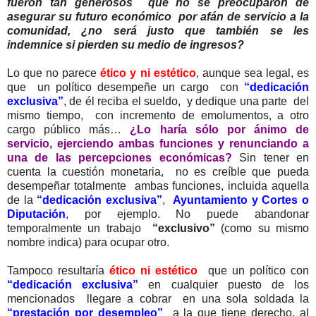
fueron tan generosos que no se preocuparon de
asegurar su futuro económico por afán de servicio a la
comunidad, ¿no será justo que también se les
indemnice si pierden su medio de ingresos?
Lo que no parece
ético y ni estético
, aunque sea legal, es
que un político desempeñe un cargo con
“dedicación
exclusiva”
, de él reciba el sueldo, y dedique una parte del
mismo tiempo, con incremento de emolumentos, a otro
cargo público más…
¿Lo haría sólo por ánimo de
servicio, ejerciendo ambas funciones y renunciando a
una de las percepciones económicas?
Sin tener en
cuenta la cuestión monetaria, no es creíble que pueda
desempeñar totalmente ambas funciones, incluida aquella
de la
“dedicación exclusiva”
,
Ayuntamiento y Cortes o
Diputación
,
por ejemplo. No puede abandonar
temporalmente un trabajo
“exclusivo”
(como su mismo
nombre indica) para ocupar otro.
Tampoco resultaría
ético ni estético
que un político con
“dedicación exclusiva”
en cualquier puesto de los
mencionados llegare a cobrar en una sola soldada la
“prestación por desempleo”
a la que tiene derecho, al