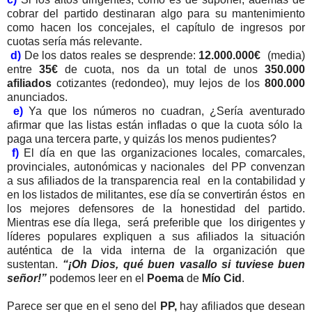
cobrar del partido destinaran algo para su mantenimiento
como hacen los concejales, el capítulo de ingresos por
cuotas sería más relevante.
d)
De los datos reales se desprende:
12.000.000€
(media)
entre
35€
de cuota, nos da un total de unos
350.000
afiliados
cotizantes (redondeo), muy lejos de los
800.000
anunciados.
e)
Ya que los números no cuadran, ¿Sería aventurado
afirmar que las listas están infladas o que la cuota sólo la
paga una tercera parte, y quizás los menos pudientes?
f)
El día en que las organizaciones locales, comarcales,
provinciales, autonómicas y nacionales del PP convenzan
a sus afiliados de la transparencia real en la contabilidad y
en los listados de militantes, ese día se convertirán éstos en
los mejores defensores de la honestidad del partido.
Mientras ese día llega, será preferible que los dirigentes y
líderes populares expliquen a sus afiliados la situación
auténtica de la vida interna de la organización que
sustentan.
“¡Oh Dios, qué buen vasallo si tuviese buen
señor!”
podemos leer en el
Poema
de
Mío Cid
.
Parece ser que en el seno del
PP,
hay afiliados que desean