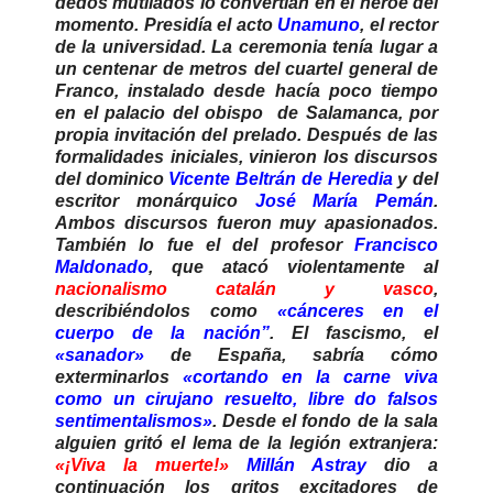
dedos mutilados lo convertían en el héroe del
momento. Presidía el acto
Unamuno
, el rector
de la universidad. La ceremonia tenía lugar a
un centenar de metros del cuartel general de
Franco, instalado desde hacía poco tiempo
en el palacio del obispo de Salamanca, por
propia invitación del prelado. Después de las
formalidades iniciales, vinieron los discursos
del dominico
Vicente Beltrán de Heredia
y del
escritor monárquico
José María Pemán
.
Ambos discursos fueron muy apasionados.
También lo fue el del profesor
Francisco
Maldonado
, que atacó violentamente al
nacionalismo catalán y vasco
,
describiéndolos como
«cánceres en el
cuerpo de la nación”
. El fascismo, el
«sanador»
de España, sabría cómo
exterminarlos
«cortando en la carne viva
como un cirujano resuelto, libre do falsos
sentimentalismos»
. Desde el fondo de la sala
alguien gritó el lema de la legión extranjera:
«¡Viva la muerte!»
Millán Astray
dio a
continuación los gritos excitadores de