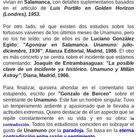
vivían en
Salamanca,
con detalles suplementarios basados
en el artículo de
Luis Portillo en Golden Horizon
(Londres), 1953.
Por otro lado, sé que existen dos estudios sobre los
tortuosos vaivenes de los últimos meses de Unamuno, pero
no los he leído: uno de ellos es de
Luciano González
Egido:
"Agonizar en Salamanca. Unamuno: julio-
diciembre, 1936"
,
Alianza Editorial, Madrid, 1986
. El otro
es más concreto y se centra sobre el incidente que estamos
comentando:
Joaquín de Entrambasaguas
:
"La posible
clave de un incidente ya histórico. Unamuno y Millán
Astray"
,
Diana, Madrid, 1966.
Para finalizar, quisiera ahondar en el comentario tan
estupendo, escrito por
"Gonzalo de Berceo"
sobre el
semblante de
Unamuno
. Este fue un hombre singular. Tuvo
un temperamento ardiente y apasionado que le llevaba a
actitudes extremas. Quiero destacar de él un aspecto que se
repite constantemente en su vida y en su obra:
la
. Todos los estudiosos coinciden en subrayar el
contradicción
gusto de
Unamuno
por la
paradoja
. Se basa en la
eterna
contradicción entre razón y sentimiento.