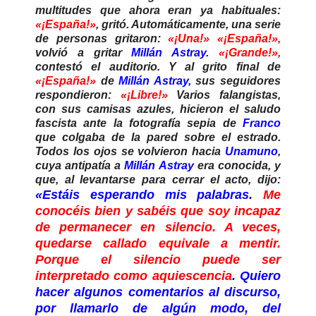
multitudes que ahora eran ya habituales:
«¡España!»
, gritó. Automáticamente, una serie
de personas gritaron:
«¡Una!» «¡España!»,
volvió a gritar
Millán Astray.
«¡Grande!»,
contestó el auditorio. Y al grito final de
«¡España!»
de
Millán Astray,
sus seguidores
respondieron:
«¡Libre!»
Varios falangistas,
con sus camisas azules, hicieron el saludo
fascista ante la fotografía sepia de
Franco
que colgaba de la pared sobre el estrado.
Todos los ojos se volvieron hacia
Unamuno
,
cuya antipatía a
Millán Astray
era conocida, y
que, al levantarse para cerrar el acto, dijo:
«Estáis esperando mis palabras.
Me
conocéis bien y sabéis que soy incapaz
de permanecer en silencio. A veces,
quedarse callado equivale a mentir.
Porque el silencio puede ser
interpretado como aquiescencia
. Quiero
hacer algunos comentarios al discurso,
por llamarlo de algún modo, del