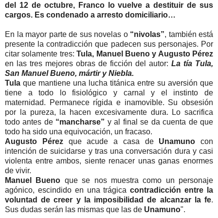
del 12 de octubre, Franco lo vuelve a destituir de sus
cargos. Es condenado a arresto domiciliario…
En la mayor parte de sus novelas o
“nivolas”
, también está
presente la contradicción que padecen sus personajes. Por
citar solamente tres:
Tula, Manuel Bueno y Augusto Pérez
en las tres mejores obras de ficción del autor:
La tía Tula,
San Manuel Bueno, mártir y Niebla.
Tula
que mantiene una lucha titánica entre su aversión que
tiene a todo lo fisiológico y carnal y el instinto de
maternidad. Permanece rígida e inamovible. Su obsesión
por la pureza, la hacen excesivamente dura. Lo sacrifica
todo antes de
“mancharse”
y al final se da cuenta de que
todo ha sido una equivocación, un fracaso.
Augusto Pérez
que acude a casa de
Unamuno
con
intención de suicidarse y tras una conversación dura y casi
violenta entre ambos, siente renacer unas ganas enormes
de vivir.
Manuel Bueno
que se nos muestra como un personaje
agónico, escindido en una trágica
contradicción entre la
voluntad de creer y la imposibilidad de alcanzar la fe
.
Sus dudas serán las mismas que las de
Unamuno
".