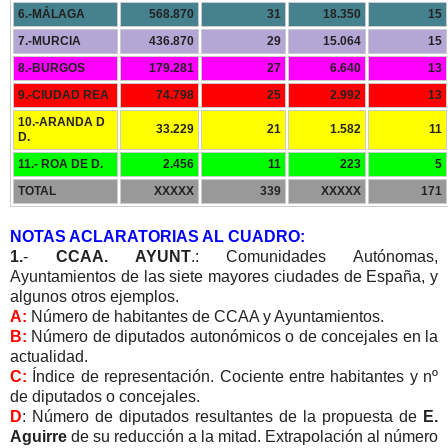
6.-MÁLAGA
568.870
31
18.350
15
7.-MURCIA
436.870
29
15.064
15
8.-BURGOS
179.281
27
6.640
13
9.-CIUDAD REA
74.798
25
2.992
13
10.-ARANDA D
33.229
21
1.582
11
D.
11.- ROA DE D.
2.456
11
223
5
TOTAL
XXXXX
339
XXXXX
171
NOTAS ACLARATORIAS AL CUADRO:
1.
-
CCAA. AYUNT
.: Comunidades Autónomas,
Ayuntamientos de las siete mayores ciudades de España, y
algunos otros ejemplos.
A:
Número de habitantes de CCAA y Ayuntamientos.
B:
Número de diputados autonómicos o de concejales en la
actualidad.
C:
Índice de representación. Cociente entre habitantes y nº
de diputados o concejales.
D
: Número de diputados resultantes de la propuesta de
E.
Aguirre
de su reducción a la mitad. Extrapolación al número