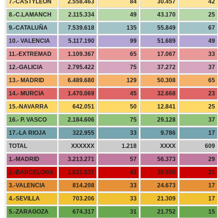
7.-CASTYLEÓN
2.558.463
84
30.457
42
8.-C.LAMANCH
2.115.334
49
43.170
25
9.-CATALUÑA
7.539.618
135
55.849
67
10.- VALENCIA
5.117.190
99
51.689
49
11.-EXTREMAD
1.109.367
65
17.067
33
12.-GALICIA
2.795.422
75
37.272
37
13.- MADRID
6.489.680
129
50.308
65
14.- MURCIA
1.470.069
45
32.668
23
15.-NAVARRA
642.051
50
12.841
25
16.- P. VASCO
2.184.606
75
29.128
37
17.-LA RIOJA
322.955
33
9.786
17
TOTAL
XXXXXX
1.218
XXXX
609
1.-MADRID
3.213.271
57
56.373
29
2.-BARCELONA
1.621.537
41
39.550
21
3.-VALENCIA
814.208
33
24.673
17
4.-SEVILLA
703.206
33
21.309
17
5.-ZARAGOZA
674.317
31
21.752
15