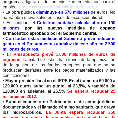
programas, figura el de fomento e intermediación para el
empleo
que se reduce en 304 millones de euros.
• La obra pública
disminuye en 570 millones
de euros. No
habrá obra nueva salvo en casos de excepcionalidad.
• En sanidad, el
Gobierno andaluz calcula ahorrar 190
millones
por las nuevas medidas de copago
farmacéutico aprobado por el Gobierno central.
•
Con todas estas medidas el Gobierno prevé reducir el
gasto en el Presupuestos andaluz de este año en 2.500
millones de euros.
• El
Presupuesto prevé 1.000 millones de euros de
ingresos.
La mitad de esta cifra a través de la optimización
de la gestión de los fondos europeos para que no se
produzcan desfases entre los pagos materializados y las
certificaciones.
•
Mayor presión fiscal en el IRPF. En el tramo de 60.000 a
120.000 euros sube un punto, al 23,5%, y también de
120.000 en adelante, al 25,5%
Se espera recaudar 25
millones en 2012.
•
Sube el impuesto de Patrimonio, el de actos jurídicos
documentados y el llamado céntimo sanitario, que grava
los hidrocarburos.
La Junta espera recaudar 350
millones por venta de inmuebles. Esta medida ya la