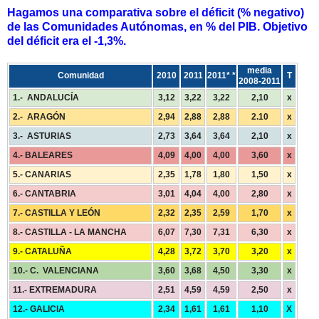
Hagamos una comparativa sobre el déficit (% negativo)
de las Comunidades Autónomas, en % del PIB. Objetivo
del déficit era el -1,3%.
media
Comunidad
2010
2011
2011* *
T
2008-2011
1.- ANDALUCÍA
3,12
3,22
3,22
2,10
x
2.- ARAGÓN
2,94
2,88
2,88
2.10
x
3.- ASTURIAS
2,73
3,64
3,64
2,10
x
4.- BALEARES
4,09
4,00
4,00
3,60
x
5.- CANARIAS
2,35
1,78
1,80
1,50
x
6.- CANTABRIA
3,01
4,04
4,00
2,80
x
7.- CASTILLA Y LEÓN
2,32
2,35
2,59
1,70
x
8.- CASTILLA - LA MANCHA
6,07
7,30
7,31
6,30
x
9.- CATALUÑA
4,28
3,72
3,70
3,20
x
10.- C. VALENCIANA
3,60
3,68
4,50
3,30
x
11.- EXTREMADURA
2,51
4,59
4,59
2,50
x
12.- GALICIA
2,34
1,61
1,61
1,10
X