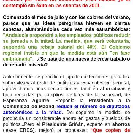
contempló sin éxito en las cuentas de 2011.
Comenzado el mes de julio y con los calores del verano,
parece que las ideas peregrinas hierven en ciertas
cabezas, alumbrándolas cada vez más estrambóticas:
"Andalucía propondrá a los empleados públicos reducir
su jornada a la mitad. La medida, que será voluntaria,
supondrá una rebaja salarial del 40%. El Gobierno
regional insiste en que la medida está aún "en fase
embrionaria".
¿Se trata de una nueva de crear trabajo o
de repartir miseria?
Anteriormente se permitió el lujo de dar lecciones gratuitas
sobre
al resto de políticos y españoles en general,
ahorro
aprovechando unas declaraciones, también
ahorrativas
y
bien recibidas por amplios sectores de la sociedad, de
Esperanza Aguirre
. Proponía la
Presidenta a la
Comunidad de Madrid
reducir el número de diputados
autonómicos a la mitad.
De seguirse la medida, se
produciría un considerable ahorro en gastos y sueldos de
políticos...Pero el
Presidente Griñán
, experto en
ahorros
(léase
ERES),
mejoró la propuesta:
“Que copien de