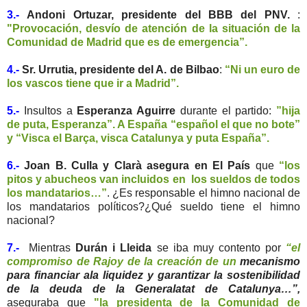
3.-
Andoni Ortuzar, presidente del BBB del PNV.
:
"Provocación, desvío de atención de la situación de la
Comunidad de Madrid que es de emergencia”.
4.-
Sr. Urrutia, presidente del A. de Bilbao
:
“Ni un euro de
los vascos tiene que ir a Madrid”.
5.-
Insultos a
Esperanza Aguirre
durante el partido:
”hija
de puta, Esperanza”. A España “español el que no bote”
y “Visca el Barça, visca Catalunya y puta España”.
6.-
Joan B. Culla y Clarà asegura en El País
que
“los
pitos y abucheos van incluidos en los sueldos de todos
los mandatarios…”
. ¿Es responsable el himno nacional de
los mandatarios políticos?¿Qué sueldo tiene el himno
nacional?
7.-
Mientras
Durán i Lleida
se iba muy contento por
“el
compromiso de Rajoy de la creación de un
mecanismo
para financiar ala liquidez y garantizar la sostenibilidad
de la deuda de la Generalatat de Catalunya…”,
aseguraba que
"la presidenta de la Comunidad de