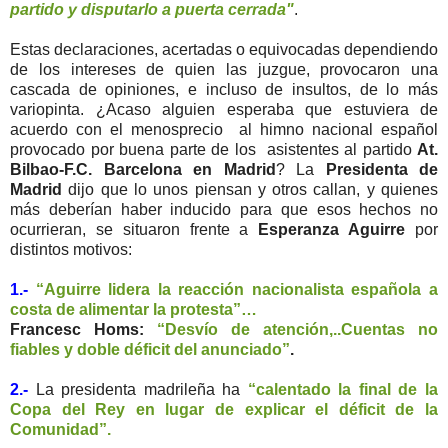
partido y disputarlo a puerta cerrada"
.
Estas declaraciones, acertadas o equivocadas dependiendo
de los intereses de quien las juzgue, provocaron una
cascada de opiniones, e incluso de insultos, de lo más
variopinta. ¿Acaso alguien esperaba que estuviera de
acuerdo con el menosprecio al himno nacional español
provocado por buena parte de los asistentes al partido
At.
Bilbao-F.C. Barcelona en Madrid
? La
Presidenta de
Madrid
dijo que lo unos piensan y otros callan, y quienes
más deberían haber inducido para que esos hechos no
ocurrieran, se situaron frente a
Esperanza Aguirre
por
distintos motivos:
1.-
“Aguirre lidera la reacción nacionalista española a
costa de alimentar la protesta”…
Francesc Homs:
“Desvío de atención,..Cuentas no
fiables y doble déficit del anunciado”
.
2.-
La presidenta madrileña ha
“calentado la final de la
Copa del Rey en lugar de explicar el déficit de la
Comunidad”.