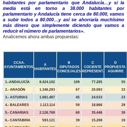
habitantes por parlamentario que Andalucía…y si la
media está en torno a 38.000 habitantes por
parlamentario y Andalucía tiene cerca de 80.000, vamos
a subir todos a 80.000…y así se ahorraría muchísimo
más dinero que simplemente diciendo que vamos a
reducir el número de parlamentarios».
Analicemos ahora ambas propuestas:
CCAA.
B
C
D
A
AYUNTAMIENTOS
DIPUTADOS
COCIENTE
PROPUESTA
HABITANTES
CONCEJALES
REPRESENT.
AGUIRRE
1.-ANDALUCÍA
8.424.102
109
77.285
55
2.- ARAGÓN
1.346.293
67
20.093
33
3.- ASTURIAS
1.081.487
45
24.033
23
4.- BALEARES
1.113.114
59
18.866
29
5.- CANARIAS
2.126.769
60
35.446
30
6.- CANTABRIA
593.121
39
15.208
19