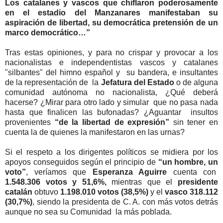
Los catalanes y vascos que chiflaron poderosamente
en el estadio del Manzanares manifestaban su
aspiración de libertad, su democrática pretensión de un
marco democrático…”
Tras estas opiniones, y para no crispar y provocar a los
nacionalistas e independentistas vascos y catalanes
"silbantes" del himno español y su bandera, e insultantes
de la representación de la
Jefatura del Estado
o de alguna
comunidad autónoma no nacionalista, ¿Qué deberá
hacerse? ¿Mirar para otro lado y simular que no pasa nada
hasta que finalicen las bufonadas? ¿Aguantar insultos
provenientes
“de la libertad de expresión”
sin tener en
cuenta la de quienes la manifestaron en las urnas?
Si el respeto a los dirigentes políticos se midiera por los
apoyos conseguidos según el principio de
“un hombre, un
voto”
, veríamos que
Esperanza Aguirre
cuenta con
1.548.306 votos y 51,6%,
mientras que el
presidente
catalán
obtuvo
1.198.010 votos (38,5%)
y el
vasco 318.112
(30,7%)
, siendo la presidenta de C. A. con más votos detrás
aunque no sea su Comunidad la más poblada.