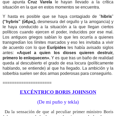
que apunta
Cruz Varela
le hayan llevado a la crítica
situación en la que en estos momentos se encuentra.
Y hasta es posible que se haya contagiado de "
hibris
"
(“hybris” (ὕϐρις),
desmesura del orgullo y la arrogancia) y
le haya conducido a la situación a la que llegan ciertos
políticos cuando ejercen el poder, inducidos por ese mal.
Los antiguos griegos sabían lo que les ocurría a quienes
transgredían los límites marcados y eso les invitaba a vivir
de acuerdo con lo que
Eurípides
les había avisado siglos
antes:
«Aquel a quien los dioses quieren destruir,
primero lo enloquecen».
Y es que tras un baño de realidad
queda al descubierto el grado de esa locura (políticamente
hablando, se entiende) al que ha llegado.
La ambición y la
soberbia suelen ser dos armas poderosas para conseguirlo.
=====================
EXCÉNTRICO BORIS JOHNSON
(De mi puño y tekla)
Da la sensación de que al peculiar primer ministro Boris