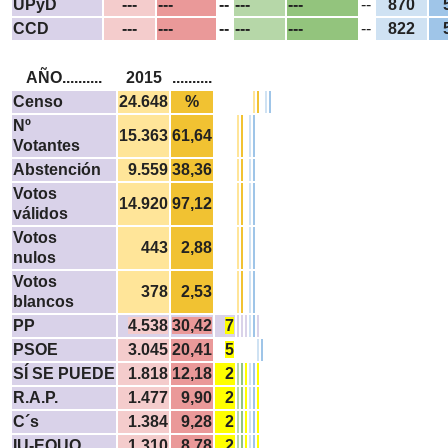
UPyD
---
---
--
---
---
--
870
CCD
---
---
--
---
---
--
822
AÑO..........
2015
..........
Censo
24.648
%
Nº
15.363
61,64
Votantes
Abstención
9.559
38,36
Votos
14.920
97,12
válidos
Votos
443
2,88
nulos
Votos
378
2,53
blancos
PP
4.538
30,42
7
PSOE
3.045
20,41
5
SÍ SE PUEDE
1.818
12,18
2
R.A.P.
1.477
9,90
2
C´s
1.384
9,28
2
IU-EQUO
1.310
8,78
2