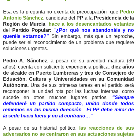
Esa es la pregunta no exenta de preocupación que
Pedro
Antonio Sánchez
, candidato del
PP
a la
Presidencia de la
Región de Murcia
,
hace a los desencantados votantes
del
Partido Popular
:
“¿Por qué nos abandonáis y no
queréis votarnos?”
Sin embargo, más que un reproche,
puede ser el reconocimiento de un problema que requiere
soluciones urgentes.
Pedro A. Sánchez,
a pesar de su juventud madura (39
años), cuenta con suficiente experiencia política:
diez años
de alcalde en Puerto Lumbreras y tres de Consejero de
Eduación, Cultura y Universidades en su Comunidad
Autónoma
. Una de sus primeras tareas en el partido será
recomponer la unidad rota por las luchas internas, como
sucede en otros muchos lugares patrios:
“Siempre
defenderé un partido compacto, unido donde todos
rememos en las misma dirección…El PP debe mirar de
la sede hacia fuera y no al contrario…”
A pesar de su historial político,
las reacciones de sus
adversarios no se centraron en sus actuaciones sujetas