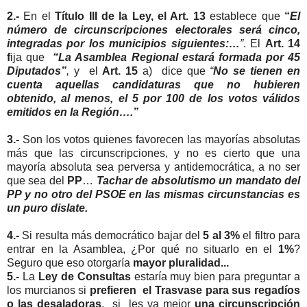
2.-
En el
Título III de la Ley, el Art. 13
establece que
“
El
número de circunscripciones electorales será cinco,
integradas por los municipios siguientes:…
”
. El
Art. 14
f
ija que
“La Asamblea Regional estará formada por 45
Diputados”
,
y el
Art. 15
a) dice que
“
No se tienen en
cuenta aquellas candidaturas que no hubieren
obtenido, al menos, el 5 por 100 de los votos válidos
emitidos en la Región….”
3.-
Son los votos quienes favorecen las mayorías absolutas
más que las circunscripciones, y no es cierto que una
mayoría absoluta sea perversa y antidemocrática, a no ser
que sea del
PP
…
Tachar de absolutismo un mandato del
PP y no otro del PSOE en las mismas circunstancias es
un puro dislate.
4.-
Si resulta más democrático bajar del
5 al 3%
el filtro para
entrar en la Asamblea, ¿Por qué no situarlo en el
1%
?
Seguro que eso otorgaría
mayor pluralidad...
5.-
La
Ley de Consultas
estaría muy bien para preguntar a
los murcianos si
prefieren el Trasvase para sus regadíos
o las desaladoras
, si les va mejor
una circunscripción