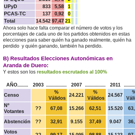
UPyD
833
5,58
1
PCAS-TC
137
0,92
0
Total
14.542
97,47
21
Ahora solo hace falta comparar el número de votos y los
porcentajes de cada uno de los partidos obtenidos en estas
elecciones para saber quién ha ganado realmente, quién ha
perdido y quién ganando, también ha perdido.
B) Resultados Elecciones Autonómicas en
Aranda de Duero:
Y estos son los
resultados escrutados al 100%
AÑO.........
2003
.................
2007
.................
2011
.........
%
%
Censo
24.221
24.567
Válidos
Válidos
Vál
Nº
??
67,08
15.266
62,51
15.520
63
Votantes
Abstención
??
32,91
9.155
37,49
9.047
36
Votos
??
99,17
15.095
98,88
15.123
97