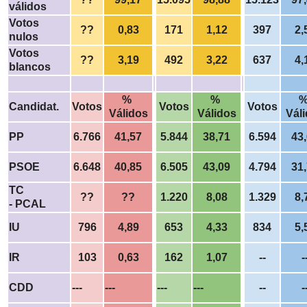
válidos
Votos
??
0,83
171
1,12
397
2,
nulos
Votos
??
3,19
492
3,22
637
4,
blancos
%
%
Candidat.
Votos
Votos
Votos
Válidos
Válidos
Vál
PP
6.766
41,57
5.844
38,71
6.594
43
PSOE
6.648
40,85
6.505
43,09
4.794
31
TC
??
??
1.220
8,08
1.329
8,
- PCAL
IU
796
4,89
653
4,33
834
5,
IR
103
0,63
162
1,07
--
-
CDD
---
---
---
---
--
-