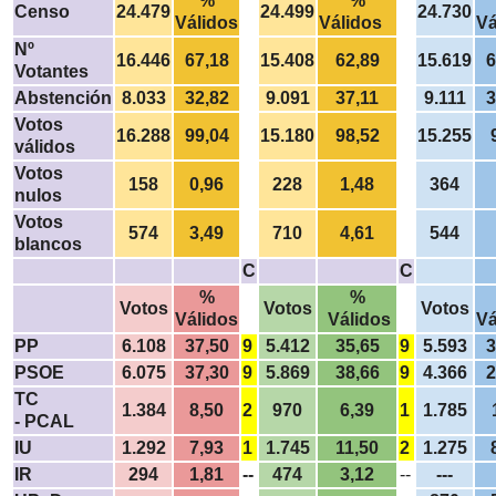
%
%
Censo
24.479
24.499
24.730
Válidos
Válidos
Vá
Nº
16.446
67,18
15.408
62,89
15.619
6
Votantes
Abstención
8.033
32,82
9.091
37,11
9.111
3
Votos
16.288
99,04
15.180
98,52
15.255
válidos
Votos
158
0,96
228
1,48
364
nulos
Votos
574
3,49
710
4,61
544
blancos
C
C
%
%
Votos
Votos
Votos
Válidos
Válidos
Vá
PP
6.108
37,50
9
5.412
35,65
9
5.593
3
PSOE
6.075
37,30
9
5.869
38,66
9
4.366
2
TC
1.384
8,50
2
970
6,39
1
1.785
- PCAL
IU
1.292
7,93
1
1.745
11,50
2
1.275
IR
294
1,81
--
474
3,12
--
---