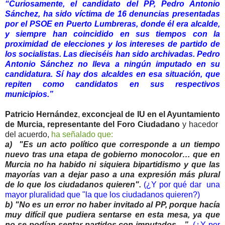
“Curiosamente, el candidato del PP, Pedro Antonio
Sánchez, ha sido víctima de 16 denuncias presentadas
por el PSOE en Puerto Lumbreras, donde él era alcalde,
y siempre han coincidido en sus tiempos con la
proximidad de elecciones y los intereses de partido de
los socialistas. Las dieciséis han sido archivadas. Pedro
Antonio Sánchez no lleva a ningún imputado en su
candidatura. Sí hay dos alcaldes en esa situación, que
repiten como candidatos en sus respectivos
municipios.”
Patricio Hernández
,
exconcjeal de IU en el Ayuntamiento
de Murcia, representante del Foro Ciudadano
y hacedor
del acuerdo,
ha señalado que:
a) "Es un acto político que corresponde a un tiempo
nuevo tras una etapa de gobierno monocolor… que en
Murcia no ha habido ni siquiera bipartidismo y que las
mayorías van a dejar paso a una expresión más plural
de lo que los ciudadanos quieren".
(¿Y por qué dar una
mayor pluralidad que "la que los ciudadanos quieren?)
b) "No es un error no haber invitado al PP, porque hacía
muy difícil que pudiera sentarse en esta mesa, ya que
no se podían sentar partidos con imputados…”.
(¿Y por