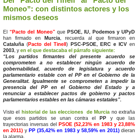
Del “Pacto del Tinell” al “Pacto del
Moneo”: con distintos actores y los
mismos deseos
El
“Pacto del Moneo”
que
PSOE, IU, Podemos y UPyD
han firmado en
Murcia
, recuerda al que firmaron en
Cataluña
(
Pacto del Tinell
)
PSC-PSOE, ERC e ICV
en
2003
, y
en el que destacaba el párrafo siguiente:
“Los partidos firmantes del presente acuerdo se
comprometen a no establecer ningún acuerdo de
gobernabilidad, acuerdo de legislatura y acuerdo
parlamentario estable con el PP en el Gobierno de la
Generalitat. Igualmente se comprometen a impedir la
presencia del PP en el Gobierno del Estado y a
renunciar a establecer pactos de gobierno y pactos
parlamentarios estables en las cámaras estatales”.
Visto el
historial de las elecciones de Murcia
no extraña
que esos partidos se unan contra el
PP
y que las
trayectorias inversas del
PSOE (52,23% en 1983 y 23,88%
en 2011)
y
PP (35,42% en 1983 y 58,59% en 2011)
dieran
la alarma.