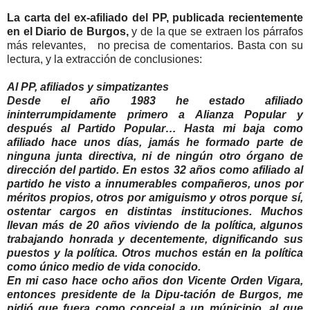
La carta del ex-afiliado del PP, publicada recientemente
en el Diario de Burgos,
y de la que se extraen los párrafos
más relevantes, no precisa de comentarios. Basta con su
lectura, y la extracción de conclusiones:
Al PP, afiliados y simpatizantes
Desde el año 1983 he estado afiliado
ininterrumpidamente primero a Alianza Popular y
después al Partido Popular… Hasta mi baja como
afiliado hace unos días, jamás he formado parte de
ninguna junta directiva, ni de ningún otro órgano de
dirección del partido. En estos 32 años como afiliado al
partido he visto a innumerables compañeros, unos por
méritos propios, otros por amiguismo y otros porque sí,
ostentar cargos en distintas instituciones. Muchos
llevan más de 20 años viviendo de la política, algunos
trabajando honrada y decentemente, dignificando sus
puestos y la política. Otros muchos están en la política
como único medio de vida conocido.
En mi caso hace ocho años don Vicente Orden Vigara,
entonces presidente de la Dipu-tación de Burgos, me
pidió que fuera como concejal a un múnicipio, al que