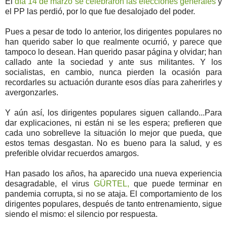
El
día 14 de marzo se celebraron las elecciones generales
y
el PP las perdió, por lo que fue desalojado del poder.
Pues a pesar de todo lo anterior, los dirigentes populares no
han querido saber lo que realmente ocurrió, y parece que
tampoco lo desean. Han querido pasar página y olvidar; han
callado ante la sociedad y ante sus militantes. Y los
socialistas, en cambio, nunca pierden la ocasión para
recordarles su actuación durante esos días para zaherirles y
avergonzarles.
Y aún así, los dirigentes populares siguen callando...Para
dar explicaciones, ni están ni se les espera; prefieren que
cada uno sobrelleve la situación lo mejor que pueda, que
estos temas desgastan. No es bueno para la salud, y es
preferible olvidar recuerdos amargos.
Han pasado los años, ha aparecido una nueva experiencia
desagradable, el virus
GÜRTEL,
que puede terminar en
pandemia corrupta, si no se ataja. El comportamiento de los
dirigentes populares, después de tanto entrenamiento, sigue
siendo el mismo: el silencio por respuesta.