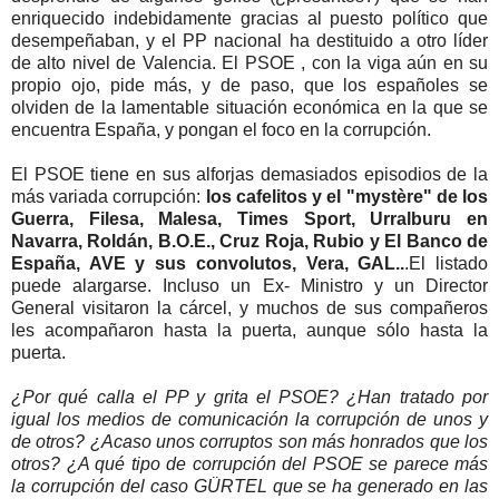
enriquecido indebidamente gracias al puesto político que
desempeñaban, y el PP nacional ha destituido a otro líder
de alto nivel de Valencia. El PSOE , con la viga aún en su
propio ojo, pide más, y de paso, que los españoles se
olviden de la lamentable situación económica en la que se
encuentra España, y pongan el foco en la corrupción.
El PSOE tiene en sus alforjas demasiados episodios de la
más variada corrupción:
los cafelitos y el "mystère" de los
Guerra, Filesa, Malesa, Times Sport, Urralburu en
Navarra, Roldán, B.O.E., Cruz Roja, Rubio y El Banco de
España, AVE y sus convolutos, Vera, GAL..
.El listado
puede alargarse. Incluso un Ex- Ministro y un Director
General visitaron la cárcel, y muchos de sus compañeros
les acompañaron hasta la puerta, aunque sólo hasta la
puerta.
¿Por qué calla el PP y grita el PSOE? ¿Han tratado por
igual los medios de comunicación la corrupción de unos y
de otros? ¿Acaso unos corruptos son más honrados que los
otros? ¿A qué tipo de corrupción del PSOE se parece más
la corrupción del caso GÜRTEL que se ha generado en las