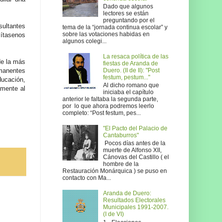
Dado que algunos
lectores se están
preguntando por el
sultantes
tema de la “jornada continua escolar” y
sobre las votaciones habidas en
mítasenos
algunos colegi...
La resaca política de las
de la más
fiestas de Aranda de
manentes
Duero. (II de II): "Post
festum, pestum..."
ducación,
Al dicho romano que
amente al
iniciaba el capítulo
anterior le faltaba la segunda parte,
por lo que ahora podremos leerlo
completo: “Post festum, pes...
"El Pacto del Palacio de
Cantaburros"
Pocos días antes de la
muerte de Alfonso XII,
Cánovas del Castillo ( el
hombre de la
Restauración Monárquica ) se puso en
contacto con Ma...
Aranda de Duero:
Resultados Electorales
Municipales 1991-2007.
(I de VI)