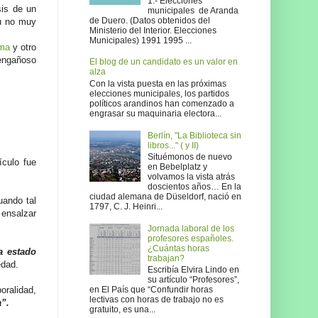
1.- Elecciones
is de un
municipales de Aranda
de Duero. (Datos obtenidos del
u no muy
Ministerio del Interior. Elecciones
Municipales) 1991 1995 ...
ema
y otro
engañoso
El blog de un candidato es un valor en
alza
Con la vista puesta en las próximas
elecciones municipales, los partidos
políticos arandinos han comenzado a
engrasar su maquinaria electora...
Berlín, "La Biblioteca sin
libros..." ( y II)
Situémonos de nuevo
ículo fue
en Bebelplatz y
volvamos la vista atrás
doscientos años… En la
ciudad alemana de Düseldorf, nació en
uando tal
1797, C. J. Heinri...
 ensalzar
Jornada laboral de los
profesores españoles.
¿Cuántas horas
a estado
trabajan?
edad.
Escribía Elvira Lindo en
su artículo “Profesores”,
oralidad,
en El País que “Confundir horas
lectivas con horas de trabajo no es
a”.
gratuito, es una...