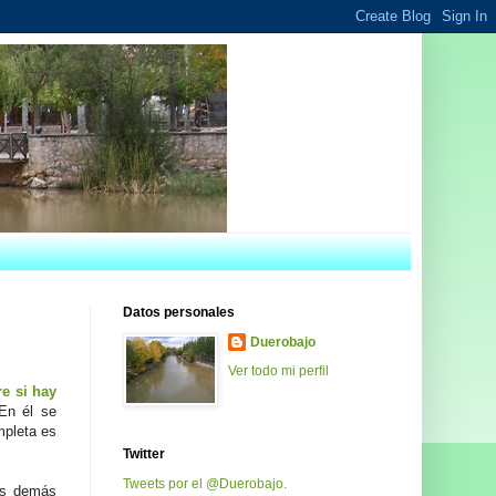
Datos personales
Duerobajo
Ver todo mi perfil
re si hay
En él se
mpleta es
Twitter
Tweets por el @Duerobajo.
s demás