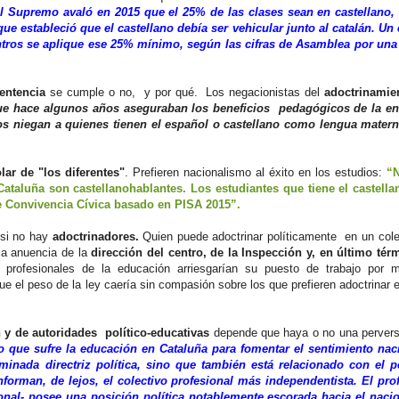
l Supremo avaló en 2015 que el 25% de las clases sean en castellano, 
que estableció que el castellano debía ser vehicular junto al catalán. Un
tros se aplique ese 25% mínimo, según las cifras de Asamblea por una
entencia
se cumple o no, y por qué. Los negacionistas del
adoctrinami
e hace algunos años aseguraban los beneficios pedagógicos de la e
 los niegan a quienes tienen el español o castellano como lengua mater
lar de "los diferentes"
. Prefieren nacionalismo al éxito en los estudios:
“
ataluña son castellanohablantes. Los estudiantes que tiene el castell
e Convivencia Cívica basado en PISA 2015”.
 si no hay
adoctrinadores.
Quien puede adoctrinar políticamente en un cole
la anuencia de la
dirección del centro, de la Inspección y, en último té
 profesionales de la educación arriesgarían su puesto de trabajo por m
e el peso de la ley caería sin compasión sobre los que prefieren adoctrinar 
 y de autoridades político-educativas
depende que haya o no una pervers
o que sufre la educación en Cataluña para fomentar el sentimiento naci
inada directriz política, sino que también está relacionado con el pe
forman, de lejos, el colectivo profesional más independentista. El pro
onal- posee una posición política notablemente escorada hacia el naci