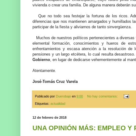
vivienda o crear una familia. De alguna manera deberán su
Que no todo sea festejar la fortuna de los ricos. Adm
diferencias que nos mantienen amargados y humillados las
participar de la fiesta y aliviarnos de tanto sinvergüenza.
Muchos de nuestros políticos pertenecientes a diversas
elemental formación, conocimientos y hueros de est
enfrentamientos y escasa atención a la resolución de 
pensiones y un largo etcétera, lo cual resulta desastroso
Gobierno
, en lugar de dedicarse vehementemente al mante
Atentamente.
José-Tomás Cruz Varela
Publicado por
Duerobajo
en
9:00
No hay comentarios:
Etiquetas:
actualidad
12 de febrero de 2018
UNA OPINIÓN MÁS: EMPLEO Y 