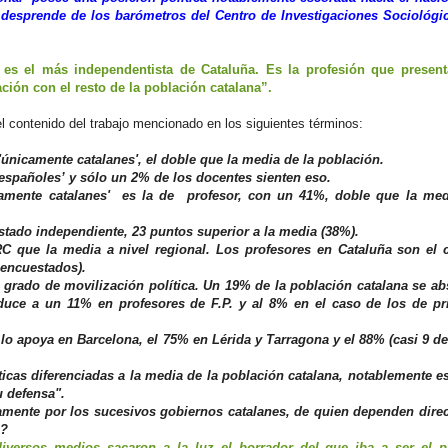
 desprende de los barómetros del Centro de Investigaciones Sociológic
s es el más independentista de Cataluña. Es la profesión que presen
ión con el resto de la población catalana”.
 contenido del trabajo mencionado en los siguientes términos:
únicamente catalanes', el doble que la media de la población.
 españoles’ y sólo un 2% de los docentes sienten eso.
camente catalanes' es la de profesor, con un 41%, doble que la med
stado independiente, 23 puntos superior a la media (38%).
RC que la media a nivel regional. Los profesores en Cataluña son el c
 encuestados).
 grado de movilización política. Un 19% de la población catalana se ab
reduce a un 11% en profesores de F.P. y al 8% en el caso de los de pr
lo apoya en Barcelona, el 75% en Lérida y Tarragona y el 88% (casi 9 d
ticas diferenciadas a la media de la población catalana, notablemente 
u defensa".
damente por los sucesivos gobiernos catalanes, de quien dependen dire
s?
iversos medios sacaron a la luz el borrador del que iba a ser el 