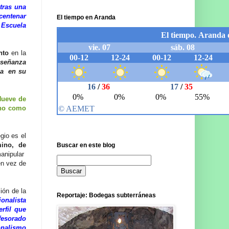
tras una
 centenar
El tiempo en Aranda
 Escuela
ento
en la
nseñanza
na en su
Nueve de
ano como
gio es el
rmino, de
Buscar en este blog
anipular
en vez de
ión de la
Reportaje: Bodegas subterráneas
onalista
rfil que
fesorado
onalismo