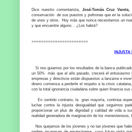
Dice nuestro comentarista,
José-Tomás Cruz Varela,
q
conservación de sus puestos y poltronas que en la solució
de unos y otros. Hoy más que nunca necesitamos un nu
y que encuentre alguno… ¿Los habrá?
========================
INJUSTA
Si nos guiamos por los resultados de la banca publicado
un 50% más que el año pasado, crecerá el entusiasmo y
empresas y directivos están dispuestos a lanzarse e invert
dinero comienza a perderle el respeto a la crisis catalan
con la total ignorancia ciudadana sobre quien financia su
En sentido contrario, la gran mayoría, continúa esper
luchar contra la injusta desigualdad que seguimos pad
proporcionar un plus de dignidad y calidad de vida a s
realidad generadora de marginación de los menesterosos, t
Nos quejamos de los jóvenes y no tan jóvenes que habie
padres incapaces de emanciparse, cuyo futuro pinta más 