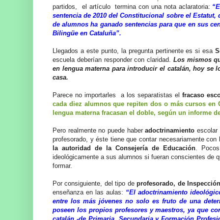
partidos, el artículo termina con una nota aclaratoria:
“E
sentencia de 2010 del Constitucional sobre el Estatut, 
de alumnos ha ganado sentencias para que en sus cen
Bilingüe en Cataluña”.
Llegados a este punto, la pregunta pertinente es si esa
S
escuela deberían responder con claridad.
Los mismos qu
en lengua materna para introducir el catalán, hoy se
casa.
Parece no importarles a los separatistas el
fracaso esco
cada diez alumnos que repiten dos o más cursos en C
lengua materna fracasan el doble, según un informe d
Pero realmente no puede haber
adoctrinamiento
escolar
profesorado, y éste tiene que contar necesariamente con 
la autoridad de la Consejería de Educación
. Pocos
ideológicamente a sus alumnos si fueran conscientes de qu
formar.
Por consiguiente, del tipo de
profesorado, de Inspección
enseñanza en las aulas:
“El adoctrinamiento ideológic
entre los más jóvenes no solo es fruto de una determ
poseen los propios profesores y maestros, ya que con
catalán -de Primaria, Secundaria y Formación Profesi