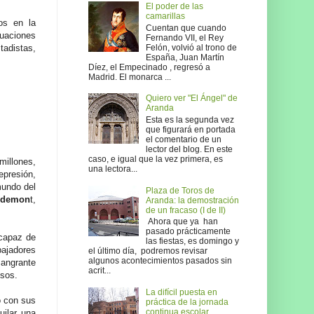
El poder de las
camarillas
os en la
Cuentan que cuando
tuaciones
Fernando VII, el Rey
tadistas,
Felón, volvió al trono de
España, Juan Martín
Díez, el Empecinado , regresó a
Madrid. El monarca ...
Quiero ver "El Ángel" de
Aranda
Esta es la segunda vez
que figurará en portada
el comentario de un
lector del blog. En este
caso, e igual que la vez primera, es
millones,
una lectora...
epresión,
mundo del
Plaza de Toros de
gdemon
t,
Aranda: la demostración
de un fracaso (I de II)
Ahora que ya han
pasado prácticamente
capaz de
las fiestas, es domingo y
ajadores
el último día, podremos revisar
algunos acontecimientos pasados sin
sangrante
acrit...
osos.
La difícil puesta en
o con sus
práctica de la jornada
continua escolar
uilar una