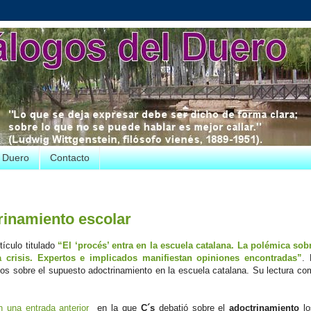
e Duero
Contacto
rinamiento escolar
ículo titulado
“El ‘procés’ entra en la escuela catalana. La polémica sob
a crisis. Expertos e implicados manifiestan opiniones encontradas”
. 
s sobre el supuesto adoctrinamiento en la escuela catalana. Su lectura co
n una entrada anterior
en la que
C´s
debatió sobre el
adoctrinamiento
lo