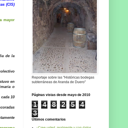
as (CIS)
ta mayor
ia de la
olectivo
Reportaje sobre las "Históricas bodegas
stuvo en
subterráneas de Aranda de Duero"
imaria o
Páginas vistas desde mayo de 2010
e cada 10
1
4
8
2
5
4
escoradas
3
ctamente
Últimos comentarios
¿Cree usted, realmente y con datos,
programa