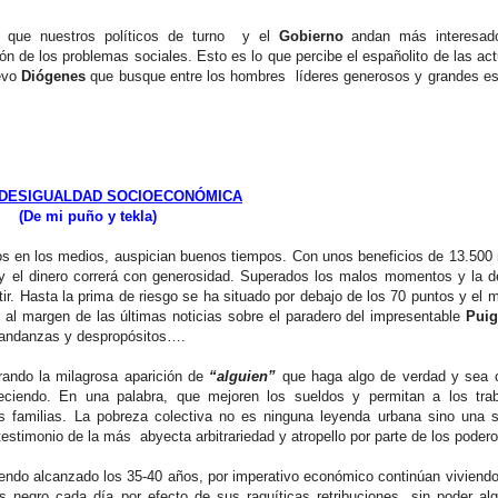
ue nuestros políticos de turno y el
Gobierno
andan más interesad
n de los problemas sociales. Esto es lo que percibe el españolito de las ac
evo
Diógenes
que busque entre los hombres líderes generosos y grandes es
 DESIGUALDAD SOCIOECONÓMICA
(De mi puño y tekla)
s en los medios, auspician buenos tiempos. Con unos beneficios de 13.500 
 el dinero correrá con generosidad. Superados los malos momentos y la d
ir. Hasta la prima de riesgo se ha situado por debajo de los 70 puntos y el 
a, al margen de las últimas noticias sobre el paradero del impresentable
Pui
s andanzas y despropósitos….
ando la milagrosa aparición de
“alguien”
que haga algo de verdad y sea 
eciendo. En una palabra, que mejoren los sueldos y permitan a los trab
us familias. La pobreza colectiva no es ninguna leyenda urbana sino una 
estimonio de la más abyecta arbitrariedad y atropello por parte de los poder
ndo alcanzado los 35-40 años, por imperativo económico continúan viviend
negro cada día por efecto de sus raquíticas retribuciones, sin poder alq