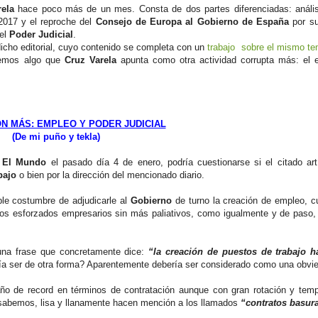
ela
hace poco más de un mes. Consta de dos partes diferenciadas: anális
2017 y el reproche del
Consejo de Europa al Gobierno de España
por s
del
Poder Judicial
.
icho editorial, cuyo contenido se completa con un
trabajo sobre el mismo t
remos algo que
Cruz Varela
apunta como otra actividad corrupta más: el 
ÓN MÁS: EMPLEO Y PODER JUDICIAL
(De mi puño y tekla)
e
El Mundo
el pasado día 4 de enero, podría cuestionarse si el citado art
bajo
o bien por la dirección del mencionado diario.
le costumbre de adjudicarle al
Gobierno
de turno la creación de empleo, c
ros esforzados empresarios sin más paliativos, como igualmente y de paso,
una frase que concretamente dice:
“la creación de puestos de trabajo h
 ser de otra forma? Aparentemente debería ser considerado como una obvi
año de record en términos de contratación aunque con gran rotación y temp
 sabemos, lisa y llanamente hacen mención a los llamados
“contratos basur