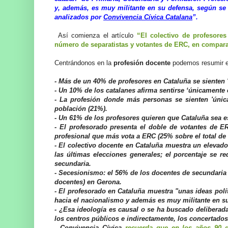
y, además, es muy militante en su defensa, según se
analizados por
Convivencia Cívica Catalana
”.
Así comienza el artículo
“El colectivo de profesore
número de separatistas y votantes de ERC, en comparac
Centrándonos en la
profesión docente
podemos resumir el
- Más de un 40% de profesores en Cataluña se sienten '
- Un 10% de los catalanes afirma sentirse ‘únicamente
- La profesión donde más personas se sienten 'úni
población (21%).
- Un 61% de los profesores quieren que Cataluña sea e
- El profesorado presenta el doble de votantes de E
profesional que más vota a ERC (25% sobre el total de
- El colectivo docente en Cataluña muestra un elevado
las últimas elecciones generales; el porcentaje se 
secundaria.
- Secesionismo: el 56% de los docentes de secundaria 
docentes) en Gerona.
- El profesorado en Cataluña muestra "unas ideas polí
hacia el nacionalismo y además es muy militante en s
- ¿Esa ideología es causal o se ha buscado delibera
los centros públicos e indirectamente, los concertado
- Convivencia Cívica
recuerda que en los años 90 d