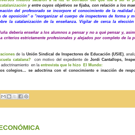
catalanización
y entre cuyos objetivos se fijaba, con relación a los mae
mación del profesorado se incorpore el conocimiento de la realidad 
les de oposición" o "reorganizar el cuerpo de inspectores de forma y 
bre la catalanización de la enseñanza. Vigilar de cerca la elección
aluña debería enseñar a los alumnos a pensar y no a qué pensar y, asim
 criterios estrictamente profesionales y alejados por completo de la po
raciones
de la
Unión Sindical de Inspectores de Educación (USIE)
, anal
scuela catalana?
con motivo del expediente de
Jordi Cantallops, Insp
l adoctrinamiento en la
entrevista que le hizo El Mundo:
 los colegios… se adoctrina con el conocimiento e inacción de resp
OECONÓMICA