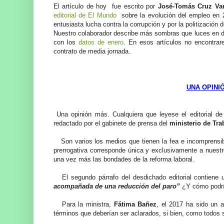
El artículo de hoy fue escrito por
José-Tomás Cruz Var
editorial de El Mundo
sobre la evolución del empleo en 
entusiasta lucha contra la corrupción y por la politización 
Nuestro colaborador describe más sombras que luces en d
con los
datos de enero
. En esos artículos no encontra
contrato de media jornada.
UNA OPINI
Una opinión más. Cualquiera que leyese el editorial d
redactado por el gabinete de prensa del
ministerio de Tra
Son varios los medios que tienen la fea e incomprensib
prerrogativa corresponde única y exclusivamente a nuest
una vez más las bondades de la reforma laboral.
El segundo párrafo del desdichado editorial contiene 
acompañada de una reducción del paro”
¿Y cómo podría
Para la ministra,
Fátima Bañez
, el 2017 ha sido un 
términos que deberían ser aclarados, si bien, como todos