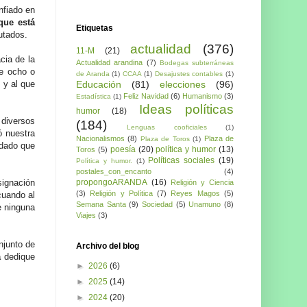
nfiado en
que está
Etiquetas
utados.
actualidad
(376)
11-M
(21)
cia de la
Actualidad arandina
(7)
Bodegas subterráneas
de ocho o
de Aranda
(1)
CCAA
(1)
Desajustes contables
(1)
Educación
(81)
elecciones
(96)
 y al que
Feliz Navidad
(6)
Humanismo
(3)
Estadística
(1)
Ideas políticas
humor
(18)
 diversos
(184)
Lenguas cooficiales
(1)
ó nuestra
Nacionalismos
(8)
Plaza de
Plaza de Toros
(1)
 dado que
poesía
(20)
política y humor
(13)
Toros
(5)
Políticas sociales
(19)
Política y humor.
(1)
postales_con_encanto
(4)
propongoARANDA
(16)
signación
Religión y Ciencia
(3)
Religión y Política
(7)
Reyes Magos
(5)
uando al
Semana Santa
(9)
Sociedad
(5)
Unamuno
(8)
e ninguna
Viajes
(3)
njunto de
Archivo del blog
a
dedique
►
2026
(6)
►
2025
(14)
►
2024
(20)