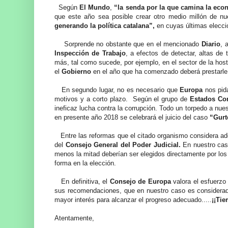
Según
El Mundo
,
“la senda por la que camina la ec
que este año sea posible crear otro medio millón de n
generando la política catalana”,
en cuyas últimas elecc
Sorprende no obstante que en el mencionado
Diario
, 
Inspección de Trabajo
, a efectos de detectar, altas de
más, tal como sucede, por ejemplo, en el sector de la host
el
Gobierno
en el año que ha comenzado deberá prestarle 
En segundo lugar, no es necesario que
Europa
nos pi
motivos y a corto plazo. Según el grupo de
Estados Con
ineficaz lucha contra la corrupción. Todo un torpedo a nue
en presente año 2018 se celebrará el juicio del caso
“Gurt
Entre las reformas que el citado organismo considera a
del
Consejo General del Poder Judicial.
En nuestro caso
menos la mitad deberían ser elegidos directamente por los 
forma en la elección.
En definitiva, el
Consejo de Europa
valora el esfuerzo
sus recomendaciones, que en nuestro caso es consider
mayor interés para alcanzar el progreso adecuado.....
¡¡Tie
Atentamente,