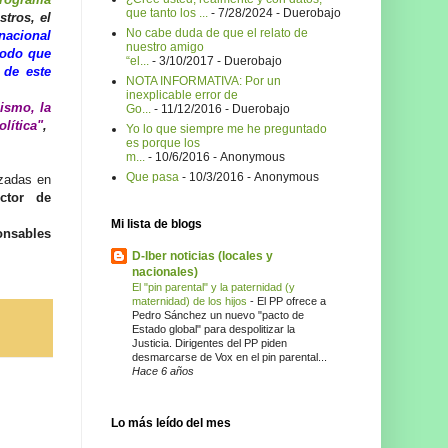
que tanto los ...
- 7/28/2024
- Duerobajo
stros, el
No cabe duda de que el relato de
nacional
nuestro amigo
modo que
“el...
- 3/10/2017
- Duerobajo
 de este
NOTA INFORMATIVA: Por un
inexplicable error de
ismo, la
Go...
- 11/12/2016
- Duerobajo
lítica"
,
Yo lo que siempre me he preguntado
es porque los
m...
- 10/6/2016
- Anonymous
Que pasa
- 10/3/2016
- Anonymous
izadas en
ector de
Mi lista de blogs
onsables
D-Iber noticias (locales y
nacionales)
El "pin parental" y la paternidad (y
maternidad) de los hijos
-
El PP ofrece a
Pedro Sánchez un nuevo "pacto de
Estado global" para despolitizar la
Justicia. Dirigentes del PP piden
desmarcarse de Vox en el pin parental...
Hace 6 años
Lo más leído del mes