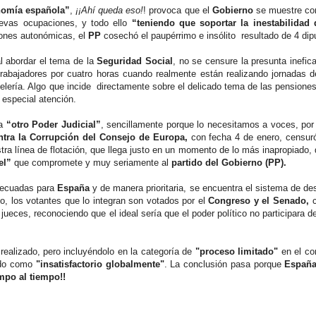
onomía española”
,
¡¡Ahí queda eso!
! provoca que el
Gobierno
se muestre co
uevas ocupaciones, y todo ello
“teniendo que soportar la inestabilidad 
iones autonómicas, el
PP
cosechó el paupérrimo e insólito resultado de 4 dip
al abordar el tema de la
Seguridad Social
, no se censure la presunta inefica
 trabajadores por cuatro horas cuando realmente están realizando jornadas 
elería. Algo que incide directamente sobre el delicado tema de las pensiones
especial atención.
da
“otro Poder Judicial”
, sencillamente porque lo necesitamos a voces, por
tra la Corrupción del Consejo de Europa,
con fecha 4 de enero, censur
stra línea de flotación, que llega justo en un momento de lo más inapropiado,
el”
que compromete y muy seriamente al
partido del Gobierno (PP).
decuadas para
España
y de manera prioritaria, se encuentra el sistema de de
, los votantes que lo integran son votados por el
Congreso y el Senado,
c
jueces, reconociendo que el ideal sería que el poder político no participara d
 realizado, pero incluyéndolo en la categoría de
"proceso limitado"
en el co
ado como
"insatisfactorio globalmente"
. La conclusión pasa porque
Españ
mpo al tiempo!!