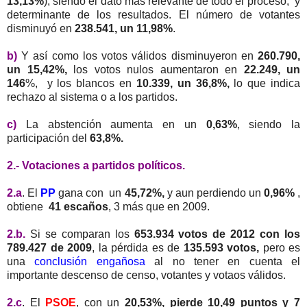
13,13%
), siendo el dato más relevante de todo el proceso, y
determinante de los resultados. El número de votantes
disminuyó en
238.541, un 11,98%
.
b)
Y así como los votos válidos disminuyeron en
260.790,
un 15,42%,
los votos nulos aumentaron en
22.249, un
146
%, y los blancos en
10.339, un 36,8%,
lo que indica
rechazo al sistema o a los partidos.
c)
La abstención aumenta en un
0,63%
, siendo la
participación del
63,8%.
2.- Votaciones a partidos políticos.
2.a
. El
PP
gana con un
45,72%,
y aun perdiendo un
0,96%
,
obtiene
41 escaños
, 3 más que en 2009.
2.b.
Si se comparan los
653.934 votos de 2012 con los
789.427 de 2009
, la pérdida es de
135.593 votos,
pero es
una
conclusión engañosa
al no tener en cuenta el
importante descenso de censo, votantes y votaos válidos.
2.c
. El
PSOE
, con un
20,53%, pierde 10,49 puntos y 7