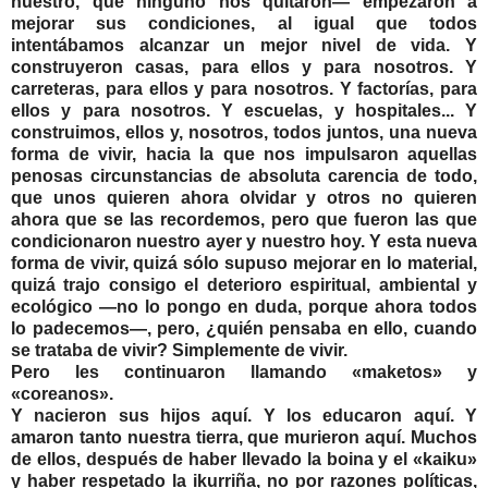
nuestro, que ninguno nos quitaron— empezaron a
mejorar sus condiciones, al igual que todos
intentábamos alcanzar un mejor nivel de vida. Y
construyeron casas, para ellos y para nosotros. Y
carreteras, para ellos y para nosotros. Y factorías, para
ellos y para nosotros. Y escuelas, y hospitales... Y
construimos, ellos y, nosotros, todos juntos, una nueva
forma de vivir, hacia la que nos impulsaron aquellas
penosas circunstancias de absoluta carencia de todo,
que unos quieren ahora olvidar y otros no quieren
ahora que se las recordemos, pero que fueron las que
condicionaron nuestro ayer y nuestro hoy. Y esta nueva
forma de vivir, quizá sólo supuso mejorar en lo material,
quizá trajo consigo el deterioro espiritual, ambiental y
ecológico —no lo pongo en duda, porque ahora todos
lo padecemos—, pero, ¿quién pensaba en ello, cuando
se trataba de vivir? Simplemente de vivir.
Pero les continuaron llamando «maketos» y
«coreanos».
Y nacieron sus hijos aquí. Y los educaron aquí. Y
amaron tanto nuestra tierra, que murieron aquí. Muchos
de ellos, después de haber llevado la boina y el «kaiku»
y haber respetado la ikurriña, no por razones políticas,