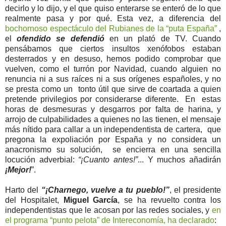
decirlo y lo dijo, y el que quiso enterarse se enteró de lo que
realmente pasa y por qué. Esta vez, a diferencia del
bochornoso espectáculo del Rubianes de la “puta España”
,
el
ofendido se defendió
en un plató de TV. Cuando
pensábamos que ciertos insultos xenófobos estaban
desterrados y en desuso, hemos podido comprobar que
vuelven, como el turrón por Navidad, cuando alguien no
renuncia ni a sus raíces ni a sus orígenes españoles, y no
se presta como un tonto útil que sirve de coartada a quien
pretende privilegios por considerarse diferente. En estas
horas de desmesuras y desgarros por falta de harina, y
arrojo de culpabilidades a quienes no las tienen, el mensaje
más nítido para callar a un independentista de cartera, que
pregona la expoliación por España y no considera un
anacronismo su solución, se encierra en una sencilla
locución adverbial:
“¡Cuanto antes!”
... Y muchos añadirán
¡Mejor!
”.
Harto del
“¡Charnego, vuelve a tu pueblo!”
, el presidente
del Hospitalet,
Miguel García
, se ha revuelto contra los
independentistas que le acosan por las redes sociales, y
en
el programa “punto pelota” de Intereconomía, ha declarado
: