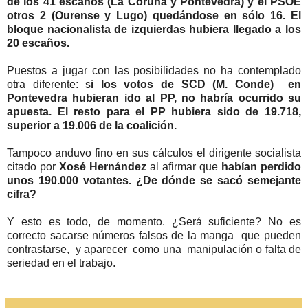
de los 41 escaños (La Coruña y Pontevedra) y el PSOE
otros 2 (Ourense y Lugo) quedándose en sólo 16. El
bloque nacionalista de izquierdas hubiera llegado a los
20 escaños.
Puestos a jugar con las posibilidades no ha contemplado
otra diferente: s
i los votos de SCD (M. Conde) en
Pontevedra hubieran ido al PP, no habría ocurrido su
apuesta. El resto para el PP hubiera sido de 19.718,
superior a 19.006 de la coalición.
Tampoco anduvo fino en sus cálculos el dirigente socialista
citado por
Xosé Hernández
al afirmar que
habían perdido
unos 190.000 votantes. ¿De dónde se sacó semejante
cifra?
Y esto es todo, de momento. ¿Será suficiente? No es
correcto sacarse números falsos de la manga que pueden
contrastarse, y aparecer como una manipulación o falta de
seriedad en el trabajo.