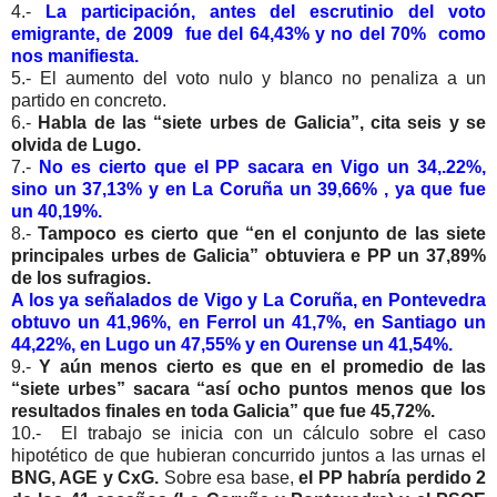
4.-
La participación, antes del escrutinio del voto
emigrante, de 2009 fue del 64,43% y no del 70% como
nos manifiesta.
5.- El aumento del voto nulo y blanco no penaliza a un
partido en concreto.
6.-
Habla de las “siete urbes de Galicia”, cita seis y se
olvida de Lugo.
7.-
No es cierto que el PP sacara en Vigo un 34,.22%,
sino un 37,13% y en La Coruña un 39,66% , ya que fue
un 40,19%.
8.-
Tampoco es cierto que “en el conjunto de las siete
principales urbes de Galicia” obtuviera e PP un 37,89%
de los sufragios.
A los ya señalados de Vigo y La Coruña, en Pontevedra
obtuvo un 41,96%, en Ferrol un 41,7%, en Santiago un
44,22%, en Lugo un 47,55% y en Ourense un 41,54%.
9.-
Y aún menos cierto es que en el promedio de las
“siete urbes” sacara “así ocho puntos menos que los
resultados finales en toda Galicia” que fue 45,72%.
10.- El trabajo se inicia con un cálculo sobre el caso
hipotético de que hubieran concurrido juntos a las urnas el
BNG, AGE y CxG.
Sobre esa base,
el PP habría perdido 2