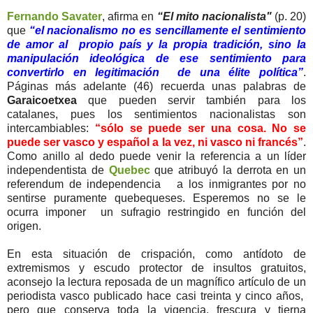
Fernando Savater
, afirma en
“El mito nacionalista"
(p. 20)
que
“el nacionalismo no es sencillamente el sentimiento
de amor al propio país y la propia tradición, sino la
manipulación ideológica de ese sentimiento para
convertirlo en legitimación de una élite política”
.
Páginas más adelante (46) recuerda unas palabras de
Garaicoetxea
que pueden servir también para los
catalanes, pues los sentimientos nacionalistas son
intercambiables:
“sólo se puede ser una cosa. No se
puede ser vasco y español a la vez, ni vasco ni francés”
.
Como anillo al dedo puede venir la referencia a un líder
independentista de
Quebec
que atribuyó la derrota en un
referendum de independencia a los inmigrantes por no
sentirse puramente quebequeses. Esperemos no se le
ocurra imponer un sufragio restringido en función del
origen.
En esta situación de crispación, como antídoto de
extremismos y escudo protector de insultos gratuitos,
aconsejo la lectura reposada de un magnífico artículo de un
periodista vasco publicado hace casi treinta y cinco años,
pero que conserva toda la vigencia, frescura y tierna