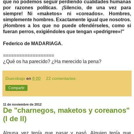
que no podemos seguir perdiendo cualidades humanas
por razones políticas. ¡Silencio, de una vez para
siempre! Ni «maketos» ni «coreados». Hombres,
simplemente hombres. Exactamente igual que nosotros.
¡Hombres a los que no puede ofendérseles, como si
fueran perros, exigiéndoles que tengan «pedrigree»!"
Federico de MADARIAGA.
===================
¿Qué os ha parecido? ¿Ha merecido la pena?
Duerobajo
en
8:00
22 comentarios:
Compartir
11 de noviembre de 2012
De "charnegos, maketos y coreanos"
(I de II)
Alguna vez tenía que pasar y pasó. Alguien tenía que