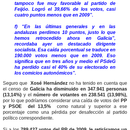
tampoco fue muy favorable al partido de
Feijóo. Logró el 39,66% de los votos, casi
cuatro puntos menos que en 2009”.
f) “En las últimas generales y en las
andaluzas perdimos 10 puntos, justo lo que
hemos retrocedido ahora en Galicia”,
recordaba ayer un destacado dirigente
socialista. Esa caída porcentual se traduce en
190.000 votos menos que en 2009. Eso
significa que en tres años y medio el PSdeG
ha perdido casi el 40% de su electorado en
los comicios autonómicos”.
Seguro que
Xosé Hernández
no ha tenido en cuenta que
el censo de
Galicia ha disminuido en 347.941 personas
(13,14%)
y el
número de votantes en 238.541 (13,98%),
por lo que podríamos considerar una caída de votos del
PP
y PSOE del 13,5%
como natural y superior a ese
porcentaje como una pérdida por desafección al partido
político correspondiente.
Si a los
789.427 votos del PP de 2009, le retiráramos un