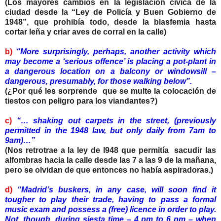
(Los mayores cambios en la legislación cívica de la
ciudad desde la “Ley de Policía y Buen Gobierno de
1948”, que prohibía todo, desde la blasfemia hasta
cortar leña y criar aves de corral en la calle)
b)
“More surprisingly, perhaps, another activity which
may become a ‘serious offence’ is placing a pot-plant in
a dangerous location on a balcony or windowsill –
dangerous, presumably, for those walking below”.
(¿Por qué les sorprende que se multe la colocación de
tiestos con peligro para los viandantes?)
c)
“… shaking out carpets in the street, (previously
permitted in the 1948 law, but only daily from 7am to
9am)…”
(Nos retrotrae a la ley de l948 que permitía sacudir las
alfombras hacia la calle desde las 7 a las 9 de la mañana,
pero se olvidan de que entonces no había aspiradoras.)
d)
“Madrid’s buskers, in any case, will soon find it
tougher to play their trade, having to pass a formal
music exam and possess a (free) licence in order to play.
Not, though, during siesta time – 4 pm to 6 pm – when