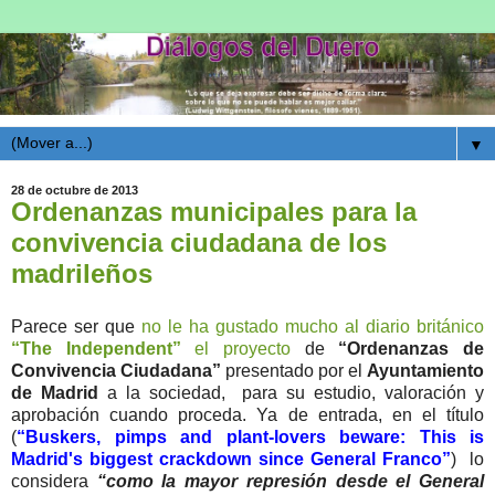
▼
28 de octubre de 2013
Ordenanzas municipales para la
convivencia ciudadana de los
madrileños
Parece ser que
no le ha gustado mucho al diario británico
“The Independent”
el proyecto
de
“Ordenanzas de
Convivencia Ciudadana”
presentado por el
Ayuntamiento
de Madrid
a la sociedad, para su estudio, valoración y
aprobación cuando proceda. Ya de entrada, en el título
(
“Buskers, pimps and plant-lovers beware: This is
Madrid's biggest crackdown since General Franco”
) lo
considera
“como la mayor represión desde el General