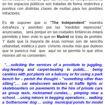
en los espacios públicos son tratadas de forma restrictiva y
punitiva con distintas clases de multas para los posibles
infractores.
Es de suponer que si
“The Independent”
muestra
extrañeza y asombro por las
"medidas represoras"
anunciadas, será porque en las ciudades británicas estará
permitido y bien visto lo que en
Madrid
se trata de prohibir.
Y dado que la mayoría de esas normas son de sencilla
urbanidad, estética y puro civismo, resulta más que dudoso
que le parezca mal que aquí no se permita lo que ellos
mismos allí no consienten:
“….soliciting the services of a prostitute to juggling,
dog-feeding and carpet-beating in public,… being
careless with pot plants on a balcony or for using a park
bench for – perish the thought – “something other than
sitting”,… car windscreen washers at traffic lights or
skateboarders on pavements to the hire of private cars
as group taxis, nicknamed cundas,… pimping near a
school, …using minors in begging operations… walking
a ‘bothersome’ dog … using municipal ponds for model