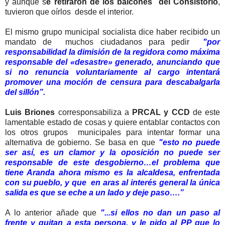
y aunque s
e retiraron de los balcones del Consistorio
,
tuvieron que oírlos desde el interior.
El mismo grupo municipal socialista dice haber recibido un
mandato de muchos ciudadanos para pedir
"por
responsabilidad la dimisión de la regidora como máxima
responsable del «desastre» generado, anunciando que
si no renuncia voluntariamente al cargo intentará
promover una moción de censura para descabalgarla
del sillón”.
Luis Briones
corresponsabiliza a
PRCAL y CCD
de este
lamentable estado de cosas y quiere entablar contactos con
los otros grupos municipales para intentar formar una
alternativa de gobierno. Se basa en que
"esto no puede
ser así, es un clamor y la oposición no puede ser
responsable de este desgobierno…el problema que
tiene Aranda ahora mismo es la alcaldesa, enfrentada
con su pueblo, y que en aras al interés general la única
salida es que se eche a un lado y deje paso….”
A lo anterior añade que
"...si ellos no dan un paso al
frente y quitan a esta persona, y le pido al PP que lo