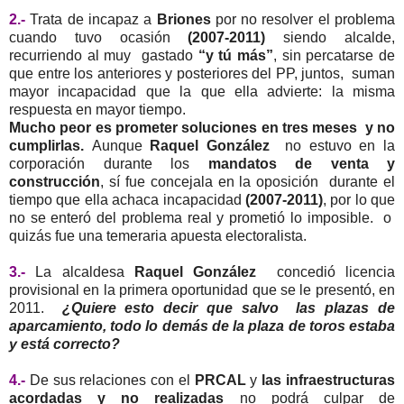
2.-
Trata de incapaz a
Briones
por no resolver el problema
cuando tuvo ocasión
(2007-2011)
siendo alcalde,
recurriendo al muy gastado
“y tú más”
, sin percatarse de
que entre los anteriores y posteriores del PP, juntos, suman
mayor incapacidad que la que ella advierte: la misma
respuesta en mayor tiempo.
Mucho peor es prometer soluciones en tres meses y no
cumplirlas.
Aunque
Raquel González
no estuvo en la
corporación durante los
mandatos de venta y
construcción
, sí fue concejala en la oposición durante el
tiempo que ella achaca incapacidad
(2007-2011)
, por lo que
no se enteró del problema real y prometió lo imposible. o
quizás fue una temeraria apuesta electoralista.
3.-
La alcaldesa
Raquel González
concedió licencia
provisional en la primera oportunidad que se le presentó, en
2011.
¿Quiere esto decir que salvo las plazas de
aparcamiento, todo lo demás de la plaza de toros estaba
y está correcto?
4.-
De sus relaciones con el
PRCAL
y
las infraestructuras
acordadas y no realizadas
no podrá culpar de