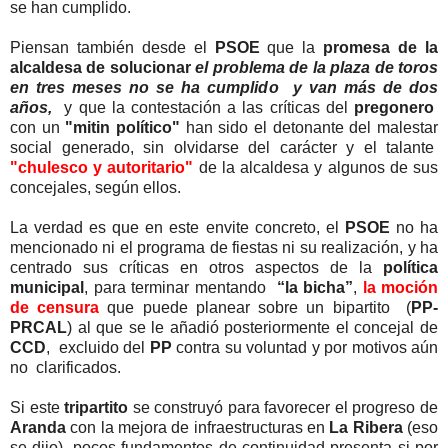
se han cumplido.
Piensan también desde el
PSOE
que la
promesa de la
alcaldesa de solucionar
el problema de la plaza de toros
en tres meses no se ha cumplido y van más de dos
años,
y que la contestación a las críticas del
pregonero
con un
"mitin político"
han sido el detonante del malestar
social generado, sin olvidarse del carácter y el talante
"chulesco y autoritario"
de la alcaldesa y algunos de sus
concejales, según ellos.
La verdad es que en este envite concreto, el
PSOE
no ha
mencionado ni el programa de fiestas ni su realización, y ha
centrado sus críticas en otros aspectos de la
política
municipal
, para terminar mentando
“la bicha”
,
la moción
de censura
que puede planear sobre un bipartito (
PP-
PRCAL
) al que se le añadió posteriormente el concejal de
CCD
, excluido del
PP
contra su voluntad y por motivos aún
no clarificados.
Si este
tripartito
se construyó para favorecer el progreso de
Aranda
con la mejora de infraestructuras en
La Ribera
(eso
se dijo), pocos fundamentos de continuidad presenta si por