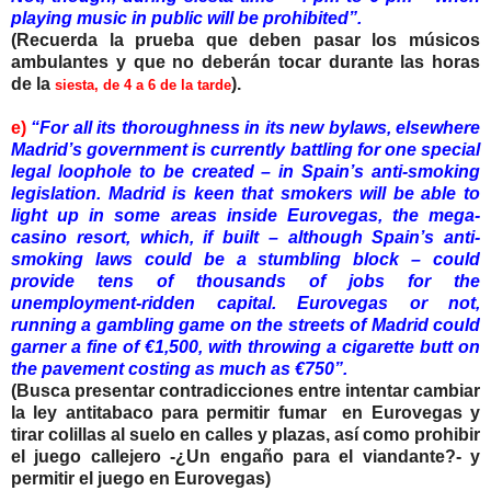
playing music in public will be prohibited”.
(Recuerda la prueba que deben pasar los músicos
ambulantes y que no deberán tocar durante las horas
de la
).
siesta, de 4 a 6 de la tarde
e)
“For all its thoroughness in its new bylaws, elsewhere
Madrid’s government is currently battling for one special
legal loophole to be created – in Spain’s anti-smoking
legislation. Madrid is keen that smokers will be able to
light up in some areas inside Eurovegas, the mega-
casino resort, which, if built – although Spain’s anti-
smoking laws could be a stumbling block – could
provide tens of thousands of jobs for the
unemployment-ridden capital. Eurovegas or not,
running a gambling game on the streets of Madrid could
garner a fine of €1,500, with throwing a cigarette butt on
the pavement costing as much as €750”.
(Busca presentar contradicciones entre intentar cambiar
la ley antitabaco para permitir fumar en Eurovegas y
tirar colillas al suelo en calles y plazas, así como prohibir
el juego callejero -¿Un engaño para el viandante?- y
permitir el juego en Eurovegas)