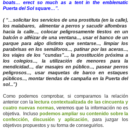
boats… erect so much as a tent in the emblematic
Puerta del Sol square…”.
( “…solicitar los servicios de una prostituta (en la calle),
los malabares, alimentar a perros y sacudir alfombras
hacia la calle..., colocar peligrosamente tiestos en un
balcón o alféizar de una ventana..., usar el banco de un
parque para algo distinto que sentarse..., limpiar los
parabrisas en los semáforos..., patinar por las aceras...,
los viajes de los “cundas”..., la prostitución próxima a
los colegios..., la utilización de menores para la
mendicidad..., dar masajes en público..., pasear perros
peligrosos..., usar maquetas de barco en estaques
públicos..., montar tiendas de campaña en la Puerta del
sol...”)
Como podemos comprobar, si comparamos la relación
anterior con la
lectura contextualizada de las cincuenta y
cuatro nuevas normas
, veremos que la información no es
objetiva. Incluso
podemos ampliar su contenido sobre la
confección, discusión y aplicación
, para juzgar los
objetivos propuestos y su forma de conseguirlos.