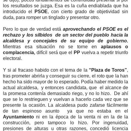
los resultados se juzga. Esa es la cuña endiablada que ha
introducido el
PSOE
, con cierto grado de objetividad sin
duda, para romper un tinglado y presentar otro.
Pero lo que de verdad está
aprovechando el PSOE es el
rechazo y los silbidos de un sector del pueblo hacia la
alcaldesa y concejales de su equipo de gobierno.
Mientras esa situación no se torne en
aplausos o
complacencia,
difícil será que el
PP
vuelva a repetir triunfo
electoral.
Y si al fracaso habido con el tema de la
“Plaza de Toros”
,
tras prometer abrirla y conseguir su cierre, el roto que la han
hecho ha sido mayor de lo esperado. Podía haber medido la
actual alcaldesa, y entonces candidata, que el alcance de
la promesa contenía demasiado riego, y no lo hizo. De ahí
que se lo restrieguen y vuelvan a hacerlo cada vez que se
presente la ocasión. La alcaldesa pudo zafarse fácilmente
de tan espinoso asunto ya que no estaba en el
Ayuntamiento
ni en la época de la venta ni en la de la
construcción, pero tampoco lo hizo. Por ingenuidad,
presiones de alturas u otras razones, concedió licencia