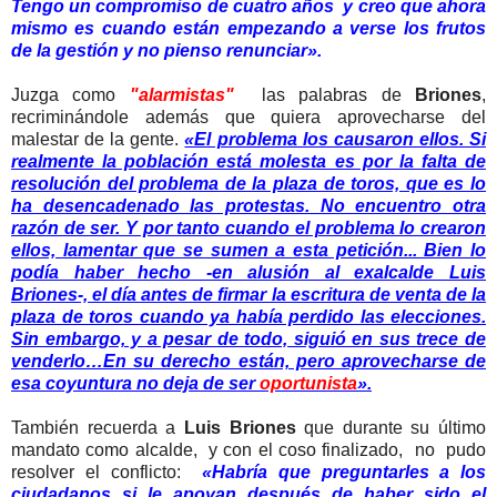
Tengo un compromiso de cuatro años y creo que ahora
mismo es cuando están empezando a verse los frutos
de la gestión y no pienso renunciar».
Juzga como
"alarmistas"
las palabras de
Briones
,
recriminándole además que quiera aprovecharse del
malestar de la gente.
«El problema los causaron ellos. Si
realmente la población está molesta es por la falta de
resolución del problema de la plaza de toros, que es lo
ha desencadenado las protestas. No encuentro otra
razón de ser. Y por tanto cuando el problema lo crearon
ellos, lamentar que se sumen a esta petición... Bien lo
podía haber hecho -en alusión al exalcalde Luis
Briones-, el día antes de firmar la escritura de venta de la
plaza de toros cuando ya había perdido las elecciones.
Sin embargo, y a pesar de todo, siguió en sus trece de
venderlo…En su derecho están, pero aprovecharse de
esa coyuntura no deja de ser
oportunista
».
También recuerda a
Luis Briones
que durante su último
mandato como alcalde, y con el coso finalizado, no pudo
resolver el conflicto:
«Habría que preguntarles a los
ciudadanos si le apoyan después de haber sido el