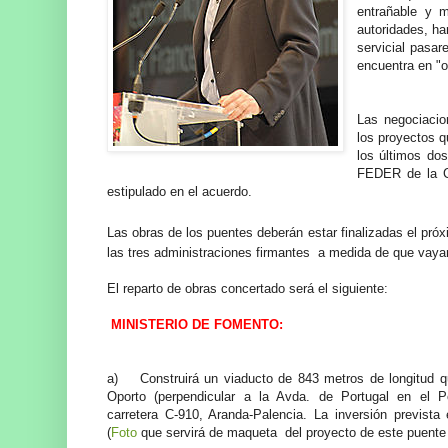
entrañable y m
autoridades, ha
servicial pasar
encuentra en "o
Las negociacio
los proyectos q
los últimos do
FEDER de la C.
estipulado en el acuerdo.
Las obras de los puentes deberán estar finalizadas el pró
las tres administraciones firmantes a medida de que vay
El reparto de obras concertado será el siguiente:
MINISTERIO DE FOMENTO:
a) Construirá un viaducto de 843 metros
de longitud 
Oporto (perpendicular a la Avda. de Portugal en el Po
carretera C-910, Aranda-Palencia. La inversión prevista
(
Foto
que servirá de maqueta del proyecto de este puente 