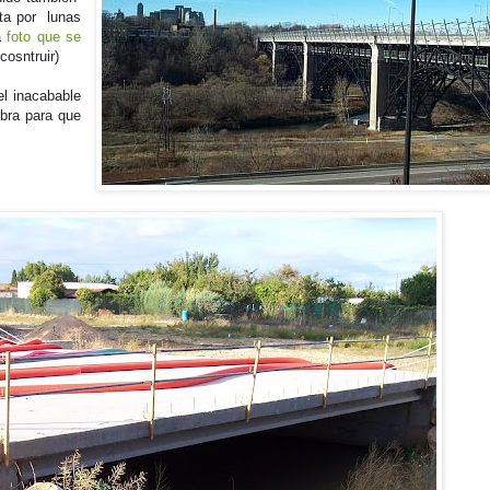
sta por lunas
La
foto que se
cosntruir)
l inacabable
obra para que