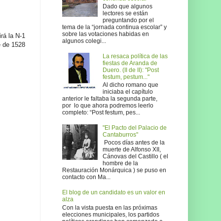
Dado que algunos
lectores se están
preguntando por el
tema de la “jornada continua escolar” y
sobre las votaciones habidas en
rá la N-1
algunos colegi...
e de 1528
La resaca política de las
fiestas de Aranda de
Duero. (II de II): "Post
festum, pestum..."
Al dicho romano que
iniciaba el capítulo
anterior le faltaba la segunda parte,
por lo que ahora podremos leerlo
completo: “Post festum, pes...
"El Pacto del Palacio de
Cantaburros"
Pocos días antes de la
muerte de Alfonso XII,
Cánovas del Castillo ( el
hombre de la
Restauración Monárquica ) se puso en
contacto con Ma...
El blog de un candidato es un valor en
alza
Con la vista puesta en las próximas
elecciones municipales, los partidos