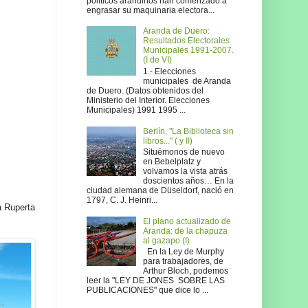
políticos arandinos han comenzado a
engrasar su maquinaria electora...
Aranda de Duero:
Resultados Electorales
Municipales 1991-2007.
(I de VI)
1.- Elecciones
municipales de Aranda
de Duero. (Datos obtenidos del
Ministerio del Interior. Elecciones
Municipales) 1991 1995 ...
Berlín, "La Biblioteca sin
libros..." ( y II)
Situémonos de nuevo
en Bebelplatz y
volvamos la vista atrás
doscientos años… En la
ciudad alemana de Düseldorf, nació en
1797, C. J. Heinri...
a Ruperta
El plano actualizado de
Aranda: de la chapuza
al gazapo (I)
En la Ley de Murphy
para trabajadores, de
Arthur Bloch, podemos
leer la "LEY DE JONES SOBRE LAS
PUBLICACIONES" que dice lo ...