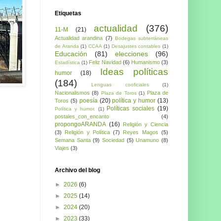
Etiquetas
actualidad
(376)
11-M
(21)
Actualidad arandina
(7)
Bodegas subterráneas
de Aranda
(1)
CCAA
(1)
Desajustes contables
(1)
Educación
(81)
elecciones
(96)
Feliz Navidad
(6)
Humanismo
(3)
Estadística
(1)
Ideas políticas
humor
(18)
(184)
Lenguas cooficiales
(1)
Nacionalismos
(8)
Plaza de
Plaza de Toros
(1)
poesía
(20)
política y humor
(13)
Toros
(5)
Políticas sociales
(19)
Política y humor.
(1)
postales_con_encanto
(4)
propongoARANDA
(16)
Religión y Ciencia
(3)
Religión y Política
(7)
Reyes Magos
(5)
Semana Santa
(9)
Sociedad
(5)
Unamuno
(8)
Viajes
(3)
Archivo del blog
►
2026
(6)
►
2025
(14)
►
2024
(20)
►
2023
(33)