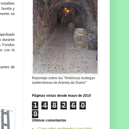
notables
bonita y
lmente se
 aprobado
o durante
8% Fondos
do con lo
tantes de
Reportaje sobre las "Históricas bodegas
subterráneas de Aranda de Duero"
Páginas vistas desde mayo de 2010
1
4
8
2
6
0
9
Últimos comentarios
¿Cree usted, realmente y con datos,