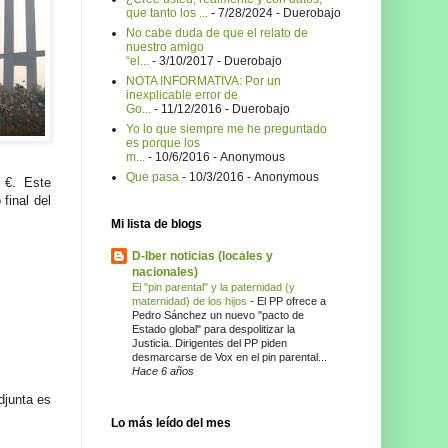
que tanto los ...
- 7/28/2024
- Duerobajo
No cabe duda de que el relato de
nuestro amigo
“el...
- 3/10/2017
- Duerobajo
NOTA INFORMATIVA: Por un
inexplicable error de
Go...
- 11/12/2016
- Duerobajo
Yo lo que siempre me he preguntado
es porque los
m...
- 10/6/2016
- Anonymous
Que pasa
- 10/3/2016
- Anonymous
 €. Este
 final del
Mi lista de blogs
D-Iber noticias (locales y
nacionales)
El "pin parental" y la paternidad (y
maternidad) de los hijos
-
El PP ofrece a
Pedro Sánchez un nuevo "pacto de
Estado global" para despolitizar la
Justicia. Dirigentes del PP piden
desmarcarse de Vox en el pin parental...
Hace 6 años
djunta es
Lo más leído del mes