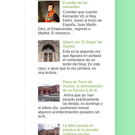
El poder de las
camarillas
Cuentan que cuando
Fernando VII, el Rey
Felón, volvió al trono de
España, Juan Martín
Díez, el Empecinado , regresó a
Madrid. El monarca ...
Quiero ver "El Ángel" de
Aranda
Esta es la segunda vez
que figurará en portada
el comentario de un
lector del blog. En este
caso, e igual que la vez primera, es
una lectora...
Plaza de Toros de
Aranda: la demostración
de un fracaso (I de II)
Ahora que ya han
pasado prácticamente
las fiestas, es domingo y
el último día, podremos revisar
algunos acontecimientos pasados sin
acrit...
La difícil puesta en
práctica de la jornada
continua escolar