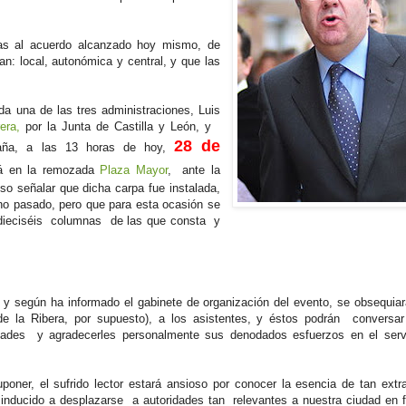
ias al acuerdo alcanzado hoy mismo, de
n: local, autonómica y central, y que las
da una de las tres administraciones, Luis
era,
por la Junta de Castilla y León, y
28 de
paña, a las 13 horas de hoy,
rá en la remozada
Plaza Mayor
, ante la
so señalar que dicha carpa fue instalada,
ano pasado, pero que para esta ocasión se
s dieciséis columnas de las que consta y
, y según ha informado el gabinete de organización del evento, se obsequia
de la Ribera, por supuesto), a los asistentes, y éstos podrán conversa
dades y agradecerles personalmente sus denodados esfuerzos en el servi
oner, el sufrido lector estará ansioso por conocer la esencia de tan extra
a inducido a desplazarse a autoridades tan relevantes a nuestra ciudad en 