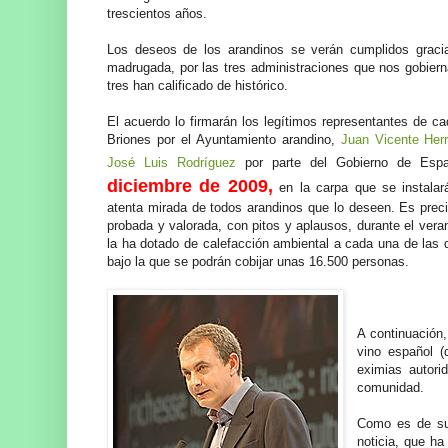
trescientos años.
Los deseos de los arandinos se verán cumplidos grac
madrugada, por las tres administraciones que nos gobierna
tres han calificado de histórico.
El acuerdo lo firmarán los legítimos representantes de ca
Briones por el Ayuntamiento arandino,
Juan Vicente Herr
José Luis Rodríguez
por parte del Gobierno de Es
diciembre de 2009,
en la carpa que se instala
atenta mirada de todos arandinos que lo deseen. Es preci
probada y valorada, con pitos y aplausos, durante el ver
la ha dotado de calefacción ambiental a cada una de la
bajo la que se podrán cobijar unas 16.500 personas.
A continuación
vino español (
eximias autori
comunidad.
Como es de sup
noticia, que h