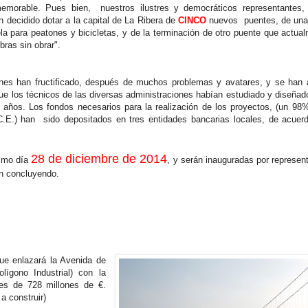
emorable. Pues bien, nuestros ilustres y democráticos representantes, 
n decidido dotar a la capital de La Ribera de
CINCO
nuevos puentes, de una 
ela para peatones y bicicletas, y de la terminación de otro puente que actua
bras sin obrar".
nes han fructificado, después de muchos problemas y avatares, y se han
ue los técnicos de las diversas administraciones habían estudiado y diseñad
s años. Los fondos necesarios para la realización de los proyectos, (un 9
E.) han sido depositados en tres entidades bancarias locales, de acuer
28 de diciembre de 2014
ximo día
, y serán inauguradas por represen
an concluyendo.
que enlazará la Avenida de
lígono Industrial) con la
 es de 728 millones de €.
a construir)