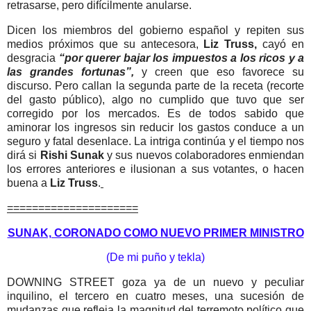
retrasarse, pero difícilmente anularse.
Dicen los miembros del gobierno español y repiten sus
medios próximos que su antecesora,
Liz Truss,
cayó en
desgracia
“por querer bajar los impuestos a los ricos y a
las grandes fortunas”,
y creen que eso favorece su
discurso. Pero callan la segunda parte de la receta (recorte
del gasto público), algo no cumplido que tuvo que ser
corregido por los mercados. Es de todos sabido que
aminorar los ingresos sin reducir los gastos conduce a un
seguro y fatal desenlace. La intriga continúa y el tiempo nos
dirá si
Rishi Sunak
y sus nuevos colaboradores enmiendan
los errores anteriores e ilusionan a sus votantes, o hacen
buena a
Liz Truss
.
=====================
SUNAK, CORONADO COMO NUEVO PRIMER MINISTRO
(De mi puño y tekla)
DOWNING STREET goza ya de un nuevo y peculiar
inquilino, el tercero en cuatro meses, una sucesión de
mudanzas que refleja la magnitud del terremoto político que