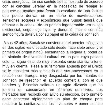
crisis energética. En ese sentido se ha mostrado de acuerdo
con el canciller Jeremy en la necesidad de rebajar el
paquete de ayudas para frenar la escalada de una factura
que puede derivar en un otoño de movilizaciones.
Tensiones sociales y económicas que Sunak tendrá que
afrontar a la cabeza de un partido ingobernable -en riesgo
existencial, según dijo ayer- y donde él mismo continúa
siendo figura divisiva por su papel en la caída de Johnson.
A sus 42 años, Sunak se convierte en el premier más joven
en dos siglos -es diputado solo desde hace siete años- y el
primero de origen hindú, encarnando la llegada al poder de
un símbolo de diversidad cultural en un país cuyo pasado
colonial sigue estando muy presente, circunstancia a tener
muy en cuenta.
Pese a su temprana apuesta por el Brexit,
se le considera más templado que sus antecesores en la
relación con Europa, muy desgastada por los intentos de
Johnson de reescribir el acuerdo comercial con el que
Londres y Bruselas sellaron un agrio divorcio que no
termina de consumarse en términos definitivos. Los
mercados han recibido con alivio su elección, pero primero
debe concretar rápidamente un plan de choque para
restaurar la confianza de los inversores y poner sentido