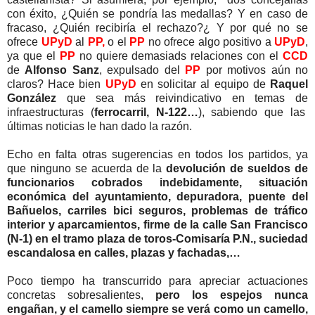
con éxito, ¿Quién se pondría las medallas? Y en caso de
fracaso, ¿Quién recibiría el rechazo?¿ Y por qué no se
ofrece
UPyD
al
PP,
o el
PP
no ofrece algo positivo a
UPyD
,
ya que el
PP
no quiere demasiads relaciones con el
CCD
de
Alfonso Sanz
, expulsado del
PP
por motivos aún no
claros? Hace bien
UPyD
en solicitar al equipo de
Raquel
González
que sea más reivindicativo en temas de
infraestructuras (
ferrocarril, N-122…
), sabiendo que las
últimas noticias le han dado la razón.
Echo en falta otras sugerencias en todos los partidos, ya
que ninguno se acuerda de la
devolución de sueldos de
funcionarios cobrados indebidamente, situación
económica del ayuntamiento, depuradora, puente del
Bañuelos, carriles bici seguros, problemas de tráfico
interior y aparcamientos, firme de la calle San Francisco
(N-1) en el tramo plaza de toros-Comisaría P.N., suciedad
escandalosa en calles, plazas y fachadas,…
Poco tiempo ha transcurrido para apreciar actuaciones
concretas sobresalientes,
pero los espejos nunca
engañan, y el camello siempre se verá como un camello,