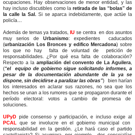
ocupaciones. Hay observaciones de menor entidad, y las
hay incluso discutibles como la
retirada de las “bolas” de
la calle la Sal.
Si se aparca indebidamente, que actúe la
policía…
Además de temas ya tratados,
IU
se centra en dos asuntos
muy serios de
Urbanismo
: expedientes caducados
(
urbanización Los Bronces y edifico Mercadona
) sobre
los que no hay falta de voluntad de petición de
responsabilidades. ¿Por qué esa falta de colaboración?
Respecto a la
ampliación del convento de La Aguilera
,
(
“el equipo de gobierno sigue solicitando informes, a
pesar de la documentación abundante de la ya se
dispone, sin decidirse a paralizar las obras”
) bien harían
los interesados en aclarar sus razones, no sea que los
hechos se unan a los rumores que se propagaron durante el
período electoral: votos a cambio de promesa de
soluciones.
UPyD
pide consenso y participación, e incluso exige al
PCAL
que se involucre en el gobierno municipal con
responsabilidad en la gestión. ¿Le hará caso el partido
castellanista? Si asumiera, por ejemplo, dos concejalías