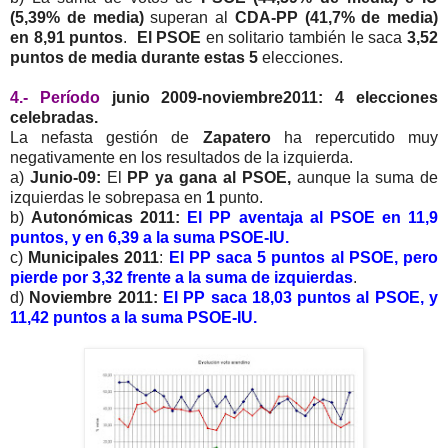
(5,39% de media)
superan al
CDA-PP (41,7% de media)
en 8,91 puntos
.
El PSOE
en solitario también le saca
3,52
puntos de media durante estas 5
elecciones.
4.- Período
junio 2009-noviembre2011: 4 elecciones
celebradas.
La nefasta gestión de
Zapatero
ha repercutido muy
negativamente en los resultados de la izquierda.
a)
Junio-09:
El
PP ya gana al PSOE,
aunque la suma de
izquierdas le sobrepasa en
1
punto.
b)
Autonómicas 2011:
El PP aventaja al PSOE en 11,9
puntos, y en 6,39 a la suma PSOE-IU.
c)
Municipales 2011
:
El PP saca 5 puntos al PSOE, pero
pierde por 3,32 frente a la suma de izquierdas
.
d)
Noviembre 2011:
El PP saca 18,03 puntos al PSOE, y
11,42 puntos a la suma PSOE-IU.