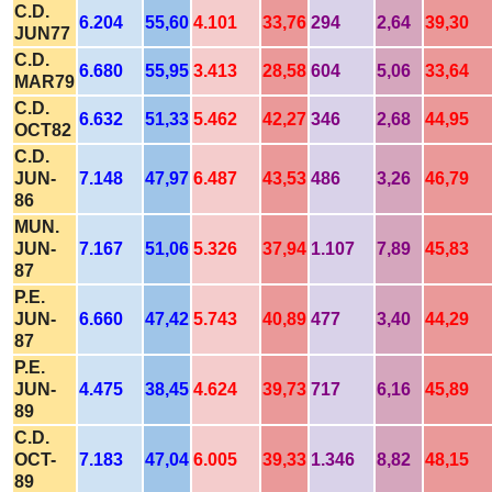
C.D.
6.204
55,60
4.101
33,76
294
2,64
39,30
JUN77
C.D.
6.680
55,95
3.413
28,58
604
5,06
33,64
MAR79
C.D.
6.632
51,33
5.462
42,27
346
2,68
44,95
OCT82
C.D.
JUN-
7.148
47,97
6.487
43,53
486
3,26
46,79
86
MUN.
JUN-
7.167
51,06
5.326
37,94
1.107
7,89
45,83
87
P.E.
JUN-
6.660
47,42
5.743
40,89
477
3,40
44,29
87
P.E.
JUN-
4.475
38,45
4.624
39,73
717
6,16
45,89
89
C.D.
OCT-
7.183
47,04
6.005
39,33
1.346
8,82
48,15
89