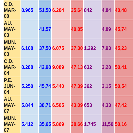
C.D.
MAR-
8.965
51,50
6.204
35,64
842
4,84
40,48
00
AU.
MAY-
41,57
40,85
4,89
45,74
03
MUN.
MAY-
6.108
37,50
6.075
37,30
1.292
7,93
45,23
03
C.D.
MAR-
8.288
42,98
9.089
47,13
632
3,28
50,41
04
P.E.
JUN-
5.250
45,74
5.440
47,39
362
3,15
50,54
04
AU.
MAY-
5.844
38,71
6.505
43,09
653
4,33
47,42
07
MUN.
MAY-
5.412
35,65
5.869
38,66
1.745
11,50
50,16
07