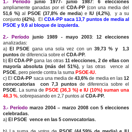
1.- Período
junio 1977- junio 1987
:
6 elecciones
ampliamente ganadas por el
CDA-PP
(con una media del
51,6 %)
al
PSOE (37,8% de media
) e
IU (4,2%)
, y a su
conjunto
(42%)
. El
CDA-PP saca 13,7 puntos de media al
PSOE y 9,6 al bloque de izquierda.
2.- Período
junio 1989 - mayo 2003
:
12 elecciones
analizadas:
a)
El PSOE
gana una sola vez con un
39,73 % y 1,3
puntos
de diferencia sobre el
CDA-PP.
b)
El CDA-PP
gana las otras
11 elecciones, 2 de ellas con
mayoría absoluta (más del 51%),
y las otras vence al
PSOE
, pero pierde contra la suma
PSOE-IU.
c) El
CDA-PP
saca una media de
43,6%
de media en las
12
convocatorias con 7,3 puntos
de diferencia sobre el
PSOE
. La suma de
PSOE (36,3 %) e IU (10%) suman una
46,3 %
, sobrepasando en 2,7 puntos al
CDA-PP.
3.- Período
marzo 2004 – marzo 2008 con 5 elecciones
celebradas.
a)
El PSOE vence en las 5 convocatorias.
b) La suma de votos de
PSOE (44,59% de media) e IU