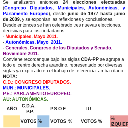
Se analizaron entonces
24 elecciones efectuadas
(
Congreso Diputados, Municipales, Autonómicas, y
Parlamento Europeo
), desde
junio de 1977 hasta junio
de 2009
, y se exponían las reflexiones y conclusiones.
Desde entonces se han celebrado tres nuevas elecciones,
decisivas para los ciudadanos:
-
Municipales, Mayo 2011.
-
Autonómicas, Mayo 2011.
-
Generales, Congreso de los Diputados y Senado,
Noviembre 2011.
Conviene recordar que bajo las siglas
CDA-PP
se agrupa a
todo el centro derecha arandino, representado por diversas
siglas ya explicado en el trabajo de referencia arriba citado.
NOTA:
C.D.: CONGRESO DIPUTADOS.
MUN.: MUNICIPALES.
P.E.: PARLAMENTO EUROPEO.
AU: AUTONÓMICAS.
C.D.A.
AÑO
P.S.O.E.
I.U.
- P.P.
%
VOTOS
%
VOTOS
%
VOTOS
%
IZQUIE