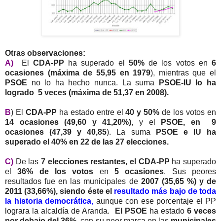
Otras observaciones:
A)
El
CDA-PP
ha superado el
50%
de los votos en
6
ocasiones (máxima de 55,95 en 1979
), mientras que el
PSOE
no lo ha hecho nunca. La suma
PSOE-IU lo ha
logrado 5 veces (máxima de 51,37 en 2008).
B
) El
CDA-PP
ha estado entre el
40 y 50%
de los votos en
14 ocasiones (49,60 y 41,20%)
, y el
PSOE, en 9
ocasiones (47,39 y 40,85
). La suma
PSOE e IU ha
superado el 40% en 22 de las 27 elecciones.
C)
De las
7 elecciones restantes, el CDA-PP
ha superado
el
36% de los votos
en
5 ocasiones
. Sus peores
resultados fue en las municipales de
2007 (35,65 %) y de
2011 (33,66%), siendo éste el
resultado más bajo de toda
la historia democrática
,
aunque con ese porcentaje el PP
lograra la alcaldía de Aranda.
El PSOE
ha estado
6 veces
por debajo del 36%,
con su peor marca en las
municipales