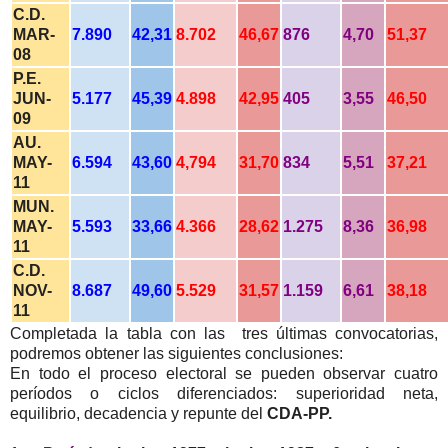
C.D.
MAR-
7.890
42,31
8.702
46,67
876
4,70
51,37
08
P.E.
JUN-
5.177
45,39
4.898
42,95
405
3,55
46,50
09
AU.
MAY-
6.594
43,60
4,794
31,70
834
5,51
37,21
11
MUN.
MAY-
5.593
33,66
4.366
28,62
1.275
8,36
36,98
11
C.D.
NOV-
8.687
49,60
5.529
31,57
1.159
6,61
38,18
11
Completada la tabla con las tres últimas convocatorias,
podremos obtener las siguientes conclusiones:
En todo el proceso electoral se pueden observar cuatro
períodos o ciclos diferenciados: superioridad neta,
equilibrio, decadencia y repunte del
CDA-PP.