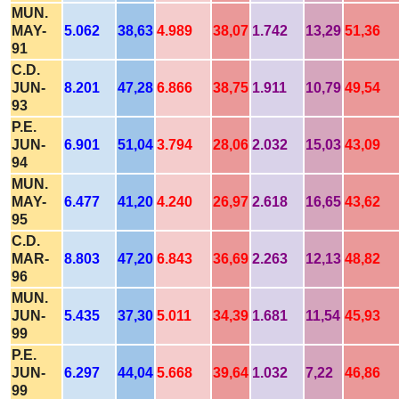
MUN.
MAY-
5.062
38,63
4.989
38,07
1.742
13,29
51,36
91
C.D.
JUN-
8.201
47,28
6.866
38,75
1.911
10,79
49,54
93
P.E.
JUN-
6.901
51,04
3.794
28,06
2.032
15,03
43,09
94
MUN.
MAY-
6.477
41,20
4.240
26,97
2.618
16,65
43,62
95
C.D.
MAR-
8.803
47,20
6.843
36,69
2.263
12,13
48,82
96
MUN.
JUN-
5.435
37,30
5.011
34,39
1.681
11,54
45,93
99
P.E.
JUN-
6.297
44,04
5.668
39,64
1.032
7,22
46,86
99