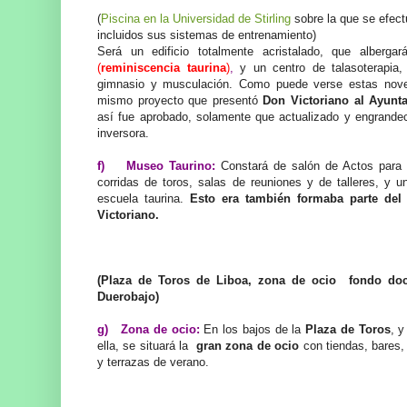
(
Piscina en la Universidad de Stirling
sobre la que se efect
incluidos sus sistemas de entrenamiento)
Será un edificio totalmente acristalado, que alberga
(
reminiscencia taurina
)
,
y un centro de talasoterapia,
gimnasio y musculación. Como puede verse estas nov
mismo proyecto que presentó
Don Victoriano al Ayunt
así fue aprobado, solamente que actualizado y engrande
inversora.
f) Museo Taurino:
Constará de salón de Actos para e
corridas de toros, salas de reuniones y de talleres, y un
escuela taurina.
Esto era también formaba parte del 
Victoriano.
(Plaza de Toros de Liboa, zona de ocio fondo do
Duerobajo)
g) Zona de ocio:
En los bajos de la
Plaza de Toros
, y
ella, se situará la
gran zona de ocio
con tiendas, bares,
y terrazas de verano.