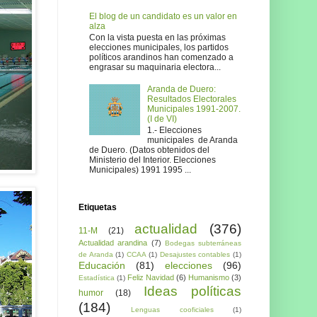
El blog de un candidato es un valor en
alza
Con la vista puesta en las próximas
elecciones municipales, los partidos
políticos arandinos han comenzado a
engrasar su maquinaria electora...
Aranda de Duero:
Resultados Electorales
Municipales 1991-2007.
(I de VI)
1.- Elecciones
municipales de Aranda
de Duero. (Datos obtenidos del
Ministerio del Interior. Elecciones
Municipales) 1991 1995 ...
Etiquetas
actualidad
(376)
11-M
(21)
Actualidad arandina
(7)
Bodegas subterráneas
de Aranda
(1)
CCAA
(1)
Desajustes contables
(1)
Educación
(81)
elecciones
(96)
Feliz Navidad
(6)
Humanismo
(3)
Estadística
(1)
Ideas políticas
humor
(18)
(184)
Lenguas cooficiales
(1)