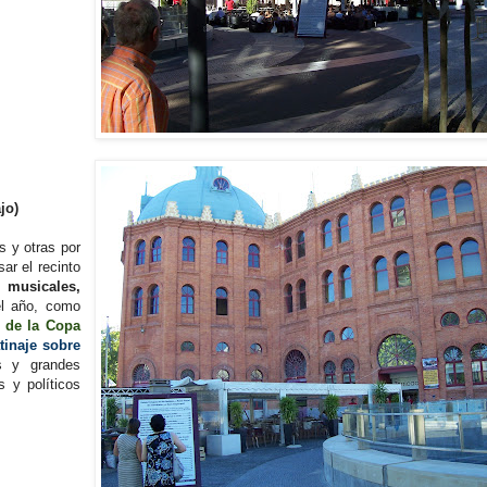
jo)
 y otras por
ar el recinto
s musicales,
el año, como
a de la Copa
tinaje sobre
es y grandes
s y políticos