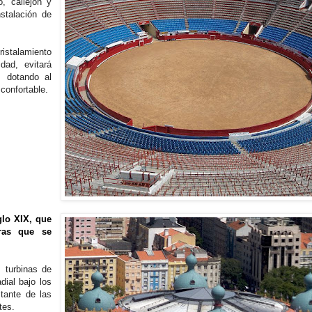
, callejón y
stalación de
ristalamiento
dad, evitará
o, dotando al
confortable.
glo XIX, que
ras que se
 turbinas de
dial bajo los
tante de las
tes.