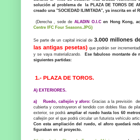
solución al problema de la PLAZA DE TOROS DE AR
creado una "SOCIEDAD ILIMITADA", ya inscrita en el R
(Derecha , sede de
ALADIN O.I.C
en Hong Kong, a
Centre IFC Four Seasons.JPG)
3.000 millones d
Se parte de un capital inicial de
las antigas pesetas)
que podrán ser incrementad
y se vaya materializando.
Ese fabuloso montante de mi
siguientes partidas:
1.- PLAZA DE TOROS.
A) EXTERIORES.
a) Ruedo, callejón y aforo:
Gracias a la previsión de
cubierta y construyeron el tendido con dobles filas de pil
exterior, se podrá
ampliar el ruedo hasta los 60 metro
callejón por el que podrá circular un futurista vehículo arti
Con esta ampliación del ruedo, el aforo quedará re
figuraban en el proyecto.