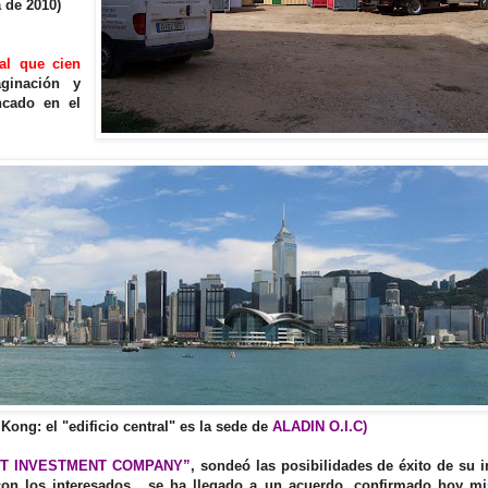
a de 2010)
al que cien
maginación y
ncado en el
Kong: el "edificio central" es la sede de
ALADIN O.I.C)
NT INVESTMENT COMPANY”
, sondeó las posibilidades de éxito de su 
con los interesados, se ha llegado a un acuerdo, confirmado hoy m