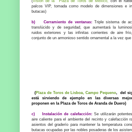
(
Visión de la Plaza de Toros de México,
con el ruedo
palcos VIP, tomada como modelo de dimensiones e in
butacas)
b)
Cerramiento de ventanas:
Triple sistema de ac
translúcido y de seguridad, que aumentará la luminosi
ruidos exteriores y las infinitas corrientes de aire frí
conjunto de un armonioso sentido ornamental a la vez que 
(
Plaza de Toros de Lisboa, Campo Pequeno
, del si
está sirviendo de ejemplo en las diversas mejo
proponen en la Plaza de Toros de Aranda de Duero)
c)
Instalación de calefacción:
Se utilizarán potentes
aire caliente para el ambiente del recinto y calefacción ra
asientos del graderío para mantener la temperatura cons
butacas ocupadas por las nobles posaderas de los asisten