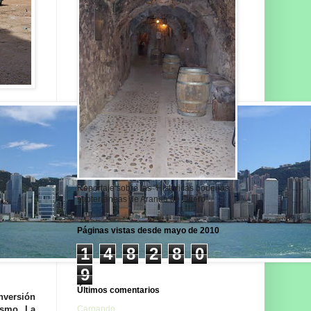
Reportaje sobre las "Históricas bodegas
subterráneas de Aranda de Duero"
Páginas vistas desde mayo de 2010
1
4
8
2
8
0
9
Últimos comentarios
inversión
Cargando...
ismo. La