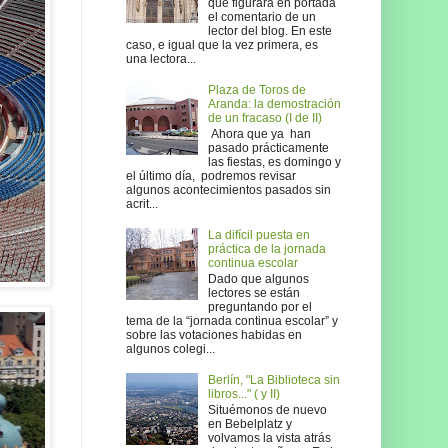
que figurará en portada
el comentario de un
lector del blog. En este
caso, e igual que la vez primera, es
una lectora...
Plaza de Toros de
Aranda: la demostración
de un fracaso (I de II)
Ahora que ya han
pasado prácticamente
las fiestas, es domingo y
el último día, podremos revisar
algunos acontecimientos pasados sin
acrit...
La difícil puesta en
práctica de la jornada
continua escolar
Dado que algunos
lectores se están
preguntando por el
tema de la “jornada continua escolar” y
sobre las votaciones habidas en
algunos colegi...
Berlín, "La Biblioteca sin
libros..." ( y II)
Situémonos de nuevo
en Bebelplatz y
volvamos la vista atrás