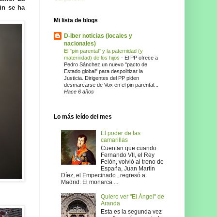
in se ha
Mi lista de blogs
D-Iber noticias (locales y
nacionales)
El "pin parental" y la paternidad (y
maternidad) de los hijos
-
El PP ofrece a
Pedro Sánchez un nuevo "pacto de
Estado global" para despolitizar la
Justicia. Dirigentes del PP piden
desmarcarse de Vox en el pin parental...
Hace 6 años
Lo más leído del mes
El poder de las
camarillas
Cuentan que cuando
Fernando VII, el Rey
Felón, volvió al trono de
España, Juan Martín
Díez, el Empecinado , regresó a
Madrid. El monarca ...
Quiero ver "El Ángel" de
Aranda
Esta es la segunda vez