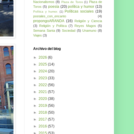
Nacionalismos
(8)
Plaza de
Plaza de Toros
(1)
poesía
(20)
política y humor
(13)
Toros
(5)
Políticas sociales
(19)
Política y humor.
(1)
postales_con_encanto
(4)
propongoARANDA
(16)
Religión y Ciencia
(3)
Religión y Política
(7)
Reyes Magos
(5)
Semana Santa
(9)
Sociedad
(5)
Unamuno
(8)
Viajes
(3)
Archivo del blog
►
2026
(6)
►
2025
(14)
►
2024
(20)
►
2023
(33)
►
2022
(56)
►
2021
(57)
►
2020
(38)
►
2019
(56)
►
2018
(50)
►
2017
(57)
►
2016
(57)
►
2015
(53)