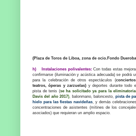
(Plaza de Toros de Liboa, zona de ocio.Fondo Dueroba
h) Instalaciones polivalentes:
Con todas estas mejoras
confirmarse (iluminación y acústica adecuada) se podrá us
para la celebración de otros espectáculos (
concierto
teatros, óperas y zarzuelas)
y deportes durante todo 
pista de tenis (
se ha solicitado ya para la eliminatori
Davis del año 2017
)
, balonmano, baloncesto,
pista de pa
hielo para las fiestas navideñas
, y demás celebracion
concentraciones de asistentes (mítines de los concejale
asociados) que requieran un amplio espacio.