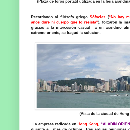
(Plaza de toros portátil utilizada en la feria arandin
Recordando al filósofo griego
Sófocles
(
“No hay m
años dure ni cuerpo que lo resista”
), forzaron la i
gracias a la intercesión casual a un arandino afi
extremo oriente, se fraguó la solución.
(Vista de la ciudad de Hong 
La empresa radicada en
Hong Kong,
“ALADIN ORIE
durante el mes de octubre. Tras arduas reuniones 