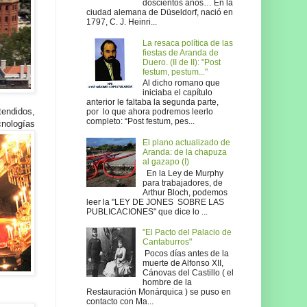
doscientos años… En la
ciudad alemana de Düseldorf, nació en
1797, C. J. Heinri...
La resaca política de las
fiestas de Aranda de
Duero. (II de II): "Post
festum, pestum..."
Al dicho romano que
iniciaba el capítulo
anterior le faltaba la segunda parte,
endidos,
por lo que ahora podremos leerlo
completo: “Post festum, pes...
cnologías
El plano actualizado de
Aranda: de la chapuza
al gazapo (I)
En la Ley de Murphy
para trabajadores, de
Arthur Bloch, podemos
leer la "LEY DE JONES SOBRE LAS
PUBLICACIONES" que dice lo ...
"El Pacto del Palacio de
Cantaburros"
Pocos días antes de la
muerte de Alfonso XII,
Cánovas del Castillo ( el
hombre de la
Restauración Monárquica ) se puso en
contacto con Ma...