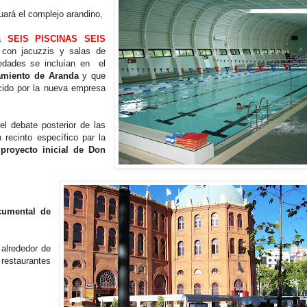
uará el complejo arandino,
rá
SEIS PISCINAS SEIS
 con jacuzzis y salas de
edades se incluían en el
amiento de Aranda
y que
cido por la nueva empresa
l debate posterior de las
 recinto específico par la
proyecto inicial de Don
cumental de
 alrededor de
 restaurantes