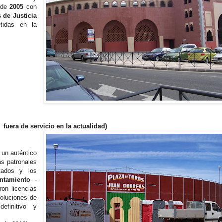
sde
2005
con
 de Justicia
etidas en la
fuera de servicio en la actualidad)
 un auténtico
as patronales
tados y los
ntamiento
-
ron licencias
oluciones de
definitivo y