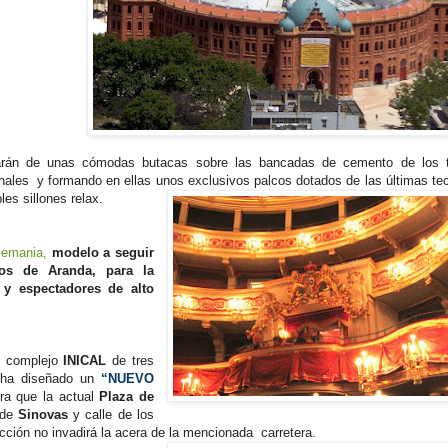
tarán de unas cómodas butacas sobre las bancadas de cemento de los t
nales y formando en ellas unos exclusivos palcos dotados de las últimas te
les sillones relax.
Alemania,
modelo a seguir
os de Aranda, para la
 y espectadores de alto
l complejo
INICAL
de tres
e ha diseñado un
“NUEVO
ura que la actual
Plaza de
a de
Sinovas
y calle de los
cción no invadirá la acera de la mencionada carretera.