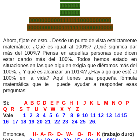
1111111
1111111
000000000011111110000000000
0000000000011111110000000000
Ahora, fíjate en esto... Desde un punto de vista estrictamente
matemático: ¿Qué es igual al 100%? ¿Qué significa dar
más del 100%? Piensa en aquellas personas que dicen
estar dando más del 100%. Todos hemos estado en
situaciones en las que alguien exigía que diéramos más del
100%. ¿ Y qué es alcanzar un 101%? ¿Hay algo que esté al
100% en la vida? Aquí tienes una pequeña fórmula
matemática que te puede ayudar a responder esas
preguntas:
Si:
A B C D E F G H I J K L M N O P
Q R S T U V W X Y Z
Vale
:
1 2 3 4 5 6 7 8 9 10 11 12 13 14 15
16 17 18 19 20 21 22 23 24 25 26.
Entonces,
H- A- R- D- W- O- R- K
(
trabajo duro
)