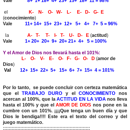
Vale
8+ 1+ 18+ 4+ 23+ 15+ 18+ 11 = 98%
el
K- N- O- W- L- E- D- G- E
(
conocimiento
)
Vale
11+ 14+ 15+ 23+ 12+ 5+ 4+ 7+ 5 = 96%
la
A- T- T- I- T- U- D- E
(
actitud
)
Vale
1+ 20+ 20+ 9+ 20+ 21+ 4+ 5 = 100%
Y el Amor de Dios nos llevará hasta el 101%:
L- O- V- E- O- F- G- O- D
(
amor de
Dios
)
Val
12+ 15+ 22+ 5+ 15+ 6+ 7+ 15+ 4 = 101%
Por lo tanto, se puede concluir con certeza matemática
que el
TRABAJO DURO
y el
CONOCIMIENTO
nos
acercan al 100%, que la
ACTITUD EN LA VIDA
nos lleva
hasta el 100% y que el
AMOR DE DIOS
nos pone en la
cumbre con un 101%. ¡¡¡¡Que tenga un buen día y que
Dios le bendiga!!!! Este era el texto del correo y del
juego matemático.
::::::::::::::::::::::::::::::::::::::::::::::::::::::::::::