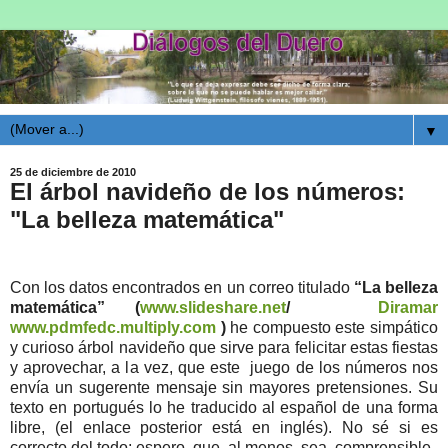
▼
25 de diciembre de 2010
El árbol navideño de los números:
"La belleza matemática"
Con los datos encontrados en un correo titulado
“La belleza
matemática” (
www.slideshare.net
/
Diramar
www.pdmfedc.multiply.com
)
he compuesto este simpático
y curioso árbol navideño que sirve para felicitar estas fiestas
y aprovechar, a la vez, que este juego de los números nos
envía un sugerente mensaje sin mayores pretensiones. Su
texto en portugués lo he traducido al español de una forma
libre, (el enlace posterior está en inglés). No sé si es
correcto del todo; espero que, al menos, sea comprensible.