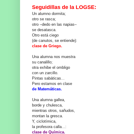
Seguidillas de la LOGSE:
Un alumno dormita;
otro se rasca;
otro –dedo en las napias–
se desatasca.
Otro está ciego
(de canutos, se entiende):
clase de Griego.
Una alumna nos muestra
su canalillo;
otra exhibe el ombligo
con un zarcillo.
Pintas sabáticas...
Pero estamos en clase
de Matemáticas.
Una alumna gallea,
borde y chulesca,
mientras otros, sañudos,
montan la gresca.
Y, ciclotímica,
la profesora calla...:
clase de Química.