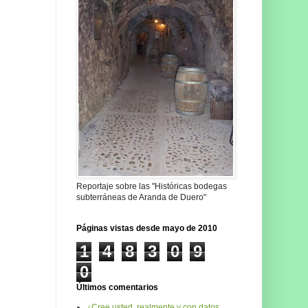
Reportaje sobre las "Históricas bodegas
subterráneas de Aranda de Duero"
Páginas vistas desde mayo de 2010
1
4
8
3
0
9
0
Últimos comentarios
¿Cree usted, realmente y con datos,