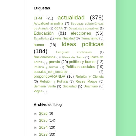
Etiquetas
actualidad
(376)
11-M
(21)
Actualidad arandina
(7)
Bodegas subterráneas
de Aranda
(1)
CCAA
(1)
Desajustes contables
(1)
Educación
(81)
elecciones
(96)
Feliz Navidad
(6)
Humanismo
(3)
Estadística
(1)
Ideas políticas
humor
(18)
(184)
Lenguas cooficiales
(1)
Nacionalismos
(8)
Plaza de
Plaza de Toros
(1)
poesía
(20)
política y humor
(13)
Toros
(5)
Políticas sociales
(19)
Política y humor.
(1)
postales_con_encanto
(4)
propongoARANDA
(16)
Religión y Ciencia
(3)
Religión y Política
(7)
Reyes Magos
(5)
Semana Santa
(9)
Sociedad
(5)
Unamuno
(8)
Viajes
(3)
Archivo del blog
►
2026
(6)
►
2025
(14)
►
2024
(20)
►
2023
(33)