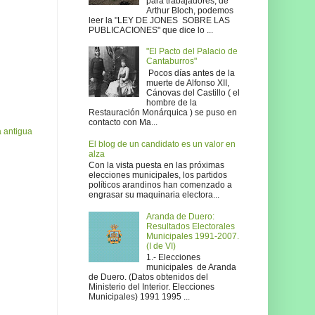
para trabajadores, de
Arthur Bloch, podemos
leer la "LEY DE JONES SOBRE LAS
PUBLICACIONES" que dice lo ...
"El Pacto del Palacio de
Cantaburros"
Pocos días antes de la
muerte de Alfonso XII,
Cánovas del Castillo ( el
hombre de la
Restauración Monárquica ) se puso en
contacto con Ma...
 antigua
El blog de un candidato es un valor en
alza
Con la vista puesta en las próximas
elecciones municipales, los partidos
políticos arandinos han comenzado a
engrasar su maquinaria electora...
Aranda de Duero:
Resultados Electorales
Municipales 1991-2007.
(I de VI)
1.- Elecciones
municipales de Aranda
de Duero. (Datos obtenidos del
Ministerio del Interior. Elecciones
Municipales) 1991 1995 ...