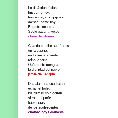
La didáctica lúdica:
brisca, rentoy,
tres en raya, strip-poker,
damas, game boy...
El profe, en coma.
Suele pasar a veces:
clase de Idioma.
Cuando escribe sus frases
en la pizarra,
nadie lee ni atiende:
reina la farra.
Qué pronto mengua
la dignidad del pobre
profe de Lengua...
Dos alumnos que trotan
echan el bofe;
los demás sólo corren
si mira el profe.
Idiosincrasia
de los adolescentes
cuando hay Gimnasia.