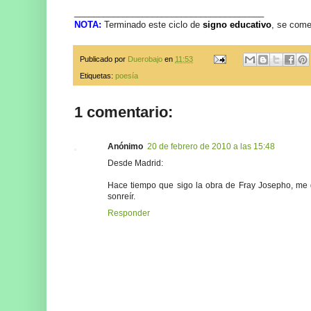
_______________________________________
NOTA:
Terminado este ciclo de
signo educativo
, se come
Publicado por
Duerobajo
en
11:53
Etiquetas:
poesía
1 comentario:
Anónimo
20 de febrero de 2010 a las 15:48
Desde Madrid:
Hace tiempo que sigo la obra de Fray Josepho, me de
sonreír.
Responder