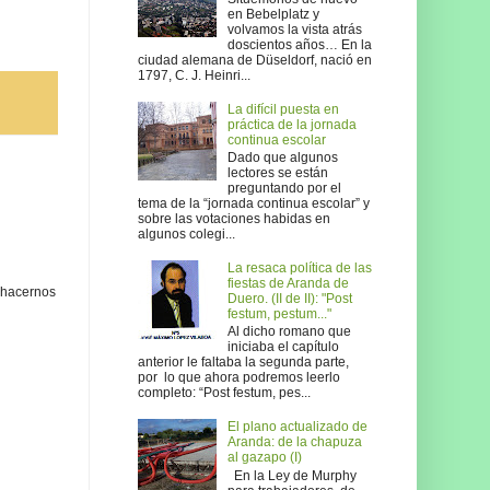
en Bebelplatz y
volvamos la vista atrás
doscientos años… En la
ciudad alemana de Düseldorf, nació en
1797, C. J. Heinri...
La difícil puesta en
práctica de la jornada
continua escolar
Dado que algunos
lectores se están
preguntando por el
tema de la “jornada continua escolar” y
sobre las votaciones habidas en
algunos colegi...
La resaca política de las
fiestas de Aranda de
 hacernos
Duero. (II de II): "Post
festum, pestum..."
Al dicho romano que
iniciaba el capítulo
anterior le faltaba la segunda parte,
por lo que ahora podremos leerlo
completo: “Post festum, pes...
El plano actualizado de
Aranda: de la chapuza
al gazapo (I)
En la Ley de Murphy