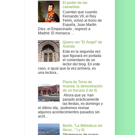
El poder de las
camarillas
Cuentan que cuando
Fernando VII, el Rey
Felón, volvió al trono de
España, Juan Martín
Díez, el Empecinado , regresó a
Madrid. El monarca ...
Quiero ver "El Ángel" de
Aranda
Esta es la segunda vez
que figurará en portada
el comentario de un
lector del blog. En este
caso, e igual que la vez primera, es
una lectora...
Plaza de Toros de
Aranda: la demostración
de un fracaso (I de II)
Ahora que ya han
pasado prácticamente
las fiestas, es domingo y
el último día, podremos revisar
algunos acontecimientos pasados sin
acrit...
Berlín, "La Biblioteca sin
libros..." ( y II)
Situémonos de nuevo