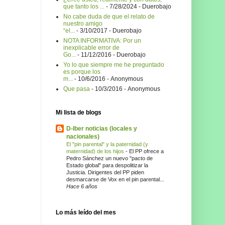
que tanto los ...
- 7/28/2024
- Duerobajo
No cabe duda de que el relato de
nuestro amigo
“el...
- 3/10/2017
- Duerobajo
NOTA INFORMATIVA: Por un
inexplicable error de
Go...
- 11/12/2016
- Duerobajo
Yo lo que siempre me he preguntado
es porque los
m...
- 10/6/2016
- Anonymous
Que pasa
- 10/3/2016
- Anonymous
Mi lista de blogs
D-Iber noticias (locales y
nacionales)
El "pin parental" y la paternidad (y
maternidad) de los hijos
-
El PP ofrece a
Pedro Sánchez un nuevo "pacto de
Estado global" para despolitizar la
Justicia. Dirigentes del PP piden
desmarcarse de Vox en el pin parental...
Hace 6 años
Lo más leído del mes