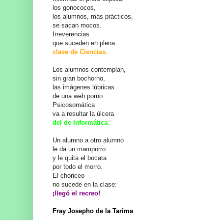
los gonococos,
los alumnos, más prácticos,
se sacan mocos.
Irreverencias
que suceden en plena
clase de Ciencias.
Los alumnos contemplan,
sin gran bochorno,
las imágenes lúbricas
de una web porno.
Psicosomática
va a resultar la úlcera
del de Informática.
Un alumno a otro alumno
le da un mamporro
y le quita el bocata
por todo el morro.
El choriceo
no sucede en la clase:
¡llegó el recreo!
Fray Josepho de la Tarima