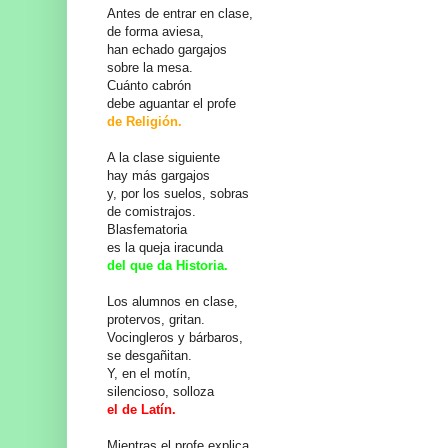
Antes de entrar en clase,
de forma aviesa,
han echado gargajos
sobre la mesa.
Cuánto cabrón
debe aguantar el profe
de Religión.
A la clase siguiente
hay más gargajos
y, por los suelos, sobras
de comistrajos.
Blasfematoria
es la queja iracunda
del que da Historia.
Los alumnos en clase,
protervos, gritan.
Vocingleros y bárbaros,
se desgañitan.
Y, en el motín,
silencioso, solloza
el de Latín.
Mientras el profe explica