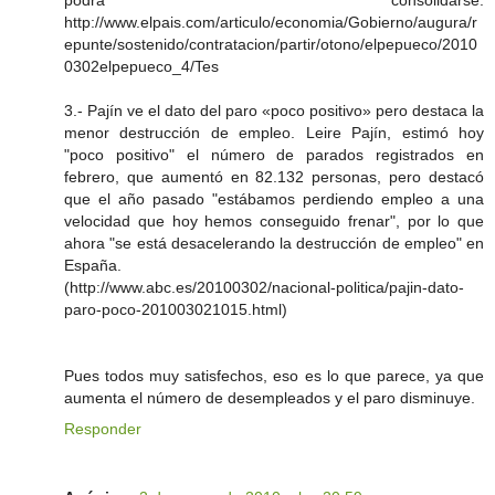
podrá consolidarse.
http://www.elpais.com/articulo/economia/Gobierno/augura/r
epunte/sostenido/contratacion/partir/otono/elpepueco/2010
0302elpepueco_4/Tes
3.- Pajín ve el dato del paro «poco positivo» pero destaca la
menor destrucción de empleo. Leire Pajín, estimó hoy
"poco positivo" el número de parados registrados en
febrero, que aumentó en 82.132 personas, pero destacó
que el año pasado "estábamos perdiendo empleo a una
velocidad que hoy hemos conseguido frenar", por lo que
ahora "se está desacelerando la destrucción de empleo" en
España.
(http://www.abc.es/20100302/nacional-politica/pajin-dato-
paro-poco-201003021015.html)
Pues todos muy satisfechos, eso es lo que parece, ya que
aumenta el número de desempleados y el paro disminuye.
Responder