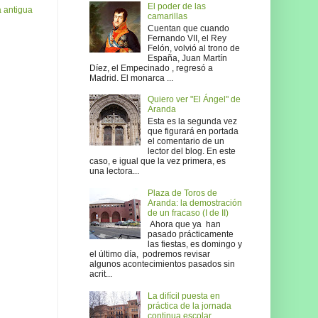
El poder de las
 antigua
camarillas
Cuentan que cuando
Fernando VII, el Rey
Felón, volvió al trono de
España, Juan Martín
Díez, el Empecinado , regresó a
Madrid. El monarca ...
Quiero ver "El Ángel" de
Aranda
Esta es la segunda vez
que figurará en portada
el comentario de un
lector del blog. En este
caso, e igual que la vez primera, es
una lectora...
Plaza de Toros de
Aranda: la demostración
de un fracaso (I de II)
Ahora que ya han
pasado prácticamente
las fiestas, es domingo y
el último día, podremos revisar
algunos acontecimientos pasados sin
acrit...
La difícil puesta en
práctica de la jornada
continua escolar