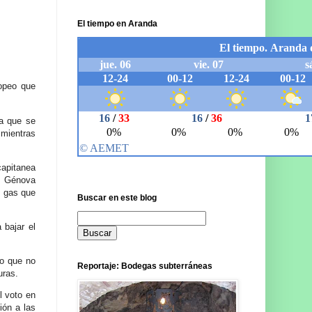
El tiempo en Aranda
ropeo que
sa que se
 mientras
capitanea
de Génova
l gas que
Buscar en este blog
 bajar el
ño que no
Reportaje: Bodegas subterráneas
uras.
l voto en
ión a las