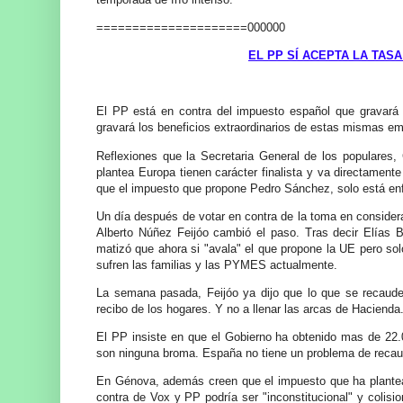
=====================000000
EL PP SÍ ACEPTA LA TAS
El PP está en contra del impuesto español que gravará
gravará los beneficios extraordinarios de estas mismas emp
Reflexiones que la Secretaria General de los populares,
plantea Europa tienen carácter finalista y va directament
que el impuesto que propone Pedro Sánchez, solo está enf
Un día después de votar en contra de la toma en conside
Alberto Núñez Feijóo cambió el paso. Tras decir Elías
matizó que ahora si "avala" el que propone la UE pero sol
sufren las familias y las PYMES actualmente.
La semana pasada, Feijóo ya dijo que lo que se recaude 
recibo de los hogares. Y no a llenar las arcas de Hacienda
El PP insiste en que el Gobierno ha obtenido mas de 22.
son ninguna broma. España no tiene un problema de recaud
En Génova, además creen que el impuesto que ha plantea
contra de Vox y PP podría ser "inconstitucional" y colis