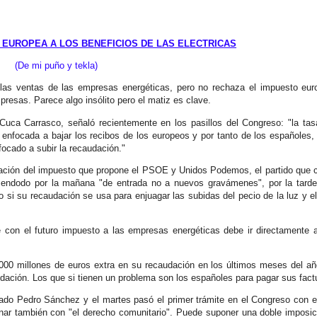
A EUROPEA A LOS BENEFICIOS DE LAS ELECTRICAS
(De mi puño y tekla)
 las ventas de las empresas energéticas, pero no rechaza el impuesto eu
resas. Parece algo insólito pero el matiz es clave.
 Cuca Carrasco, señaló recientemente en los pasillos del Congreso: "la ta
e enfocada a bajar los recibos de los europeos y por tanto de los españoles,
ocado a subir la recaudación."
ración del impuesto que propone el PSOE y Unidos Podemos, el partido que 
 Bendodo por la mañana "de entrada no a nuevos gravámenes", por la tar
o si su recaudación se usa para enjuagar las subidas del pecio de la luz y e
con el futuro impuesto a las empresas energéticas debe ir directamente a
.
000 millones de euros extra en su recaudación en los últimos meses del a
ación. Los que si tienen un problema son los españoles para pagar sus fact
do Pedro Sánchez y el martes pasó el primer trámite en el Congreso con e
ionar también con "el derecho comunitario". Puede suponer una doble imposic