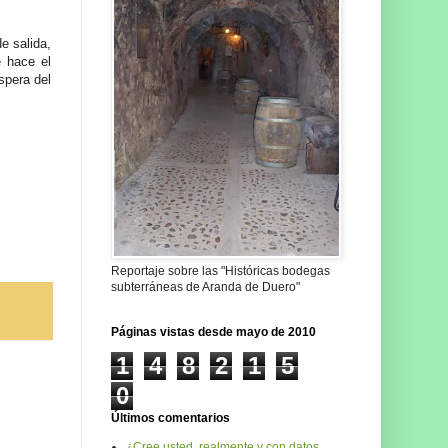
e salida,
e hace el
spera del
Reportaje sobre las "Históricas bodegas
subterráneas de Aranda de Duero"
Páginas vistas desde mayo de 2010
1
4
8
2
1
5
0
Últimos comentarios
¿Cree usted, realmente y con datos,