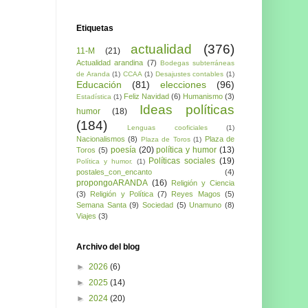
Etiquetas
actualidad
(376)
11-M
(21)
Actualidad arandina
(7)
Bodegas subterráneas
de Aranda
(1)
CCAA
(1)
Desajustes contables
(1)
Educación
(81)
elecciones
(96)
Feliz Navidad
(6)
Humanismo
(3)
Estadística
(1)
Ideas políticas
humor
(18)
(184)
Lenguas cooficiales
(1)
Nacionalismos
(8)
Plaza de
Plaza de Toros
(1)
poesía
(20)
política y humor
(13)
Toros
(5)
Políticas sociales
(19)
Política y humor.
(1)
postales_con_encanto
(4)
propongoARANDA
(16)
Religión y Ciencia
(3)
Religión y Política
(7)
Reyes Magos
(5)
Semana Santa
(9)
Sociedad
(5)
Unamuno
(8)
Viajes
(3)
Archivo del blog
►
2026
(6)
►
2025
(14)
►
2024
(20)