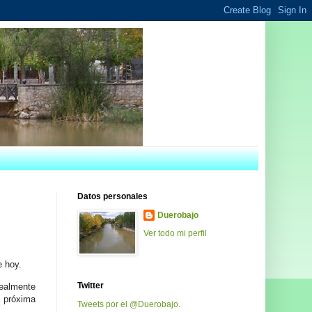
Datos personales
Duerobajo
Ver todo mi perfil
e hoy.
Twitter
realmente
a próxima
Tweets por el @Duerobajo.