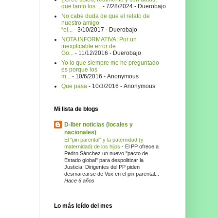
que tanto los ...
- 7/28/2024
- Duerobajo
No cabe duda de que el relato de
nuestro amigo
“el...
- 3/10/2017
- Duerobajo
NOTA INFORMATIVA: Por un
inexplicable error de
Go...
- 11/12/2016
- Duerobajo
Yo lo que siempre me he preguntado
es porque los
m...
- 10/6/2016
- Anonymous
Que pasa
- 10/3/2016
- Anonymous
Mi lista de blogs
D-Iber noticias (locales y
nacionales)
El "pin parental" y la paternidad (y
maternidad) de los hijos
-
El PP ofrece a
Pedro Sánchez un nuevo "pacto de
Estado global" para despolitizar la
Justicia. Dirigentes del PP piden
desmarcarse de Vox en el pin parental...
Hace 6 años
Lo más leído del mes