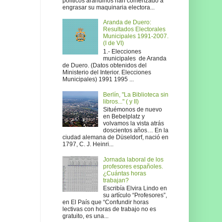
políticos arandinos han comenzado a
engrasar su maquinaria electora...
Aranda de Duero:
Resultados Electorales
Municipales 1991-2007.
(I de VI)
1.- Elecciones
municipales de Aranda
de Duero. (Datos obtenidos del
Ministerio del Interior. Elecciones
Municipales) 1991 1995 ...
Berlín, "La Biblioteca sin
libros..." ( y II)
Situémonos de nuevo
en Bebelplatz y
volvamos la vista atrás
doscientos años… En la
ciudad alemana de Düseldorf, nació en
1797, C. J. Heinri...
Jornada laboral de los
profesores españoles.
¿Cuántas horas
trabajan?
Escribía Elvira Lindo en
su artículo “Profesores”,
en El País que “Confundir horas
lectivas con horas de trabajo no es
gratuito, es una...