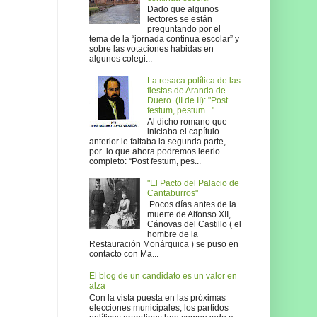
Dado que algunos
lectores se están
preguntando por el
tema de la “jornada continua escolar” y
sobre las votaciones habidas en
algunos colegi...
La resaca política de las
fiestas de Aranda de
Duero. (II de II): "Post
festum, pestum..."
Al dicho romano que
iniciaba el capítulo
anterior le faltaba la segunda parte,
por lo que ahora podremos leerlo
completo: “Post festum, pes...
"El Pacto del Palacio de
Cantaburros"
Pocos días antes de la
muerte de Alfonso XII,
Cánovas del Castillo ( el
hombre de la
Restauración Monárquica ) se puso en
contacto con Ma...
El blog de un candidato es un valor en
alza
Con la vista puesta en las próximas
elecciones municipales, los partidos