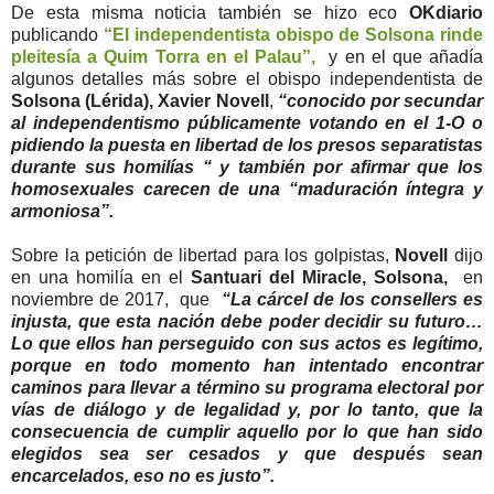
De esta misma noticia también se hizo eco
OKdiario
publicando
“El independentista obispo de Solsona rinde
pleitesía a Quim Torra en el Palau”,
y en el que añadía
algunos detalles más sobre el obispo independentista de
Solsona (Lérida), Xavier Novell
,
“conocido por secundar
al independentismo públicamente votando en el 1-O o
pidiendo la puesta en libertad de los presos separatistas
durante sus homilías “ y también por afirmar que los
homosexuales carecen de una “maduración íntegra y
armoniosa”.
Sobre la petición de libertad para los golpistas,
Novell
dijo
en una homilía en el
Santuari del Miracle, Solsona,
en
noviembre de 2017, que
“La cárcel de los consellers es
injusta, que esta nación debe poder decidir su futuro…
Lo que ellos han perseguido con sus actos es legítimo,
porque en todo momento han intentado encontrar
caminos para llevar a término su programa electoral por
vías de diálogo y de legalidad y, por lo tanto, que la
consecuencia de cumplir aquello por lo que han sido
elegidos sea ser cesados y que después sean
encarcelados, eso no es justo”.