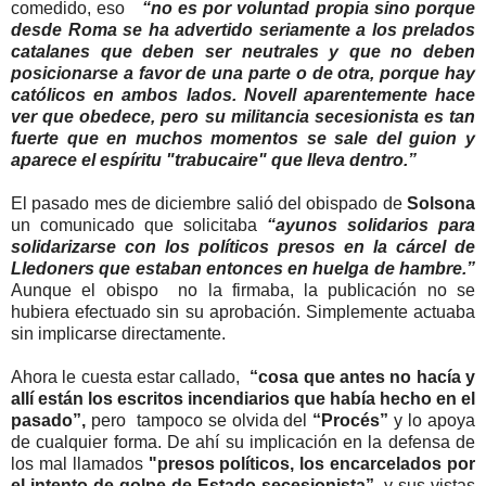
comedido, eso
“no es por voluntad propia sino porque
desde Roma se ha advertido seriamente a los prelados
catalanes que deben ser neutrales y que no deben
posicionarse a favor de una parte o de otra, porque hay
católicos en ambos lados. Novell aparentemente hace
ver que obedece, pero su militancia secesionista es tan
fuerte que en muchos momentos se sale del guion y
aparece el espíritu "trabucaire" que lleva dentro.”
El pasado mes de diciembre salió del obispado de
Solsona
un comunicado que solicitaba
“ayunos solidarios para
solidarizarse con los políticos presos en la cárcel de
Lledoners que estaban entonces en huelga de hambre.”
Aunque el obispo no la firmaba, la publicación no se
hubiera efectuado sin su aprobación. Simplemente actuaba
sin implicarse directamente.
Ahora le cuesta estar callado,
“cosa que antes no hacía y
allí están los escritos incendiarios que había hecho en el
pasado”,
pero tampoco se olvida del
“Procés”
y lo apoya
de cualquier forma. De ahí su implicación en la defensa de
los mal llamados
"presos políticos, los encarcelados por
el intento de golpe de Estado secesionista”,
y sus vistas