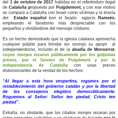
del
1 de octubre de 2017
habidas en el referéndum ilegal
de
Cataluña p
ropuesto por
Puigdemont,
y con ese motivo
se compara a Cataluña con Israel como víctimas y la tiranía
del
Estado español c
on el faraón egipcio
Ramsés,
empleando el fanatismo más despreciable con los
pequeños y olvidándose del mensaje cristiano.
Es un hecho demostrado que la iglesia catalana aprovecha
cualquier púlpito para brindar sin sonrojo su apoyo al
independentismo, incluido el de la
abadía de Monserrat
,
cuyos monjes rezaron públicamente por los golpistas
presos, por el Govern de Puigdmont y por la
independencia de Cataluña
con unas preces
distorsionantes de la verdad de los hechos:
“Al llegar a esta hora vespertina, rogamos por el
restablecimiento del gobierno catalán y por la libertad
de los consejeros elegidos democráticamente.
Roguemos al Señor: Señor ten piedad, Cristo ten
piedad”.
Extraña, no obstante, que los citados monjes rezaran por
estos presuntos culpables y se olvidaran de hacerlo
por la