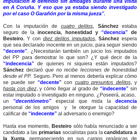
imputación le defendió sin ambages durante una visita
en A Coruña. Y eso que ya estaba siendo investigado
por el caso O Garañón por la misma jueza”.
Con la imputación de
cuatro delitos
,
Sánchez
estaba
seguro de la
inocencia, honestidad y
“decencia”
de
Besteiro.
Y con
diez delitos imputados
,
Sánchez
espera
que sea declarado inocente en un juicio, para seguir siendo
“decente”
. ¿Necesitarán también un juicio los imputados
del PP para demostrar lo que son? ¿Y qué decir de la
“indecencia”
de quienes ni siquiera están imputados?
Sánchez
declaró
que no recibe lecciones de honestidad
desde el PP.
Seguro. Pero al menos debería explicar cómo
se puede ser
“decente
”
con
cuatro presuntos delitos
, y
hasta con diez
, y cómo llegar al grado de
“indecente”
sin
estar imputado o investigado en ninguno. ¿Poseerá, acaso,
un
“decentómetro”
especial que mida la
decencia
personal de los amigos y le otorgue la capacidad de
calificar de
“indecente”
al adversario o enemigo?
Hasta ese momento,
Besteiro
sólo había renunciado a ser
candidato a las
primarias
socialistas para la
candidatura a
la Xunta
, permaneciendo en sus cargos orgánicos de