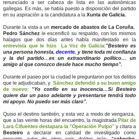
renunciado a ser cabeza de lista en las autonómicas
gallegas. Es más, se había puesto a disposición del partido
en su aspiración a la candidatura a la
Xunta de Galicia.
Durante la vista a un
mercado de abastos de La Coruña
,
Pedro Sánchez
le escenificó su respaldo, con los mismos
halagos que dos días antes había manifestado en la
entrevista que le hizo La Voz de Galicia
:
"Besteiro es
una persona honesta,
decente
, y tiene toda mi confianza
y la del partido…es un extraordinario político… un
amigo al que conozco desde hace mucho tiempo".
Durante el paseo por la ciudad le preguntaron por los delitos
que le adjudicaban, y
Sánchez defendió a su buen amigo
de nuevo
:
“Yo confío en su inocencia…Si Besteiro
quiere dar un paso adelante y presentarse tendrá todo
mi apoyo. No puedo ser más claro”.
Quiso el destino también, y esta vez a modo de venganza,
que a las veinte horas del encuentro, la magistrada
Pilar de
Lara Cifuentes destapara la “Operación Pulpo”
y citara a
Besteiro
a declarar en calidad de investigado como
presunto autor de
otros seis delitos más
:
“cohecho,