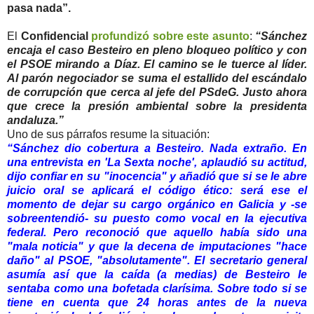
pasa nada”.
El
Confidencial
profundizó sobre este asunto
:
“Sánchez
encaja el caso Besteiro en pleno bloqueo político y con
el PSOE mirando a Díaz. El camino se le tuerce al líder.
Al parón negociador se suma el estallido del escándalo
de corrupción que cerca al jefe del PSdeG. Justo ahora
que crece la presión ambiental sobre la presidenta
andaluza.”
Uno de sus párrafos resume la situación:
“Sánchez dio cobertura a Besteiro. Nada extraño. En
una entrevista en 'La Sexta noche', aplaudió su actitud,
dijo confiar en su "inocencia" y añadió que si se le abre
juicio oral se aplicará el código ético: será ese el
momento de dejar su cargo orgánico en Galicia y -se
sobreentendió- su puesto como vocal en la ejecutiva
federal. Pero reconoció que aquello había sido una
"mala noticia" y que la decena de imputaciones "hace
daño" al PSOE, "absolutamente". El secretario general
asumía así que la caída (a medias) de Besteiro le
sentaba como una bofetada clarísima. Sobre todo si se
tiene en cuenta que 24 horas antes de la nueva