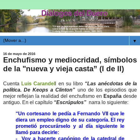
▼
16 de mayo de 2016
Enchufismo y mediocridad, símbolos
de la "nueva y vieja casta” (I de II)
Cuenta
Luis Carandel
l en su libro
“Las anécdotas de la
política. De Keops a Clinton”
uno de los episodios que
mejor reflejan la realidad del enchufismo en
España
desde
antiguo. En el capítulo
“Escrúpulos”
narra lo siguiente:
“Un cortesano le pedía a Fernando VII que le
diera un empleo digno de su categoría. El rey
prometió procurárselo y al día siguiente le
llamó para decirle:
- Voy a hacerte canónigo de la catedral de