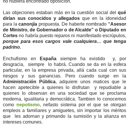
no hubiera encontrado oposición.
Las objeciones estaban más en la cuestión social del
qué
dirían sus conocidos y allegados
que en la idoneidad
para la
canonjía
propuesta. De haberle nombrado
“Asesor
de Ministro, de Gobernador o de Alcalde” o Diputado en
Cortes
no habría puesto reparos ni manifestado escrúpulos,
porque para esos cargos vale cualquiera… que tenga
padrino.
Enchufismo en
España
siempre ha existido y, por
desgracia, siempre lo habrá. Cuando se da en la esfera
particular, en la empresa privada, allá cada cual con sus
riesgos y sus ganancias. Pero cuando surge en la
Administración Pública
, adquiere unos matices que le
hacen apetecible a quienes lo disfrutan y repudiable a
quienes lo observan en una sociedad que se proclama
moderna, igualitaria y democrática. Tambien lo conocemos
como
nepotismo
, nefasto sistema por el que se otorgan
empleos a familiares y amiguetes, sin importar los méritos
que les adornan y primando la sumisión y la alianza en
intereses comunes.