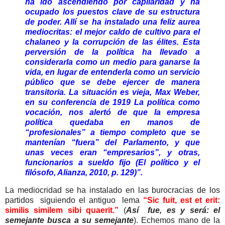
ha ido ascendiendo por capilaridad y ha
ocupado los puestos clave de su estructura
de poder. Allí se ha instalado una feliz aurea
mediocritas: el mejor caldo de cultivo para el
chalaneo y la corrupción de las élites. Esta
perversión de la política ha llevado a
considerarla como un medio para ganarse la
vida, en lugar de entenderla como un servicio
público que se debe ejercer de manera
transitoria. La situación es vieja, Max Weber,
en su conferencia de 1919 La política como
vocación, nos alertó de que la empresa
política quedaba en manos de
“profesionales” a tiempo completo que se
mantenían “fuera” del Parlamento, y que
unas veces eran “empresarios”, y otras,
funcionarios a sueldo fijo (El político y el
filósofo, Alianza, 2010, p. 129)”.
La mediocridad se ha instalado en las burocracias de los
partidos siguiendo el antiguo lema
“Sic fuit, est et erit:
similis similem sibi quaerit.”
(
Así fue, es y será: el
semejante busca a su semejante
). Echemos mano de la