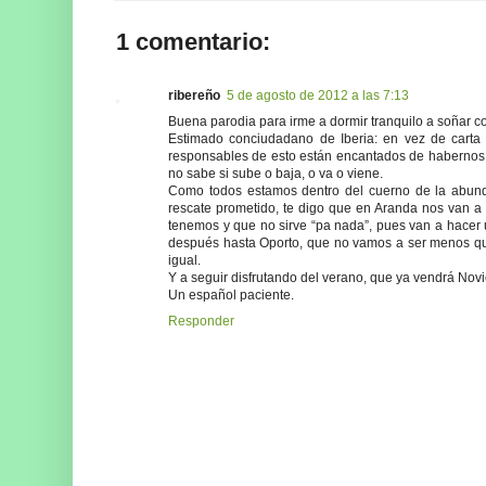
1 comentario:
ribereño
5 de agosto de 2012 a las 7:13
Buena parodia para irme a dormir tranquilo a soñar co
Estimado conciudadano de Iberia: en vez de carta
responsables de esto están encantados de habernos 
no sabe si sube o baja, o va o viene.
Como todos estamos dentro del cuerno de la abund
rescate prometido, te digo que en Aranda nos van a h
tenemos y que no sirve “pa nada”, pues van a hacer
después hasta Oporto, que no vamos a ser menos que 
igual.
Y a seguir disfrutando del verano, que ya vendrá Nov
Un español paciente.
Responder