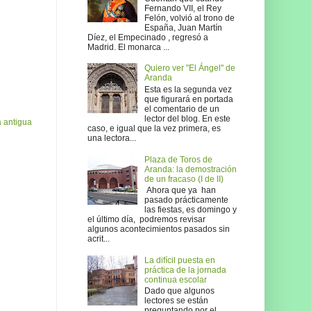
Fernando VII, el Rey
Felón, volvió al trono de
España, Juan Martín
Díez, el Empecinado , regresó a
Madrid. El monarca ...
Quiero ver "El Ángel" de
Aranda
Esta es la segunda vez
que figurará en portada
el comentario de un
lector del blog. En este
 antigua
caso, e igual que la vez primera, es
una lectora...
Plaza de Toros de
Aranda: la demostración
de un fracaso (I de II)
Ahora que ya han
pasado prácticamente
las fiestas, es domingo y
el último día, podremos revisar
algunos acontecimientos pasados sin
acrit...
La difícil puesta en
práctica de la jornada
continua escolar
Dado que algunos
lectores se están
preguntando por el