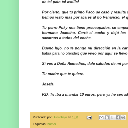
de tal palo tal astilla!
Por cierto, que tu primo Paco se casó y resulta
hemos visto más por acá es al tío Venancio, el 
Tu perro Puky nos tiene preocupados, se empeñ
hermano Juancho. Cerró el coche y dejó las l
sacarnos a todos del coche.
Bueno hijo, no te pongo mi dirección en la cart
había para no ofender
) que vivió por aquí se lle
Si ves a Doña Remedios, dale saludos de mi parte
Tu madre que te quiere.
Josefa
P.D. Te iba a mandar 10 euros, pero ya he cerrad
Publicado por
Duerobajo
en
1:00
Etiquetas:
humor