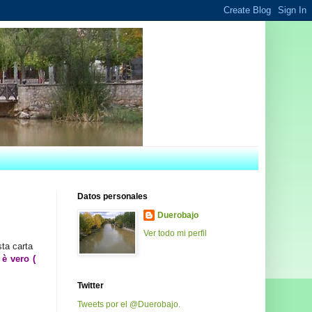
Datos personales
Duerobajo
Ver todo mi perfil
sta carta
 è vero (
Twitter
Tweets por el @Duerobajo.