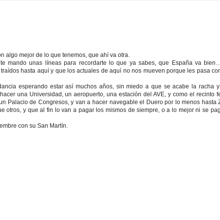
n algo mejor de lo que tenemos, que ahí va otra.
 te mando unas líneas para recordarte lo que ya sabes, que España va bien
traídos hasta aquí y que los actuales de aquí no nos mueven porque les pasa co
ancia esperando estar así muchos años, sin miedo a que se acabe la racha y 
acer una Universidad, un aeropuerto, una estación del AVE, y como el recinto fe
 un Palacio de Congresos, y van a hacer navegable el Duero por lo menos hasta 
otros, y que al fin lo van a pagar los mismos de siempre, o a lo mejor ni se pa
iembre con su San Martín.