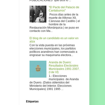
PUBLICACIONES" que dice lo ...
"El Pacto del Palacio de
Cantaburros"
Pocos días antes de la
muerte de Alfonso XII,
Cánovas del Castillo ( el
hombre de la
Restauración Monárquica ) se puso en
contacto con Ma...
El blog de un candidato es un valor en
alza
Con la vista puesta en las próximas
elecciones municipales, los partidos
políticos arandinos han comenzado a
engrasar su maquinaria electora...
Aranda de Duero:
Resultados Electorales
Municipales 1991-2007.
(I de VI)
1.- Elecciones
municipales de Aranda
de Duero. (Datos obtenidos del
Ministerio del Interior. Elecciones
Municipales) 1991 1995 ...
Etiquetas