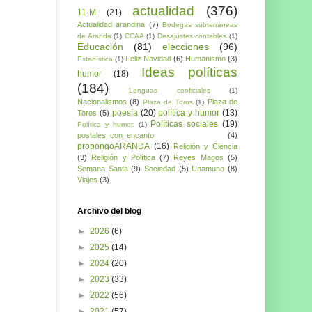
actualidad
(376)
11-M
(21)
Actualidad arandina
(7)
Bodegas subterráneas
de Aranda
(1)
CCAA
(1)
Desajustes contables
(1)
Educación
(81)
elecciones
(96)
Feliz Navidad
(6)
Humanismo
(3)
Estadística
(1)
Ideas políticas
humor
(18)
(184)
Lenguas cooficiales
(1)
Nacionalismos
(8)
Plaza de
Plaza de Toros
(1)
poesía
(20)
política y humor
(13)
Toros
(5)
Políticas sociales
(19)
Política y humor.
(1)
postales_con_encanto
(4)
propongoARANDA
(16)
Religión y Ciencia
(3)
Religión y Política
(7)
Reyes Magos
(5)
Semana Santa
(9)
Sociedad
(5)
Unamuno
(8)
Viajes
(3)
Archivo del blog
►
2026
(6)
►
2025
(14)
►
2024
(20)
►
2023
(33)
►
2022
(56)
►
2021
(57)