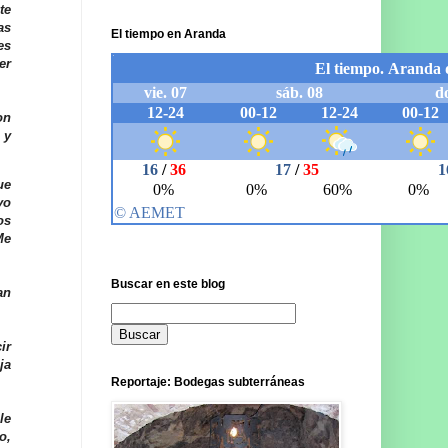
te
as
El tiempo en Aranda
es
er
on
 y
ue
yo
os
Me
Buscar en este blog
an
ir
ja
Reportaje: Bodegas subterráneas
le
o,