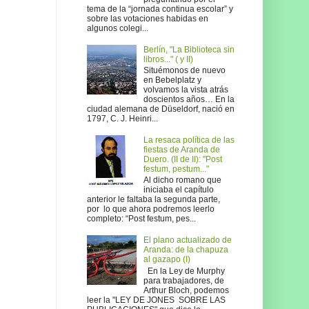
tema de la “jornada continua escolar” y
sobre las votaciones habidas en
algunos colegi...
Berlín, "La Biblioteca sin
libros..." ( y II)
Situémonos de nuevo
en Bebelplatz y
volvamos la vista atrás
doscientos años… En la
ciudad alemana de Düseldorf, nació en
1797, C. J. Heinri...
La resaca política de las
fiestas de Aranda de
Duero. (II de II): "Post
festum, pestum..."
Al dicho romano que
iniciaba el capítulo
anterior le faltaba la segunda parte,
por lo que ahora podremos leerlo
completo: “Post festum, pes...
El plano actualizado de
Aranda: de la chapuza
al gazapo (I)
En la Ley de Murphy
para trabajadores, de
Arthur Bloch, podemos
leer la "LEY DE JONES SOBRE LAS