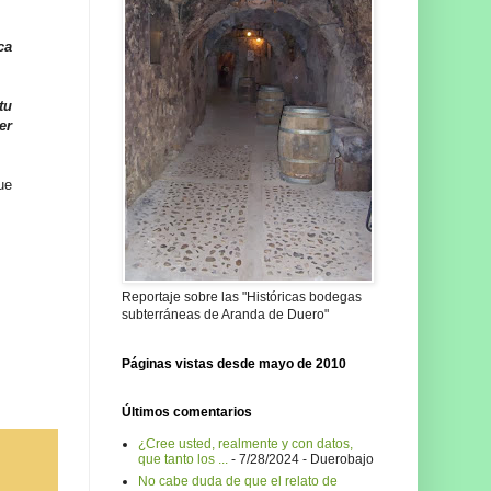
ca
tu
er
ue
Reportaje sobre las "Históricas bodegas
subterráneas de Aranda de Duero"
Páginas vistas desde mayo de 2010
Últimos comentarios
¿Cree usted, realmente y con datos,
que tanto los ...
- 7/28/2024
- Duerobajo
No cabe duda de que el relato de