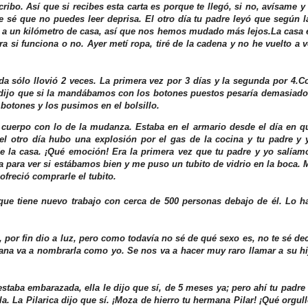
ibo. Así que si recibes esta carta es porque te llegó, si no, avísame y 
 sé que no puedes leer deprisa. El otro día tu padre leyó que según l
n a un kilómetro de casa, así que nos hemos mudado más lejos.La casa 
a si funciona o no. Ayer metí ropa, tiré de la cadena y no he vuelto a v
a sólo llovió 2 veces. La primera vez por 3 días y la segunda por 4.
C
e dijo que si la mandábamos con los botones puestos pesaría demasiado
 botones y los pusimos en el bolsillo.
 cuerpo con lo de la mudanza. Estaba en el armario desde el día en q
l otro día hubo una explosión por el gas de la cocina y tu padre y 
de la casa. ¡Qué emoción! Era la primera vez que tu padre y yo salíam
a para ver si estábamos bien y me puso un tubito de vidrio en la boca. 
ofreció comprarle el tubito.
 que tiene nuevo trabajo con cerca de 500 personas debajo de él. Lo h
 por fin dio a luz, pero como todavía no sé de qué sexo es, no te sé dec
ermana va a nombrarla como yo. Se nos va a hacer muy raro llamar a su hi
staba embarazada, ella le dijo que sí, de 5 meses ya; pero ahí tu padre 
a. La Pilarica dijo que sí. ¡Moza de hierro tu hermana Pilar! ¡Qué orgull