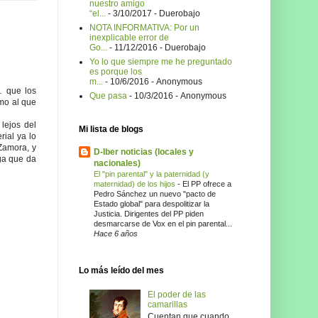
nuestro amigo
“el...
- 3/10/2017
- Duerobajo
NOTA INFORMATIVA: Por un
inexplicable error de
Go...
- 11/12/2016
- Duerobajo
Yo lo que siempre me he preguntado
es porque los
m...
- 10/6/2016
- Anonymous
… que los
Que pasa
- 10/3/2016
- Anonymous
mo al que
lejos del
Mi lista de blogs
rial ya lo
Zamora, y
D-Iber noticias (locales y
ga que da
nacionales)
El "pin parental" y la paternidad (y
maternidad) de los hijos
-
El PP ofrece a
Pedro Sánchez un nuevo "pacto de
Estado global" para despolitizar la
Justicia. Dirigentes del PP piden
desmarcarse de Vox en el pin parental...
Hace 6 años
Lo más leído del mes
El poder de las
camarillas
Cuentan que cuando