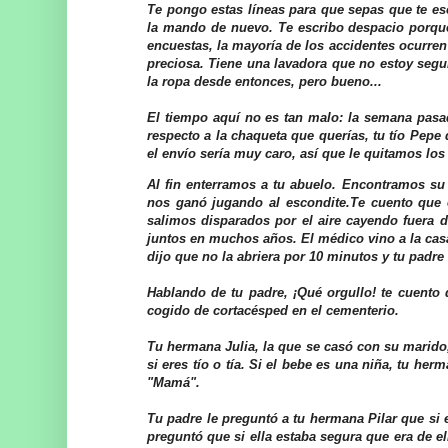
Te pongo estas líneas para que sepas que te escr
la mando de nuevo. Te escribo despacio porque
encuestas, la mayoría de los accidentes ocurre
preciosa. Tiene una lavadora que no estoy segur
la ropa desde entonces, pero bueno...
El tiempo aquí no es tan malo: la semana pasad
respecto a la chaqueta que querías, tu tío Pep
el envío sería muy caro, así que le quitamos los
Al fin enterramos a tu abuelo. Encontramos su
nos ganó jugando al escondite.Te cuento que e
salimos disparados por el aire cayendo fuera 
juntos en muchos años.
El médico vino a la cas
dijo que no la abriera por 10 minutos y tu padre 
Hablando de tu padre, ¡Qué orgullo! te cuento
cogido de cortacésped en el cementerio.
Tu hermana Julia, la que se casó con su marido,
si eres tío o tía. Si el bebe es una niña, tu h
"Mamá".
Tu padre le preguntó a tu hermana Pilar que si e
preguntó que si ella estaba segura que era de ell