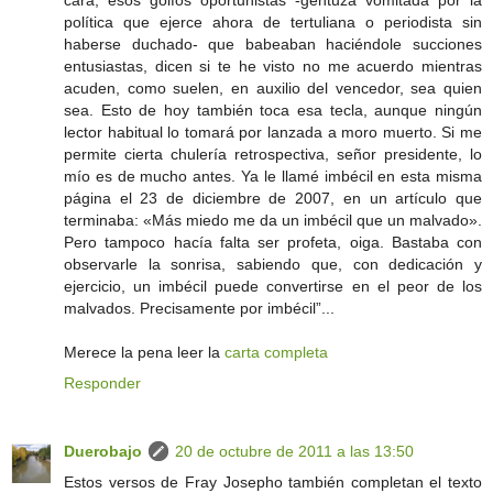
cara, esos golfos oportunistas -gentuza vomitada por la
política que ejerce ahora de tertuliana o periodista sin
haberse duchado- que babeaban haciéndole succiones
entusiastas, dicen si te he visto no me acuerdo mientras
acuden, como suelen, en auxilio del vencedor, sea quien
sea. Esto de hoy también toca esa tecla, aunque ningún
lector habitual lo tomará por lanzada a moro muerto. Si me
permite cierta chulería retrospectiva, señor presidente, lo
mío es de mucho antes. Ya le llamé imbécil en esta misma
página el 23 de diciembre de 2007, en un artículo que
terminaba: «Más miedo me da un imbécil que un malvado».
Pero tampoco hacía falta ser profeta, oiga. Bastaba con
observarle la sonrisa, sabiendo que, con dedicación y
ejercicio, un imbécil puede convertirse en el peor de los
malvados. Precisamente por imbécil”...
Merece la pena leer la
carta completa
Responder
Duerobajo
20 de octubre de 2011 a las 13:50
Estos versos de Fray Josepho también completan el texto