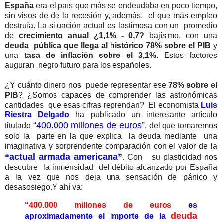
España
era el país que más se endeudaba en poco tiempo,
sin visos de de la recesión y, además, el que más empleo
destruía. La situación actual es lastimosa con un promedio
de
crecimiento anual ¿1,1% - 0,7?
bajísimo, con una
deuda pública que llega al histórico 78% sobre el PIB
y
una
tasa de inflación sobre el 3,1%.
Estos factores
auguran negro futuro para los españoles.
¿Y cuánto dinero nos puede representar ese
78% sobre el
PIB
? ¿Somos capaces de comprender las astronómicas
cantidades que esas cifras reprendan? El economista
Luis
Riestra Delgado
ha publicado un interesante artículo
“400.000 millones de euros”
titulado
, del que tomaremos
solo la parte en la que explica la deuda mediante una
imaginativa y sorprendente comparación con el valor de la
“actual armada americana”
. Con su plasticidad nos
descubre la inmensidad del débito alcanzado por España
a la vez que nos deja una sensación de pánico y
desasosiego.Y ahí va:
“
400.000 millones de euros
es
deuda
aproximadamente el importe de la