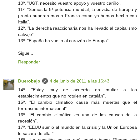
10º. "UGT, necesito vuestro apoyo y vuestro cariño".
11º. "Somos la 8ª potencia mundial, la envidia de Europa y
pronto superaremos a Francia como ya hemos hecho con
Italia".
12º. "La derecha reaccionaria nos ha llevado al capitalismo
salvaje".
13º. "España ha vuelto al corazón de Europa".
Sigue...
Responder
Duerobajo
4 de junio de 2011 a las 16:43
14º. "Estoy muy de acuerdo en multar a los
establecimientos que no rotulen en catalán".
15º. "El cambio climático causa más muertes que el
terrorismo internacional".
16º. "El cambio climático es una de las causas de la
recesión".
17º. "EEUU sumió al mundo en la crisis y la Unión Europea
le sacará de ella."
18º. "La cuestión no es qué puede hacer Obama por