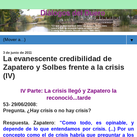
▼
3 de junio de 2011
La evanescente credibilidad de
Zapatero y Solbes frente a la crisis
(IV)
IV Parte: La crisis llegó y Zapatero la
reconoció...tarde
53- 29/06/2008:
Pregunta. ¿Hay crisis o no hay crisis?
Respuesta. Zapatero
:
“Como todo, es opinable, y
depende de lo que entendamos por crisis. (...) Por un
concepto como el de crisis habría que preguntar a los