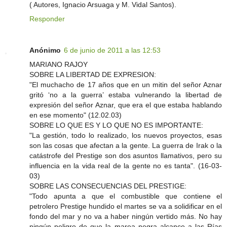
( Autores, Ignacio Arsuaga y M. Vidal Santos).
Responder
Anónimo
6 de junio de 2011 a las 12:53
MARIANO RAJOY
SOBRE LA LIBERTAD DE EXPRESION:
"El muchacho de 17 años que en un mitin del señor Aznar
gritó ‘no a la guerra’ estaba vulnerando la libertad de
expresión del señor Aznar, que era el que estaba hablando
en ese momento" (12.02.03)
SOBRE LO QUE ES Y LO QUE NO ES IMPORTANTE:
"La gestión, todo lo realizado, los nuevos proyectos, esas
son las cosas que afectan a la gente. La guerra de Irak o la
catástrofe del Prestige son dos asuntos llamativos, pero su
influencia en la vida real de la gente no es tanta". (16-03-
03)
SOBRE LAS CONSECUENCIAS DEL PRESTIGE:
"Todo apunta a que el combustible que contiene el
petrolero Prestige hundido el martes se va a solidificar en el
fondo del mar y no va a haber ningún vertido más. No hay
ningún peligro de que la marea negra alcance a las Rías