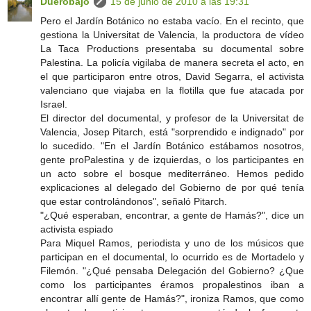
Duerobajo
15 de junio de 2010 a las 19:31
Pero el Jardín Botánico no estaba vacío. En el recinto, que
gestiona la Universitat de Valencia, la productora de vídeo
La Taca Productions presentaba su documental sobre
Palestina. La policía vigilaba de manera secreta el acto, en
el que participaron entre otros, David Segarra, el activista
valenciano que viajaba en la flotilla que fue atacada por
Israel.
El director del documental, y profesor de la Universitat de
Valencia, Josep Pitarch, está "sorprendido e indignado" por
lo sucedido. "En el Jardín Botánico estábamos nosotros,
gente proPalestina y de izquierdas, o los participantes en
un acto sobre el bosque mediterráneo. Hemos pedido
explicaciones al delegado del Gobierno de por qué tenía
que estar controlándonos", señaló Pitarch.
"¿Qué esperaban, encontrar, a gente de Hamás?", dice un
activista espiado
Para Miquel Ramos, periodista y uno de los músicos que
participan en el documental, lo ocurrido es de Mortadelo y
Filemón. "¿Qué pensaba Delegación del Gobierno? ¿Que
como los participantes éramos propalestinos iban a
encontrar allí gente de Hamás?", ironiza Ramos, que como