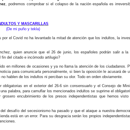
hez
, podremos comprobar si el colapso de la nación española es irreversi
NDULTOS Y MASCARILLAS
(De mi puño y tekla)
 por el Covid no ha levantado la mitad de atención que los indultos, la inves
nchez, quien anuncie que el 26 de junio, los españoles podrán salir a la 
l fin del citado e incómodo artilugio?
ecido en millones de ocasiones y ya no llama la atención de los ciudadanos. P
oticia para comunicarla personalmente, si bien la oposición le acusará de ut
 no hablen de los indultos ni perciban su olor. Todo en orden obviamente.
r obligatorias en el exterior del 26-6 sin consensuarlo y el Consejo de Mini
 una palabra, para camuflar los mencionados indultos se suprime el obligator
 y grosero encubrimiento de los presos independentistas que hemos visto
r del desafío del secesionismo ha pasado y que el ataque a nuestra democr
ienda está en un error. Para su desgracia serán los propios independentista
tenciones.