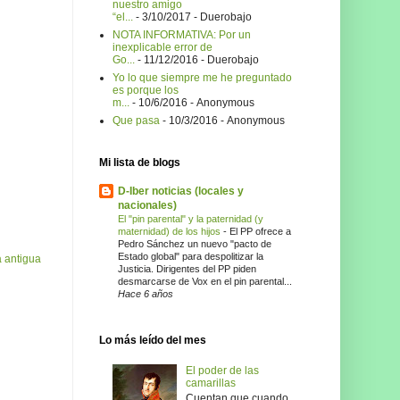
nuestro amigo
“el...
- 3/10/2017
- Duerobajo
NOTA INFORMATIVA: Por un
inexplicable error de
Go...
- 11/12/2016
- Duerobajo
Yo lo que siempre me he preguntado
es porque los
m...
- 10/6/2016
- Anonymous
Que pasa
- 10/3/2016
- Anonymous
Mi lista de blogs
D-Iber noticias (locales y
nacionales)
El "pin parental" y la paternidad (y
maternidad) de los hijos
-
El PP ofrece a
Pedro Sánchez un nuevo "pacto de
Estado global" para despolitizar la
 antigua
Justicia. Dirigentes del PP piden
desmarcarse de Vox en el pin parental...
Hace 6 años
Lo más leído del mes
El poder de las
camarillas
Cuentan que cuando