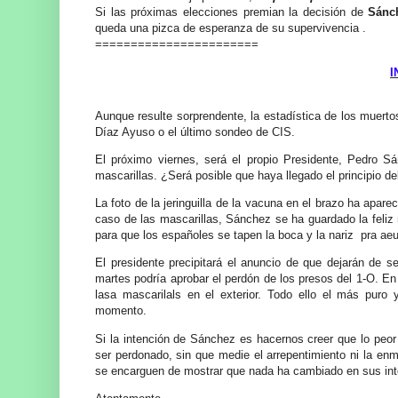
Si las próximas elecciones premian la decisión de
Sánc
queda una pizca de esperanza de su supervivencia .
=======================
I
Aunque resulte sorprendente, la estadística de los muertos
Díaz Ayuso o el último sondeo de CIS.
El próximo viernes, será el propio Presidente, Pedro Sá
mascarillas. ¿Será posible que haya llegado el principio de
La foto de la jeringuilla de la vacuna en el brazo ha apar
caso de las mascarillas, Sánchez se ha guardado la feliz n
para que los españoles se tapen la boca y la nariz pra aeu
El presidente precipitará el anuncio de que dejarán de se
martes podría aprobar el perdón de los presos del 1-O. En
lasa mascarilals en el exterior. Todo ello el más puro
momento.
Si la intención de Sánchez es hacernos creer que lo peo
ser perdonado, sin que medie el arrepentimiento ni la enm
se encarguen de mostrar que nada ha cambiado en sus in