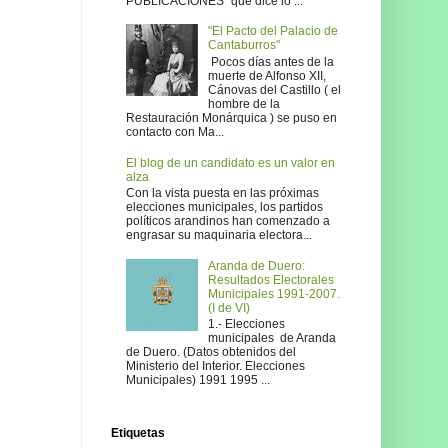
PUBLICACIONES" que dice lo ...
"El Pacto del Palacio de
Cantaburros"
Pocos días antes de la
muerte de Alfonso XII,
Cánovas del Castillo ( el
hombre de la
Restauración Monárquica ) se puso en
contacto con Ma...
El blog de un candidato es un valor en
alza
Con la vista puesta en las próximas
elecciones municipales, los partidos
políticos arandinos han comenzado a
engrasar su maquinaria electora...
Aranda de Duero:
Resultados Electorales
Municipales 1991-2007.
(I de VI)
1.- Elecciones
municipales de Aranda
de Duero. (Datos obtenidos del
Ministerio del Interior. Elecciones
Municipales) 1991 1995 ...
Etiquetas