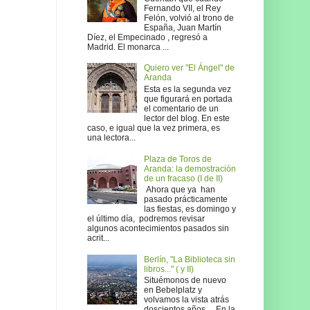
Fernando VII, el Rey
Felón, volvió al trono de
España, Juan Martín
Díez, el Empecinado , regresó a
Madrid. El monarca ...
Quiero ver "El Ángel" de
Aranda
Esta es la segunda vez
que figurará en portada
el comentario de un
lector del blog. En este
caso, e igual que la vez primera, es
una lectora...
Plaza de Toros de
Aranda: la demostración
de un fracaso (I de II)
Ahora que ya han
pasado prácticamente
las fiestas, es domingo y
el último día, podremos revisar
algunos acontecimientos pasados sin
acrit...
Berlín, "La Biblioteca sin
libros..." ( y II)
Situémonos de nuevo
en Bebelplatz y
volvamos la vista atrás
doscientos años… En la