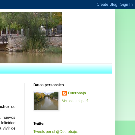
Datos personales
Duerobajo
Ver todo mi perfil
ánchez
de
os nuevos
felicidad
Twitter
 vivir de
Tweets por el @Duerobajo.