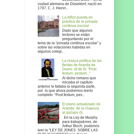
ciudad alemana de Düseldorf, nació en
1797, C. J. Heinri...
La difícil puesta en
práctica de la jornada
continua escolar
Dado que algunos
lectores se están
preguntando por el
tema de la “jornada continua escolar” y
sobre las votaciones habidas en
algunos colegi...
La resaca política de las
fiestas de Aranda de
Duero. (II de II): "Post
festum, pestum..."
Al dicho romano que
iniciaba el capítulo
anterior le faltaba la segunda parte,
por lo que ahora podremos leerlo
completo: “Post festum, pes...
El plano actualizado de
Aranda: de la chapuza
al gazapo (I)
En la Ley de Murphy
para trabajadores, de
Arthur Bloch, podemos
leer la "LEY DE JONES SOBRE LAS