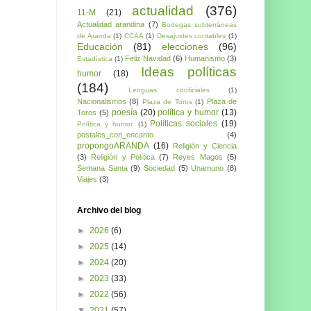
actualidad
(376)
11-M
(21)
Actualidad arandina
(7)
Bodegas subterráneas
de Aranda
(1)
CCAA
(1)
Desajustes contables
(1)
Educación
(81)
elecciones
(96)
Feliz Navidad
(6)
Humanismo
(3)
Estadística
(1)
Ideas políticas
humor
(18)
(184)
Lenguas cooficiales
(1)
Nacionalismos
(8)
Plaza de
Plaza de Toros
(1)
poesía
(20)
política y humor
(13)
Toros
(5)
Políticas sociales
(19)
Política y humor.
(1)
postales_con_encanto
(4)
propongoARANDA
(16)
Religión y Ciencia
(3)
Religión y Política
(7)
Reyes Magos
(5)
Semana Santa
(9)
Sociedad
(5)
Unamuno
(8)
Viajes
(3)
Archivo del blog
►
2026
(6)
►
2025
(14)
►
2024
(20)
►
2023
(33)
►
2022
(56)
▼
2021
(57)