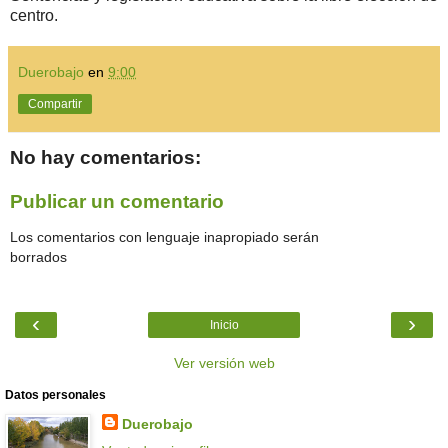
centro.
Duerobajo
en
9:00
Compartir
No hay comentarios:
Publicar un comentario
Los comentarios con lenguaje inapropiado serán
borrados
‹
›
Inicio
Ver versión web
Datos personales
Duerobajo