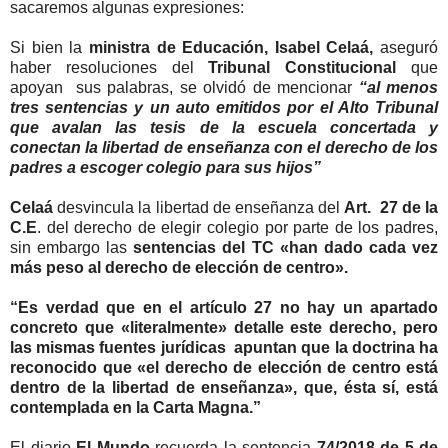
sacaremos algunas expresiones:
Si bien la
ministra de Educación, Isabel Celaá,
aseguró
haber resoluciones del
Tribunal Constitucional
que
apoyan sus palabras, se olvidó de mencionar
“al menos
tres sentencias y un auto emitidos por el Alto Tribunal
que avalan las tesis de la escuela concertada y
conectan la libertad de enseñanza con el derecho de los
padres a escoger colegio para sus hijos”
Celaá
desvincula la libertad de enseñanza del
Art. 27 de la
C.E
. del derecho de elegir colegio por parte de los padres,
sin embargo las
sentencias del TC «han dado cada vez
más peso al derecho de elección de centro».
“Es verdad que en el artículo 27 no hay un apartado
concreto que «literalmente» detalle este derecho, pero
las mismas fuentes jurídicas apuntan que la doctrina ha
reconocido que «el derecho de elección de centro está
dentro de la libertad de enseñanza», que, ésta sí, está
contemplada en la Carta Magna.”
El diario
El Mundo
recuerda la sentencia
74/2018 de 5 de