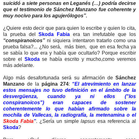
suicidó a siete personas en Leganés (…) podría decirse
que el testimonio de Sánchez Manzano fue coherente y
muy nocivo para los agujerólogos”.
¿Quiere esto decir que para quien lo escribe y quien lo cita,
la prueba del
Skoda Fabia
era tan irrefutable que los
“conspiranoicos”
ni siquiera intentaron tratarlo como una
prueba falsa?... ¿No será, más bien, que en esa fecha ya
se sabía lo que era y había que ocultarlo? Porque escribir
sobre el
Skoda
se había escrito y mucho,como veremos
más adelante.
Algo más desafortunada será su afirmación de
Sánchez
Manzano
de la
página 274
:
“El atrevimiento en lanzar
estos mensajes no tuvo definición en el ámbito de la
desvergüenza, cuando ya ni ellos ("los
conspiranoicos") eran capaces de sostener
coherentemente lo que habían afirmado sobre la
mochila de Vallecas, la radiografía, la metenamina o el
Skoda Fabia
”
. ¿Sería un simple
lapsus
esa referencia al
Skoda
?