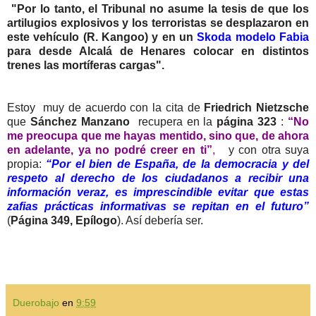
"Por lo tanto, el Tribunal no asume la tesis de que los
artilugios explosivos y los terroristas se desplazaron en
este vehículo (R. Kangoo) y en un
Skoda modelo Fabia
para desde Alcalá de Henares colocar en distintos
trenes las mortíferas cargas".
Estoy muy de acuerdo con la cita de
Friedrich Nietzsche
que
Sánchez Manzano
recupera en la
página 323
:
“No
me preocupa que me hayas mentido, sino que, de ahora
en adelante, ya no podré creer en ti”
,
y con otra suya
propia:
“Por el bien de España, de la democracia y del
respeto al derecho de los ciudadanos a recibir una
información veraz, es imprescindible evitar que estas
zafias prácticas informativas se repitan en el futuro”
(
Página 349, Epílogo
). Así debería ser.
Duerobajo
en
9:59