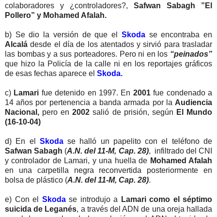
colaboradores y ¿controladores?,
Safwan Sabagh ”El
Pollero” y Mohamed Afalah.
b) Se dio la versión de que el
Skoda
se encontraba en
Alcalá
desde el día de los atentados y sirvió para trasladar
las bombas y a sus porteadores. Pero ni en los
“peinados”
que hizo la Policía de la calle ni en los reportajes gráficos
de esas fechas aparece el
Skoda.
c)
Lamari
fue detenido en 1997. En
2001
fue condenado a
14 años por pertenencia a banda armada por la
Audiencia
Nacional,
pero en
2002
salió de prisión, según
El Mundo
(16-10-04)
d) En el
Skoda
se halló un papelito con el teléfono de
Safwan Sabagh
(
A.N. del 11-M, Cap. 28)
, infiltrado del CNI
y controlador de Lamari, y una huella de
Mohamed Afalah
en una carpetilla negra reconvertida posteriormente en
bolsa de plástico (
A.N. del 11-M, Cap. 28)
.
e) Con el
Skoda
se introdujo a
Lamari como el séptimo
suicida de Leganés
, a través del ADN de una oreja hallada