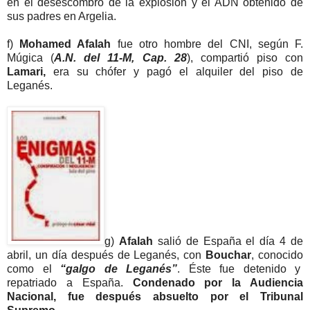
en el desescombro de la explosión y el ADN obtenido de
sus padres en Argelia.
f)
Mohamed Afalah
fue otro hombre del CNI, según F.
Múgica (
A.N. del 11-M, Cap. 28
), compartió piso con
Lamari,
era su chófer y pagó el alquiler del piso de
Leganés.
g)
Afalah
salió de España el día 4 de
abril, un día después de Leganés, con
Bouchar
, conocido
como el
“galgo de Leganés”
. Éste fue detenido y
repatriado a España.
Condenado por la Audiencia
Nacional, fue después absuelto por el Tribunal