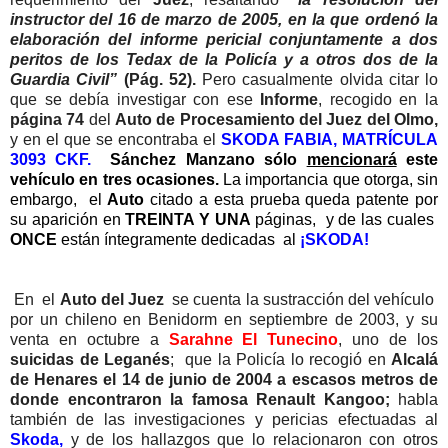
instructor del 16 de marzo de 2005, en la que ordenó la
elaboración del informe pericial conjuntamente a dos
peritos de los Tedax de la Policía y a otros dos de la
Guardia Civil”
(Pág. 52).
Pero casualmente olvida citar lo
que se debía investigar con ese
Informe
, recogido en la
página 74
del
Auto de Procesamiento del Juez del Olmo,
y en el que se encontraba el
SKODA FABIA, MATRÍCULA
3093 CKF.
Sánchez Manzano sólo
mencionará
este
vehículo en tres ocasiones.
La importancia que otorga, sin
embargo, el
Auto
citado a esta prueba queda patente por
su aparición en
TREINTA Y UNA
páginas,
y de las cuales
ONCE
están íntegramente dedicadas
al
¡SKODA!
En
el
Auto del Juez
se cuenta la sustracción del vehículo
por un chileno en Benidorm en septiembre de 2003, y su
venta en octubre a
Sarahne El Tunecino
, uno de los
suicidas de Leganés
; que la Policía lo recogió en
Alcalá
de Henares el 14 de junio de 2004 a escasos metros de
donde encontraron la famosa Renault Kangoo;
habla
también de las investigaciones y pericias efectuadas al
Skoda,
y de los hallazgos que lo relacionaron con otros