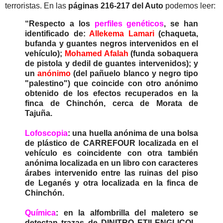
terroristas. En las
páginas 216-217 del Auto
podemos leer:
“Respecto a los
perfiles genéticos
, se han
identificado de:
Allekema Lamari
(chaqueta,
bufanda y guantes negros intervenidos en el
vehículo);
Mohamed Afalah
(funda sobaquera
de pistola y dedil de guantes intervenidos); y
un
anónimo
(del pañuelo blanco y negro tipo
"palestino") que coincide con otro anónimo
obtenido de los efectos recuperados en la
finca de Chinchón, cerca de Morata de
Tajuña.
Lofoscopia
: una huella anónima de una bolsa
de plástico de CARREFOUR localizada en el
vehículo es coincidente con otra también
anónima localizada en un libro con caracteres
árabes intervenido entre las ruinas del piso
de Leganés y otra localizada en la finca de
Chinchón.
Química
: en la alfombrilla del maletero se
detectan trazas de DINITRO ETILENGLICOL,