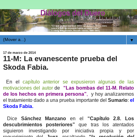
▼
17 de marzo de 2014
11-M: La evanescente prueba del
Skoda Fabia.
En el
capítulo anterior se expusieron algunas de las
motivaciones del autor
de
“Las bombas del 11-M. Relato
de los hechos en primera persona”
,
y hoy analizaremos
el tratamiento dado a una prueba importante del
Sumario
:
el
Skoda Fabia.
Dice
Sánchez Manzano
en el
“Capítulo 2.8. Los
descubrimientos posteriores”
que tras los atentados
siguieron investigando por iniciativa propia y por
requerimiento del
Juez
, resaltando
“la resolución del