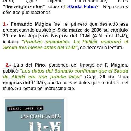
Pero, ¿Qué dijeron, concretamente, esos
“desvergonzados”
sobre el
Skoda Fabia
? Repasemos
sólo tres publicaciones:
1
.-
Fernando Múgica
fue
el primero que desnudó esa
prueba cuando publicó el
9 de marzo de 2006 su capítulo
29 de los Agujeros Negros del 11-M (A.N. del 11-M),
titulado
“Pruebas amañadas. La Policía encontró el
Skoda tres meses antes del 11-M”
, de necesaria lectura.
2.-
Luis del Pino
, partiendo del trabajo de
F. Múgica
,
publicó
“Los datos del Sumario confirman que el Skoda
de Alcalá era una prueba falsa”
(
Cap. 29 de “Los
enigmas del 11-M
) y aporta nuevos datos que corroboran el
título. Su lectura es imprescindible.