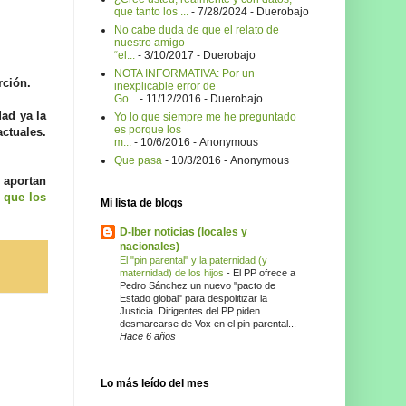
que tanto los ...
- 7/28/2024
- Duerobajo
No cabe duda de que el relato de
nuestro amigo
“el...
- 3/10/2017
- Duerobajo
NOTA INFORMATIVA: Por un
rción.
inexplicable error de
Go...
- 11/12/2016
- Duerobajo
ad ya la
Yo lo que siempre me he preguntado
es porque los
ctuales.
m...
- 10/6/2016
- Anonymous
Que pasa
- 10/3/2016
- Anonymous
 aportan
 que los
Mi lista de blogs
D-Iber noticias (locales y
nacionales)
El "pin parental" y la paternidad (y
maternidad) de los hijos
-
El PP ofrece a
Pedro Sánchez un nuevo "pacto de
Estado global" para despolitizar la
Justicia. Dirigentes del PP piden
desmarcarse de Vox en el pin parental...
Hace 6 años
Lo más leído del mes