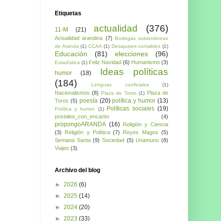
Etiquetas
actualidad
(376)
11-M
(21)
Actualidad arandina
(7)
Bodegas subterráneas
de Aranda
(1)
CCAA
(1)
Desajustes contables
(1)
Educación
(81)
elecciones
(96)
Feliz Navidad
(6)
Humanismo
(3)
Estadística
(1)
Ideas políticas
humor
(18)
(184)
Lenguas cooficiales
(1)
Nacionalismos
(8)
Plaza de
Plaza de Toros
(1)
poesía
(20)
política y humor
(13)
Toros
(5)
Políticas sociales
(19)
Política y humor.
(1)
postales_con_encanto
(4)
propongoARANDA
(16)
Religión y Ciencia
(3)
Religión y Política
(7)
Reyes Magos
(5)
Semana Santa
(9)
Sociedad
(5)
Unamuno
(8)
Viajes
(3)
Archivo del blog
►
2026
(6)
►
2025
(14)
►
2024
(20)
►
2023
(33)