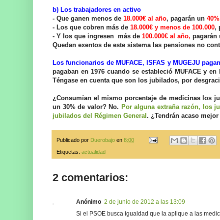
b) Los trabajadores en activo
- Que ganen menos de
18.000€ al año
, pagarán un
40%
- Los que cobren más de
18.000€ y menos de 100.000
,
- Y los que ingresen más de
100.000€ al año,
pagarán 
Quedan exentos de este sistema las pensiones no contr
Los funcionarios de MUFACE, ISFAS y MUGEJU pagan 
pagaban en 1976 cuando se estableció MUFACE y en l
Téngase en cuenta que son los jubilados, por desgra
¿Consumían el mismo porcentaje de medicinas los ju
un 30% de valor? No.
Por alguna extraña razón, los
jubilados del Régimen General
. ¿Tendrán acaso mejor 
Publicado por
Duerobajo
en
8:00
Etiquetas:
actualidad
2 comentarios:
Anónimo
2 de junio de 2012 a las 13:09
Si el PSOE busca igualdad que la aplique a las m