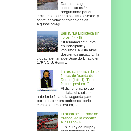
Dado que algunos
lectores se están
preguntando por el
tema de la “jornada continua escolar” y
sobre las votaciones habidas en
algunos colegi...
Berlín, "La Biblioteca sin
libros..." ( y II)
Situémonos de nuevo
en Bebelplatz y
volvamos la vista atrás
doscientos años… En la
ciudad alemana de Düseldorf, nació en
1797, C. J. Heinri...
La resaca política de las
fiestas de Aranda de
Duero. (II de II): "Post
festum, pestum..."
Al dicho romano que
iniciaba el capítulo
anterior le faltaba la segunda parte,
por lo que ahora podremos leerlo
completo: “Post festum, pes...
El plano actualizado de
Aranda: de la chapuza
al gazapo (I)
En la Ley de Murphy