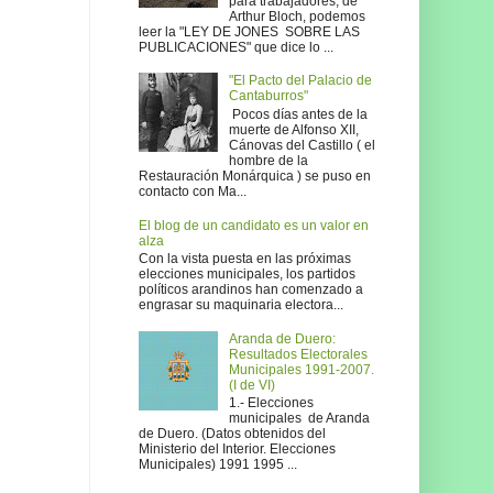
para trabajadores, de
Arthur Bloch, podemos
leer la "LEY DE JONES SOBRE LAS
PUBLICACIONES" que dice lo ...
"El Pacto del Palacio de
Cantaburros"
Pocos días antes de la
muerte de Alfonso XII,
Cánovas del Castillo ( el
hombre de la
Restauración Monárquica ) se puso en
contacto con Ma...
El blog de un candidato es un valor en
alza
Con la vista puesta en las próximas
elecciones municipales, los partidos
políticos arandinos han comenzado a
engrasar su maquinaria electora...
Aranda de Duero:
Resultados Electorales
Municipales 1991-2007.
(I de VI)
1.- Elecciones
municipales de Aranda
de Duero. (Datos obtenidos del
Ministerio del Interior. Elecciones
Municipales) 1991 1995 ...