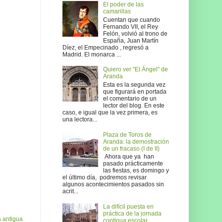
El poder de las
camarillas
Cuentan que cuando
Fernando VII, el Rey
Felón, volvió al trono de
España, Juan Martín
Díez, el Empecinado , regresó a
Madrid. El monarca ...
Quiero ver "El Ángel" de
Aranda
Esta es la segunda vez
que figurará en portada
el comentario de un
lector del blog. En este
caso, e igual que la vez primera, es
una lectora...
Plaza de Toros de
Aranda: la demostración
de un fracaso (I de II)
Ahora que ya han
pasado prácticamente
las fiestas, es domingo y
el último día, podremos revisar
algunos acontecimientos pasados sin
acrit...
La difícil puesta en
práctica de la jornada
 antigua
continua escolar