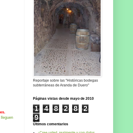
Reportaje sobre las "Históricas bodegas
subterráneas de Aranda de Duero"
Páginas vistas desde mayo de 2010
1
4
8
2
8
2
es.
9
 lleguen
Últimos comentarios
¿Cree usted, realmente y con datos,