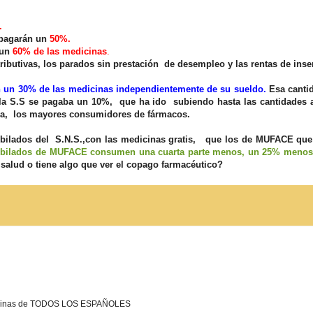
.
 pagarán un
50%.
un
60% de las medicinas
.
ibutivas, los parados sin prestación de desempleo y las rentas de inse
un 30% de las medicinas independientemente de su sueldo.
Esa cantid
a S.S se pagaba un 10%, que ha ido subiendo hasta las cantidades a
cia, los mayores consumidores de fármacos.
bilados del S.N.S.,con las medicinas gratis, que los de MUFACE que
 jubilados de MUFACE consumen una cuarta parte menos, un 25% menos
salud o tiene algo que ver el copago farmacéutico?
edicinas de TODOS LOS ESPAÑOLES