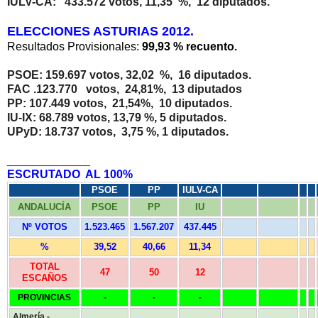
IULV-CA: 433.572 votos, 11,35 %, 12 diputados.
ELECCIONES ASTURIAS 2012.
Resultados Provisionales:
99,93 % recuento.
PSOE: 159.697 votos, 32,02 %, 16 diputados.
FAC .123.770 votos, 24,81%, 13 diputados
PP: 107.449 votos, 21,54%, 10 diputados.
IU-IX: 68.789 votos, 13,79 %, 5 diputados.
UPyD: 18.737 votos, 3,75 %, 1 diputados.
_____________
ESCRUTADO AL 100%
PSOE
PP
IULV-CA
ANDALUCÍA
PSOE
PP
IU
Nº VOTOS
1.523.465
1.567.207
437.445
%
39,52
40,66
11,34
TOTAL
47
50
12
ESCAÑOS
PROVINCIAS
-
-
-
Almería -