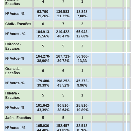
4
7
1
Escaños
93.790-
136.583-
18.848-
Nº Votos- %
35,26%
51,35%
7,08%
Cádiz- Escaños
6
7
2
184.913-
210.422-
65.943-
Nº Votos - %
35,56%
40,47%
12,68%
Córdoba-
5
5
2
Escaños
164.270-
167.723-
56.300-
Nº Votos- %
38,90%
39,72%
13,33
Granada -
6
6
1
Escaños
179.480-
198.252-
45.372-
Nº Votos- %
39,39%
43,52%
9,96%
Huelva -
5
5
1
Escaños
101.642-
90.510-
25.510-
Nº Votos- %
43,39%
38,64%
10,89%
Jaén - Escaños
5
5
1
165.030-
152.457-
32.518-
Nº Votos - %
44,48%
41,09%
8,76%