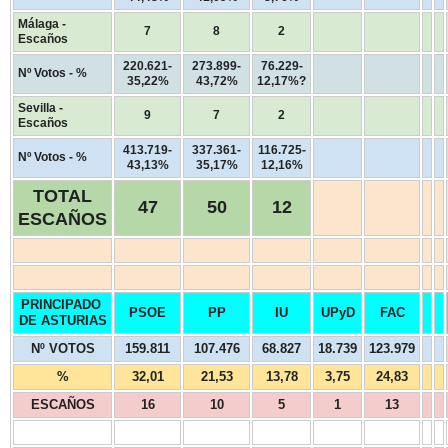
Málaga -
7
8
2
Escaños
220.621-
273.899-
76.229-
Nº Votos - %
35,22%
43,72%
12,17%?
Sevilla -
9
7
2
Escaños
413.719-
337.361-
116.725-
Nº Votos - %
43,13%
35,17%
12,16%
TOTAL
47
50
12
ESCAÑOS
PRINCIPADO
PSOE
PP
IU
UPyD
FAC
DE ASTURIAS
Nº VOTOS
159.811
107.476
68.827
18.739
123.979
%
32,01
21,53
13,78
3,75
24,83
ESCAÑOS
16
10
5
1
13