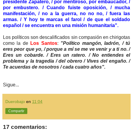
presidente Zapatero, / por mentiroso, por embaucador, /
por embustero. / Cuando fuiste oposición, / mucha
manifestación, / no a la guerra, no no no, / fuera las
armas. / Y hoy te marcas el farol / de que el soldado
español / se encuentra en una misión humanitaria".
Los políticos son descalificados sin compasión en chirigotas
como la de
Los Santos
:
"Político mangón, ladrón, / tú
eres peor que yo, / porque a mí se me ve venir y a ti no. /
Eres un cobarde. / Eres un ratero. / No entiendes el
problema y la tragedia / del obrero / Vives del engaño. /
Te acuerdas de nosotros / cada cuatro años".
Sigue...
Duerobajo
en
11:04
Compartir
17 comentarios: