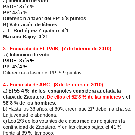
a) Intención de voto
PSOE: 37´7 %
PP: 43´5 %
Diferencia a favor del PP: 5´8 puntos.
B) Valoración de líderes:
J. L. Rodríguez Zapatero: 4´1.
Mariano Rajoy: 4´21.
3.- Encuesta de EL PAÍS, (7 de febrero de 2010)
a) Intención de voto
PSOE: 37´5 %
PP: 43´4 %
Diferencia a favor del PP: 5´9 puntos.
4.- Encuesta de ABC, (8 de febrero de 2010)
a)
El 55´4 % de los españoles considera agotada la
etapa de Zapatero.
De ellos el 52´8 % de las mujeres
y el
58´8 % de los hombres.
b) Hasta los 36 años, el 60% creen que ZP debe marcharse.
La juventud le abandona.
c) Los 2/3 de los votantes de clases medias no quieren la
continuidad de Zapatero. Y en las clases bajas, el 41 %
frente al 39 %, tampoco.