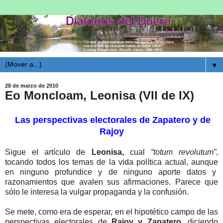
▼
28 de marzo de 2010
Eo Moncloam, Leonisa (VII de IX)
Las perspectivas electorales de Zapatero y de
Rajoy
Sigue el artículo de
Leonisa,
cual
“totum revolutum”
,
tocando todos los temas de la vida política actual, aunque
en ninguno profundice y de ninguno aporte datos y
razonamientos que avalen sus afirmaciones. Parece que
sólo le interesa la vulgar propaganda y la confusión.
Se mete, como era de esperar, en el hipotético campo de las
perspectivas electorales de
Rajoy y Zapatero
, diciendo