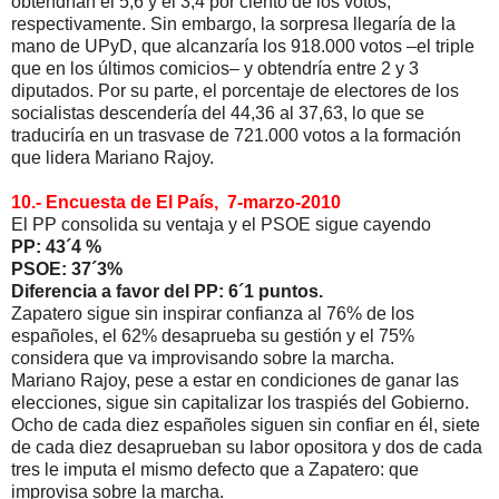
obtendrían el 5,6 y el 3,4 por ciento de los votos,
respectivamente. Sin embargo, la sorpresa llegaría de la
mano de UPyD, que alcanzaría los 918.000 votos –el triple
que en los últimos comicios– y obtendría entre 2 y 3
diputados. Por su parte, el porcentaje de electores de los
socialistas descendería del 44,36 al 37,63, lo que se
traduciría en un trasvase de 721.000 votos a la formación
que lidera Mariano Rajoy.
10.- Encuesta de El País, 7-marzo-2010
El PP consolida su ventaja y el PSOE sigue cayendo
PP: 43´4 %
PSOE: 37´3%
Diferencia a favor del PP: 6´1 puntos.
Zapatero sigue sin inspirar confianza al 76% de los
españoles, el 62% desaprueba su gestión y el 75%
considera que va improvisando sobre la marcha.
Mariano Rajoy, pese a estar en condiciones de ganar las
elecciones, sigue sin capitalizar los traspiés del Gobierno.
Ocho de cada diez españoles siguen sin confiar en él, siete
de cada diez desaprueban su labor opositora y dos de cada
tres le imputa el mismo defecto que a Zapatero: que
improvisa sobre la marcha.