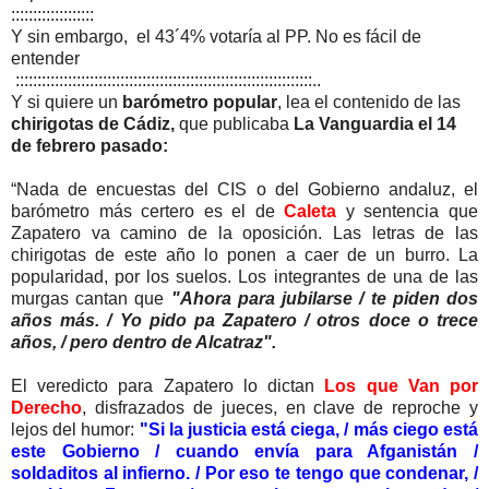
:::::::::::::::::::
Y sin embargo, el 43´4% votaría al PP. No es fácil de
entender
::::::::::::::::::::::::::::::::::::::::::::::::::::::::::::::::::::..
Y si quiere un
barómetro popular
, lea el contenido de las
chirigotas de Cádiz,
que publicaba
La Vanguardia el 14
de febrero pasado:
“Nada de encuestas del CIS o del Gobierno andaluz, el
barómetro más certero es el de
Caleta
y sentencia que
Zapatero va camino de la oposición. Las letras de las
chirigotas de este año lo ponen a caer de un burro. La
popularidad, por los suelos. Los integrantes de una de las
murgas cantan que
"Ahora para jubilarse / te piden dos
años más. / Yo pido pa Zapatero / otros doce o trece
años, / pero dentro de Alcatraz".
El veredicto para Zapatero lo dictan
Los que Van por
Derecho
, disfrazados de jueces, en clave de reproche y
lejos del humor:
"Si la justicia está ciega, / más ciego está
este Gobierno / cuando envía para Afganistán /
soldaditos al infierno. / Por eso te tengo que condenar, /