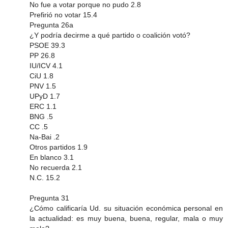
No fue a votar porque no pudo 2.8
Prefirió no votar 15.4
Pregunta 26a
¿Y podría decirme a qué partido o coalición votó?
PSOE 39.3
PP 26.8
IU/ICV 4.1
CiU 1.8
PNV 1.5
UPyD 1.7
ERC 1.1
BNG .5
CC .5
Na-Bai .2
Otros partidos 1.9
En blanco 3.1
No recuerda 2.1
N.C. 15.2
Pregunta 31
¿Cómo calificaría Ud. su situación económica personal en
la actualidad: es muy buena, buena, regular, mala o muy