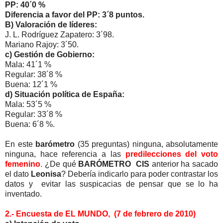
PP: 40´0 %
Diferencia a favor del PP: 3´8 puntos.
B) Valoración de líderes:
J. L. Rodríguez Zapatero: 3´98.
Mariano Rajoy: 3´50.
c) Gestión de Gobierno:
Mala: 41´1 %
Regular: 38´8 %
Buena: 12´1 %
d) Situación política de España:
Mala: 53´5 %
Regular: 33´8 %
Buena: 6´8 %.
En este
barómetro
(35 preguntas) ninguna, absolutamente
ninguna, hace referencia a las
predilecciones del voto
femenino
.
¿De qué
BARÓMETRO CIS
anterior ha sacado
el dato
Leonisa
? Debería indicarlo para poder contrastar los
datos y evitar las suspicacias de pensar que se lo ha
inventado.
2.- Encuesta de EL MUNDO, (7 de febrero de 2010)