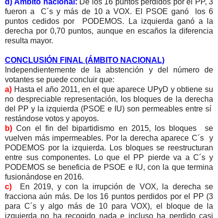
d) Ámbito nacional:
De los 16 puntos perdidos por el PP, 3
fueron a C´s y más de 10 a VOX. El PSOE ganó los 6
puntos cedidos por PODEMOS. La izquierda ganó a la
derecha por 0,70 puntos, aunque en escaños la diferencia
resulta mayor.
CONCLUSIÓN FINAL (ÁMBITO NACIONAL)
Independientemente de la abstención y del número de
votantes se puede concluir que:
a)
Hasta el año 2011, en el que aparece UPyD y obtiene su
no despreciable representación, los bloques de la derecha
del PP y la izquierda (PSOE e IU) son permeables entre sí
restándose votos y apoyos.
b)
Con el fin del bipartidismo en 2015, los bloques se
vuelven más impermeables. Por la derecha aparece C´s y
PODEMOS por la izquierda. Los bloques se reestructuran
entre sus componentes. Lo que el PP pierde va a C´s y
PODEMOS se beneficia de PSOE e IU, con la que termina
fusionándose en 2016.
c)
En 2019, y con la irrupción de VOX, la derecha se
fracciona aún más. De los 16 puntos perdidos por el PP (3
para C´s y algo más de 10 para VOX), el bloque de la
izquierda no ha recogido nada e incluso ha perdido casi