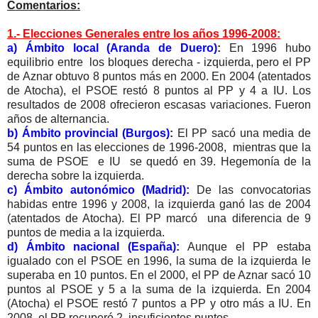
Comentarios:
1.- Elecciones Generales entre los años 1996-2008:
a) Ámbito local (Aranda de Duero)
:
En 1996 hubo
equilibrio entre los bloques derecha - izquierda, pero el PP
de Aznar obtuvo 8 puntos más en 2000. En 2004 (atentados
de Atocha), el PSOE restó 8 puntos al PP y 4 a IU. Los
resultados de 2008 ofrecieron escasas variaciones. Fueron
años de alternancia.
b) Ámbito provincial (Burgos)
:
El PP sacó una media de
54 puntos en las elecciones de 1996-2008, mientras que la
suma de PSOE e IU se quedó en 39. Hegemonía de la
derecha sobre la izquierda.
c) Ámbito autonómico (Madrid):
De las convocatorias
habidas entre 1996 y 2008, la izquierda ganó las de 2004
(atentados de Atocha). El PP marcó una diferencia de 9
puntos de media a la izquierda.
d) Ámbito nacional (España):
Aunque el PP estaba
igualado con el PSOE en 1996, la suma de la izquierda le
superaba en 10 puntos. En el 2000, el PP de Aznar sacó 10
puntos al PSOE y 5 a la suma de la izquierda. En 2004
(Atocha) el PSOE restó 7 puntos a PP y otro más a IU. En
2008, el PP recuperó 2 insuficientes puntos.