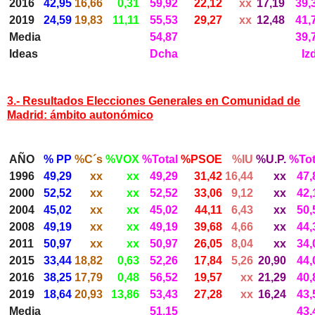
2016
42,95
16,66
0,31
59,92
22,12
xx
17,19
39,
2019
24,59
19,83
11,11
55,53
29,27
xx
12,48
41,
Media
54,87
39,
Ideas
Dcha
Iz
3.- Resultados Elecciones Generales en Comunidad de
Madrid: ámbito autonómico
AÑO
% PP
%C´s
%VOX
%Total
%PSOE
%IU
%U.P.
%Tot
1996
49,29
xx
xx
49,29
31,42
16,44
xx
47,
2000
52,52
xx
xx
52,52
33,06
9,12
xx
42,
2004
45,02
xx
xx
45,02
44,11
6,43
xx
50,
2008
49,19
xx
xx
49,19
39,68
4,66
xx
44,
2011
50,97
xx
xx
50,97
26,05
8,04
xx
34,
2015
33,44
18,82
0,63
52,26
17,84
5,26
20,90
44,
2016
38,25
17,79
0,48
56,52
19,57
xx
21,29
40,
2019
18,64
20,93
13,86
53,43
27,28
xx
16,24
43,
Media
51,15
43,