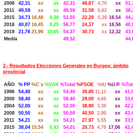
2008
42,31
xx
xx
42,31
46,67
4,70
xx
51,
2011
49,59
xx
xx
49,59
31,58
6,62
xx
38,
2015
34,73
16,48
0,30
51,55
22,29
5,39
16,54
44,
2016
40,07
16,45
0,25
56,77
24,37
xx
16,56
40,
2019
21,76
21,96
10,65
54,37
30,73
xx
12,32
43,
Media
49,52
44,
2.- Resultados Elecciones Generales en Burgos: ámbito
provincial
AÑO
% PP
%C´s
%VOX
%Total
%PSOE
%IU
%U.P.
%Tot
1996
54,40
xx
xx
54,40
30,80
11,11
xx
41,
2000
58,40
xx
xx
58,40
29,00
4,60
xx
33,
2004
52,00
xx
xx
52,00
38,90
3,30
xx
42,
2008
50,50
xx
xx
50,50
40,50
2,90
xx
43,
2011
54,21
xx
xx
54,21
27,97
5,55
xx
33,
2015
38,04
15,54
0,43
54,01
20,73
4,70
17,06
42,