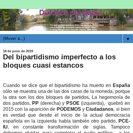
▼
18 de junio de 2019
Del bipartidismo imperfecto a los
bloques cuasi estancos
Cuando se dice que el bipartidismo ha muerto en
España
sólo se muestra una de las dos caras de la moneda, porque
la otra son los dos bloques de partidos. La hegemonía de
dos partidos,
PP
(derecha) y
PSOE
(izquierda), quebró en
2015 con la aparición de
PODEMOS
y
Ciudadanos
, si bien
es verdad que desde el inicio de la actual democracia
española en la izquierda había también otro partido,
PCE-
IU
, en constante transformación de siglas. Tampoco
debemos olvidar, para completar el puzle político, a los