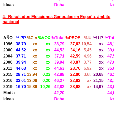
Ideas
Dcha
Iz
4.- Resultados Elecciones Generales en España: ámbito
nacional
AÑO
% PP
%C´s
%VOX
%Total
%PSOE
%IU
%U.P.
%Tot
1996
38,79
xx
xx
38,79
37,63
10,54
xx
48,
2000
44,52
xx
xx
44,52
34,16
5,45
xx
39,
2004
37,71
xx
xx
37,71
42,59
4,96
xx
47,
2008
39,94
xx
xx
39,94
43,87
3,77
xx
47,
2011
44,63
xx
xx
44,63
28,76
6,92
xx
35,
2015
28,71
13,94
0,23
42,88
22,00
3,68
20,68
46,
2016
33,01
13,06
0,20
46,27
22,63
xx
21,15
43,
2019
16,70
15,86
10,26
42,82
28,68
xx
14,97
43,
Media
42,20
44,
Ideas
Dcha
Iz