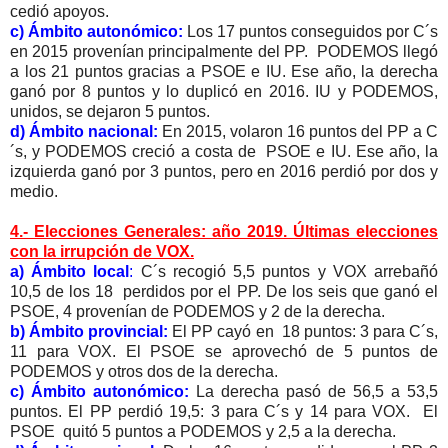
cedió apoyos.
c) Ámbito autonómico:
Los 17 puntos conseguidos por C´s
en 2015 provenían principalmente del PP. PODEMOS llegó
a los 21 puntos gracias a PSOE e IU. Ese año, la derecha
ganó por 8 puntos y lo duplicó en 2016. IU y PODEMOS,
unidos, se dejaron 5 puntos.
d) Ámbito nacional:
En 2015, volaron 16 puntos del PP a C
´s, y PODEMOS creció a costa de PSOE e IU. Ese año, la
izquierda ganó por 3 puntos, pero en 2016 perdió por dos y
medio.
4.- Elecciones Generales: año 2019. Últimas elecciones
con la irrupción de VOX.
a) Ámbito local
:
C´s recogió 5,5 puntos y VOX arrebañó
10,5 de los 18 perdidos por el PP. De los seis que ganó el
PSOE, 4 provenían de PODEMOS y 2 de la derecha.
b) Ámbito provincial:
El PP cayó en 18 puntos: 3 para C´s,
11 para VOX. El PSOE se aprovechó de 5 puntos de
PODEMOS y otros dos de la derecha.
c) Ámbito autonómico:
La derecha pasó de 56,5 a 53,5
puntos. El PP perdió 19,5: 3 para C´s y 14 para VOX. El
PSOE quitó 5 puntos a PODEMOS y 2,5 a la derecha.