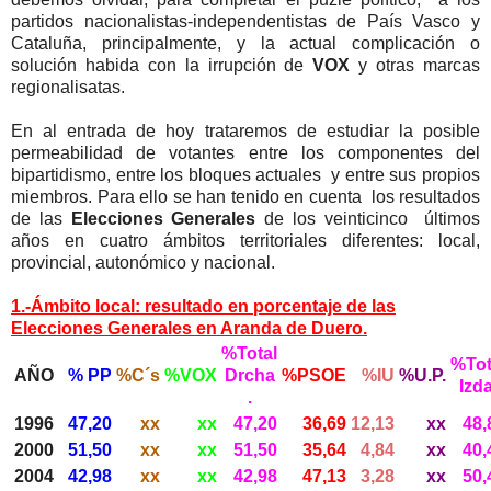
partidos nacionalistas-independentistas de País Vasco y
Cataluña, principalmente, y la actual complicación o
solución habida con la irrupción de
VOX
y otras marcas
regionalisatas.
En al entrada de hoy trataremos de estudiar la posible
permeabilidad de votantes entre los componentes del
bipartidismo, entre los bloques actuales y entre sus propios
miembros. Para ello se han tenido en cuenta los resultados
de las
Elecciones Generales
de los veinticinco últimos
años en cuatro ámbitos territoriales diferentes: local,
provincial, autonómico y nacional.
1.-Ámbito local: resultado en porcentaje de las
Elecciones Generales en Aranda de Duero.
%Total
%Tot
AÑO
% PP
%C´s
%VOX
Drcha
%PSOE
%IU
%U.P.
Izda
.
1996
47,20
xx
xx
47,20
36,69
12,13
xx
48,
2000
51,50
xx
xx
51,50
35,64
4,84
xx
40,
2004
42,98
xx
xx
42,98
47,13
3,28
xx
50,