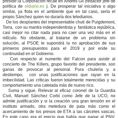
presidir la Corporación recae en Andrés Gil (redactor jefe de
política de
eldiario.es
). De prosperar tal iniciativa o algo
similar, ya flota en el ambiente que en tal caso, sería el
propio Sánchez quien no duraría dos telediarios.
De los desplantes del impresentable chuti de Puigdemont,
Torra, con su mantra independentista y fantástica república,
casi mejor no citar nada para no caer una vez más en el
ridículo. No obstante, al tratarse de un problema sin
solución, al PSOE le supondrá la no aprobación de sus
primeros presupuestos para el 2019 y por ende su
continuidad en el Gobierno.
Con respecto al numerito del Falcon para asistir al
concierto de The Killers, grupo favorito del presidente, son
ganas de provocar al personal. Pura chulería y, a
destiempo, con unas justificaciones que rayan en la
imbecilidad. Las críticas fueron totalmente merecidas y su
comportamiento una catetada más de nuevo rico.
Suma y sigue. Relevar al eficaz coronel de la Guardia
Civil, Manuel Sánchez Corbí como Jefe de la UCO, no
admite justificación y si la creación una gran tensión en el
instituto armado, otra metedura de pata más como el
acercamiento de los presos de ETA a las cárceles vascas.
En este caso era el precio que había que pagar al PNV,