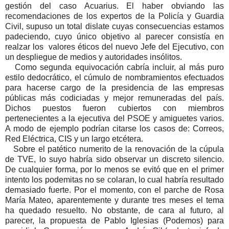
gestión del caso Acuarius. El haber obviando las
recomendaciones de los expertos de la Policía y Guardia
Civil, supuso un total dislate cuyas consecuencias estamos
padeciendo, cuyo único objetivo al parecer consistía en
realzar los valores éticos del nuevo Jefe del Ejecutivo, con
un despliegue de medios y autoridades insólitos.
Como segunda equivocación cabría incluir, al más puro
estilo dedocrático, el cúmulo de nombramientos efectuados
para hacerse cargo de la presidencia de las empresas
públicas más codiciadas y mejor remuneradas del país.
Dichos puestos fueron cubiertos con miembros
pertenecientes a la ejecutiva del PSOE y amiguetes varios.
A modo de ejemplo podrían citarse los casos de: Correos,
Red Eléctrica, CIS y un largo etcétera.
Sobre el patético numerito de la renovación de la cúpula
de TVE, lo suyo habría sido observar un discreto silencio.
De cualquier forma, por lo menos se evitó que en el primer
intento los podemitas no se colaran, lo cual habría resultado
demasiado fuerte. Por el momento, con el parche de Rosa
María Mateo, aparentemente y durante tres meses el tema
ha quedado resuelto. No obstante, de cara al futuro, al
parecer, la propuesta de Pablo Iglesias (Podemos) para