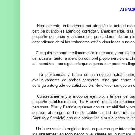
ATENCI
Normalmente, entendemos por atención la actitud mante
percibe cuando es atendido correcta y amablemente, tras
pequeño comercio y autónomos, generadores de un elev
dependiendo de si los trabadores estén vinculados o no co
Cualquier persona medianamente interesada y con cierta e
de la crisis, tanto la atención como el propio servicio al c
de incentivos, consiguiendo que algunos compradores lleg
La prosperidad y futuro de un negocio actualmente, s
exclusivamente de ambos aspectos, sino que entran e
consiguiente grado de satisfacción. No olvidemos que en 
Concretamente y a modo de ejemplo, a finales del pasa
pequeño establecimiento, "La Encina", dedicado prácticam
personas, Pilar y Patricia, quienes con su amabilidad y p
secreto, al margen de la indiscutible calidad de la merc
Sonrisa y Servicio) con que obsequian a sus clientes reves
Un buen servicio engloba todo un proceso que interactúa 
los siguientes: en todo negocio, el cliente es lo primero.