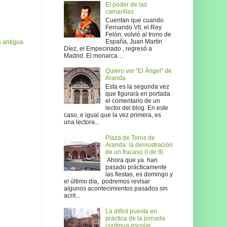
El poder de las
camarillas
Cuentan que cuando
Fernando VII, el Rey
Felón, volvió al trono de
España, Juan Martín
 antigua
Díez, el Empecinado , regresó a
Madrid. El monarca ...
Quiero ver "El Ángel" de
Aranda
Esta es la segunda vez
que figurará en portada
el comentario de un
lector del blog. En este
caso, e igual que la vez primera, es
una lectora...
Plaza de Toros de
Aranda: la demostración
de un fracaso (I de II)
Ahora que ya han
pasado prácticamente
las fiestas, es domingo y
el último día, podremos revisar
algunos acontecimientos pasados sin
acrit...
La difícil puesta en
práctica de la jornada
continua escolar