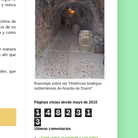
e y nunca
 clima de
cia de su
sa y como
de manera
e ahí que
bles, que
Reportaje sobre las "Históricas bodegas
subterráneas de Aranda de Duero"
Páginas vistas desde mayo de 2010
1
4
8
2
3
1
3
Últimos comentarios
¿Cree usted, realmente y con datos,