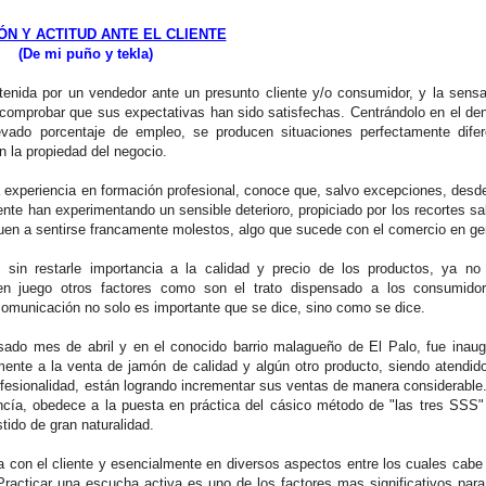
ÓN Y ACTITUD ANTE EL CLIENTE
(De mi puño y tekla)
nida por un vendedor ante un presunto cliente y/o consumidor, y la sens
 comprobar que sus expectativas han sido satisfechas. Centrándolo en el d
ado porcentaje de empleo, se producen situaciones perfectamente difer
n la propiedad del negocio.
xperiencia en formación profesional, conoce que, salvo excepciones, desde 
liente han experimentando un sensible deterioro, propiciado por los recortes sa
uen a sentirse francamente molestos, algo que sucede con el comercio en ge
in restarle importancia a la calidad y precio de los productos, ya no
n juego otros factores como son el trato dispensado a los consumido
comunicación no solo es importante que se dice, sino como se dice.
do mes de abril y en el conocido barrio malagueño de El Palo, fue inau
ente a la venta de jamón de calidad y algún otro producto, siendo atendid
rofesionalidad, están logrando incrementar sus ventas de manera considerable
ancía, obedece a la puesta en práctica del cásico método de "las tres SSS"
tido de gran naturalidad.
con el cliente y esencialmente en diversos aspectos entre los cuales cabe
 Practicar una escucha activa es uno de los factores mas significativos para 