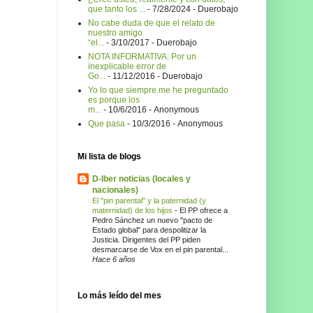
que tanto los ...
- 7/28/2024
- Duerobajo
No cabe duda de que el relato de
nuestro amigo
“el...
- 3/10/2017
- Duerobajo
NOTA INFORMATIVA: Por un
inexplicable error de
Go...
- 11/12/2016
- Duerobajo
Yo lo que siempre me he preguntado
es porque los
m...
- 10/6/2016
- Anonymous
Que pasa
- 10/3/2016
- Anonymous
Mi lista de blogs
D-Iber noticias (locales y
nacionales)
El "pin parental" y la paternidad (y
maternidad) de los hijos
-
El PP ofrece a
Pedro Sánchez un nuevo "pacto de
Estado global" para despolitizar la
Justicia. Dirigentes del PP piden
desmarcarse de Vox en el pin parental...
Hace 6 años
Lo más leído del mes