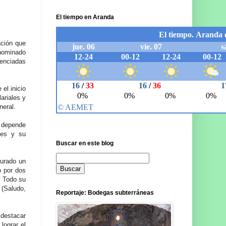
El tiempo en Aranda
ación que
enominado
enciadas
el inicio
lariales y
neral.
 depende
res y su
Buscar en este blog
gurado un
o por dos
. Todo su
 (Saludo,
Reportaje: Bodegas subterráneas
 destacar
lograr el