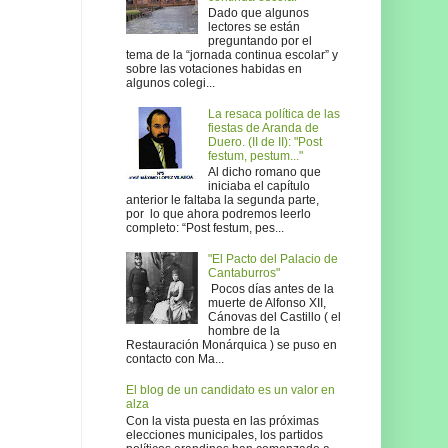
Dado que algunos
lectores se están
preguntando por el
tema de la “jornada continua escolar” y
sobre las votaciones habidas en
algunos colegi...
La resaca política de las
fiestas de Aranda de
Duero. (II de II): "Post
festum, pestum..."
Al dicho romano que
iniciaba el capítulo
anterior le faltaba la segunda parte,
por lo que ahora podremos leerlo
completo: “Post festum, pes...
"El Pacto del Palacio de
Cantaburros"
Pocos días antes de la
muerte de Alfonso XII,
Cánovas del Castillo ( el
hombre de la
Restauración Monárquica ) se puso en
contacto con Ma...
El blog de un candidato es un valor en
alza
Con la vista puesta en las próximas
elecciones municipales, los partidos