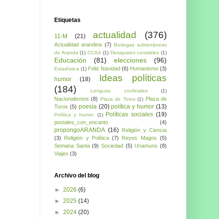
Etiquetas
actualidad
(376)
11-M
(21)
Actualidad arandina
(7)
Bodegas subterráneas
de Aranda
(1)
CCAA
(1)
Desajustes contables
(1)
Educación
(81)
elecciones
(96)
Feliz Navidad
(6)
Humanismo
(3)
Estadística
(1)
Ideas políticas
humor
(18)
(184)
Lenguas cooficiales
(1)
Nacionalismos
(8)
Plaza de
Plaza de Toros
(1)
poesía
(20)
política y humor
(13)
Toros
(5)
Políticas sociales
(19)
Política y humor.
(1)
postales_con_encanto
(4)
propongoARANDA
(16)
Religión y Ciencia
(3)
Religión y Política
(7)
Reyes Magos
(5)
Semana Santa
(9)
Sociedad
(5)
Unamuno
(8)
Viajes
(3)
Archivo del blog
►
2026
(6)
►
2025
(14)
►
2024
(20)