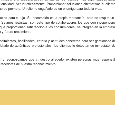
sionalidad, Actuar eficazmente. Proporcionar soluciones alternativas al client
ue se promete. Un cliente engañado es un enemigo para toda la vida.
cios para el lujo. Su decoración es la propia mercancía, pero se respira un
s. Seamos realistas, son este tipo de colaboradores los que con independen
 que proporcionan satisfacción a los consumidores, se integran en la empre
 y futuro crecimiento.
cimientos, habilidades, criterio y actitudes concretas para ser gestionada 
otado de auténticos profesionales, los clientes lo detectan de inmediato, d
il y reconozcamos que a nuestro alrededor existen personas muy responsa
ecedoras de nuestro reconocimiento....