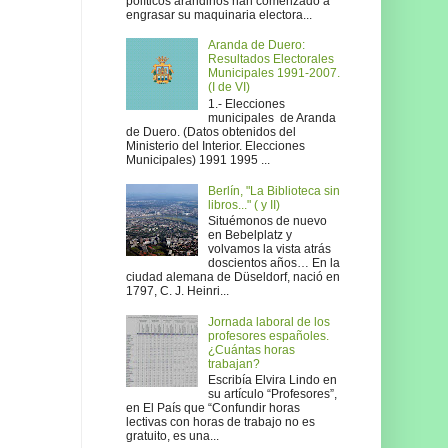
políticos arandinos han comenzado a
engrasar su maquinaria electora...
Aranda de Duero:
Resultados Electorales
Municipales 1991-2007.
(I de VI)
1.- Elecciones
municipales de Aranda
de Duero. (Datos obtenidos del
Ministerio del Interior. Elecciones
Municipales) 1991 1995 ...
Berlín, "La Biblioteca sin
libros..." ( y II)
Situémonos de nuevo
en Bebelplatz y
volvamos la vista atrás
doscientos años… En la
ciudad alemana de Düseldorf, nació en
1797, C. J. Heinri...
Jornada laboral de los
profesores españoles.
¿Cuántas horas
trabajan?
Escribía Elvira Lindo en
su artículo “Profesores”,
en El País que “Confundir horas
lectivas con horas de trabajo no es
gratuito, es una...