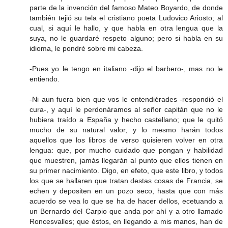
parte de la invención del famoso Mateo Boyardo, de donde
también tejió su tela el cristiano poeta Ludovico Ariosto; al
cual, si aquí le hallo, y que habla en otra lengua que la
suya, no le guardaré respeto alguno; pero si habla en su
idioma, le pondré sobre mi cabeza.
-Pues yo le tengo en italiano -dijo el barbero-, mas no le
entiendo.
-Ni aun fuera bien que vos le entendiérades -respondió el
cura-, y aquí le perdonáramos al señor capitán que no le
hubiera traído a España y hecho castellano; que le quitó
mucho de su natural valor, y lo mesmo harán todos
aquellos que los libros de verso quisieren volver en otra
lengua: que, por mucho cuidado que pongan y habilidad
que muestren, jamás llegarán al punto que ellos tienen en
su primer nacimiento. Digo, en efeto, que este libro, y todos
los que se hallaren que tratan destas cosas de Francia, se
echen y depositen en un pozo seco, hasta que con más
acuerdo se vea lo que se ha de hacer dellos, ecetuando a
un Bernardo del Carpio que anda por ahí y a otro llamado
Roncesvalles; que éstos, en llegando a mis manos, han de