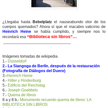
¿Llegaba hasta
Bebelplatz
el nauseabundo olor de los
cuerpos quemados? Ahora sí que el macabro vaticinio de
Heinrich Heine
se había cumplido, y siempre nos lo
“Biblioteca sin libros”…
recordará esa
_______________________________
Imágenes tomadas de wikipedia
1.-
Düsseldorf
2.- La Siangoga de Berlín, después de la restauración
(Fotografía de Diálogos del Duero)
3.-
Heinrich Heine
4.-
Hitler y Hindenburg
5.-
Edificio del Reichstag
6.-
Joseph Goebbels
7.-
Quema de libros
8 a y 8 b.-
Monumento recuerdo quema de libros: LA
BIBLIOTECA SIN LIBROS