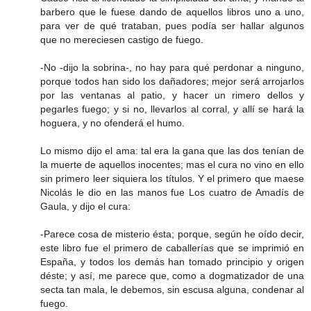
barbero que le fuese dando de aquellos libros uno a uno,
para ver de qué trataban, pues podía ser hallar algunos
que no mereciesen castigo de fuego.
-No -dijo la sobrina-, no hay para qué perdonar a ninguno,
porque todos han sido los dañadores; mejor será arrojarlos
por las ventanas al patio, y hacer un rimero dellos y
pegarles fuego; y si no, llevarlos al corral, y allí se hará la
hoguera, y no ofenderá el humo.
Lo mismo dijo el ama: tal era la gana que las dos tenían de
la muerte de aquellos inocentes; mas el cura no vino en ello
sin primero leer siquiera los títulos. Y el primero que maese
Nicolás le dio en las manos fue Los cuatro de Amadís de
Gaula, y dijo el cura:
-Parece cosa de misterio ésta; porque, según he oído decir,
este libro fue el primero de caballerías que se imprimió en
España, y todos los demás han tomado principio y origen
déste; y así, me parece que, como a dogmatizador de una
secta tan mala, le debemos, sin escusa alguna, condenar al
fuego.