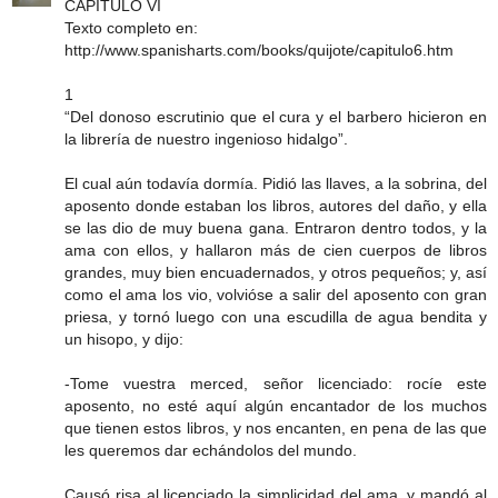
CAPÍTULO VI
Texto completo en:
http://www.spanisharts.com/books/quijote/capitulo6.htm
1
“Del donoso escrutinio que el cura y el barbero hicieron en
la librería de nuestro ingenioso hidalgo”.
El cual aún todavía dormía. Pidió las llaves, a la sobrina, del
aposento donde estaban los libros, autores del daño, y ella
se las dio de muy buena gana. Entraron dentro todos, y la
ama con ellos, y hallaron más de cien cuerpos de libros
grandes, muy bien encuadernados, y otros pequeños; y, así
como el ama los vio, volvióse a salir del aposento con gran
priesa, y tornó luego con una escudilla de agua bendita y
un hisopo, y dijo:
-Tome vuestra merced, señor licenciado: rocíe este
aposento, no esté aquí algún encantador de los muchos
que tienen estos libros, y nos encanten, en pena de las que
les queremos dar echándolos del mundo.
Causó risa al licenciado la simplicidad del ama, y mandó al