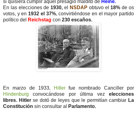
si quisiera cumplir aquel presagio maldito de
Heine.
En las elecciones de
1930,
el
NSDAP
obtuvo el
18%
de os
votos, y en
1932 el 37%
, convirtiéndose en el mayor partido
político del
Reichstag
con
230 escaños.
En marzo de 1933,
Hitler
fue nombrado Canciller por
Hindenburg
convocándose por última vez
elecciones
libres.
Hitler
se dotó de leyes que le permitían cambiar
La
Constitución
sin consultar al
Parlamento.