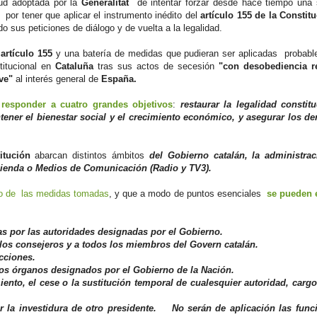
tud adoptada por la
Generalitat
de intentar forzar desde hace tiempo una 
por tener que aplicar el instrumento inédito del
artículo 155 de la Constit
 sus peticiones de diálogo y de vuelta a la legalidad.
l
artículo 155
y una batería de medidas que pudieran ser aplicadas probab
titucional en
Cataluña
tras sus actos de secesión
"con desobediencia r
ave"
al interés general de
España.
 responder a cuatro grandes objetivos
:
restaurar la legalidad constit
antener el bienestar social y el crecimiento económico, y asegurar los d
titución
abarcan distintos ámbitos
del Gobierno catalán, la administrac
cienda o Medios de Comunicación (Radio y TV3).
to de las medidas tomadas
, y que a modo de puntos esenciales
se pueden 
s por las autoridades designadas por el Gobierno.
, los consejeros y a todos los miembros del Govern catalán.
ecciones.
 los órganos designados por el Gobierno de la Nación.
to, el cese o la sustitución temporal de cualesquier autoridad, cargo
 la investidura de otro presidente. No serán de aplicación las func