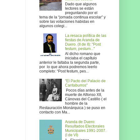
Dado que algunos
lectores se están
preguntando por el
tema de la “jornada continua escolar” y
sobre las votaciones habidas en
algunos colegi...
La resaca política de las
fiestas de Aranda de
Duero. (II de II): "Post
festum, pestum..."
Al dicho romano que
iniciaba el capítulo
anterior le faltaba la segunda parte,
por lo que ahora podremos leerlo
completo: “Post festum, pes...
"El Pacto del Palacio de
Cantaburros"
Pocos días antes de la
muerte de Alfonso XII,
Cánovas del Castillo ( el
hombre de la
Restauración Monárquica ) se puso en
contacto con Ma...
Aranda de Duero:
Resultados Electorales
Municipales 1991-2007.
(I de VI)