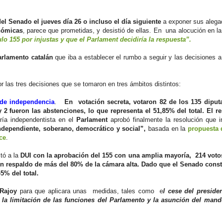
el Senado el jueves día 26 o incluso el día siguiente
a exponer sus alega
nómicas
, parece que prometidas, y desistió de ellas. En una alocución en la
lo 155 por injustas y que el Parlament decidiría la respuesta”.
arlamento catalán
que iba a establecer el rumbo a seguir y las decisiones a
or las tres decisiones que se tomaron en tres ámbitos distintos:
l de independencia
.
En votación secreta, votaron 82 de los 135 diput
y 2 fueron las abstenciones, lo que representa el 51,85% del total. El re
ía independentista en el
Parlament
aprobó finalmente la resolución que i
ndependiente, soberano, democrático y social”,
basada en la
propuesta 
ce
.
tó a la
DUI con la aprobación del 155 con una amplia mayoría, 214 votos
a un respaldo de más del 80% de la cámara alta. Dado que el Senado cons
5% del total.
Rajoy
para que aplicara unas medidas, tales como e
l cese del preside
 la limitación de las funciones del Parlamento y la asunción del mand