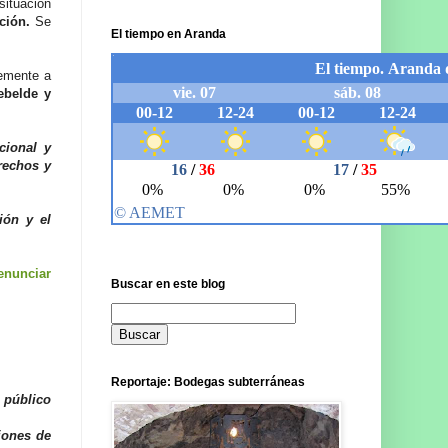
situación
ución.
Se
El tiempo en Aranda
lemente a
ebelde y
ucional y
erechos y
ión y el
enunciar
Buscar en este blog
Reportaje: Bodegas subterráneas
 público
iones de