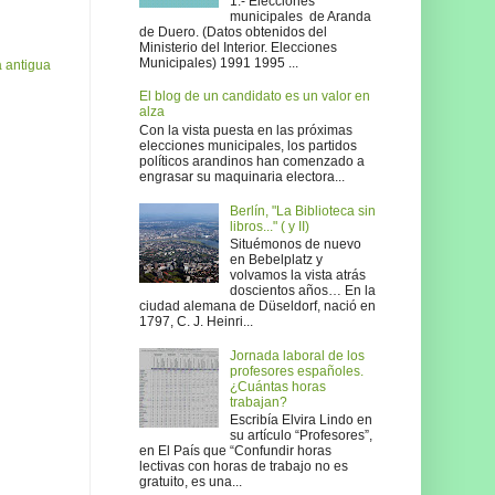
1.- Elecciones
municipales de Aranda
de Duero. (Datos obtenidos del
Ministerio del Interior. Elecciones
Municipales) 1991 1995 ...
 antigua
El blog de un candidato es un valor en
alza
Con la vista puesta en las próximas
elecciones municipales, los partidos
políticos arandinos han comenzado a
engrasar su maquinaria electora...
Berlín, "La Biblioteca sin
libros..." ( y II)
Situémonos de nuevo
en Bebelplatz y
volvamos la vista atrás
doscientos años… En la
ciudad alemana de Düseldorf, nació en
1797, C. J. Heinri...
Jornada laboral de los
profesores españoles.
¿Cuántas horas
trabajan?
Escribía Elvira Lindo en
su artículo “Profesores”,
en El País que “Confundir horas
lectivas con horas de trabajo no es
gratuito, es una...