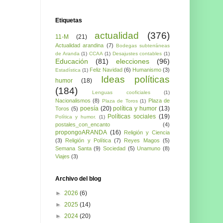
Etiquetas
actualidad
(376)
11-M
(21)
Actualidad arandina
(7)
Bodegas subterráneas
de Aranda
(1)
CCAA
(1)
Desajustes contables
(1)
Educación
(81)
elecciones
(96)
Feliz Navidad
(6)
Humanismo
(3)
Estadística
(1)
Ideas políticas
humor
(18)
(184)
Lenguas cooficiales
(1)
Nacionalismos
(8)
Plaza de
Plaza de Toros
(1)
poesía
(20)
política y humor
(13)
Toros
(5)
Políticas sociales
(19)
Política y humor.
(1)
postales_con_encanto
(4)
propongoARANDA
(16)
Religión y Ciencia
(3)
Religión y Política
(7)
Reyes Magos
(5)
Semana Santa
(9)
Sociedad
(5)
Unamuno
(8)
Viajes
(3)
Archivo del blog
►
2026
(6)
►
2025
(14)
►
2024
(20)