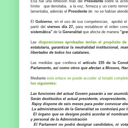
Esa fue una reflexión más del
Presidente
sobre la acti
límite que denotaba, a la vez, firmeza y un cierto temor 
lamentaba, además el
Presidente
de no se habían atendido
El
Gobierno
, en el uso de sus competencias, aprobó e
partir del
viernes día 27,
para restablecer el orden cons
sistemática"
de la
Generalitat
que afecta de manera
"gr
Las
disposiciones aprobadas tenían el propósito de
estatutaria, garantizar la neutralidad institucional, m
libertades de todos los catalanes.
Las medidas que conlleva el
artículo 155 de la Cons
Parlamento, así como otros que afectan a Mossos, Ha
Mediante
este enlace se puede acceder al listado comple
los siguientes:
Las funciones del actual Govern pasarán a ser asumida
Serán destituidos el actual presidente, vicepresidente
Rajoy dispone de seis meses para poder convocar el
La administración de la Generalitat se controlará por
El órgano que se designe podrá acordar el nombramien
y personal de la Administración
El Parlament no podrá designar candidatos, ni votar