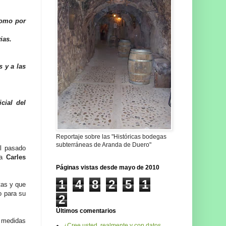
como por
ias.
s y a las
cial del
Reportaje sobre las "Históricas bodegas
subterráneas de Aranda de Duero"
l pasado
 a
Carles
Páginas vistas desde mayo de 2010
1
4
8
2
5
1
tas y que
o para su
2
Últimos comentarios
s medidas
¿Cree usted, realmente y con datos,