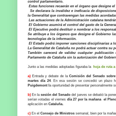
control parlamentario.
Estas funciones recaerán en el órgano que designe e
Se declarara la invalidez e ineficacia de disposicio
la Generalitat que contravengan las medidas acordada
Las actuaciones de la Administración catalana tendrá
El Gobierno asumirá el control del gasto de la Generali
El Ejecutivo podrá destituir o nombrar a los respons
Se atribuye a los órganos que designe el Gobierno las 
tecnologías de la información.
El Estado podrá imponer sanciones disciplinarias a los
La Generalitat de Cataluña no podrá actuar contra su p
También carecerá de validez cualquier publicación e
Parlamento de Cataluña sin la autorización del Gobier
Junto a las medidas adoptadas figuraba la
hoja de ruta a
a)
Entrada y debate de la
Comisión del Senado sobre 
martes día 24
. En esa sesión se concedió un plazo 
Puigdemont l
a oportunidad de presentar personalmente 
b)
En la
sesión del Senado
del jueves se debatió la pone
serían votadas el viernes
día 27 por la mañana el Plen
aplicación en
Cataluña.
c)
En el
Consejo de Ministros
semanal, bien por la maña