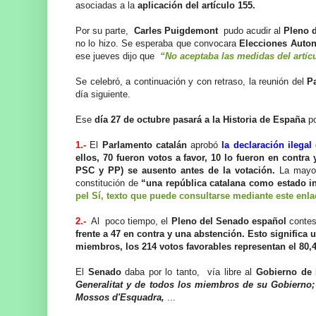
asociadas a la
aplicación del artículo 155.
Por su parte,
Carles Puigdemont
pudo acudir al
Pleno d
no lo hizo. Se esperaba que convocara
Elecciones Auto
ese jueves dijo que
“No aceptaba las medidas del artícu
Se celebró, a continuación y con retraso, la reunión del
P
día siguiente.
Ese
día 27 de octubre pasará a la Historia de España
p
1.-
El
Parlamento catalán
aprobó
la declaración ilega
ellos, 70 fueron votos a favor, 10 lo fueron en contra 
PSC y PP) se ausento antes de la votación.
La mayor
constitución de
“una república catalana como estado i
pel Sí, texto que puede consultarse mediante este enla
2.-
Al poco tiempo, el
Pleno del Senado español
contes
frente a 47 en contra y una abstención. Esto signific
miembros, los 214 votos favorables representan el 80,4
El
Senado
daba por lo tanto, vía libre al
Gobierno de 
Generalitat y de todos los miembros de su Gobierno;
Mossos d'Esquadra,
...