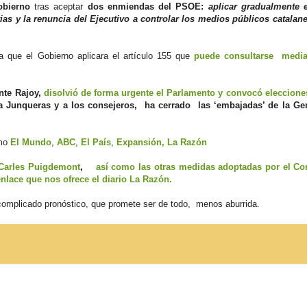
bierno
tras aceptar
dos enmiendas del PSOE:
aplicar gradualmente e
as y la renuncia del Ejecutivo a controlar los medios públicos catalan
a que el Gobierno aplicara el artículo 155 que
puede consultarse media
nte Rajoy,
disolvió de forma urgente el Parlamento y convocó elecciones
Junqueras y a los consejeros, ha cerrado las ‘embajadas’ de la Gene
omo
El Mundo
,
ABC
,
El País
,
Expansión,
La Razón
 Carles Puigdemont
,
así como las otras medidas adoptadas por el Co
nlace que nos ofrece el diario La Razón.
 complicado pronóstico, que promete ser de todo, menos aburrida.