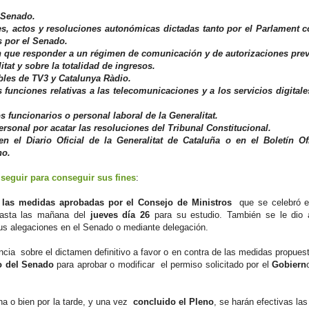
l Senado.
nes, actos y resoluciones autonómicas dictadas tanto por el Parlament 
s por el Senado.
n que responder a un régimen de comunicación y de autorizaciones prev
tat y sobre la totalidad de ingresos.
ables de TV3 y Catalunya Ràdio.
funciones relativas a las telecomunicaciones y a los servicios digitale
 funcionarios o personal laboral de la Generalitat.
ersonal por acatar las resoluciones del Tribunal Constitucional.
n el Diario Oficial de la Generalitat de Cataluña o en el Boletín Ofi
no.
 seguir para conseguir sus fines
:
las medidas aprobadas por el Consejo de Ministros
que se celebró e
hasta las mañana del
jueves día 26
para su estudio. También se le dio
sus alegaciones en el Senado o mediante delegación.
ncia sobre el dictamen definitivo a favor o en contra de las medidas propues
o del Senado
para aprobar o modificar el permiso solicitado por el
Gobiern
na o bien por la tarde, y una vez
concluido el Pleno
, se harán efectivas la