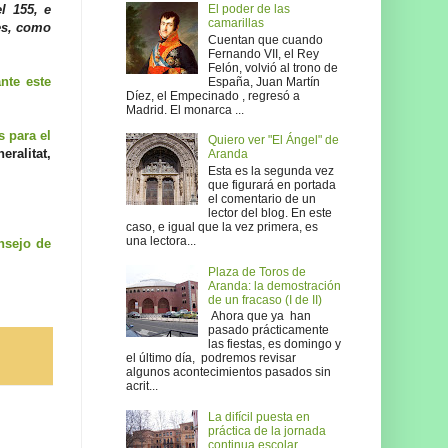
El poder de las
l 155, e
camarillas
es, como
Cuentan que cuando
Fernando VII, el Rey
Felón, volvió al trono de
nte este
España, Juan Martín
Díez, el Empecinado , regresó a
Madrid. El monarca ...
 para el
Quiero ver "El Ángel" de
ralitat,
Aranda
Esta es la segunda vez
que figurará en portada
el comentario de un
lector del blog. En este
caso, e igual que la vez primera, es
una lectora...
nsejo de
Plaza de Toros de
Aranda: la demostración
de un fracaso (I de II)
Ahora que ya han
pasado prácticamente
las fiestas, es domingo y
el último día, podremos revisar
algunos acontecimientos pasados sin
acrit...
La difícil puesta en
práctica de la jornada
continua escolar