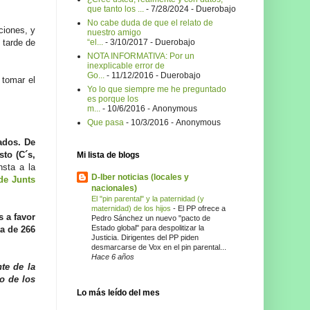
que tanto los ...
- 7/28/2024
- Duerobajo
No cabe duda de que el relato de
ciones, y
nuestro amigo
“el...
- 3/10/2017
- Duerobajo
 tarde de
NOTA INFORMATIVA: Por un
inexplicable error de
Go...
- 11/12/2016
- Duerobajo
 tomar el
Yo lo que siempre me he preguntado
es porque los
m...
- 10/6/2016
- Anonymous
Que pasa
- 10/3/2016
- Anonymous
ados. De
sto (C´s,
Mi lista de blogs
nsta a la
D-Iber noticias (locales y
de Junts
nacionales)
El "pin parental" y la paternidad (y
maternidad) de los hijos
-
El PP ofrece a
 a favor
Pedro Sánchez un nuevo "pacto de
Estado global" para despolitizar la
ta de 266
Justicia. Dirigentes del PP piden
desmarcarse de Vox en el pin parental...
Hace 6 años
nte de la
o de los
Lo más leído del mes