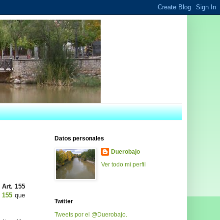
Datos personales
Duerobajo
Ver todo mi perfil
l
Art. 155
l 155
que
Twitter
Tweets por el @Duerobajo.