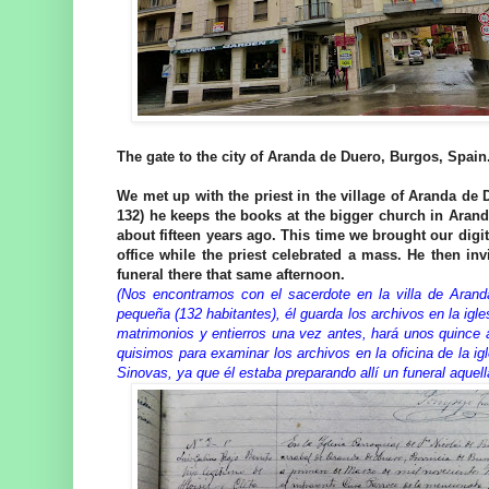
The gate to the city of Aranda de Duero, Burgos, Spain
We met up with the priest in the village of Aranda de 
132) he keeps the books at the bigger church in Aran
about fifteen years ago. This time we brought our digi
office while the priest celebrated a mass. He then in
funeral there that same afternoon.
(Nos encontramos con el sacerdote en la villa de Aran
pequeña (132 habitantes), él guarda los archivos en la i
matrimonios y entierros una vez antes, hará unos quince 
quisimos para examinar los archivos en la oficina de la ig
Sinovas, ya que él estaba preparando allí un funeral aquel