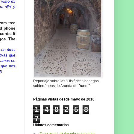
 visto mi
a allá, y
com tree
nd phone
cords. It
gos. The
 un árbol
novas que
rarnos en
o que nos
!)
Reportaje sobre las "Históricas bodegas
subterráneas de Aranda de Duero"
Páginas vistas desde mayo de 2010
1
4
8
2
5
8
7
Últimos comentarios
¿Cree usted, realmente y con datos,