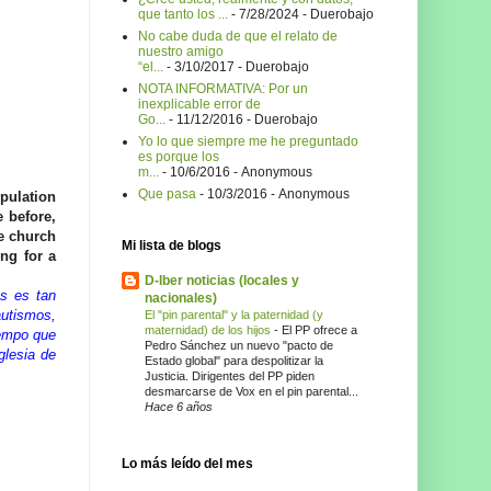
que tanto los ...
- 7/28/2024
- Duerobajo
No cabe duda de que el relato de
nuestro amigo
“el...
- 3/10/2017
- Duerobajo
NOTA INFORMATIVA: Por un
inexplicable error de
Go...
- 11/12/2016
- Duerobajo
Yo lo que siempre me he preguntado
es porque los
m...
- 10/6/2016
- Anonymous
Que pasa
- 10/3/2016
- Anonymous
opulation
 before,
he church
Mi lista de blogs
ing for a
D-Iber noticias (locales y
as es tan
nacionales)
autismos,
El "pin parental" y la paternidad (y
maternidad) de los hijos
-
El PP ofrece a
iempo que
Pedro Sánchez un nuevo "pacto de
glesia de
Estado global" para despolitizar la
Justicia. Dirigentes del PP piden
desmarcarse de Vox en el pin parental...
Hace 6 años
Lo más leído del mes