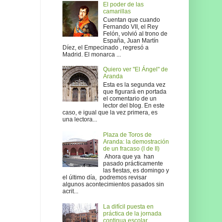
El poder de las
camarillas
Cuentan que cuando
Fernando VII, el Rey
Felón, volvió al trono de
España, Juan Martín
Díez, el Empecinado , regresó a
Madrid. El monarca ...
Quiero ver "El Ángel" de
Aranda
Esta es la segunda vez
que figurará en portada
el comentario de un
lector del blog. En este
caso, e igual que la vez primera, es
una lectora...
Plaza de Toros de
Aranda: la demostración
de un fracaso (I de II)
Ahora que ya han
pasado prácticamente
las fiestas, es domingo y
el último día, podremos revisar
algunos acontecimientos pasados sin
acrit...
La difícil puesta en
práctica de la jornada
continua escolar