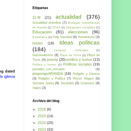
Etiquetas
actualidad
(376)
11-M
(21)
Actualidad arandina
(7)
Bodegas subterráneas
de Aranda
(1)
CCAA
(1)
Desajustes contables
(1)
Educación
(81)
elecciones
(96)
Feliz Navidad
(6)
Humanismo
(3)
Estadística
(1)
Ideas políticas
humor
(18)
(184)
Lenguas cooficiales
(1)
Nacionalismos
(8)
Plaza de
Plaza de Toros
(1)
poesía
(20)
política y humor
(13)
Toros
(5)
Políticas sociales
(19)
Política y humor.
(1)
postales_con_encanto
(4)
ing dated
propongoARANDA
(16)
Religión y Ciencia
a iglesia
(3)
Religión y Política
(7)
Reyes Magos
(5)
Semana Santa
(9)
Sociedad
(5)
Unamuno
(8)
Viajes
(3)
Archivo del blog
►
2026
(6)
►
2025
(14)
►
2024
(20)
►
2023
(33)