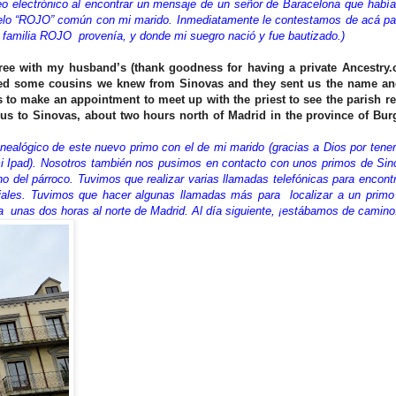
o electrónico al encontrar un mensaje de un señor de Baracelona que había
abuelo “ROJO” común con mi marido. Inmediatamente le contestamos de acá par
 familia ROJO provenía, y donde mi suegro nació y fue bautizado.)
ree with my husband’s (thank goodness for having a private Ancestry.
cted some cousins we knew from Sinovas and they sent us the name a
s to make an appointment to meet up with the priest to see the parish re
 us to Sinovas, about two hours north of Madrid in the province of Bur
nealógico de este nuevo primo con el de mi marido (gracias a Dios por tener
i Ipad). Nosotros también nos pusimos en contacto con unos primos de Si
o del párroco. Tuvimos que realizar varias llamadas telefónicas para encont
quiales. Tuvimos que hacer algunas llamadas más para localizar a un prim
 a unas dos horas al norte de Madrid. Al día siguiente, ¡estábamos de camino