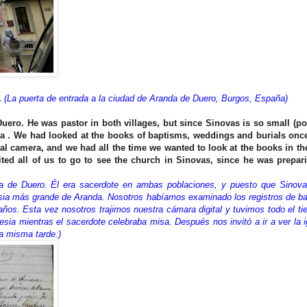
.
(La puerta de entrada a la ciudad de Aranda de Duero, Burgos, España)
Duero. He was pastor in both villages, but since Sinovas is so small (p
da . We had looked at the books of baptisms, weddings and burials once
tal camera, and we had all the time we wanted to look at the books in t
vited all of us to go to see the church in Sinovas, since he was prepar
da de Duero. Él era sacerdote en ambas poblaciones, y puesto que Sinov
glesia más grande de Aranda. Nosotros habíamos examinado los registros de b
años. Esta vez nosotros trajimos nuestra cámara digital y tuvimos todo el t
lesia mientras el sacerdote celebraba misa. Después nos invitó a ir a ver la i
la misma tarde.)