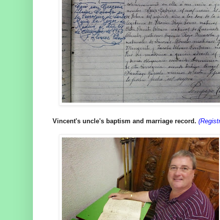
Vincent's uncle's baptism and marriage record.
(Regist