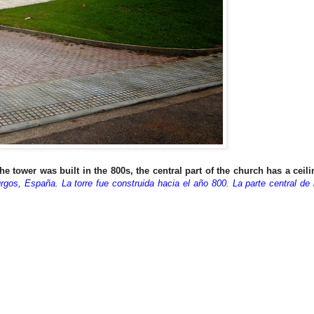
 tower was built in the 800s, the central part of the church has a ceil
gos, España. La torre fue construida hacia el año 800. La parte central de l