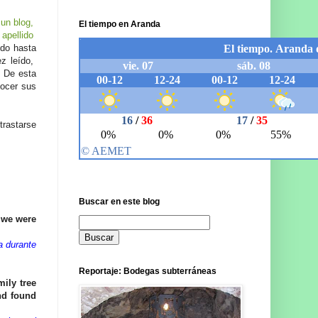
 un blog,
El tiempo en Aranda
 apellido
ido hasta
z leído,
. De esta
ocer sus
trastarse
Buscar en este blog
e we were
a durante
Reportaje: Bodegas subterráneas
ily tree
nd found