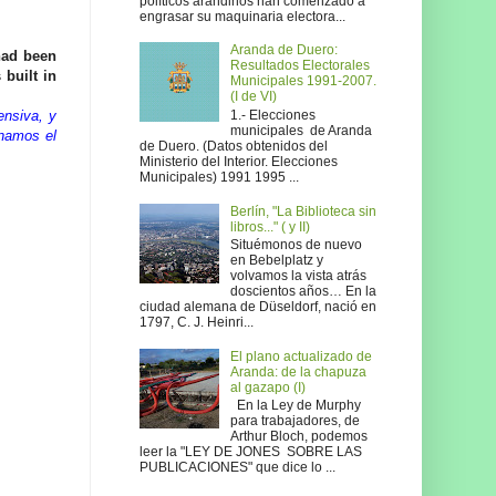
políticos arandinos han comenzado a
engrasar su maquinaria electora...
Aranda de Duero:
had been
Resultados Electorales
built in
Municipales 1991-2007.
(I de VI)
1.- Elecciones
ensiva, y
municipales de Aranda
onamos el
de Duero. (Datos obtenidos del
Ministerio del Interior. Elecciones
Municipales) 1991 1995 ...
Berlín, "La Biblioteca sin
libros..." ( y II)
Situémonos de nuevo
en Bebelplatz y
volvamos la vista atrás
doscientos años… En la
ciudad alemana de Düseldorf, nació en
1797, C. J. Heinri...
El plano actualizado de
Aranda: de la chapuza
al gazapo (I)
En la Ley de Murphy
para trabajadores, de
Arthur Bloch, podemos
leer la "LEY DE JONES SOBRE LAS
PUBLICACIONES" que dice lo ...