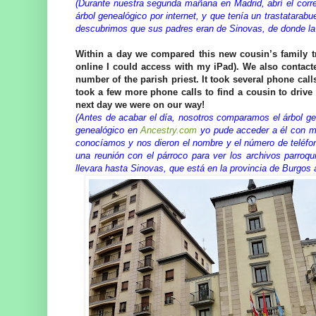
(Durante nuestra segunda mañana en Madrid, abrí el corre
árbol genealógico por internet, y que tenía un trastatar
descubrimos que sus padres eran de Sinovas, de donde la
Within a day we compared this new cousin’s family t
online I could access with my iPad). We also conta
number of the parish priest. It took several phone call
took a few more phone calls to find a cousin to drive
next day we were on our way!
(Antes de acabar el día, nosotros comparamos el árbol ge
genealógico en
Ancestry.com
yo pude acceder a él con m
conocíamos y nos dieron el nombre y el número de teléfon
una reunión con el párroco para ver los archivos parro
llevara hasta Sinovas, que está en la provincia de Burgos