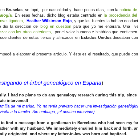
e en
Bruselas
, se topó, por casualidad y hace pocos días, con la
noticia de
alogía.
En esas fechas, dicho blog estaba centrado en
la procedencia del
investigadora,
Heather Wilkinson Rojo
, y que las fuentes la habían conduc
 dio la dirección del
blog en cuestión
para que yo me enterara. Una ve
azar con los otros anteriores,
por el valor humano e histórico que contienen
scendientes de estas tierras y afincados en
Estados Unidos
deseaban con
mpecé a elaborar el presente artículo. Y éste es el resultado, que puede con
estigando el árbol genealógico en España
)
ily. I had no plans to do any genealogy research during this trip, sinc
fate intervened!
milia de mi marido. Yo no tenía previsto hacer una investigación genealógic
sita a la familia. Sin embargo, ¡el destino intervino!)
to find a message from a gentleman in Barcelona who had seen my fam
ather with my husband. We immediately emailed him back and forth, a
ily originated, and where my father-in-law was born and baptized.