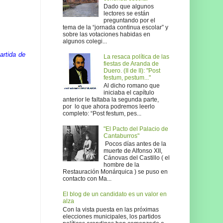
Dado que algunos
lectores se están
preguntando por el
tema de la “jornada continua escolar” y
sobre las votaciones habidas en
algunos colegi...
artida de
La resaca política de las
fiestas de Aranda de
Duero. (II de II): "Post
festum, pestum..."
Al dicho romano que
iniciaba el capítulo
anterior le faltaba la segunda parte,
por lo que ahora podremos leerlo
completo: “Post festum, pes...
"El Pacto del Palacio de
Cantaburros"
Pocos días antes de la
muerte de Alfonso XII,
Cánovas del Castillo ( el
hombre de la
Restauración Monárquica ) se puso en
contacto con Ma...
El blog de un candidato es un valor en
alza
Con la vista puesta en las próximas
elecciones municipales, los partidos