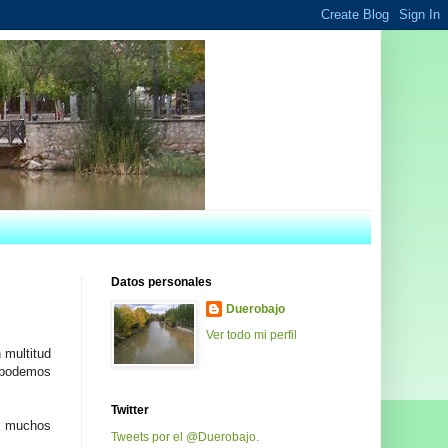
Datos personales
Duerobajo
Ver todo mi perfil
 multitud
o podemos
Twitter
 a muchos
Tweets por el @Duerobajo.