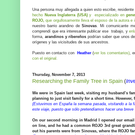
Una persona muy allegada a quien esto escribe, resident
hecho
Nueva Inglaterra (USA)
y especializado en
gene
ROJO,
que orgullosamente lleva el esposo de la autora e 
nuestro barrio arandino de
Sinovas
. Mi comunicante me
comprendí que era interesante publicar ese trabajo, y
enl
forma,
arandinos y ribereños
podrían saber que unos de
orígenes y las vicisitudes de sus ancestros.
Puesto en contacto con
Heather
(
ver los comentarios)
, e
con el original.
Thursday, November 7, 2013
Researching the Family Tree in Spain
(
Inv
We were in Spain last week, visiting my husband’s fam
planning to just visit family for a short time. However, 
(Estuvimos en España la semana pasada, visitando a la fa
este viaje, puesto que sólo pretendíamos hacer una breve vi
On our second morning in Madrid I opened our email 
on line, and he had a common ROJO 3rd great grandf
out his parents were from Sinovas, where the ROJO fam