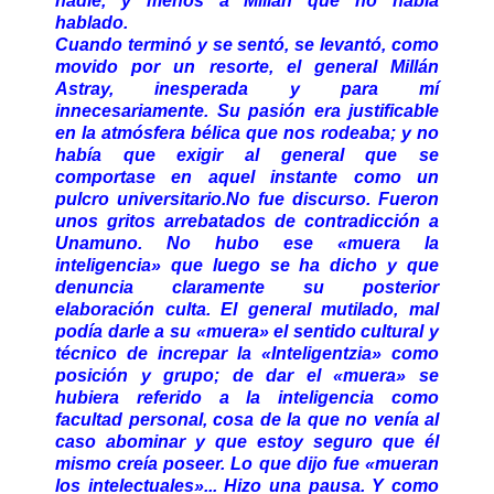
nadie, y menos a Millán que no había
hablado.
Cuando terminó y se sentó, se levantó, como
movido por un resorte, el general Millán
Astray, inesperada y para mí
innecesariamente. Su pasión era justificable
en la atmósfera bélica que nos rodeaba; y no
había que exigir al general que se
comportase en aquel instante como un
pulcro universitario.No fue discurso. Fueron
unos gritos arrebatados de contradicción a
Unamuno. No hubo ese «muera la
inteligencia» que luego se ha dicho y que
denuncia claramente su posterior
elaboración culta. El general mutilado, mal
podía darle a su «muera» el sentido cultural y
técnico de increpar la «Inteligentzia» como
posición y grupo; de dar el «muera» se
hubiera referido a la inteligencia como
facultad personal, cosa de la que no venía al
caso abominar y que estoy seguro que él
mismo creía poseer. Lo que dijo fue «mueran
los intelectuales»... Hizo una pausa. Y como