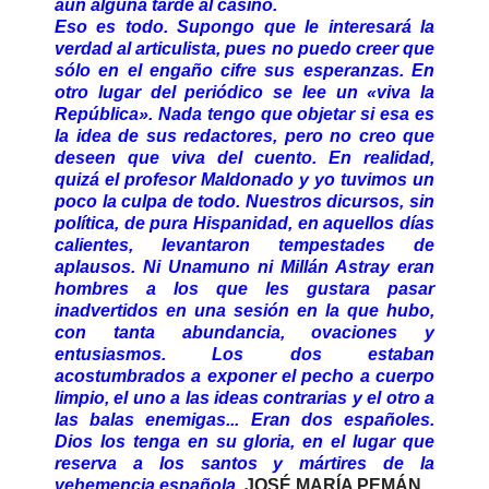
aún alguna tarde al casino.
Eso es todo. Supongo que le interesará la
verdad al articulista, pues no puedo creer que
sólo en el engaño cifre sus esperanzas. En
otro lugar del periódico se lee un «viva la
República». Nada tengo que objetar si esa es
la idea de sus redactores, pero no creo que
deseen que viva del cuento. En realidad,
quizá el profesor Maldonado y yo tuvimos un
poco la culpa de todo. Nuestros dicursos, sin
política, de pura Hispanidad, en aquellos días
calientes, levantaron tempestades de
aplausos. Ni Unamuno ni Millán Astray eran
hombres a los que les gustara pasar
inadvertidos en una sesión en la que hubo,
con tanta abundancia, ovaciones y
entusiasmos. Los dos estaban
acostumbrados a exponer el pecho a cuerpo
limpio, el uno a las ideas contrarias y el otro a
las balas enemigas... Eran dos españoles.
Dios los tenga en su gloria, en el lugar que
reserva a los santos y mártires de la
vehemencia española.
JOSÉ MARÍA PEMÁN