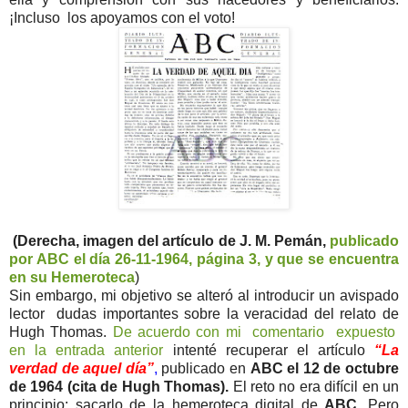
¡Incluso los apoyamos con el voto!
(Derecha, imagen del artículo de J. M. Pemán,
publicado
por ABC el día 26-11-1964, página 3, y que se encuentra
en su Hemeroteca
)
Sin embargo, mi objetivo se alteró al introducir un avispado
lector dudas importantes sobre la veracidad del relato de
Hugh Thomas.
De acuerdo con mi comentario expuesto
en la entrada anterior
intenté recuperar el artículo
“La
verdad de aquel día”
,
publicado en
ABC el 12 de octubre
de 1964 (cita de Hugh Thomas).
El reto no era difícil en un
principio: sacarlo de la hemeroteca digital de
ABC
. Pero