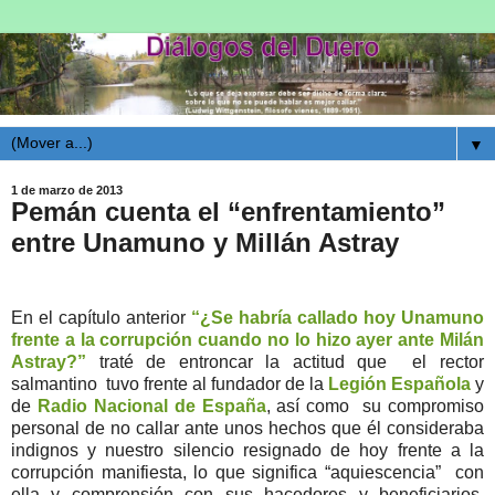
▼
1 de marzo de 2013
Pemán cuenta el “enfrentamiento”
entre Unamuno y Millán Astray
En el capítulo anterior
“¿Se habría callado hoy Unamuno
frente a la corrupción cuando no lo hizo ayer ante Milán
Astray?”
traté de entroncar la actitud que el rector
salmantino tuvo frente al fundador de la
Legión Española
y
de
Radio Nacional de España
, así como su compromiso
personal de no callar ante unos hechos que él consideraba
indignos y nuestro silencio resignado de hoy frente a la
corrupción manifiesta, lo que significa “aquiescencia” con
ella y comprensión con sus hacedores y beneficiarios.