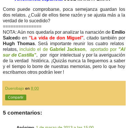
Como puede comprobarse, poca semejanza guardan los
dos relatos. ¿Cuál de ellos tiene razón y se ajusta más a la
verdad de lo sucedido?
===============
NOTA: Aún nos quedaría por analizar la narración de
Emilio
Salced
o en
“La vida de don Miguel”
, citado también por
Hugh Thomas
. Será importante reunir los cuatro relatos
relatos,
incluido el de
Gabriel Jackson
, aportado por
"Al
sur de Castilla"
, por rigor intelectual y por la averiguación
de la verdad histórica. ¡Quizás nunca la lleguemos a saber
y el tiempo lo borre de nuestras memorias, pero lo que hoy
escribamos otros podrán leer !
Duerobajo
en
8:00
Compartir
5 comentarios:
Anónimo
1 de marzo de 2013 a las 15:00