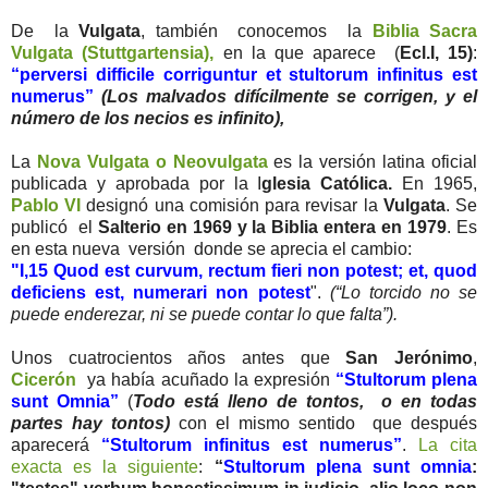
De la
Vulgata
, también conocemos la
Biblia Sacra
Vulgata (Stuttgartensia),
en la que aparece (
Ecl.I, 15)
:
“perversi difficile corriguntur et stultorum infinitus est
numerus”
(Los malvados difícilmente se corrigen, y el
número de los necios es infinito),
La
Nova Vulgata o Neovulgata
es la versión latina oficial
publicada y aprobada por la I
glesia Católica.
En 1965,
Pablo VI
designó una comisión para revisar la
Vulgata
. Se
publicó el
Salterio en 1969 y la Biblia entera en 1979
. Es
en esta nueva versión donde se aprecia el cambio:
"I,15 Quod est curvum, rectum fieri non potest; et, quod
deficiens est, numerari non potest
".
(“Lo torcido no se
puede enderezar, ni se puede contar lo que falta”).
Unos cuatrocientos años antes que
San Jerónimo
,
Cicerón
ya había acuñado la expresión
“Stultorum plena
sunt Omnia”
(
Todo está lleno de tontos, o en todas
partes hay tontos)
con el mismo sentido que después
aparecerá
“Stultorum infinitus est numerus”
.
La cita
exacta es la siguiente
:
“
Stultorum plena sunt omnia
: