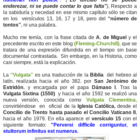
enderezar, ni se puede contar lo que falta”
). Respecto a
la sabiduría y necedad en ese mismo capítulo sólo se citan
en los versículos 13, 16, 17 y 18, pero del
“número de
tontos”
, ni una palabra.
Mucho me temía, con la frase citada de
A. de Miguel
y el
precedente escrito en este blog
(Fleming-Churchill),
que se
tratara de una expresión difundida en el tiempo sin base
documental contrastada. Sin embargo, en la Historia, como
casi siempre, está la explicación.
La
“Vulgata”
es una traducción de la
Biblia
del hebreo al
latín, realizada hacia el año 382. por
San Jerónimo de
Estridón
, y encargada por el papa
Dámaso I
. Tras la
Vulgata Sixtina (1550)
y hacia el año 1592 se realizó una
nueva versión, conocida como
Vulgata Clementina,
convirtiéndose en oficial de la
Iglesia Católica,
desde el
Concilio de Trento hasta pasado el Concilio Vaticano II
,
hacia el año 1979. En ella aparece el
versículo 15
con el
siguiente formato:
"Perversi difficile corriguntur, et
stultorum infinitus est numerus.