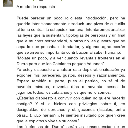
A modo de respuesta:
Puede parecer un poco rollo esta introducción, pero he
querido intencionadamente introducir una pizca de culturilla
al tema central: la estupidez humana. Intentaremos analizar
las leyes que la sustentan, tipologías de personas y un final
que a muchos sorprenderá, a otros no les gustará que se
sepa lo que pensaba el fundador, y algunos agradecerán
que se airee su importante contribución al saber humano.
“Mójate un poco, y a ver cuando llevantais fronteras en el
Duero para que los Catalanes paguen Aduanas”.
Yo estoy dispuesto a analizar esta deplorable situación ya
exponer mis pareceres, gustos, deseos y razonamientos.
Espero también tu parte, pues el partido, no sé si de
noventa minutos, noventa días o noventa meses, lo
jugamos todos, los catalanes y los que no lo somos.
¿Estarías dispuesto a convivir con quien no quiere hacerlo
contigo? Y si lo hiciera con privilegios sobre ti, en
desigualdad de derechos y obligaciones (fiscales, entre
otras…), ¿Lo harías? ¿Te sientes insultado por quien cree
que le explotas y vives a su costa?
Las “defensas del Duero” serán las consecuencias de un