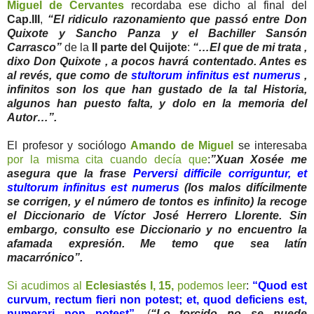
Miguel de Cervantes
recordaba ese dicho al final del
Cap.III
,
“El ridiculo razonamiento que passó entre Don
Quixote y Sancho Panza y el Bachiller Sansón
Carrasco”
de la
II parte del Quijote
:
“…El que de mi trata ,
dixo Don Quixote , a pocos havrá contentado. Antes es
al revés, que como de
stultorum infinitus est numerus
,
infinitos son los que han gustado de la tal Historia,
algunos han puesto falta, y dolo en la memoria del
Autor…”.
El profesor y sociólogo
Amando de Miguel
se interesaba
por la misma cita cuando decía que
:
”Xuan Xosée me
asegura que la frase
Perversi difficile corriguntur, et
stultorum infinitus est numerus
(los malos difícilmente
se corrigen, y el número de tontos es infinito) la recoge
el Diccionario de Víctor José Herrero Llorente. Sin
embargo, consulto ese Diccionario y no encuentro la
afamada expresión. Me temo que sea latín
macarrónico”.
Si acudimos al
Eclesiastés I, 15,
podemos leer
:
“Quod est
curvum, rectum fieri non potest; et, quod deficiens est,
numerari non potest”
. (
“Lo torcido no se puede