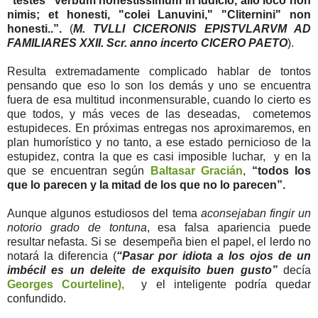
"testes" verbum honestissimum in iudicio, alio loco non
nimis; et honesti, "colei Lanuvini," "Cliternini" non
honesti..”.
(
M. TVLLI CICERONIS EPISTVLARVM AD
FAMILIARES XXII. Scr. anno incerto CICERO PAETO
).
Resulta extremadamente complicado hablar de tontos
pensando que eso lo son los demás y uno se encuentra
fuera de esa multitud inconmensurable, cuando lo cierto es
que todos, y más veces de las deseadas, cometemos
estupideces. En próximas entregas nos aproximaremos, en
plan humorístico y no tanto, a ese estado pernicioso de la
estupidez, contra la que es casi imposible luchar, y en la
que se encuentran según
Baltasar Gracián
,
“todos los
que lo parecen y la mitad de los que no lo parecen”.
Aunque algunos estudiosos del tema
aconsejaban fingir un
notorio grado de tontuna
, esa falsa apariencia puede
resultar nefasta. Si se desempeña bien el papel, el lerdo no
notará la diferencia (
“Pasar por idiota a los ojos de un
imbécil es un deleite de exquisito buen gusto”
decía
Georges Courteline),
y el inteligente podría quedar
confundido.