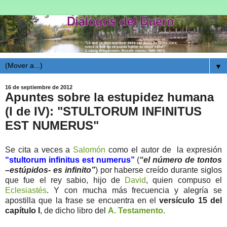
▼
16 de septiembre de 2012
Apuntes sobre la estupidez humana
(I de IV): "STULTORUM INFINITUS
EST NUMERUS"
Se cita a veces a
Salomón
como el autor de la expresión
“stultorum infinitus est numerus”
(
“el número de tontos
–estúpidos- es infinito”
) por haberse creído durante siglos
que fue el rey sabio, hijo de
David
, quien compuso el
Eclesiastés
. Y con mucha más frecuencia y alegría se
apostilla que la frase se encuentra en el
versículo 15 del
capítulo I
, de dicho libro del
A. Testamento.